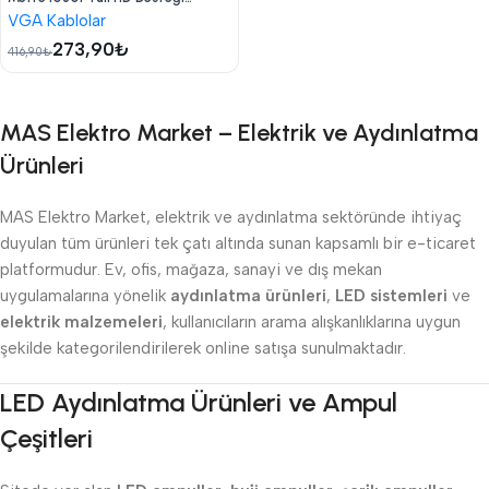
Parazit Koruması Geniş Uyumluluk
VGA Kablolar
273,90
₺
416,90
₺
MAS Elektro Market – Elektrik ve Aydınlatma
Ürünleri
MAS Elektro Market, elektrik ve aydınlatma sektöründe ihtiyaç
duyulan tüm ürünleri tek çatı altında sunan kapsamlı bir e-ticaret
platformudur. Ev, ofis, mağaza, sanayi ve dış mekan
uygulamalarına yönelik
aydınlatma ürünleri
,
LED sistemleri
ve
elektrik malzemeleri
, kullanıcıların arama alışkanlıklarına uygun
şekilde kategorilendirilerek online satışa sunulmaktadır.
LED Aydınlatma Ürünleri ve Ampul
Çeşitleri