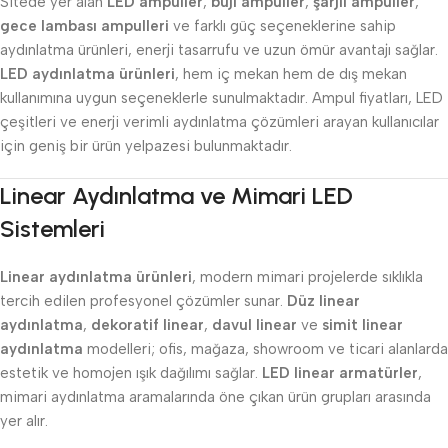
Sitede yer alan
LED ampuller
,
buji ampuller
,
şarjlı ampuller
,
gece lambası ampulleri
ve farklı güç seçeneklerine sahip
aydınlatma ürünleri, enerji tasarrufu ve uzun ömür avantajı sağlar.
LED aydınlatma ürünleri
, hem iç mekan hem de dış mekan
kullanımına uygun seçeneklerle sunulmaktadır. Ampul fiyatları, LED
çeşitleri ve enerji verimli aydınlatma çözümleri arayan kullanıcılar
için geniş bir ürün yelpazesi bulunmaktadır.
Linear Aydınlatma ve Mimari LED
Sistemleri
Linear aydınlatma ürünleri
, modern mimari projelerde sıklıkla
tercih edilen profesyonel çözümler sunar.
Düz linear
aydınlatma
,
dekoratif linear
,
davul linear
ve
simit linear
aydınlatma
modelleri; ofis, mağaza, showroom ve ticari alanlarda
estetik ve homojen ışık dağılımı sağlar.
LED linear armatürler
,
mimari aydınlatma aramalarında öne çıkan ürün grupları arasında
yer alır.