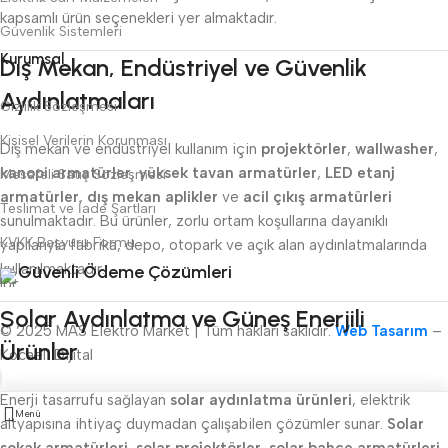
kapsamlı ürün seçenekleri yer almaktadır.
Güvenlik Sistemleri
Kurumsal
Dış Mekan, Endüstriyel ve Güvenlik
Aydınlatmaları
Gizlilik Sözleşmesi
Kişisel Verilerin Korunması
Dış mekan ve endüstriyel kullanım için
projektörler
,
wallwasher
,
kanopi armatürler
,
yüksek tavan armatürler
,
LED etanj
Mesafeli Satış Sözleşmesi
armatürler
,
dış mekan aplikler
ve
acil çıkış armatürleri
Teslimat ve İade Şartları
sunulmaktadır. Bu ürünler, zorlu ortam koşullarına dayanıklı
KVKK Başvuru Formu
yapılarıyla fabrika, depo, otopark ve açık alan aydınlatmalarında
kullanılmaktadır.
Güvenli Ödeme Çözümleri
Solar Aydınlatma ve Güneş Enerjili
© 2025 MAS Elektro Market | Tüm hakları saklıdır.
Web Tasarım
–
Ürünler
Kocaeli Dijital
Enerji tasarrufu sağlayan
solar aydınlatma ürünleri
, elektrik
Menü
altyapısına ihtiyaç duymadan çalışabilen çözümler sunar.
Solar