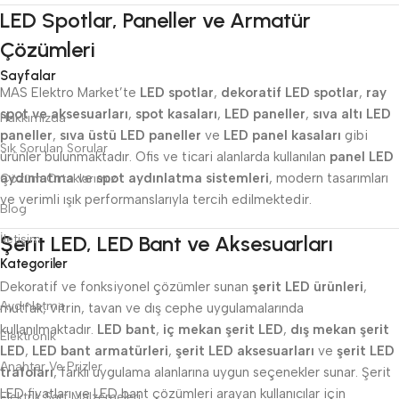
LED Spotlar, Paneller ve Armatür
Çözümleri
Sayfalar
MAS Elektro Market’te
LED spotlar
,
dekoratif LED spotlar
,
ray
spot ve aksesuarları
,
spot kasaları
,
LED paneller
,
sıva altı LED
Hakkımızda
paneller
,
sıva üstü LED paneller
ve
LED panel kasaları
gibi
Sık Sorulan Sorular
ürünler bulunmaktadır. Ofis ve ticari alanlarda kullanılan
panel LED
aydınlatma
ve
spot aydınlatma sistemleri
, modern tasarımları
Çözüm Ortaklarımız
ve verimli ışık performanslarıyla tercih edilmektedir.
Blog
Şerit LED, LED Bant ve Aksesuarları
İletişim
Kategoriler
Dekoratif ve fonksiyonel çözümler sunan
şerit LED ürünleri
,
Aydınlatma
mutfak, vitrin, tavan ve dış cephe uygulamalarında
kullanılmaktadır.
LED bant
,
iç mekan şerit LED
,
dış mekan şerit
Elektronik
LED
,
LED bant armatürleri
,
şerit LED aksesuarları
ve
şerit LED
Anahtar Ve Prizler
trafoları
, farklı uygulama alanlarına uygun seçenekler sunar. Şerit
LED fiyatları ve LED bant çözümleri arayan kullanıcılar için
Elektrik Sarf Malzemeleri