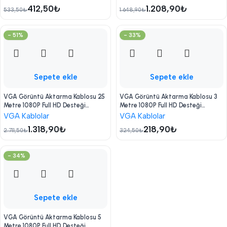
412,50
₺
1.208,90
₺
533,50
₺
1.648,90
₺
- 51%
- 33%
Sepete ekle
Sepete ekle
VGA Görüntü Aktarma Kablosu 25
VGA Görüntü Aktarma Kablosu 3
Metre 1080P Full HD Desteği
Metre 1080P Full HD Desteği
Parazit Koruması Geniş Uyumluluk
Parazit Koruması Geniş Uyumluluk
VGA Kablolar
VGA Kablolar
1.318,90
₺
218,90
₺
2.711,50
₺
324,50
₺
- 34%
Sepete ekle
VGA Görüntü Aktarma Kablosu 5
Metre 1080P Full HD Desteği