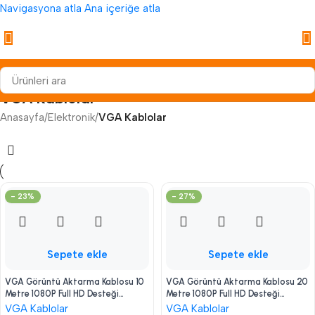
Navigasyona atla
Ana içeriğe atla
VGA Kablolar
Anasayfa
/
Elektronik
/
VGA Kablolar
- 23%
- 27%
Sepete ekle
Sepete ekle
VGA Görüntü Aktarma Kablosu 10
VGA Görüntü Aktarma Kablosu 20
Metre 1080P Full HD Desteği
Metre 1080P Full HD Desteği
Parazit Koruması Geniş Uyumluluk
Parazit Koruması Geniş Uyumluluk
VGA Kablolar
VGA Kablolar