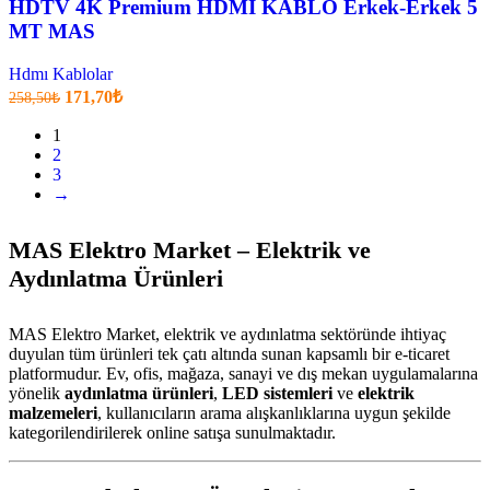
HDTV 4K Premium HDMI KABLO Erkek-Erkek 5
MT MAS
Hdmı Kablolar
Orijinal
Şu
171,70
₺
258,50
₺
fiyatı:
anki
fiyat:
1
258,50₺.
2
171,70₺
3
.
→
MAS Elektro Market – Elektrik ve
Aydınlatma Ürünleri
MAS Elektro Market, elektrik ve aydınlatma sektöründe ihtiyaç
duyulan tüm ürünleri tek çatı altında sunan kapsamlı bir e-ticaret
platformudur. Ev, ofis, mağaza, sanayi ve dış mekan uygulamalarına
yönelik
aydınlatma ürünleri
,
LED sistemleri
ve
elektrik
malzemeleri
, kullanıcıların arama alışkanlıklarına uygun şekilde
kategorilendirilerek online satışa sunulmaktadır.