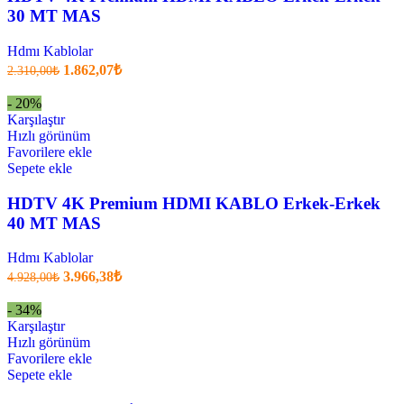
30 MT MAS
Hdmı Kablolar
Orijinal
Şu
1.862,07
₺
2.310,00
₺
fiyatı:
anki
fiyat:
2.310,00₺.
- 20%
1.862,07₺
Karşılaştır
.
Hızlı görünüm
Favorilere ekle
Sepete ekle
HDTV 4K Premium HDMI KABLO Erkek-Erkek
40 MT MAS
Hdmı Kablolar
Orijinal
Şu
3.966,38
₺
4.928,00
₺
fiyatı:
anki
fiyat:
4.928,00₺.
- 34%
3.966,38₺
Karşılaştır
.
Hızlı görünüm
Favorilere ekle
Sepete ekle