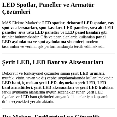
LED Spotlar, Paneller ve Armatür
Çözümleri
MAS Elektro Market’te
LED spotlar
,
dekoratif LED spotlar
,
ray
spot ve aksesuarları
,
spot kasaları
,
LED paneller
,
sıva altı LED
paneller
,
sıva üstü LED paneller
ve
LED panel kasaları
gibi
ürünler bulunmaktadır. Ofis ve ticari alanlarda kullanılan
panel
LED aydınlatma
ve
spot aydınlatma sistemleri
, modern
tasarımları ve verimli ışık performanslarıyla tercih edilmektedir.
Şerit LED, LED Bant ve Aksesuarları
Dekoratif ve fonksiyonel çözümler sunan
şerit LED ürünleri
,
mutfak, vitrin, tavan ve dış cephe uygulamalarında kullanılmaktadır.
LED bant
,
iç mekan şerit LED
,
dış mekan şerit LED
,
LED
bant armatürleri
,
şerit LED aksesuarları
ve
şerit LED trafoları
,
farklı uygulama alanlarına uygun seçenekler sunar. Şerit LED
fiyatları ve LED bant çözümleri arayan kullanıcılar için kapsamlı
ürün seçenekleri yer almaktadır.