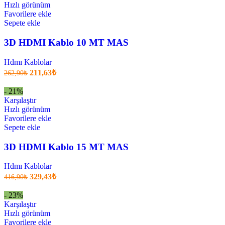
.
Hızlı görünüm
Favorilere ekle
Sepete ekle
3D HDMI Kablo 10 MT MAS
Hdmı Kablolar
Orijinal
Şu
211,63
₺
262,90
₺
fiyatı:
anki
fiyat:
262,90₺.
- 21%
211,63₺
Karşılaştır
.
Hızlı görünüm
Favorilere ekle
Sepete ekle
3D HDMI Kablo 15 MT MAS
Hdmı Kablolar
Orijinal
Şu
329,43
₺
416,90
₺
fiyatı:
anki
fiyat:
416,90₺.
- 23%
329,43₺
Karşılaştır
.
Hızlı görünüm
Favorilere ekle