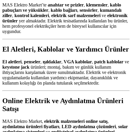
MAS Elektro Market’te
anahtar ve prizler
,
klemensler
,
kablo
pabuçları ve yüksükler
,
kablo bağları
,
sensörler
,
kumandalı
ziller
,
kontrol kalemleri
,
elektrik sarf malzemeleri
ve
elektronik
ürünler
yer almaktadır. Elektrik tesisatlarında kullanılan bu ürünler,
hem profesyonel elektrikçiler hem de bireysel kullanıcılar için
uygundur.
El Aletleri, Kablolar ve Yardımcı Ürünler
El aletleri
,
penseler
,
ışıldaklar
,
VGA kablolar
,
patch kablolar
ve
keystone jack
ürünleri; montaj, bakım ve günlük kullanım
ihtiyaçlarını karşılamak üzere sunulmaktadır. Elektrik ve elektronik
uygulamalarda kullanılan yardımcı ekipmanlar, dayanıklılık ve
kullanım kolaylığı ön planda tutularak seçilmektedir.
Online Elektrik ve Aydınlatma Ürünleri
Satışı
MAS Elektro Market,
elektrik malzemeleri online satış
,
aydınlatma ürünleri fiyatları
,
LED aydınlatma çözümleri
,
solar
aydınlatma sistemleri
ve
endüstriyel aydınlatma ürünleri