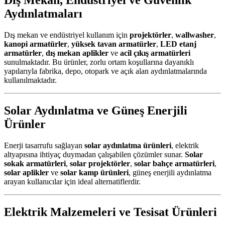
Dış Mekan, Endüstriyel ve Güvenlik
Aydınlatmaları
Dış mekan ve endüstriyel kullanım için
projektörler
,
wallwasher
,
kanopi armatürler
,
yüksek tavan armatürler
,
LED etanj
armatürler
,
dış mekan aplikler
ve
acil çıkış armatürleri
sunulmaktadır. Bu ürünler, zorlu ortam koşullarına dayanıklı
yapılarıyla fabrika, depo, otopark ve açık alan aydınlatmalarında
kullanılmaktadır.
Solar Aydınlatma ve Güneş Enerjili
Ürünler
Enerji tasarrufu sağlayan
solar aydınlatma ürünleri
, elektrik
altyapısına ihtiyaç duymadan çalışabilen çözümler sunar.
Solar
sokak armatürleri
,
solar projektörler
,
solar bahçe armatürleri
,
solar aplikler
ve
solar kamp ürünleri
, güneş enerjili aydınlatma
arayan kullanıcılar için ideal alternatiflerdir.
Elektrik Malzemeleri ve Tesisat Ürünleri