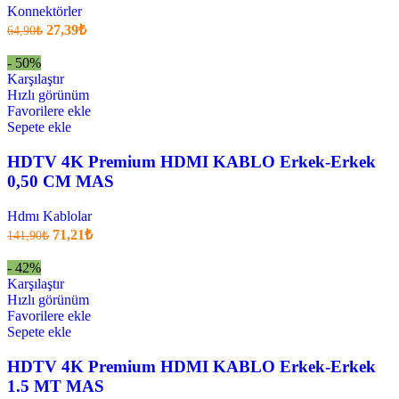
Konnektörler
Orijinal
Şu
27,39
₺
64,90
₺
fiyatı:
anki
fiyat:
64,90₺.
- 50%
27,39₺
Karşılaştır
.
Hızlı görünüm
Favorilere ekle
Sepete ekle
HDTV 4K Premium HDMI KABLO Erkek-Erkek
0,50 CM MAS
Hdmı Kablolar
Orijinal
Şu
71,21
₺
141,90
₺
fiyatı:
anki
fiyat:
141,90₺.
- 42%
71,21₺
Karşılaştır
.
Hızlı görünüm
Favorilere ekle
Sepete ekle
HDTV 4K Premium HDMI KABLO Erkek-Erkek
1.5 MT MAS