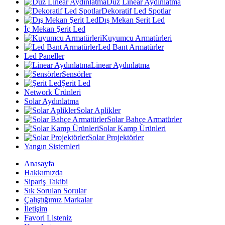
Düz Linear Aydınlatma
Dekoratif Led Spotlar
Dış Mekan Şerit Led
İç Mekan Şerit Led
Kuyumcu Armatürleri
Led Bant Armatürler
Led Paneller
Linear Aydınlatma
Sensörler
Şerit Led
Network Ürünleri
Solar Aydınlatma
Solar Aplikler
Solar Bahçe Armatürler
Solar Kamp Ürünleri
Solar Projektörler
Yangın Sistemleri
Anasayfa
Hakkımızda
Sipariş Takibi
Sık Sorulan Sorular
Çalıştığımız Markalar
İletişim
Favori Listeniz