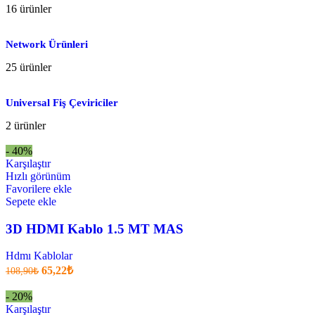
16 ürünler
Network Ürünleri
25 ürünler
Universal Fiş Çeviriciler
2 ürünler
- 40%
Karşılaştır
Hızlı görünüm
Favorilere ekle
Sepete ekle
3D HDMI Kablo 1.5 MT MAS
Hdmı Kablolar
Orijinal
Şu
65,22
₺
108,90
₺
fiyatı:
anki
fiyat:
108,90₺.
- 20%
65,22₺
Karşılaştır