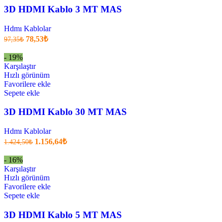
3D HDMI Kablo 3 MT MAS
Hdmı Kablolar
Orijinal
Şu
78,53
₺
97,35
₺
fiyatı:
anki
fiyat:
97,35₺.
- 19%
78,53₺
Karşılaştır
.
Hızlı görünüm
Favorilere ekle
Sepete ekle
3D HDMI Kablo 30 MT MAS
Hdmı Kablolar
Orijinal
Şu
1.156,64
₺
1.424,50
₺
fiyatı:
anki
fiyat:
1.424,50₺.
- 16%
1.156,64₺
Karşılaştır
.
Hızlı görünüm
Favorilere ekle
Sepete ekle
3D HDMI Kablo 5 MT MAS