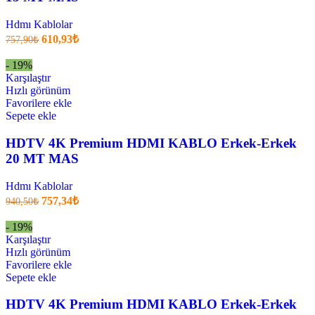
Hdmı Kablolar
Orijinal
Şu
610,93
₺
757,90
₺
fiyatı:
anki
fiyat:
757,90₺.
- 19%
610,93₺
Karşılaştır
.
Hızlı görünüm
Favorilere ekle
Sepete ekle
HDTV 4K Premium HDMI KABLO Erkek-Erkek
20 MT MAS
Hdmı Kablolar
Orijinal
Şu
757,34
₺
940,50
₺
fiyatı:
anki
fiyat:
940,50₺.
- 19%
757,34₺
Karşılaştır
.
Hızlı görünüm
Favorilere ekle
Sepete ekle
HDTV 4K Premium HDMI KABLO Erkek-Erkek