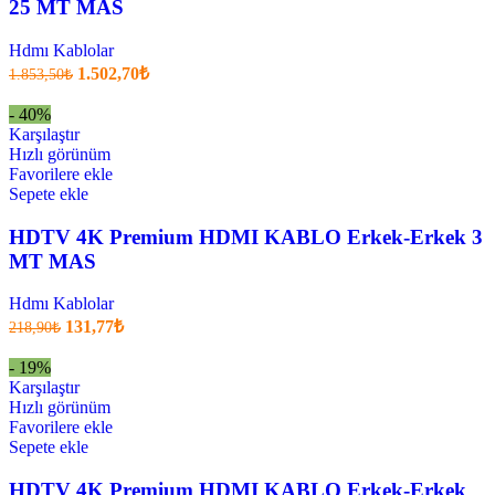
25 MT MAS
Hdmı Kablolar
Orijinal
Şu
1.502,70
₺
1.853,50
₺
fiyatı:
anki
fiyat:
1.853,50₺.
- 40%
1.502,70₺
Karşılaştır
.
Hızlı görünüm
Favorilere ekle
Sepete ekle
HDTV 4K Premium HDMI KABLO Erkek-Erkek 3
MT MAS
Hdmı Kablolar
Orijinal
Şu
131,77
₺
218,90
₺
fiyatı:
anki
fiyat:
218,90₺.
- 19%
131,77₺
Karşılaştır
.
Hızlı görünüm
Favorilere ekle
Sepete ekle
HDTV 4K Premium HDMI KABLO Erkek-Erkek