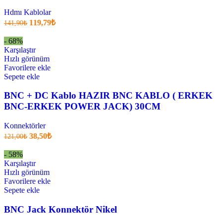
Hdmı Kablolar
Orijinal
Şu
119,79
₺
141,90
₺
fiyatı:
anki
fiyat:
141,90₺.
- 68%
119,79₺
Karşılaştır
.
Hızlı görünüm
Favorilere ekle
Sepete ekle
BNC + DC Kablo HAZIR BNC KABLO ( ERKEK
BNC-ERKEK POWER JACK) 30CM
Konnektörler
Orijinal
Şu
38,50
₺
121,00
₺
fiyatı:
anki
fiyat:
121,00₺.
- 58%
38,50₺
Karşılaştır
.
Hızlı görünüm
Favorilere ekle
Sepete ekle
BNC Jack Konnektör Nikel