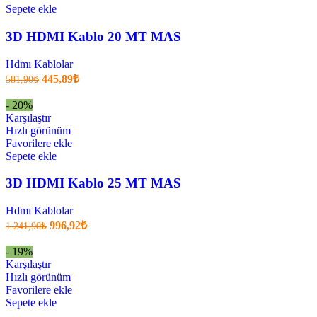
Sepete ekle
3D HDMI Kablo 20 MT MAS
Hdmı Kablolar
Orijinal
Şu
445,89
₺
581,90
₺
fiyatı:
anki
fiyat:
581,90₺.
- 20%
445,89₺
Karşılaştır
.
Hızlı görünüm
Favorilere ekle
Sepete ekle
3D HDMI Kablo 25 MT MAS
Hdmı Kablolar
Orijinal
Şu
996,92
₺
1.241,90
₺
fiyatı:
anki
fiyat:
1.241,90₺.
- 19%
996,92₺
Karşılaştır
.
Hızlı görünüm
Favorilere ekle
Sepete ekle