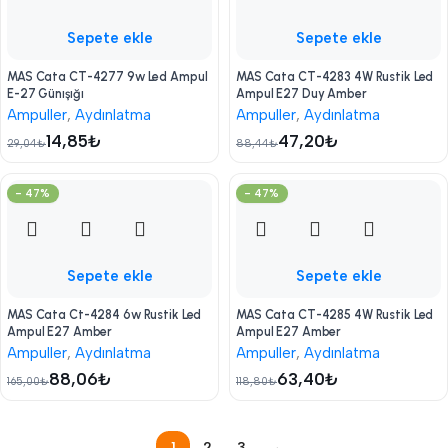
Sepete ekle
Sepete ekle
MAS Cata CT-4277 9w Led Ampul
MAS Cata CT-4283 4W Rustik Led
E-27 Günışığı
Ampul E27 Duy Amber
Ampuller
,
Aydınlatma
Ampuller
,
Aydınlatma
14,85
₺
47,20
₺
29,04
₺
88,44
₺
- 47%
- 47%
Sepete ekle
Sepete ekle
MAS Cata Ct-4284 6w Rustik Led
MAS Cata CT-4285 4W Rustik Led
Ampul E27 Amber
Ampul E27 Amber
Ampuller
,
Aydınlatma
Ampuller
,
Aydınlatma
88,06
₺
63,40
₺
165,00
₺
118,80
₺
1
2
3
→