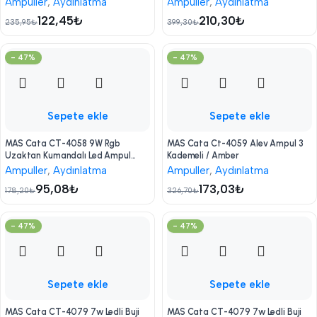
Ampuller
,
Aydınlatma
Ampuller
,
Aydınlatma
122,45
₺
210,30
₺
235,95
₺
399,30
₺
- 47%
- 47%
Sepete ekle
Sepete ekle
MAS Cata CT-4058 9W Rgb
MAS Cata Ct-4059 Alev Ampul 3
Uzaktan Kumandalı Led Ampul
Kademeli / Amber
Günışığı
Ampuller
,
Aydınlatma
Ampuller
,
Aydınlatma
95,08
₺
173,03
₺
178,20
₺
326,70
₺
- 47%
- 47%
Sepete ekle
Sepete ekle
MAS Cata CT-4079 7w Ledli Buji
MAS Cata CT-4079 7w Ledli Buji