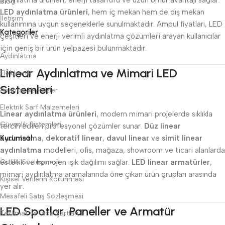
aydınlatma ürünleri, enerji tasarrufu ve uzun ömür avantajı sağlar.
Blog
LED aydınlatma ürünleri
, hem iç mekan hem de dış mekan
İletişim
kullanımına uygun seçeneklerle sunulmaktadır. Ampul fiyatları, LED
Kategoriler
çeşitleri ve enerji verimli aydınlatma çözümleri arayan kullanıcılar
için geniş bir ürün yelpazesi bulunmaktadır.
Aydınlatma
Linear Aydınlatma ve Mimari LED
Elektronik
Sistemleri
Anahtar Ve Prizler
Elektrik Sarf Malzemeleri
Linear aydınlatma ürünleri
, modern mimari projelerde sıklıkla
Güvenlik Sistemleri
tercih edilen profesyonel çözümler sunar.
Düz linear
aydınlatma
Kurumsal
,
dekoratif linear
,
davul linear
ve
simit linear
aydınlatma
modelleri; ofis, mağaza, showroom ve ticari alanlarda
estetik ve homojen ışık dağılımı sağlar.
Gizlilik Sözleşmesi
LED linear armatürler
,
mimari aydınlatma aramalarında öne çıkan ürün grupları arasında
Kişisel Verilerin Korunması
yer alır.
Mesafeli Satış Sözleşmesi
LED Spotlar, Paneller ve Armatür
Teslimat ve İade Şartları