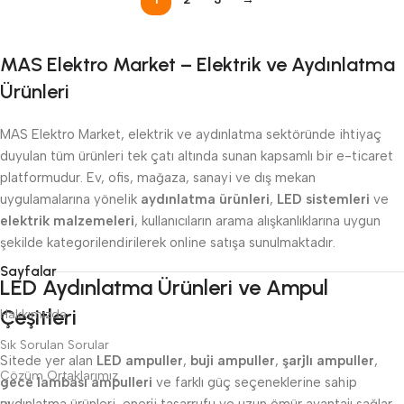
MAS Elektro Market – Elektrik ve Aydınlatma
Ürünleri
MAS Elektro Market, elektrik ve aydınlatma sektöründe ihtiyaç
duyulan tüm ürünleri tek çatı altında sunan kapsamlı bir e-ticaret
platformudur. Ev, ofis, mağaza, sanayi ve dış mekan
uygulamalarına yönelik
aydınlatma ürünleri
,
LED sistemleri
ve
elektrik malzemeleri
, kullanıcıların arama alışkanlıklarına uygun
şekilde kategorilendirilerek online satışa sunulmaktadır.
Sayfalar
LED Aydınlatma Ürünleri ve Ampul
Çeşitleri
Hakkımızda
Sık Sorulan Sorular
Sitede yer alan
LED ampuller
,
buji ampuller
,
şarjlı ampuller
,
Çözüm Ortaklarımız
gece lambası ampulleri
ve farklı güç seçeneklerine sahip