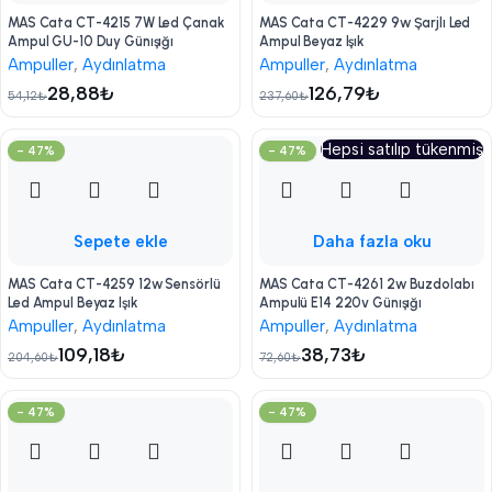
MAS Cata CT-4215 7W Led Çanak
MAS Cata CT-4229 9w Şarjlı Led
Ampul GU-10 Duy Günışığı
Ampul Beyaz Işık
Ampuller
,
Aydınlatma
Ampuller
,
Aydınlatma
28,88
₺
126,79
₺
54,12
₺
237,60
₺
Hepsi satılıp tükenmiş
- 47%
- 47%
Sepete ekle
Daha fazla oku
MAS Cata CT-4259 12w Sensörlü
MAS Cata CT-4261 2w Buzdolabı
Led Ampul Beyaz Işık
Ampulü E14 220v Günışığı
Ampuller
,
Aydınlatma
Ampuller
,
Aydınlatma
109,18
₺
38,73
₺
204,60
₺
72,60
₺
- 47%
- 47%