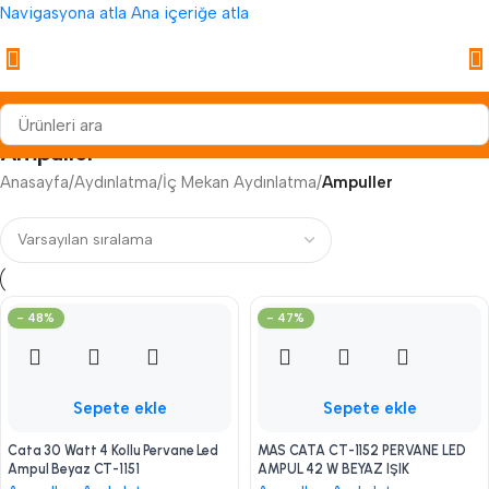
Navigasyona atla
Ana içeriğe atla
Ampuller
Anasayfa
/
Aydınlatma
/
İç Mekan Aydınlatma
/
Ampuller
- 48%
- 47%
Sepete ekle
Sepete ekle
Cata 30 Watt 4 Kollu Pervane Led
MAS CATA CT-1152 PERVANE LED
Ampul Beyaz CT-1151
AMPUL 42 W BEYAZ IŞIK