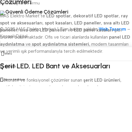
Çözümleri
KVKK Başvuru Formu
Güvenli Ödeme Çözümleri
MAS Elektro Market’te
LED spotlar
,
dekoratif LED spotlar
,
ray
spot ve aksesuarları
,
spot kasaları
,
LED paneller
,
sıva altı LED
© 2025 MAS Elektro Market | Tüm hakları saklıdır.
Web Tasarım
–
paneller
,
sıva üstü LED paneller
ve
LED panel kasaları
gibi
Kocaeli Dijital
ürünler bulunmaktadır. Ofis ve ticari alanlarda kullanılan
panel LED
aydınlatma
ve
spot aydınlatma sistemleri
, modern tasarımları
ve verimli ışık performanslarıyla tercih edilmektedir.
Menü
Şerit LED, LED Bant ve Aksesuarları
Sepet
0
Dekoratif ve fonksiyonel çözümler sunan
Benim hesabım
şerit LED ürünleri
,
mutfak, vitrin, tavan ve dış cephe uygulamalarında
kullanılmaktadır.
LED bant
,
iç mekan şerit LED
,
dış mekan şerit
LED
,
LED bant armatürleri
,
şerit LED aksesuarları
ve
şerit LED
trafoları
, farklı uygulama alanlarına uygun seçenekler sunar. Şerit
LED fiyatları ve LED bant çözümleri arayan kullanıcılar için
kapsamlı ürün seçenekleri yer almaktadır.