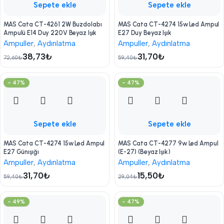
Sepete ekle
Sepete ekle
MAS Cata CT-4261 2W Buzdolabı
MAS Cata CT-4274 15w Led Ampul
Ampulü E14 Duy 220V Beyaz Işık
E27 Duy Beyaz Işık
Ampuller
,
Aydınlatma
Ampuller
,
Aydınlatma
38,73
₺
31,70
₺
72,60
₺
59,40
₺
- 47%
- 47%
Sepete ekle
Sepete ekle
MAS Cata CT-4274 15w Led Ampul
MAS Cata CT-4277 9w Led Ampul
E27 Günışığı
(E-27) (Beyaz Işık)
Ampuller
,
Aydınlatma
Ampuller
,
Aydınlatma
31,70
₺
15,50
₺
59,40
₺
29,04
₺
- 49%
- 47%