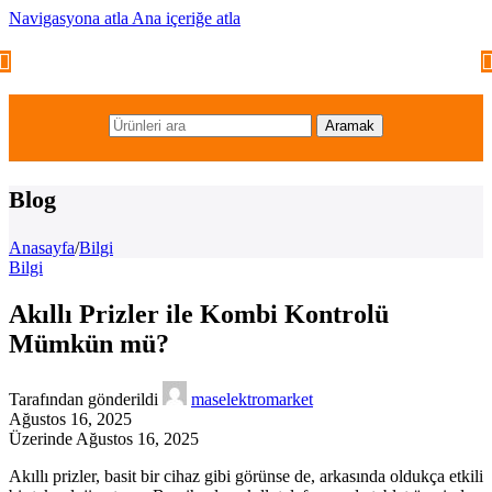
Navigasyona atla
Ana içeriğe atla
Aramak
Blog
Anasayfa
/
Bilgi
Bilgi
Akıllı Prizler ile Kombi Kontrolü
Mümkün mü?
Tarafından gönderildi
maselektromarket
Ağustos 16, 2025
Üzerinde Ağustos 16, 2025
Akıllı prizler, basit bir cihaz gibi görünse de, arkasında oldukça etkili