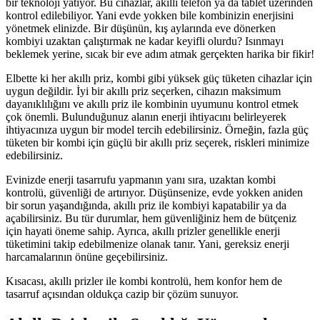
bir teknoloji yatıyor. Bu cihazlar, akıllı telefon ya da tablet üzerinden
kontrol edilebiliyor. Yani evde yokken bile kombinizin enerjisini
yönetmek elinizde. Bir düşünün, kış aylarında eve dönerken
kombiyi uzaktan çalıştırmak ne kadar keyifli olurdu? Isınmayı
beklemek yerine, sıcak bir eve adım atmak gerçekten harika bir fikir!
Elbette ki her akıllı priz, kombi gibi yüksek güç tüketen cihazlar için
uygun değildir. İyi bir akıllı priz seçerken, cihazın maksimum
dayanıklılığını ve akıllı priz ile kombinin uyumunu kontrol etmek
çok önemli. Bulunduğunuz alanın enerji ihtiyacını belirleyerek
ihtiyacınıza uygun bir model tercih edebilirsiniz. Örneğin, fazla güç
tüketen bir kombi için güçlü bir akıllı priz seçerek, riskleri minimize
edebilirsiniz.
Evinizde enerji tasarrufu yapmanın yanı sıra, uzaktan kombi
kontrolü, güvenliği de artırıyor. Düşünsenize, evde yokken aniden
bir sorun yaşandığında, akıllı priz ile kombiyi kapatabilir ya da
açabilirsiniz. Bu tür durumlar, hem güvenliğiniz hem de bütçeniz
için hayati öneme sahip. Ayrıca, akıllı prizler genellikle enerji
tüketimini takip edebilmenize olanak tanır. Yani, gereksiz enerji
harcamalarının önüne geçebilirsiniz.
Kısacası, akıllı prizler ile kombi kontrolü, hem konfor hem de
tasarruf açısından oldukça cazip bir çözüm sunuyor.