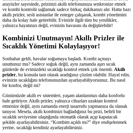
arayüzler sayesinde, prizinizi akıllı telefonunuza senkronize etmek
ve kombi kontrolü sağlamak sadece birkaç dakikanızı alır. Hatta bazı
akıllı prizler, sesli asistanlar ile entegre çalışarak, kombi yönetimini
daha da kolay hale getirebilir. Evinizle ilgili tüm bu yenilikler,
yalnızca hayatınızı değil, evinizin havasını da değiştirebilir!
Kombinizi Unutmayın! Akıllı Prizler ile
Sıcaklık Yönetimi Kolaylaşıyor!
Sonbahar geldi, havalar soğumaya başladı. Kombi açmayı
unuttunuz mu? Sadece soğuk değil, aynı zamanda aşırı sıcak
günlerde de evimizdeki sıcaklığı kontrol etmek çok önemli.
Akıllı
prizler
, bu konuda tam olarak aradığınız çözüm olabilir. Hayal edin,
evinizin sıcaklığını telefonunuzdan ayarlayabiliyorsunuz. Bu nasıl
bir konfor, değil mi?
Günümüzde akıllı ev sistemleri, yaşam alanlarımızı daha konforlu
hale getiriyor. Akıllı prizler, yalnızca cihazları uzaktan kontrol
etmenize değil, aynı zamanda enerji tasarrufu yapmanıza da olanak
tanıyor. Mesela, akıllı kombinizi bağladığınız bu prizi, belirli bir
sıcaklık seviyesine ulaştığında otomatik olarak açıp kapatacak
şekilde ayarlayabilirsiniz. “Kombim açıldı mı?” diye endişelenmek
yerine, sıcaklığı kendiniz ayarlayabilirsiniz.