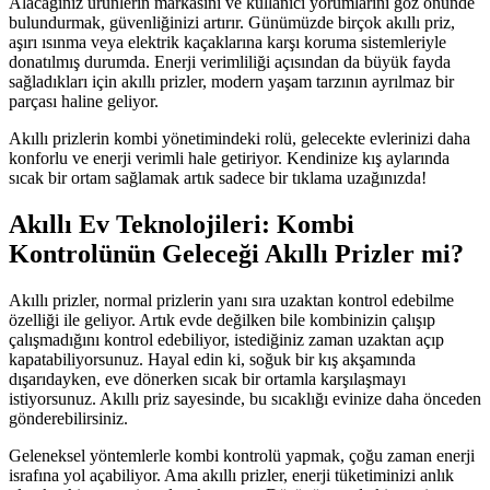
Alacağınız ürünlerin markasını ve kullanıcı yorumlarını göz önünde
bulundurmak, güvenliğinizi artırır. Günümüzde birçok akıllı priz,
aşırı ısınma veya elektrik kaçaklarına karşı koruma sistemleriyle
donatılmış durumda. Enerji verimliliği açısından da büyük fayda
sağladıkları için akıllı prizler, modern yaşam tarzının ayrılmaz bir
parçası haline geliyor.
Akıllı prizlerin kombi yönetimindeki rolü, gelecekte evlerinizi daha
konforlu ve enerji verimli hale getiriyor. Kendinize kış aylarında
sıcak bir ortam sağlamak artık sadece bir tıklama uzağınızda!
Akıllı Ev Teknolojileri: Kombi
Kontrolünün Geleceği Akıllı Prizler mi?
Akıllı prizler, normal prizlerin yanı sıra uzaktan kontrol edebilme
özelliği ile geliyor. Artık evde değilken bile kombinizin çalışıp
çalışmadığını kontrol edebiliyor, istediğiniz zaman uzaktan açıp
kapatabiliyorsunuz. Hayal edin ki, soğuk bir kış akşamında
dışarıdayken, eve dönerken sıcak bir ortamla karşılaşmayı
istiyorsunuz. Akıllı priz sayesinde, bu sıcaklığı evinize daha önceden
gönderebilirsiniz.
Geleneksel yöntemlerle kombi kontrolü yapmak, çoğu zaman enerji
israfına yol açabiliyor. Ama akıllı prizler, enerji tüketiminizi anlık