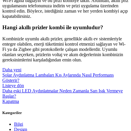
Wi-Fi ağına bağlayın ve bu prizi kombiye takın. Ardından, akıllı priz
uygulamasını telefonunuza indirin ve prizi uygulama üzerinden
kontrol edin. Böylece, istediğiniz zaman ve her yerden kombiyi açıp
kapatabilirsiniz.
Hangi akıllı prizler kombi ile uyumludur?
Kombinizle uyumlu akıllı prizler, genellikle akıllı ev sistemleriyle
entegre olabilen, enerji tüketimini kontrol etmenizi sağlayan ve Wi-
Fi ya da Zigbee gibi protokollerle çalışan modellerdir. Uyumlu
olanları seçerken, prizlerin voltaj ve akım değerlerinin kombinizin
gereksinimlerini karşıladığından emin olun.
Daha yeni
Solar Aydınlatma Lambaları Kış Aylarında Nasıl Performans
Gösterir?
Listeye dön
Daha eski
LED Aydınlatmalar Neden Zamanla Sarı Işık Vermeye
Başlar?
Kapatma
Kategoriler
Bilgi
Design