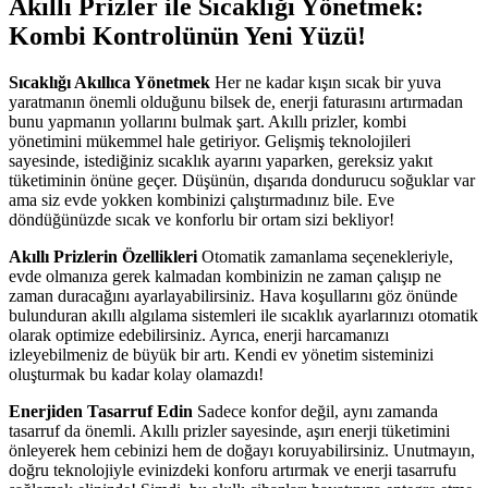
Akıllı Prizler ile Sıcaklığı Yönetmek:
Kombi Kontrolünün Yeni Yüzü!
Sıcaklığı Akıllıca Yönetmek
Her ne kadar kışın sıcak bir yuva
yaratmanın önemli olduğunu bilsek de, enerji faturasını artırmadan
bunu yapmanın yollarını bulmak şart. Akıllı prizler, kombi
yönetimini mükemmel hale getiriyor. Gelişmiş teknolojileri
sayesinde, istediğiniz sıcaklık ayarını yaparken, gereksiz yakıt
tüketiminin önüne geçer. Düşünün, dışarıda dondurucu soğuklar var
ama siz evde yokken kombinizi çalıştırmadınız bile. Eve
döndüğünüzde sıcak ve konforlu bir ortam sizi bekliyor!
Akıllı Prizlerin Özellikleri
Otomatik zamanlama seçenekleriyle,
evde olmanıza gerek kalmadan kombinizin ne zaman çalışıp ne
zaman duracağını ayarlayabilirsiniz. Hava koşullarını göz önünde
bulunduran akıllı algılama sistemleri ile sıcaklık ayarlarınızı otomatik
olarak optimize edebilirsiniz. Ayrıca, enerji harcamanızı
izleyebilmeniz de büyük bir artı. Kendi ev yönetim sisteminizi
oluşturmak bu kadar kolay olamazdı!
Enerjiden Tasarruf Edin
Sadece konfor değil, aynı zamanda
tasarruf da önemli. Akıllı prizler sayesinde, aşırı enerji tüketimini
önleyerek hem cebinizi hem de doğayı koruyabilirsiniz. Unutmayın,
doğru teknolojiyle evinizdeki konforu artırmak ve enerji tasarrufu