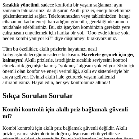
Sıcaklık yönetimi
, sadece konforlu bir yaşam sağlamaz; aynı
zamanda faturalarınızı da düşürür. Akıllı prizler, enerji tüketiminizi
gözlemlemenizi sağlar. Telefonunuzdan veya tabletinizden, hangi
cihazın ne kadar enerji harcadığını görebilir, gerektiğinde anında
müdahale edebilirsiniz. Bu, siz işteyken kombinizin gereksiz yere
çalışmasını engellemek için harika bir yol. “Ooo evde kimse yok,
neden kombi yanıyor ki?” diye düşünmeyi bırakıyorsunuz.
Tüm bu özellikler, akıllı prizlerin hayatınızı nasıl
kolaylaştırabileceğinin sadece bir kısmı.
Harekete geçmek için geç
kalmayın!
Akıllı prizlerle, istediğiniz sıcaklık seviyesini kontrol
etmek artık geçmişte kalmış “yokmuş” algısını yok ediyor. Sizin için
önemli olan konfor ve enerji verimliliği, akıllı ev sistemleriyle bir
araya geliyor. Evinizi akıllı hale getirerek yaşam kalitenizi
artırabilirsiniz. Hayal edin, her şey kontrolünüz altında!
Sıkça Sorulan Sorular
Kombi kontrolü için akıllı priz bağlamak güvenli
mi?
Kombi kontrolü için akıllı priz bağlamak güvenli değildir. Akıllı
prizler, ısıtma sistemlerinin doğru çalışmasını etkileyebilir ve