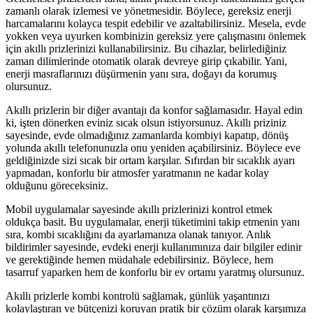
zamanlı olarak izlemesi ve yönetmesidir. Böylece, gereksiz enerji
harcamalarını kolayca tespit edebilir ve azaltabilirsiniz. Mesela, evde
yokken veya uyurken kombinizin gereksiz yere çalışmasını önlemek
için akıllı prizlerinizi kullanabilirsiniz. Bu cihazlar, belirlediğiniz
zaman dilimlerinde otomatik olarak devreye girip çıkabilir. Yani,
enerji masraflarınızı düşürmenin yanı sıra, doğayı da korumuş
olursunuz.
Akıllı prizlerin bir diğer avantajı da konfor sağlamasıdır. Hayal edin
ki, işten dönerken eviniz sıcak olsun istiyorsunuz. Akıllı priziniz
sayesinde, evde olmadığınız zamanlarda kombiyi kapatıp, dönüş
yolunda akıllı telefonunuzla onu yeniden açabilirsiniz. Böylece eve
geldiğinizde sizi sıcak bir ortam karşılar. Sıfırdan bir sıcaklık ayarı
yapmadan, konforlu bir atmosfer yaratmanın ne kadar kolay
olduğunu göreceksiniz.
Mobil uygulamalar sayesinde akıllı prizlerinizi kontrol etmek
oldukça basit. Bu uygulamalar, enerji tüketimini takip etmenin yanı
sıra, kombi sıcaklığını da ayarlamanıza olanak tanıyor. Anlık
bildirimler sayesinde, evdeki enerji kullanımınıza dair bilgiler edinir
ve gerektiğinde hemen müdahale edebilirsiniz. Böylece, hem
tasarruf yaparken hem de konforlu bir ev ortamı yaratmış olursunuz.
Akıllı prizlerle kombi kontrolü sağlamak, günlük yaşantınızı
kolaylaştıran ve bütçenizi koruyan pratik bir çözüm olarak karşımıza