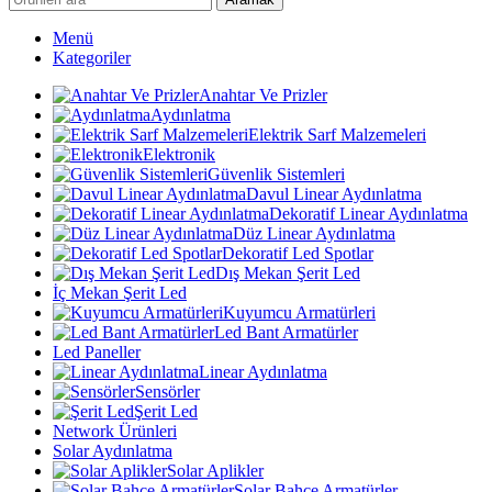
Menü
Kategoriler
Anahtar Ve Prizler
Aydınlatma
Elektrik Sarf Malzemeleri
Elektronik
Güvenlik Sistemleri
Davul Linear Aydınlatma
Dekoratif Linear Aydınlatma
Düz Linear Aydınlatma
Dekoratif Led Spotlar
Dış Mekan Şerit Led
İç Mekan Şerit Led
Kuyumcu Armatürleri
Led Bant Armatürler
Led Paneller
Linear Aydınlatma
Sensörler
Şerit Led
Network Ürünleri
Solar Aydınlatma
Solar Aplikler
Solar Bahçe Armatürler