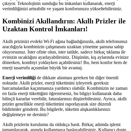
çıkıyor. Teknolojinin sunduğu bu imkanları kullanarak, enerji
verimliliğinizi artırabilir ve yaşam konforunuzu yükseltebilirsiniz.
Kombinizi Akıllandırın: Akıllı Prizler ile
Uzaktan Kontrol İmkanları!
Akıllı prizinizi evdeki Wi-Fi ağına bağladığınızda, akıllı telefonunuz
aracılığıyla kombinizin çalışmasını uzaktan yönetme şansına sahip
oluyorsunuz. İster ofiste olun, ister tatilde, sadece birkaç tıklama ile
evinizin sıcaklığını ayarlayabilirsiniz. Düşünün, kış aylarında evinize
dönerken, kombiyi yoldayken açabilirsiniz! Bu, hem konfor hem de
enerji tasarrufu açısından büyük bir avantaj.
Enerji verimliliği
de dikkate alınması gereken bir diğer önemli
noktadır. Akıllı prizler, enerji tüketimini izleyerek gereksiz
harcamalardan kaçınmanıza yardımcı olabilir. Kombinizin ne zaman
en fazla enerji tükettiğini öğrenirseniz, bu bilgiyi kullanarak daha
bilinçli kararlar verebilir, faturalarınızı düşürebilirsiniz. Ayrıca, akıllı
prizler genellikle enerji tüketimini raporlayarak size düzenli
bildirimler gönderir. Bu bilgilerle, tüketim alışkanlıklarınızı
değiştirmeye ne dersiniz?
Akıllı prizlerin kurulumu da oldukça basit. Birkaç adımda işlemi
tamamlayarak, anında kullanmaya başlayabilirsiniz. Kullanıcı dostu