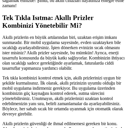
sağlamak elinizde! Şimdi, bu akıllı cihazları hayatınıza entegre etme
zamanı!
Tek Tıkla Isıtma: Akıllı Prizler
Kombinizi Yönetebilir Mi?
Akıllı prizlerin en büyük artılarından biri, uzaktan erişim imkanı
sunmasıdır. Bir mobil uygulama sayesinde, evden uzaktayken bile
sıcaklığı ayarlayabilirsiniz. İşten dönerken evinizin sıcak olmasını
ister misiniz? Akıllı prizler sayesinde, bu mümkün! Ayrıca, enerji
tasarrufu konusunda da büyük katkı sağlıyorlar. Kombinizin ihtiyacı
olan sıcaklığı sadece gerektiğinde ayarlamak, faturalarda ciddi
tasarruflar yapmanıza yardımcı olabilir.
Tek tıkla kombinizi kontrol etmek için, akıllı prizlerinizi uygun bir
şekilde kurmalısınız. İlk olarak, akıllı prizinizin uyumlu olduğu bir
mobil uygulama indirmeniz gerekiyor. Bu uygulama üzerinden
kombinizin güç kaynağını kontrol ederek, ısıtma sürecini
yönetebilirsiniz. Unutmayın, akıllı prizlerinizi uzaktan kontrol
edebilmenizin yanı sıra, belirli zamanlamalar da ayarlayabilirsiniz.
Böylece, her sabah sıcak bir ortamda uyanmak için otomatik olarak
devreye girebilir.
Akıllı prizlerin güvenliği de ihmal edilmemesi gereken bir konu.