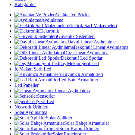
Kategoriler
Anahtar Ve Prizler
Aydınlatma
Elektrik Sarf Malzemeleri
Elektronik
Güvenlik Sistemleri
Davul Linear Aydınlatma
Dekoratif Linear Aydınlatma
Düz Linear Aydınlatma
Dekoratif Led Spotlar
Dış Mekan Şerit Led
İç Mekan Şerit Led
Kuyumcu Armatürleri
Led Bant Armatürler
Led Paneller
Linear Aydınlatma
Sensörler
Şerit Led
Network Ürünleri
Solar Aydınlatma
Solar Aplikler
Solar Bahçe Armatürler
Solar Kamp Ürünleri
Solar Projektörler