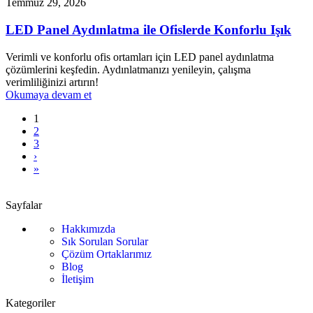
Temmuz 29, 2026
LED Panel Aydınlatma ile Ofislerde Konforlu Işık
Verimli ve konforlu ofis ortamları için LED panel aydınlatma
çözümlerini keşfedin. Aydınlatmanızı yenileyin, çalışma
verimliliğinizi artırın!
Okumaya devam et
1
2
3
›
»
Sayfalar
Hakkımızda
Sık Sorulan Sorular
Çözüm Ortaklarımız
Blog
İletişim
Kategoriler