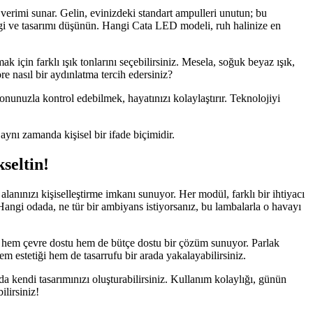
 verimi sunar. Gelin, evinizdeki standart ampulleri unutun; bu
engi ve tasarımı düşünün. Hangi Cata LED modeli, ruh halinize en
 için farklı ışık tonlarını seçebilirsiniz. Mesela, soğuk beyaz ışık,
re nasıl bir aydınlatma tercih edersiniz?
unuzla kontrol edebilmek, hayatınızı kolaylaştırır. Teknolojiyi
ynı zamanda kişisel bir ifade biçimidir.
seltin!
anınızı kişiselleştirme imkanı sunuyor. Her modül, farklı bir ihtiyacı
 Hangi odada, ne tür bir ambiyans istiyorsanız, bu lambalarla o havayı
ce hem çevre dostu hem de bütçe dostu bir çözüm sunuyor. Parlak
m estetiği hem de tasarrufu bir arada yakalayabilirsiniz.
a kendi tasarımınızı oluşturabilirsiniz. Kullanım kolaylığı, günün
ilirsiniz!