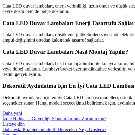
Cata LED duvar lambaları, enerji verimliliği, uzun ömür ve düşük sıcakl
çevre dostu hem de bütçe dostudur.
Cata LED Duvar Lambaları Enerji Tasarrufu Sağlar
Cata LED duvar lambaları, düşük enerji tüketimleri sayesinde elektrik 
ampul değişimini ortadan kaldırarak tasarruf sağlarlar.
Cata LED Duvar Lambaları Nasıl Montaj Yapılır?
Cata LED duvar lambaları, basit montaj adımları ile kolayca kurulabili
veya dübel kullanın. Lambayı braket üzerine dikkatlice yerleştirin ve g
testini gerçekleştirin.
Dekoratif Aydınlatma İçin En İyi Cata LED Lambası 
Dekoratif aydınlatma için en iyi Cata LED lambası modelleri, estetik ta
seçenekler sunar. Hangi modeli seçeceğinizi belirlemek için, aydınlat
Daha yeni
İzole Halılar İş Güvenliği Standartlarında Zorunlu mu?
Listeye dön
Daha eski
Priz Seçiminde IP Dereceleri Neyi Gösterir?
Kapatma