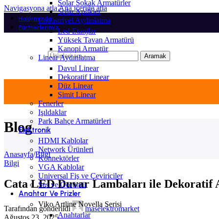
Solar Sokak Armatürler
Navigasyona atla
Ana içeriğe atla
Solar Aplikler
Hakkımızda
Endüstriyel Aydınlatma
Partnerlerimiz
Led Etanjlar
Yüksek Tavan Armatürü
Kanopi Armatür
Aramak
Linear Aydınlatma
Davul Linear
Dekoratif Linear
Düz Linear
Simit Linear
Fenerler
Işıldaklar
Park Bahçe Armatürleri
Blog
Elektronik
HDMI Kablolar
Network Ürünleri
Anasayfa
/
Bilgi
Konnektörler
Bilgi
VGA Kablolar
Universal Fiş ve Çeviriciler
Cata LED Duvar Lambaları ile Dekoratif 
Ses ve Görüntü
Anahtar Ve Prizler
Viko Artline Novella Serisi
Tarafından gönderildi
maselektromarket
Anahtarlar
Ağustos 23, 2025