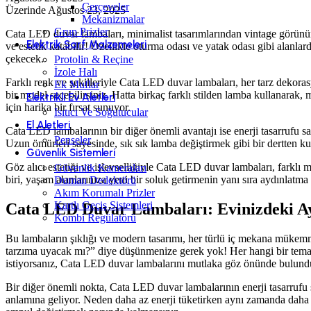
Çerçeveler
Üzerinde Ağustos 23, 2025
Mekanizmalar
Grup Prizler
Cata LED duvar lambaları, minimalist tasarımlarından vintage görünüm
Elektrik Sarf Malzemeleri
ve estetik katabilir! Özellikle oturma odası ve yatak odası gibi alanla
çekecek.
Protolin & Reçine
İzole Halı
Farklı renk ve şekilleriyle Cata LED duvar lambaları, her tarz dekora
Ek Muflar
bir model seçebilirsiniz. Hatta birkaç farklı stilden lamba kullanarak,
Elektrikli Ev Aletleri
için harika bir fırsat sunuyor.
Isıtıcı Ve Soğutucular
El Aletleri
Cata LED lambalarının bir diğer önemli avantajı ise enerji tasarrufu 
Penseler
Uzun ömürleri sayesinde, sık sık lamba değiştirmek gibi bir dertten k
Güvenlik Sistemleri
Göz alıcı estetiği ve işlevselliğiyle Cata LED duvar lambaları, farkl
Güvenlik Kameraları
biri, yaşam alanlarınıza yeni bir soluk getirmenin yanı sıra aydınlatma i
Duman Dedektörü
Akım Korumalı Prizler
Kartlı Geçiş Sistemleri
Cata LED Duvar Lambaları: Evinizdeki A
Kombi Regülatörü
Bu lambaların şıklığı ve modern tasarımı, her türlü iç mekana mükemme
tarzıma uyacak mı?” diye düşünmenize gerek yok! Her hangi bir temayla
istiyorsanız, Cata LED duvar lambalarını mutlaka göz önünde bulundu
Bir diğer önemli nokta, Cata LED duvar lambalarının enerji tasarrufu s
anlamına geliyor. Neden daha az enerji tüketirken aynı zamanda daha fa