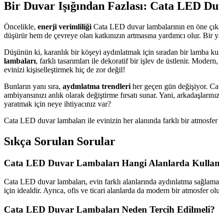
Bir Duvar Işığından Fazlası: Cata LED Du
Öncelikle,
enerji verimliliği
Cata LED duvar lambalarının en öne çıkan 
düşürür hem de çevreye olan katkınızın artmasına yardımcı olur. Bir 
Düşünün ki, karanlık bir köşeyi aydınlatmak için sıradan bir lamba k
lambaları
, farklı tasarımları ile dekoratif bir işlev de üstlenir. Mode
evinizi kişiselleştirmek hiç de zor değil!
Bunların yanı sıra,
aydınlatma trendleri
her geçen gün değişiyor. Cat
ambiyansınızı anlık olarak değiştirme fırsatı sunar. Yani, arkadaşları
yaratmak için neye ihtiyacınız var?
Cata LED duvar lambaları ile evinizin her alanında farklı bir atmosfe
Sıkça Sorulan Sorular
Cata LED Duvar Lambaları Hangi Alanlarda Kullanı
Cata LED duvar lambaları, evin farklı alanlarında aydınlatma sağlama
için idealdir. Ayrıca, ofis ve ticari alanlarda da modern bir atmosfer olu
Cata LED Duvar Lambaları Neden Tercih Edilmeli?