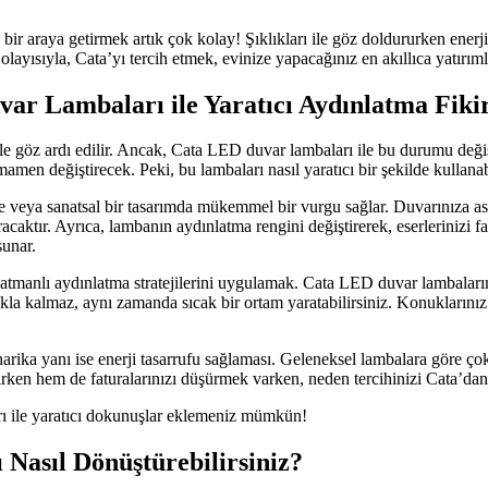
r araya getirmek artık çok kolay! Şıklıkları ile göz doldururken enerji v
yısıyla, Cata’yı tercih etmek, evinize yapacağınız en akıllıca yatırımlar
r Lambaları ile Yaratıcı Aydınlatma Fikir
 göz ardı edilir. Ancak, Cata LED duvar lambaları ile bu durumu değiş
men değiştirecek. Peki, bu lambaları nasıl yaratıcı bir şekilde kullanab
 veya sanatsal bir tasarımda mükemmel bir vurgu sağlar. Duvarınıza ası
caktır. Ayrıca, lambanın aydınlatma rengini değiştirerek, eserlerinizi fark
sunar.
tmanlı aydınlatma stratejilerini uygulamak. Cata LED duvar lambalarınız
makla kalmaz, aynı zamanda sıcak bir ortam yaratabilirsiniz. Konuklarını
rika yanı ise enerji tasarrufu sağlaması. Geleneksel lambalara göre ço
ırken hem de faturalarınızı düşürmek varken, neden tercihinizi Cata’d
ı ile yaratıcı dokunuşlar eklemeniz mümkün!
Nasıl Dönüştürebilirsiniz?