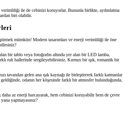
erimliliği ile de cebinizi koruyorlar. Bununla birlikte, aydınlatma
dan biri olabilir.
leri
tirmek mümkün! Modern tasarımları ve enerji verimliliği ile öne
ilirsiniz?
lan bir tablo veya fotoğrafın altında yer alan bir LED lamba,
lı ruh hallerinde sergileyebilirsiniz. Kırmızı bir ışık, romantik bir
ı tavandan gelen ana ışık kaynağı ile birleştirerek farklı katmanlar
z geldiğinde, odanın her köşesinde farklı bir atmosfer bulunduğunda,
k daha az enerji harcayarak, hem cebinizi koruyabilir hem de çevre
an yana yapmayasınız?