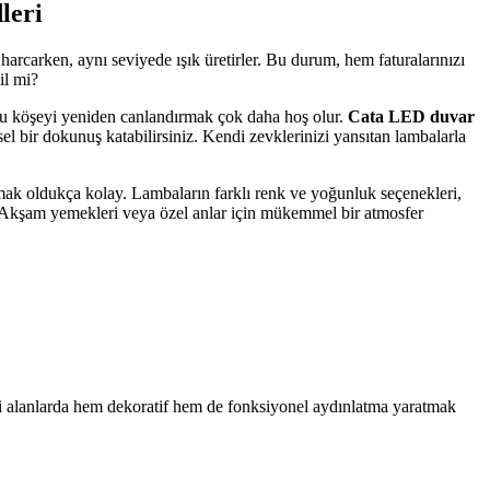
leri
arcarken, aynı seviyede ışık üretirler. Bu durum, hem faturalarınızı
il mi?
 bu köşeyi yeniden canlandırmak çok daha hoş olur.
Cata LED duvar
isel bir dokunuş katabilirsiniz. Kendi zevklerinizi yansıtan lambalarla
mak oldukça kolay. Lambaların farklı renk ve yoğunluk seçenekleri,
zde. Akşam yemekleri veya özel anlar için mükemmel bir atmosfer
ibi alanlarda hem dekoratif hem de fonksiyonel aydınlatma yaratmak