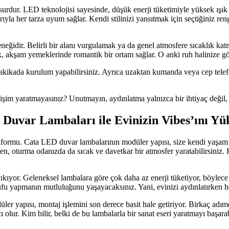
surdur. LED teknolojisi sayesinde, düşük enerji tüketimiyle yüksek ışık
yla her tarza uyum sağlar. Kendi stilinizi yansıtmak için seçtiğiniz r
idir. Belirli bir alanı vurgulamak ya da genel atmosfere sıcaklık katmak
ışık, akşam yemeklerinde romantik bir ortam sağlar. O anki ruh halinize gö
kikada kurulum yapabilirsiniz. Ayrıca uzaktan kumanda veya cep telefon
im yaratmayasınız? Unutmayın, aydınlatma yalnızca bir ihtiyaç değil, a
uvar Lambaları ile Evinizin Vibes’ını Yük
 formu. Cata LED duvar lambalarının modüler yapısı, size kendi yaşam al
ken, oturma odanızda da sıcak ve davetkar bir atmosfer yaratabilirsiniz.
çıkıyor. Geleneksel lambalara göre çok daha az enerji tüketiyor, böyle
rrufu yapmanın mutluluğunu yaşayacaksınız. Yani, evinizi aydınlatırken he
er yapısı, montaj işlemini son derece basit hale getiriyor. Birkaç adımd
lur. Kim bilir, belki de bu lambalarla bir sanat eseri yaratmayı başarab