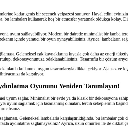
lerine kadar geniş bir seçenek yelpazesi sunuyor. Hayal edin; evinizin
rda, bu lambaları kullanarak hoş bir atmosfer yaratmak oldukça kolay. Di
syona uyum sağlayabiliyor. Modern bir dairede minimalist bir lamba terci
 mekanın içinde yaratıcı bir oyun oynayabilirsiniz. Ayrıca, lambaların s
sağlaması. Geleneksel ışık kaynaklarına kıyasla çok daha az enerji tüke
urtulup, dekorasyonunuza odaklanabilirsiniz. Tasarruflu bir çözüm arıyo
ı mekanlarda kullanıma uygun tasarımlarıyla dikkat çekiyor. Ajansız ve 
htiyacınızı da karşılıyor.
ydınlatma Oyununu Yeniden Tanımlayın!
l uyum sağlar. Minimalist bir evde ya da klasik bir dekorasyona sahip a
 uyum sağlamak için tasarlanmış olmaları, tercih sebeplerinin başında g
rmalısınız.
ağlaması. Geleneksel lambalarla karşılaştırıldığında, bu lambalar çok da
zla aydınlatma sağlamayasınız? Ayrıca, uzun ömürleri ile de dikkat çeki