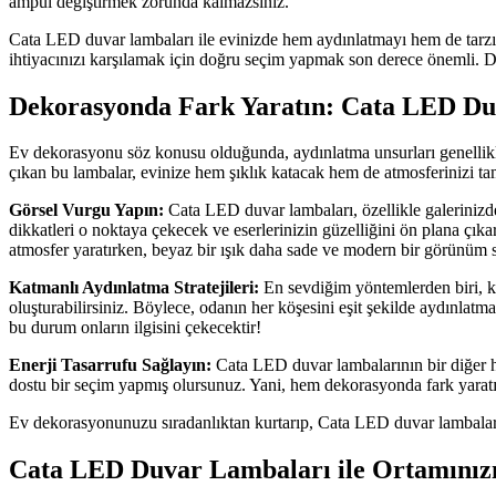
ampul değiştirmek zorunda kalmazsınız.
Cata LED duvar lambaları ile evinizde hem aydınlatmayı hem de tarzı bi
ihtiyacınızı karşılamak için doğru seçim yapmak son derece önemli. Dola
Dekorasyonda Fark Yaratın: Cata LED Duva
Ev dekorasyonu söz konusu olduğunda, aydınlatma unsurları genellikle
çıkan bu lambalar, evinize hem şıklık katacak hem de atmosferinizi tama
Görsel Vurgu Yapın:
Cata LED duvar lambaları, özellikle galerinizde
dikkatleri o noktaya çekecek ve eserlerinizin güzelliğini ön plana çıkara
atmosfer yaratırken, beyaz bir ışık daha sade ve modern bir görünüm 
Katmanlı Aydınlatma Stratejileri:
En sevdiğim yöntemlerden biri, ka
oluşturabilirsiniz. Böylece, odanın her köşesini eşit şekilde aydınlat
bu durum onların ilgisini çekecektir!
Enerji Tasarrufu Sağlayın:
Cata LED duvar lambalarının bir diğer ha
dostu bir seçim yapmış olursunuz. Yani, hem dekorasyonda fark yarat
Ev dekorasyonunuzu sıradanlıktan kurtarıp, Cata LED duvar lambalar
Cata LED Duvar Lambaları ile Ortamınızı 