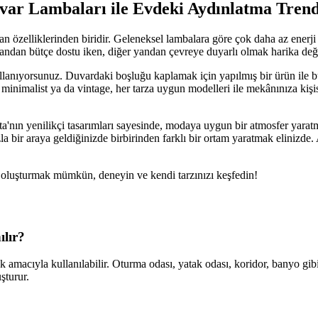
var Lambaları ile Evdeki Aydınlatma Trend
özelliklerinden biridir. Geleneksel lambalara göre çok daha az enerji h
yandan bütçe dostu iken, diğer yandan çevreye duyarlı olmak harika değ
ullanıyorsunuz. Duvardaki boşluğu kaplamak için yapılmış bir ürün ile
rn, minimalist ya da vintage, her tarza uygun modelleri ile mekânınıza kiş
a'nın yenilikçi tasarımları sayesinde, modaya uygun bir atmosfer yarat
nızla bir araya geldiğinizde birbirinden farklı bir ortam yaratmak elini
r oluşturmak mümkün, deneyin ve kendi tarzınızı keşfedin!
lır?
k amacıyla kullanılabilir. Oturma odası, yatak odası, koridor, banyo g
şturur.