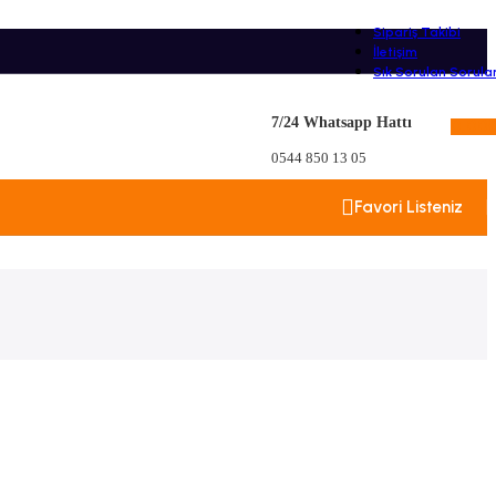
Sipariş Takibi
İletişim
Sık Sorulan Sorula
7/24 Whatsapp Hattı
0,00
0544 850 13 05
Favori Listeniz