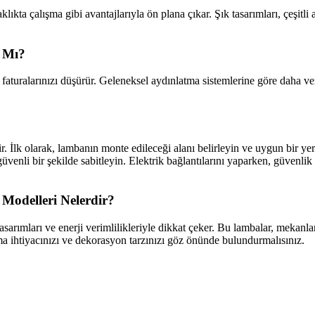
ıkta çalışma gibi avantajlarıyla ön plana çıkar. Şık tasarımları, çeşitli
 Mı?
faturalarınızı düşürür. Geleneksel aydınlatma sistemlerine göre daha veri
r. İlk olarak, lambanın monte edileceği alanı belirleyin ve uygun bir ye
üvenli bir şekilde sabitleyin. Elektrik bağlantılarını yaparken, güvenli
Modelleri Nelerdir?
sarımları ve enerji verimlilikleriyle dikkat çeker. Bu lambalar, mekanlar
ma ihtiyacınızı ve dekorasyon tarzınızı göz önünde bulundurmalısınız.