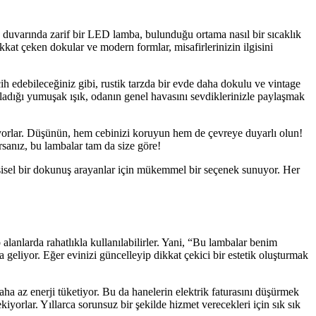
 duvarında zarif bir LED lamba, bulunduğu ortama nasıl bir sıcaklık
kkat çeken dokular ve modern formlar, misafirlerinizin ilgisini
h edebileceğiniz gibi, rustik tarzda bir evde daha dokulu ve vintage
ağladığı yumuşak ışık, odanın genel havasını sevdiklerinizle paylaşmak
tiyorlar. Düşünün, hem cebinizi koruyun hem de çevreye duyarlı olun!
rsanız, bu lambalar tam da size göre!
kişisel bir dokunuş arayanlar için mükemmel bir seçenek sunuyor. Her
lanlarda rahatlıkla kullanılabilirler. Yani, “Bu lambalar benim
eliyor. Eğer evinizi güncelleyip dikkat çekici bir estetik oluşturmak
ha az enerji tüketiyor. Bu da hanelerin elektrik faturasını düşürmek
yorlar. Yıllarca sorunsuz bir şekilde hizmet verecekleri için sık sık