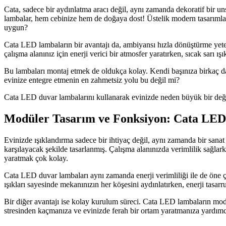
Cata, sadece bir aydınlatma aracı değil, aynı zamanda dekoratif bir un
lambalar, hem cebinize hem de doğaya dost! Üstelik modern tasarımları
uygun?
Cata LED lambaların bir avantajı da, ambiyansı hızla dönüştürme yeteneğ
çalışma alanınız için enerji verici bir atmosfer yaratırken, sıcak sarı 
Bu lambaları montaj etmek de oldukça kolay. Kendi başınıza birkaç da
evinize entegre etmenin en zahmetsiz yolu bu değil mi?
Cata LED duvar lambalarını kullanarak evinizde neden büyük bir değiş
Modüler Tasarım ve Fonksiyon: Cata LED D
Evinizde ışıklandırma sadece bir ihtiyaç değil, aynı zamanda bir sanat
karşılayacak şekilde tasarlanmış. Çalışma alanınızda verimlilik sağlar
yaratmak çok kolay.
Cata LED duvar lambaları aynı zamanda enerji verimliliği ile de öne 
ışıkları sayesinde mekanınızın her köşesini aydınlatırken, enerji tasa
Bir diğer avantajı ise kolay kurulum süreci. Cata LED lambaların modül
stresinden kaçmanıza ve evinizde ferah bir ortam yaratmanıza yardımcı o