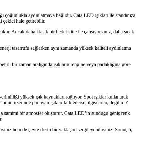
ağı çoğunlukla aydınlatmaya bağlıdır. Cata LED ışıkları ile standınıza
 çekici hale getirebilir.
ktır. Ancak daha klasik bir hedef kitle ile çalışıyorsanız, daha sıcak
 enerji tasarrufu sağlarken aynı zamanda yüksek kaliteli aydınlatma
belirli bir zaman aralığında ışıkların rengine veya parlaklığına göre
erimliliği yüksek ışık kaynakları sağlıyor. Spot ışıklar kullanarak
nun üzerinde parlayan ışıklar fark ederse, ilgisi artar, değil mi?
 daha samimi bir atmosfer oluşturur. Cata LED’in sunduğu geniş renk
r.
lirsiniz hem de çevre dostu bir yaklaşım sergileyebilirsiniz. Sonuçta,