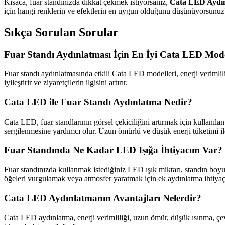
Kısaca, fuar standınızda dikkat çekmek istiyorsanız,
Cata LED Aydı
için hangi renklerin ve efektlerin en uygun olduğunu düşünüyorsunu
Sıkça Sorulan Sorular
Fuar Standı Aydınlatması İçin En İyi Cata LED Mode
Fuar standı aydınlatmasında etkili Cata LED modelleri, enerji verimlil
iyileştirir ve ziyaretçilerin ilgisini artırır.
Cata LED ile Fuar Standı Aydınlatma Nedir?
Cata LED, fuar standlarının görsel çekiciliğini artırmak için kullanılan
sergilenmesine yardımcı olur. Uzun ömürlü ve düşük enerji tüketimi ile
Fuar Standında Ne Kadar LED Işığa İhtiyacım Var?
Fuar standınızda kullanmak istediğiniz LED ışık miktarı, standın boyu
öğeleri vurgulamak veya atmosfer yaratmak için ek aydınlatma ihtiyaç
Cata LED Aydınlatmanın Avantajları Nelerdir?
Cata LED aydınlatma, enerji verimliliği, uzun ömür, düşük ısınma, çevre