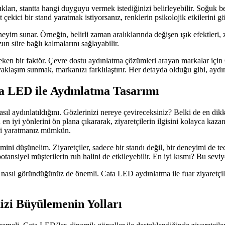
ıkları, stantta hangi duyguyu vermek istediğinizi belirleyebilir. Soğuk 
 çekici bir stand yaratmak istiyorsanız, renklerin psikolojik etkilerini 
neyim sunar. Örneğin, belirli zaman aralıklarında değişen ışık efektleri, z
un süre bağlı kalmalarını sağlayabilir.
ken bir faktör. Çevre dostu aydınlatma çözümleri arayan markalar için
yaklaşım sunmak, markanızı farklılaştırır. Her detayda olduğu gibi, aydın
ta LED ile Aydınlatma Tasarımı
sıl aydınlatıldığını. Gözlerinizi nereye çevireceksiniz? Belki de en dikk
in en iyi yönlerini ön plana çıkararak, ziyaretçilerin ilgisini kolayca ka
eri yaratmanız mümkün.
ini düşünelim. Ziyaretçiler, sadece bir standı değil, bir deneyimi de t
ansiyel müşterilerin ruh halini de etkileyebilir. En iyi kısmı? Bu seviye
asıl göründüğünüz de önemli. Cata LED aydınlatma ile fuar ziyaretçileri
izi Büyülemenin Yolları