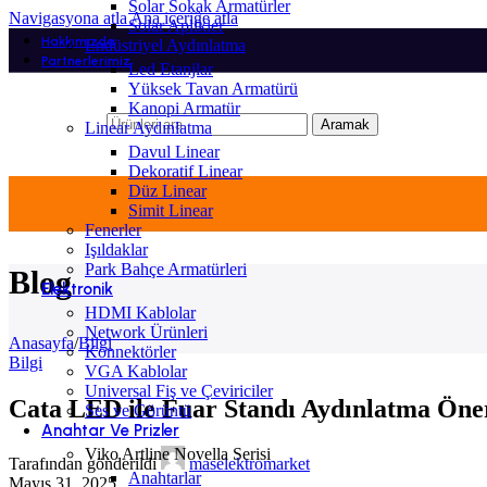
Solar Sokak Armatürler
Navigasyona atla
Ana içeriğe atla
Solar Aplikler
Hakkımızda
Endüstriyel Aydınlatma
Partnerlerimiz
Led Etanjlar
Yüksek Tavan Armatürü
Kanopi Armatür
Aramak
Linear Aydınlatma
Davul Linear
Dekoratif Linear
Düz Linear
Simit Linear
Fenerler
Işıldaklar
Park Bahçe Armatürleri
Blog
Elektronik
HDMI Kablolar
Network Ürünleri
Anasayfa
/
Bilgi
Konnektörler
Bilgi
VGA Kablolar
Universal Fiş ve Çeviriciler
Cata LED ile Fuar Standı Aydınlatma Öner
Ses ve Görüntü
Anahtar Ve Prizler
Viko Artline Novella Serisi
Tarafından gönderildi
maselektromarket
Anahtarlar
Mayıs 31, 2025