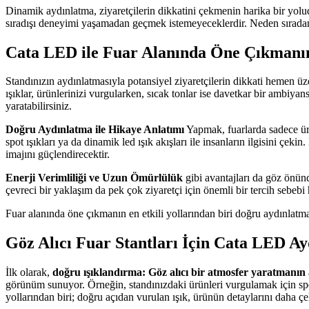
Dinamik aydınlatma, ziyaretçilerin dikkatini çekmenin harika bir yolud
sıradışı deneyimi yaşamadan geçmek istemeyeceklerdir. Neden sıradanl
Cata LED ile Fuar Alanında Öne Çıkmanın
Standınızın aydınlatmasıyla potansiyel ziyaretçilerin dikkati hemen üze
ışıklar, ürünlerinizi vurgularken, sıcak tonlar ise davetkar bir ambi
yaratabilirsiniz.
Doğru Aydınlatma ile Hikaye Anlatımı
Yapmak, fuarlarda sadece ürü
spot ışıkları ya da dinamik led ışık akışları ile insanların ilgisini çe
imajını güçlendirecektir.
Enerji Verimliliği ve Uzun Ömürlülük
gibi avantajları da göz önün
çevreci bir yaklaşım da pek çok ziyaretçi için önemli bir tercih sebebi
Fuar alanında öne çıkmanın en etkili yollarından biri doğru aydınlatmay
Göz Alıcı Fuar Stantları İçin Cata LED Ay
İlk olarak,
doğru ışıklandırma: Göz alıcı bir atmosfer yaratmanın
görünüm sunuyor. Örneğin, standınızdaki ürünleri vurgulamak için spot ı
yollarından biri; doğru açıdan vurulan ışık, ürünün detaylarını daha çeki