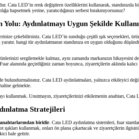
ur. Cata LED’in renk değiştiren özelliklerini kullanarak, standınızda bi
ığa hapsetmek yerine, yaratıcılığınızı serbest bırakmıyorsunuz?
 Yolu: Aydınlatmayı Uygun Şekilde Kullanı
rinize çekebilirsiniz. Cata LED’in sunduğu çeşitli ışık seçenekleri, ürü
yans yaratır. hangi tür aydınlatmanın standınıza en uygun olduğunu düşü
nlerinizi sergilemekle kalmaz, aynı zamanda markanızın hikayesini de an
kin. Fuar alanında geçirdiğiniz zaman boyunca, ziyaretçilerin aklında kalı
de bulundurmalısınız. Cata LED aydınlatmaları, yalnızca etkileyici deği
 haline gelmekte.
ı kullanmak. Unutmayın, ziyaretçilerinizi etkilemenin anahtarı, Cata LED
dınlatma Stratejileri
 anahtarlarından biridir
. Cata LED aydınlatma sistemleri, fuar stantlar
şıkları kullanmak, onları ön plana çıkartacak ve ziyaretçilerin ilgisini 
ci hale getirir.