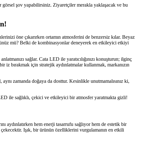
r görsel şov yapabilirsiniz. Ziyaretçiler merakla yaklaşacak ve bu
n!
nlerinizi öne çıkarırken ortamın atmosferini de benzersiz kılar. Beyaz
ndünüz mü? Belki de kombinasyonlar deneyerek en etkileyici etkiyi
latmanızı sağlar. Cata LED ile yaratıcılığınızı konuşturun; ilginç
cı bir iz bırakmak için stratejik aydınlatmalar kullanmak, markanızın
l, aynı zamanda doğaya da dosttur. Kesinlikle unutmamalısınız ki,
 ile sağlıklı, çekici ve etkileyici bir atmosfer yaratmakta gizli!
ını aydınlatırken hem enerji tasarrufu sağlıyor hem de estetik bir
çekecektir. Işık, bir ürünün özelliklerini vurgulamanın en etkili