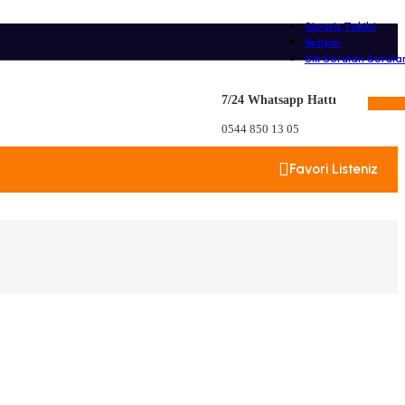
Sipariş Takibi
İletişim
Sık Sorulan Sorula
7/24 Whatsapp Hattı
0,00
0544 850 13 05
Favori Listeniz