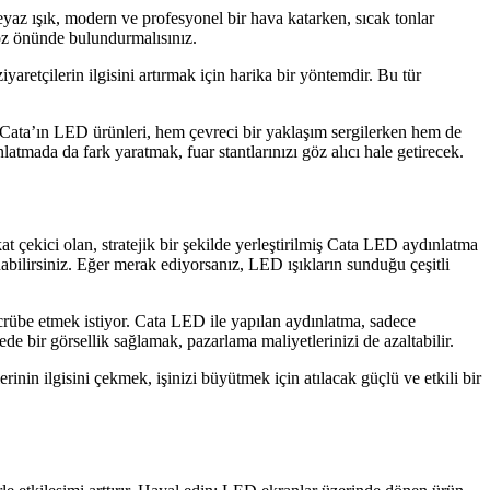
beyaz ışık, modern ve profesyonel bir hava katarken, sıcak tonlar
göz önünde bulundurmalısınız.
iyaretçilerin ilgisini artırmak için harika bir yöntemdir. Bu tür
 Cata’ın LED ürünleri, hem çevreci bir yaklaşım sergilerken hem de
latmada da fark yaratmak, fuar stantlarınızı göz alıcı hale getirecek.
at çekici olan, stratejik bir şekilde yerleştirilmiş Cata LED aydınlatma
zanabilirsiniz. Eğer merak ediyorsanız, LED ışıkların sunduğu çeşitli
ecrübe etmek istiyor. Cata LED ile yapılan aydınlatma, sadece
de bir görsellik sağlamak, pazarlama maliyetlerinizi de azaltabilir.
nin ilgisini çekmek, işinizi büyütmek için atılacak güçlü ve etkili bir