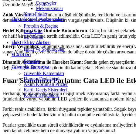
Çerçeveler
Üzerinde Mayıs 31, 2025
Mekanizmalar
Grup Prizler
Zıtlık Yaratın
: Fuar stantlarını düşündüğünüzde, renklerin ve tasarımı
Elektrik Sarf Malzemeleri
derinlik katabilir ve belirli alanları vurgulayabilirsiniz. Düşünün ki, sim
Protolin & Reçine
Hedef Kitlenizi Göz Önünde Bulundurun
: Genç bir kitleyi çekmek 
İzole Halı
ve hafif bir aydınlatma tercih edilmelidir. Cata LED’in geniş ürün ye
Ek Muflar
Elektrikli Ev Aletleri
Enerji Verimliliği
: Günümüz dünyasında, sürdürülebilirlik ve enerji v
Isıtıcı Ve Soğutucular
sunar. Yani, hem çevre dostu hem de bütçe dostu bir çözüm arıyorsanız
El Aletleri
Penseler
Dinamik Aydınlatma ile Hareket Katın
: Standa gelen ziyaretçilerin
Güvenlik Sistemleri
değişim sağlamak, ziyaretçilerin dikkatini çeker. Böylece standınıza o
Güvenlik Kameraları
Duman Dedektörü
Fuar Standınızı Parlatın: Cata LED ile Etk
Akım Korumalı Prizler
Kartlı Geçiş Sistemleri
Herhangi bir alanın atmosferini değiştirmek istiyorsanız, farklı aydınla
Kombi Regülatörü
ürünlerinize vurgu yapabilir, LED şeritleri ile standınıza modern bir g
Farklı renk sıcaklıkları, farklı duygusal tepkiler yaratabilir. Soğuk 
yelpazesi ile hedef kitlenizin ruh halini manipüle edebilirsiniz. İçerid
Fuarlar genellikle uzun süreli etkinliklerdir ve aydınlatma maliyetleri 
hem kendi cebinize hem de dünyaya yatırım yapıyorsunuz!