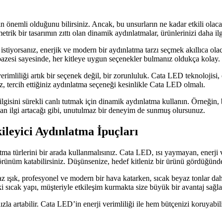
n önemli olduğunu bilirsiniz. Ancak, bu unsurların ne kadar etkili olac
etrik bir tasarımın zıttı olan dinamik aydınlatmalar, ürünlerinizi daha ilgi
istiyorsanız, enerjik ve modern bir aydınlatma tarzı seçmek akıllıca olaca
lpazesi sayesinde, her kitleye uygun seçenekler bulmanız oldukça kolay.
erimliliği artık bir seçenek değil, bir zorunluluk. Cata LED teknolojisi,
, tercih ettiğiniz aydınlatma seçeneği kesinlikle Cata LED olmalı.
 ilgisini sürekli canlı tutmak için dinamik aydınlatma kullanın. Örneğin, 
lan ilgi artacağı gibi, unutulmaz bir deneyim de sunmuş olursunuz.
ileyici Aydınlatma İpuçları
tma türlerini bir arada kullanmalısınız. Cata LED, ısı yaymayan, enerji v
örünüm katabilirsiniz. Düşünsenize, hedef kitleniz bir ürünü gördüğünde o
beyaz ışık, profesyonel ve modern bir hava katarken, sıcak beyaz tonlar
eki sıcak yapı, müşteriyle etkileşim kurmakta size büyük bir avantaj sağla
hızla artabilir. Cata LED’in enerji verimliliği ile hem bütçenizi koruyabi