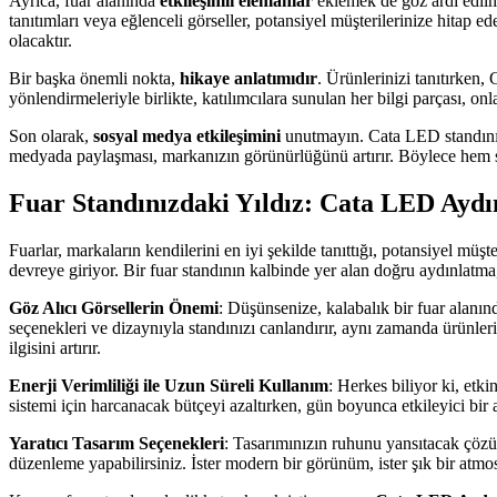
Ayrıca, fuar alanında
etkileşimli elemanlar
eklemek de göz ardı edilme
tanıtımları veya eğlenceli görseller, potansiyel müşterilerinize hitap e
olacaktır.
Bir başka önemli nokta,
hikaye anlatımıdır
. Ürünlerinizi tanıtırken, 
yönlendirmeleriyle birlikte, katılımcılara sunulan her bilgi parçası, onlar
Son olarak,
sosyal medya etkileşimini
unutmayın. Cata LED standınızda
medyada paylaşması, markanızın görünürlüğünü artırır. Böylece hem s
Fuar Standınızdaki Yıldız: Cata LED Aydın
Fuarlar, markaların kendilerini en iyi şekilde tanıttığı, potansiyel mü
devreye giriyor. Bir fuar standının kalbinde yer alan doğru aydınlatma,
Göz Alıcı Görsellerin Önemi
: Düşünsenize, kalabalık bir fuar alanınd
seçenekleri ve dizaynıyla standınızı canlandırır, aynı zamanda ürünlerini
ilgisini artırır.
Enerji Verimliliği ile Uzun Süreli Kullanım
: Herkes biliyor ki, etk
sistemi için harcanacak bütçeyi azaltırken, gün boyunca etkileyici bir
Yaratıcı Tasarım Seçenekleri
: Tasarımınızın ruhunu yansıtacak çözüm
düzenleme yapabilirsiniz. İster modern bir görünüm, ister şık bir atmo