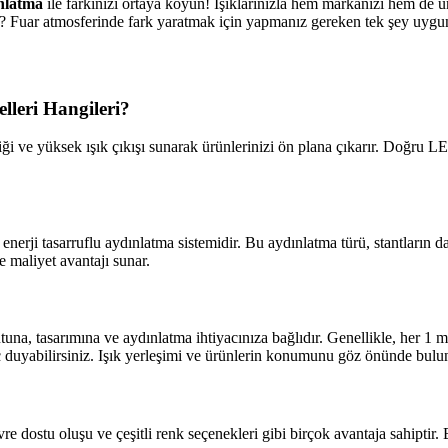
nlatma
ile farkınızı ortaya koyun! Işıklarınızla hem markanızı hem de ü
z? Fuar atmosferinde fark yaratmak için yapmanız gereken tek şey uyg
lleri Hangileri?
iği ve yüksek ışık çıkışı sunarak ürünlerinizi ön plana çıkarır. Doğru L
 enerji tasarruflu aydınlatma sistemidir. Bu aydınlatma türü, stantların 
 maliyet avantajı sunar.
tuna, tasarımına ve aydınlatma ihtiyacınıza bağlıdır. Genellikle, her 1
 duyabilirsiniz. Işık yerleşimi ve ürünlerin konumunu göz önünde bulu
 dostu oluşu ve çeşitli renk seçenekleri gibi birçok avantaja sahiptir. 