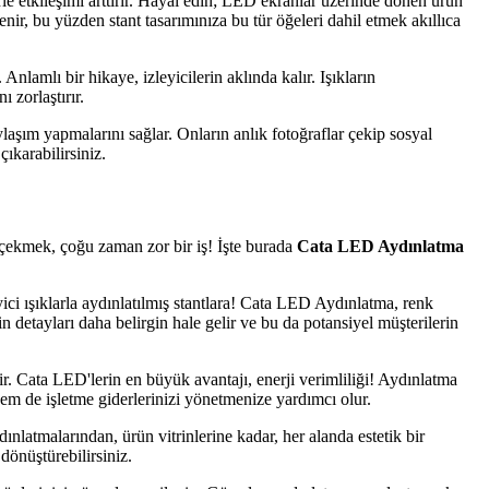
le etkileşimi arttırır. Hayal edin; LED ekranlar üzerinde dönen ürün
enir, bu yüzden stant tasarımınıza bu tür öğeleri dahil etmek akıllıca
 Anlamlı bir hikaye, izleyicilerin aklında kalır. Işıkların
ı zorlaştırır.
laşım yapmalarını sağlar. Onların anlık fotoğraflar çekip sosyal
karabilirsiniz.
at çekmek, çoğu zaman zor bir iş! İşte burada
Cata LED Aydınlatma
eyici ışıklarla aydınlatılmış stantlara! Cata LED Aydınlatma, renk
in detayları daha belirgin hale gelir ve bu da potansiyel müşterilerin
ir. Cata LED'lerin en büyük avantajı, enerji verimliliği! Aydınlatma
hem de işletme giderlerinizi yönetmenize yardımcı olur.
nlatmalarından, ürün vitrinlerine kadar, her alanda estetik bir
dönüştürebilirsiniz.