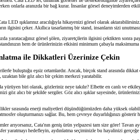
meli. Cata LED’ler, dinamik görseller ile desteklendiğinde ziyaretçiler
derken onlarla aranızda bir bağ kurar. İnsanlar görsel deneyimlerden etkil
Cata LED ışıklarınız aracılığıyla hikayenizi görsel olarak aktarabilirsiniz.
ın ilgisini çeker. Akıllıca tasarlanmış bir stand, insanların sizi unutmasın
 yaratacağınız görsel şölen, ziyaretçilerin ilgisini çektikten sonra pay
tandınızın hem de ürünlerinizin etkisini minimum çabayla maksimuma çı
latma ile Dikkatleri Üzerinize Çekin
şterilerle buluştuğu eşsiz ortamlardır. Ancak, birçok stand arasında dikk
 uzaktan bile göz alıcı bir çekim merkezi yaratabilir.
a yürüyen biri olarak, gözleriniz neye takılır? Elbette en canlı ve etkil
zi göz alıcı bir şekilde sergiler. Göz alıcı ışıklar sayesinde, ürünleriniz
inlikler sırasında enerji maliyetleri düşündüğümüzden daha yüksek olabil
 atmosfer oluşturmanızı sağlar. Bu, hem çevreye duyarlılığınızı gösterir 
ler arıyorsanız, Cata'nın geniş ürün yelpazesi tam size göre! Tavan aydı
sfer yaratmayı hedefleyin, aydınlatma seçiminizle bu hayalinizi gerçeğe 