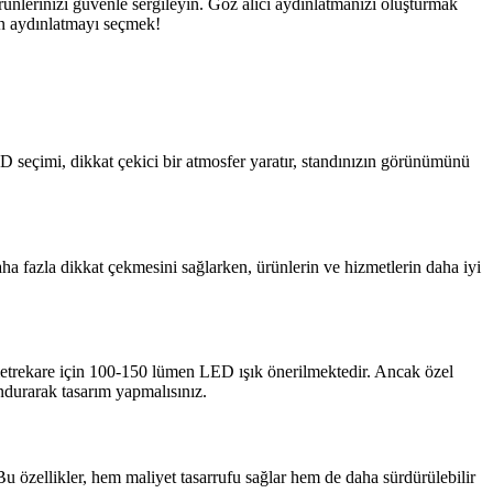
rünlerinizi güvenle sergileyin. Göz alıcı aydınlatmanızı oluşturmak
un aydınlatmayı seçmek!
ED seçimi, dikkat çekici bir atmosfer yaratır, standınızın görünümünü
daha fazla dikkat çekmesini sağlarken, ürünlerin ve hizmetlerin daha iyi
 metrekare için 100-150 lümen LED ışık önerilmektedir. Ancak özel
ndurarak tasarım yapmalısınız.
Bu özellikler, hem maliyet tasarrufu sağlar hem de daha sürdürülebilir