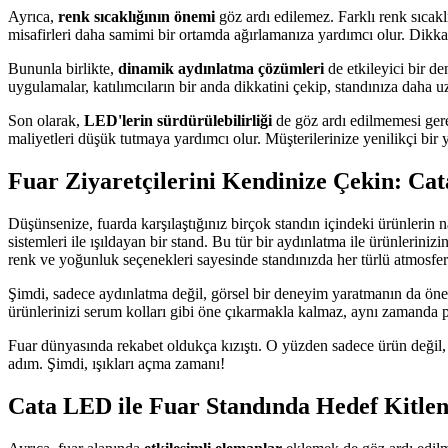
Ayrıca,
renk sıcaklığının önemi
göz ardı edilemez. Farklı renk sıcakl
misafirleri daha samimi bir ortamda ağırlamanıza yardımcı olur. Dikkat
Bununla birlikte,
dinamik aydınlatma çözümleri
de etkileyici bir de
uygulamalar, katılımcıların bir anda dikkatini çekip, standınıza daha uz
Son olarak,
LED'lerin sürdürülebilirliği
de göz ardı edilmemesi gere
maliyetleri düşük tutmaya yardımcı olur. Müşterilerinize yenilikçi bir 
Fuar Ziyaretçilerini Kendinize Çekin: Ca
Düşünsenize, fuarda karşılaştığınız birçok standın içindeki ürünlerin na
sistemleri ile ışıldayan bir stand. Bu tür bir aydınlatma ile ürünleriniz
renk ve yoğunluk seçenekleri sayesinde standınızda her türlü atmosf
Şimdi, sadece aydınlatma değil, görsel bir deneyim yaratmanın da önem
ürünlerinizi serum kolları gibi öne çıkarmakla kalmaz, aynı zamanda pot
Fuar dünyasında rekabet oldukça kızıştı. O yüzden sadece ürün değil, n
adım. Şimdi, ışıkları açma zamanı!
Cata LED ile Fuar Standında Hedef Kitlen