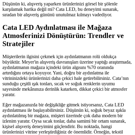
Düşünün ki, alışveriş yaparken ürünlerinizi görsel bir şölenle
karşılamak harika değil mi? Cata LED, bu deneyimi sunarak,
sıradan bir alışveriş gününü unutulmaz kılmayı vadediyor.
Cata LED Aydınlatması ile Mağaza
Atmosferinizi Dönüştürün: Trendler ve
Stratejiler
Müşterilerin ilgisini çekmek için aydınlatmanın rolü oldukça
büyüktür. Meyer'in alışveriş davranışları üzerine yaptığı araştırmada,
aydınlatmanın mağaza içindeki ürün algısını %70 oranında
artırdığını ortaya koyuyor. Yani, doğru bir aydınlatma ile
vitrininizdeki ürünlerinizi daha çekici hale getirebilirsiniz. Cata’nın
sunduğu çeşitli ışık tonları, sıcak ve soğuk renklerin uyumu
sayesinde mekânınıza derinlik katarken, dikkat çekici bir atmosfer
yaratır.
Eğer mağazanızda bir değişikliğe gitmek istiyorsanız, Cata LED
aydınlatması ile başlayabilirsiniz. Düşünün ki, soğuk beyaz ışıkla
aydınlatılmış bir mağaza, müşteri üzerinde çok daha modern bir
izlenim yaratır. Oysa sıcak tonlar, daha samimi bir ortam sunarak,
kişisel alışveriş deneyimini güçlendirir. Bu noktada, hangi
ürünlerinizi vitrine yerleştirdiğiniz de önemlidir. Örneğin, tekstil