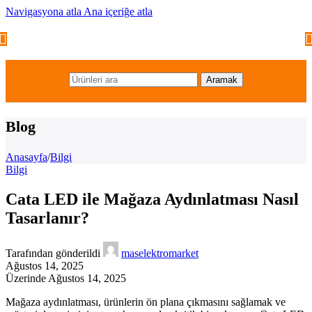
Navigasyona atla
Ana içeriğe atla
Aramak
Blog
Anasayfa
/
Bilgi
Bilgi
Cata LED ile Mağaza Aydınlatması Nasıl
Tasarlanır?
Tarafından gönderildi
maselektromarket
Ağustos 14, 2025
Üzerinde Ağustos 14, 2025
Mağaza aydınlatması, ürünlerin ön plana çıkmasını sağlamak ve