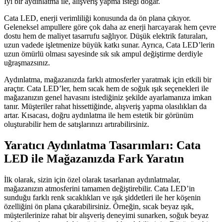
İyi bir aydınlatma ile, alışveriş yapma isteği doğar.
Cata LED, enerji verimliliği konusunda da ön plana çıkıyor.
Geleneksel ampullere göre çok daha az enerji harcayarak hem çevre
dostu hem de maliyet tasarrufu sağlıyor. Düşük elektrik faturaları,
uzun vadede işletmenize büyük katkı sunar. Ayrıca, Cata LED’lerin
uzun ömürlü olması sayesinde sık sık ampul değiştirme derdiyle
uğraşmazsınız.
Aydınlatma, mağazanızda farklı atmosferler yaratmak için etkili bir
araçtır. Cata LED’ler, hem sıcak hem de soğuk ışık seçenekleri ile
mağazanızın genel havasını istediğiniz şekilde ayarlamanıza imkan
tanır. Müşteriler rahat hissettiğinde, alışveriş yapma olasılıkları da
artar. Kısacası, doğru aydınlatma ile hem estetik bir görünüm
oluşturabilir hem de satışlarınızı artırabilirsiniz.
Yaratıcı Aydınlatma Tasarımları: Cata
LED ile Mağazanızda Fark Yaratın
İlk olarak, sizin için özel olarak tasarlanan aydınlatmalar,
mağazanızın atmosferini tamamen değiştirebilir. Cata LED’in
sunduğu farklı renk sıcaklıkları ve ışık şiddetleri ile her köşenin
özelliğini ön plana çıkarabilirsiniz. Örneğin, sıcak beyaz ışık,
müşterilerinize rahat bir alışveriş deneyimi sunarken, soğuk beyaz