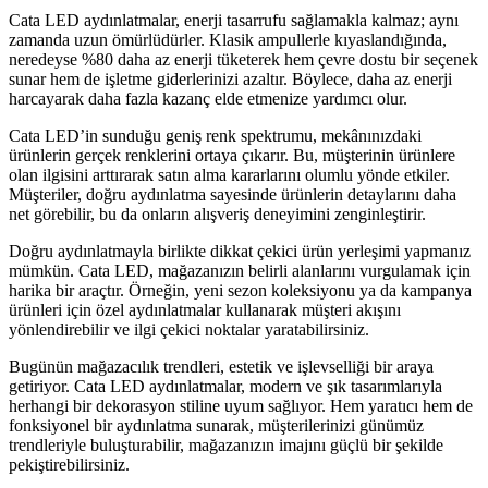
Cata LED aydınlatmalar, enerji tasarrufu sağlamakla kalmaz; aynı
zamanda uzun ömürlüdürler. Klasik ampullerle kıyaslandığında,
neredeyse %80 daha az enerji tüketerek hem çevre dostu bir seçenek
sunar hem de işletme giderlerinizi azaltır. Böylece, daha az enerji
harcayarak daha fazla kazanç elde etmenize yardımcı olur.
Cata LED’in sunduğu geniş renk spektrumu, mekânınızdaki
ürünlerin gerçek renklerini ortaya çıkarır. Bu, müşterinin ürünlere
olan ilgisini arttırarak satın alma kararlarını olumlu yönde etkiler.
Müşteriler, doğru aydınlatma sayesinde ürünlerin detaylarını daha
net görebilir, bu da onların alışveriş deneyimini zenginleştirir.
Doğru aydınlatmayla birlikte dikkat çekici ürün yerleşimi yapmanız
mümkün. Cata LED, mağazanızın belirli alanlarını vurgulamak için
harika bir araçtır. Örneğin, yeni sezon koleksiyonu ya da kampanya
ürünleri için özel aydınlatmalar kullanarak müşteri akışını
yönlendirebilir ve ilgi çekici noktalar yaratabilirsiniz.
Bugünün mağazacılık trendleri, estetik ve işlevselliği bir araya
getiriyor. Cata LED aydınlatmalar, modern ve şık tasarımlarıyla
herhangi bir dekorasyon stiline uyum sağlıyor. Hem yaratıcı hem de
fonksiyonel bir aydınlatma sunarak, müşterilerinizi günümüz
trendleriyle buluşturabilir, mağazanızın imajını güçlü bir şekilde
pekiştirebilirsiniz.