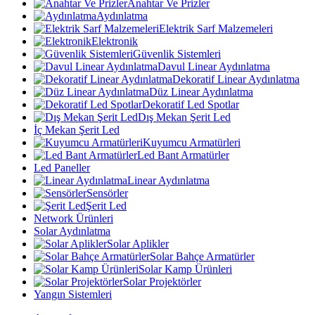
Anahtar Ve Prizler
Aydınlatma
Elektrik Sarf Malzemeleri
Elektronik
Güvenlik Sistemleri
Davul Linear Aydınlatma
Dekoratif Linear Aydınlatma
Düz Linear Aydınlatma
Dekoratif Led Spotlar
Dış Mekan Şerit Led
İç Mekan Şerit Led
Kuyumcu Armatürleri
Led Bant Armatürler
Led Paneller
Linear Aydınlatma
Sensörler
Şerit Led
Network Ürünleri
Solar Aydınlatma
Solar Aplikler
Solar Bahçe Armatürler
Solar Kamp Ürünleri
Solar Projektörler
Yangın Sistemleri