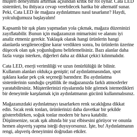
müşteri deneyimini artırmak açısından kritik bir rol oynar. Cata LED
sistemleri, bu ihtiyaca cevap verebilecek harika bir alternatif sunar.
Peki, Cata LED ile mağaza aydınlatması nasıl tasarlanır? Haydi,
yolculuğumuza başlayalım!
Kapsamlı bir ışık planı yapmadan yola çıkmak, mağaza düzeninizi
zayıflatabilir. Bunun için mağazanızın mimarisini ve alanını iyi
analiz etmeniz gerekir. Yaklaşık olarak hangi ürünlerin hangi
alanlarda sergileneceğine karar verdikten sonra, bu ürünlerin üzerine
düşecek olan ışık yoğunluğunu belirlemelisiniz. Bazı alanlar daha
fazla vurgu isterken, diğerleri daha az dikkat çekici kılınmalıdır.
Cata LED, enerji verimliliği ve uzun ömürlülüğü ile bilinir.
Kullanım alanları oldukça geniştir; raf aydınlatmasından, spot
ışıklara kadar pek çok seçeneği barındırır. Bu aydınlatma
sistemlerinin sunduğu çeşitlilik ile mağazanızda farklı atmosferler
yaratabilirsiniz. Müşterilerinizi rüyalarında bile görmek istemedikleri
bir deneyimle karşılamak için aydınlatmanın gücünü kullanmalısınız.
Mağazanızdaki aydınlatmayı tasarlarken renk sıcaklığına dikkat
edin. Sıcak renk tonları, ürünlerinizi daha davetkar bir şekilde
gösterebilirken, soğuk tonlar modern bir hava katabilir.
Düşünsenize, sıcak ışık altında bir yaz elbisesini görüyor ve onunla
hemen alışveriş yapma isteği duyuyorsunuz. İşte, bu! Aydınlatmanın
rengi, alışveriş deneyimini doğrudan etkiler.