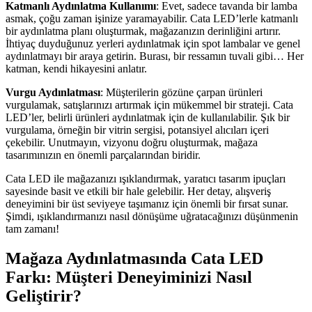
Katmanlı Aydınlatma Kullanımı
: Evet, sadece tavanda bir lamba
asmak, çoğu zaman işinize yaramayabilir. Cata LED’lerle katmanlı
bir aydınlatma planı oluşturmak, mağazanızın derinliğini artırır.
İhtiyaç duyduğunuz yerleri aydınlatmak için spot lambalar ve genel
aydınlatmayı bir araya getirin. Burası, bir ressamın tuvali gibi… Her
katman, kendi hikayesini anlatır.
Vurgu Aydınlatması
: Müşterilerin gözüne çarpan ürünleri
vurgulamak, satışlarınızı artırmak için mükemmel bir strateji. Cata
LED’ler, belirli ürünleri aydınlatmak için de kullanılabilir. Şık bir
vurgulama, örneğin bir vitrin sergisi, potansiyel alıcıları içeri
çekebilir. Unutmayın, vizyonu doğru oluşturmak, mağaza
tasarımınızın en önemli parçalarından biridir.
Cata LED ile mağazanızı ışıklandırmak, yaratıcı tasarım ipuçları
sayesinde basit ve etkili bir hale gelebilir. Her detay, alışveriş
deneyimini bir üst seviyeye taşımanız için önemli bir fırsat sunar.
Şimdi, ışıklandırmanızı nasıl dönüşüme uğratacağınızı düşünmenin
tam zamanı!
Mağaza Aydınlatmasında Cata LED
Farkı: Müşteri Deneyiminizi Nasıl
Geliştirir?