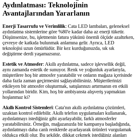
Aydınlatması: Teknolojinin
Avantajlarından Yararlanın
Enerji Tasarrufu ve Verimlilik
: Cata LED lambaları, geleneksel
aydınlatma sistemlerine göre %80'e kadar daha az enerji tüketir.
Düşünsenize, bu, işletmenin fatura yükünü önemli ölçüde azaltırken,
çevreye de katkıda bulunmak anlamına gelir. Ayrıca, LED
teknolojisi uzun ömürlüdür. Bir kez kurduğunuzda, sık sık
değiştirme derdi yaşamazsınız.
Estetik ve Atmosfer
: Akıllı aydınlatma, sadece işlevsellik değil,
aynı zamanda estetik de sunuyor. Renk ve yoğunluk ayarlarıyla,
müşterilere hoş bir atmosfer yaratabilir ve onların mağaza içerisinde
daha fazla zaman geçirmesini sağlayabilirsiniz. Müşterilerinizi
etkileyen bir atmosfer oluşturmak, satışlarınızı artırmanın en etkili
yollarından biridir. Kim, hoş bir ambiyansta alışveriş yapmaktan
hoşlanmaz ki?
Akıllı Kontrol Sistemleri
: Cata'nın akıllı aydınlatma çözümleri,
uzaktan kontrol edilebilir. Akıllı telefon uygulamaları kullanarak,
aydınlatmayı istediğiniz gibi ayarlayabilir, farklı atmosferler
yaratabilirsiniz. Örneğin, mağazanızda bir kampanya başladığında,
aydınlatmayı daha canlı renklerde ayarlayarak ürünleri vurgulamak
oldukça etkili olur. Bu şekilde, dikkat çekmek istediğiniz alanları