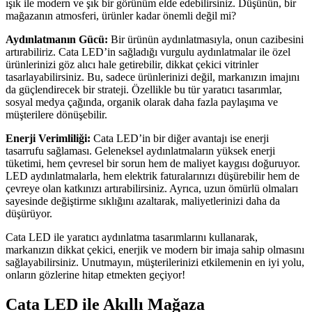
ışık ile modern ve şık bir görünüm elde edebilirsiniz. Düşünün, bir
mağazanın atmosferi, ürünler kadar önemli değil mi?
Aydınlatmanın Gücü:
Bir ürünün aydınlatmasıyla, onun cazibesini
artırabiliriz. Cata LED’in sağladığı vurgulu aydınlatmalar ile özel
ürünlerinizi göz alıcı hale getirebilir, dikkat çekici vitrinler
tasarlayabilirsiniz. Bu, sadece ürünlerinizi değil, markanızın imajını
da güçlendirecek bir strateji. Özellikle bu tür yaratıcı tasarımlar,
sosyal medya çağında, organik olarak daha fazla paylaşıma ve
müşterilere dönüşebilir.
Enerji Verimliliği:
Cata LED’in bir diğer avantajı ise enerji
tasarrufu sağlaması. Geleneksel aydınlatmaların yüksek enerji
tüketimi, hem çevresel bir sorun hem de maliyet kaygısı doğuruyor.
LED aydınlatmalarla, hem elektrik faturalarınızı düşürebilir hem de
çevreye olan katkınızı artırabilirsiniz. Ayrıca, uzun ömürlü olmaları
sayesinde değiştirme sıklığını azaltarak, maliyetlerinizi daha da
düşürüyor.
Cata LED ile yaratıcı aydınlatma tasarımlarını kullanarak,
markanızın dikkat çekici, enerjik ve modern bir imaja sahip olmasını
sağlayabilirsiniz. Unutmayın, müşterilerinizi etkilemenin en iyi yolu,
onların gözlerine hitap etmekten geçiyor!
Cata LED ile Akıllı Mağaza