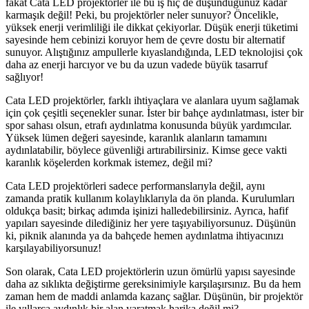
fakat Cata LED projektörler ile bu iş hiç de düşündüğünüz kadar
karmaşık değil! Peki, bu projektörler neler sunuyor? Öncelikle,
yüksek enerji verimliliği ile dikkat çekiyorlar. Düşük enerji tüketimi
sayesinde hem cebinizi koruyor hem de çevre dostu bir alternatif
sunuyor. Alıştığınız ampullerle kıyaslandığında, LED teknolojisi çok
daha az enerji harcıyor ve bu da uzun vadede büyük tasarruf
sağlıyor!
Cata LED projektörler, farklı ihtiyaçlara ve alanlara uyum sağlamak
için çok çeşitli seçenekler sunar. İster bir bahçe aydınlatması, ister bir
spor sahası olsun, etrafı aydınlatma konusunda büyük yardımcılar.
Yüksek lümen değeri sayesinde, karanlık alanların tamamını
aydınlatabilir, böylece güvenliği artırabilirsiniz. Kimse gece vakti
karanlık köşelerden korkmak istemez, değil mi?
Cata LED projektörleri sadece performanslarıyla değil, aynı
zamanda pratik kullanım kolaylıklarıyla da ön planda. Kurulumları
oldukça basit; birkaç adımda işinizi halledebilirsiniz. Ayrıca, hafif
yapıları sayesinde dilediğiniz her yere taşıyabiliyorsunuz. Düşünün
ki, piknik alanında ya da bahçede hemen aydınlatma ihtiyacınızı
karşılayabiliyorsunuz!
Son olarak, Cata LED projektörlerin uzun ömürlü yapısı sayesinde
daha az sıklıkta değiştirme gereksinimiyle karşılaşırsınız. Bu da hem
zaman hem de maddi anlamda kazanç sağlar. Düşünün, bir projektör
ile yıllarca aydınlık bir alan yaratmak harika değil mi?