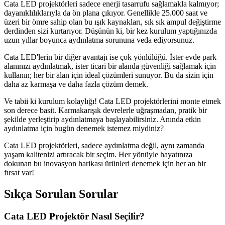
Cata LED projektörleri sadece enerji tasarrufu sağlamakla kalmıyor;
dayanıklılıklarıyla da ön plana çıkıyor. Genellikle 25.000 saat ve
üzeri bir ömre sahip olan bu ışık kaynakları, sık sık ampul değiştirme
derdinden sizi kurtarıyor. Düşünün ki, bir kez kurulum yaptığınızda
uzun yıllar boyunca aydınlatma sorununa veda ediyorsunuz.
Cata LED'lerin bir diğer avantajı ise çok yönlülüğü. İster evde park
alanınızı aydınlatmak, ister ticari bir alanda güvenliği sağlamak için
kullanın; her bir alan için ideal çözümleri sunuyor. Bu da sizin için
daha az karmaşa ve daha fazla çözüm demek.
Ve tabii ki kurulum kolaylığı! Cata LED projektörlerini monte etmek
son derece basit. Karmakarışık devrelerle uğraşmadan, pratik bir
şekilde yerleştirip aydınlatmaya başlayabilirsiniz. Anında etkin
aydınlatma için bugün denemek istemez miydiniz?
Cata LED projektörleri, sadece aydınlatma değil, aynı zamanda
yaşam kalitenizi artıracak bir seçim. Her yönüyle hayatınıza
dokunan bu inovasyon harikası ürünleri denemek için her an bir
fırsat var!
Sıkça Sorulan Sorular
Cata LED Projektör Nasıl Seçilir?