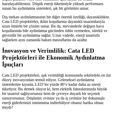
hazırlayabilirsiniz. Düşük enerji tüketimiyle yüksek performans
sunan bu aydınlatma sistemleri, şık bir görünüm sunar.
Dış mekan aydınlatmasının bir diğer önemli özelliği, dayanıklılıktır.
Cata LED projektörler, iklim koşullarına dayanıklı tasarımlarıyla
uzun ömürlü bir çözüm sunar. Bu da, mevsimlerle değişen hava
koşullarında bile aydınlatma gücünden ödün vermeden, sürekli ve
güvenilir bir aydınlatma sağlar. Uzun vadede, enerji tasarrufu
sağlarken aynı zamanda bakım masraflarını da azaltır.
İnovasyon ve Verimlilik: Cata LED
Projektörleri ile Ekonomik Aydınlatma
İpuçları
Cata LED projektörleri, ışık verimliliği konusunda sektördeki en üst
düzey inovasyonları temsil ediyor. Geleneksel aydınlatma
sistemlerine kıyasla, LED’ler yüzde 80’e kadar daha az enerji
tüketiyor. Bu demek oluyor ki, hem elektrik faturalarınızda büyük
bir tasarruf sağlıyorsunuz hem de çevreye duyarlı bir seçenek
sunuyorsunuz. Düşünün; evinize ya da iş yerinize bir dokunuşla
enerji giderlerinizi minimuma indirebiliyor olsanız harika olmaz
mıydı?