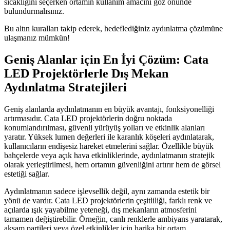
sıcaklığını seçerken ortamın kullanım amacını göz önünde
bulundurmalısınız.
Bu altın kuralları takip ederek, hedeflediğiniz aydınlatma çözümüne
ulaşmanız mümkün!
Geniş Alanlar için En İyi Çözüm: Cata
LED Projektörlerle Dış Mekan
Aydınlatma Stratejileri
Geniş alanlarda aydınlatmanın en büyük avantajı, fonksiyonelliği
artırmasıdır. Cata LED projektörlerin doğru noktada
konumlandırılması, güvenli yürüyüş yolları ve etkinlik alanları
yaratır. Yüksek lumen değerleri ile karanlık köşeleri aydınlatarak,
kullanıcıların endişesiz hareket etmelerini sağlar. Özellikle büyük
bahçelerde veya açık hava etkinliklerinde, aydınlatmanın stratejik
olarak yerleştirilmesi, hem ortamın güvenliğini artırır hem de görsel
estetiği sağlar.
Aydınlatmanın sadece işlevsellik değil, aynı zamanda estetik bir
yönü de vardır. Cata LED projektörlerin çeşitliliği, farklı renk ve
açılarda ışık yayabilme yeteneği, dış mekanların atmosferini
tamamen değiştirebilir. Örneğin, canlı renklerle ambiyans yaratarak,
akşam partileri veya özel etkinlikler için harika bir ortam