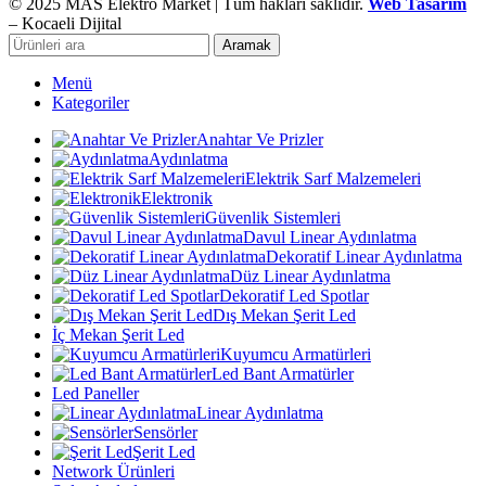
© 2025 MAS Elektro Market | Tüm hakları saklıdır.
Web Tasarım
– Kocaeli Dijital
Aramak
Menü
Kategoriler
Anahtar Ve Prizler
Aydınlatma
Elektrik Sarf Malzemeleri
Elektronik
Güvenlik Sistemleri
Davul Linear Aydınlatma
Dekoratif Linear Aydınlatma
Düz Linear Aydınlatma
Dekoratif Led Spotlar
Dış Mekan Şerit Led
İç Mekan Şerit Led
Kuyumcu Armatürleri
Led Bant Armatürler
Led Paneller
Linear Aydınlatma
Sensörler
Şerit Led
Network Ürünleri