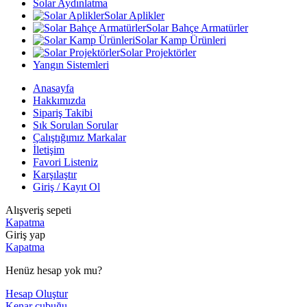
Solar Aydınlatma
Solar Aplikler
Solar Bahçe Armatürler
Solar Kamp Ürünleri
Solar Projektörler
Yangın Sistemleri
Anasayfa
Hakkımızda
Sipariş Takibi
Sık Sorulan Sorular
Çalıştığımız Markalar
İletişim
Favori Listeniz
Karşılaştır
Giriş / Kayıt Ol
Alışveriş sepeti
Kapatma
Giriş yap
Kapatma
Henüz hesap yok mu?
Hesap Oluştur
Kenar çubuğu