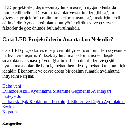
LED projektörler, dış mekan aydınlatması için uygun alanlarda
monte edilmelidir. Duvarlar, tavanlar veya direkler gibi sağlam
yüzeyler, projektörün optimum performansını sağlamak için tercih
edilmelidir. Ayrıca, aydınlatmanın yönlendirilmesi ve çevresel
faktörler de göz önünde bulundurulmalıdır.
Cata LED Projektörlerin Avantajları Nelerdir?
Cata LED projektörler, enerji verimliliği ve uzun ömürleri sayesinde
maliyetleri düşürür. Yüksek aydınlatma performansı ve düşük
sıcaklıkta çalışması, güvenliği artırır. Taşınabilirlikleri ve çeşitli
uygulama alanları ile hem iç mekan hem de dış mekan kullanımı için
idealdir. Ekonomik ve çevre dostu bir çözüm sunarak aydınlatma
ihtiyacını karşılar.
Daha yeni
Evinizde Akıllı Aydınlatma Sistemine Geçmenin Avantajları
Listeye dön
Daha eski
Işık Renklerinin Psikolojik Etkileri ve Doğru Aydınlatma
Seçimi
Kapatma
Kategoriler