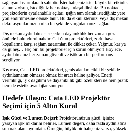
sağlayan tasarımlara b sahiptir. İster bahçeniz ister büyük bir etkinlik
alanınız olsun, istediğiniz her noktaya ulaşabilirsiniz. Bu noktada,
projektörlerin ayarlanabilir açıları, ışığın tam olarak istediğiniz yere
yönlendirilmesine olanak tanır. Bu da etkinliklerinizi veya dış mekan
dekorasyonlarınızı harika bir şekilde vurgulamanızı sağlar.
Dış mekan aydınlatması seçerken dayanıklılık her zaman göz
önünde bulundurulmalıdır. Cata’nın projektörleri, zorlu hava
koşullarına karşı sağlam tasarımları ile dikkat çeker. Yağmur, kar ya
da güneş… Hiç biri bu projektörler için sorun olmuyor! Böylece,
aydınlatmanız her zaman güvenli ve istikrarlı bir performans
sergiliyor.
Kısacası, Cata LED projektörleri, geniş alanları etkili bir şekilde
aydınlatmanın olmazsa olmaz bir aracı haline geliyor. Enerji
verimliliği, ışık dağıtımı ve dayanıklılık gibi özellikleri ile hem pratik
hem de estetik avantajlar sunuyor.
Hedefe Ulaşın: Cata LED Projektör
Seçimi için 5 Altın Kural
Işık Gücü ve Lumen Değeri
: Projektörünüzün gücü, işinize
yarayan ışık miktarını belirler. Lumen değeri, daha fazla aydınlatma
sunarak alanı aydınlatır. Örneğin, büyük bir bahçeniz varsa, yüksek