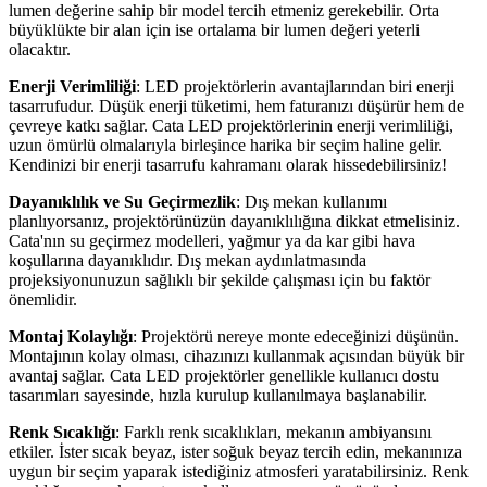
lumen değerine sahip bir model tercih etmeniz gerekebilir. Orta
büyüklükte bir alan için ise ortalama bir lumen değeri yeterli
olacaktır.
Enerji Verimliliği
: LED projektörlerin avantajlarından biri enerji
tasarrufudur. Düşük enerji tüketimi, hem faturanızı düşürür hem de
çevreye katkı sağlar. Cata LED projektörlerinin enerji verimliliği,
uzun ömürlü olmalarıyla birleşince harika bir seçim haline gelir.
Kendinizi bir enerji tasarrufu kahramanı olarak hissedebilirsiniz!
Dayanıklılık ve Su Geçirmezlik
: Dış mekan kullanımı
planlıyorsanız, projektörünüzün dayanıklılığına dikkat etmelisiniz.
Cata'nın su geçirmez modelleri, yağmur ya da kar gibi hava
koşullarına dayanıklıdır. Dış mekan aydınlatmasında
projeksiyonunuzun sağlıklı bir şekilde çalışması için bu faktör
önemlidir.
Montaj Kolaylığı
: Projektörü nereye monte edeceğinizi düşünün.
Montajının kolay olması, cihazınızı kullanmak açısından büyük bir
avantaj sağlar. Cata LED projektörler genellikle kullanıcı dostu
tasarımları sayesinde, hızla kurulup kullanılmaya başlanabilir.
Renk Sıcaklığı
: Farklı renk sıcaklıkları, mekanın ambiyansını
etkiler. İster sıcak beyaz, ister soğuk beyaz tercih edin, mekanınıza
uygun bir seçim yaparak istediğiniz atmosferi yaratabilirsiniz. Renk