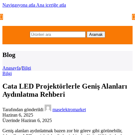
Navigasyona atla
Ana içeriğe atla
Aramak
Blog
Anasayfa
/
Bilgi
Bilgi
Cata LED Projektörlerle Geniş Alanları
Aydınlatma Rehberi
Tarafından gönderildi
maselektromarket
Haziran 6, 2025
Üzerinde Haziran 6, 2025
Geniş alanları aydınlatmak bazen zor bir görev gibi görünebilir,