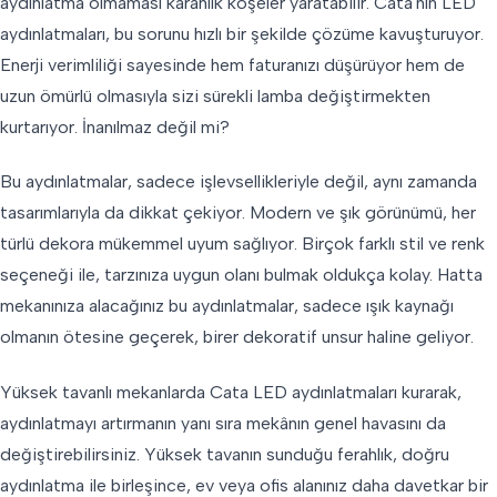
aydınlatma olmaması karanlık köşeler yaratabilir. Cata'nın LED
aydınlatmaları, bu sorunu hızlı bir şekilde çözüme kavuşturuyor.
Enerji verimliliği sayesinde hem faturanızı düşürüyor hem de
uzun ömürlü olmasıyla sizi sürekli lamba değiştirmekten
kurtarıyor. İnanılmaz değil mi?
Bu aydınlatmalar, sadece işlevsellikleriyle değil, aynı zamanda
tasarımlarıyla da dikkat çekiyor. Modern ve şık görünümü, her
türlü dekora mükemmel uyum sağlıyor. Birçok farklı stil ve renk
seçeneği ile, tarzınıza uygun olanı bulmak oldukça kolay. Hatta
mekanınıza alacağınız bu aydınlatmalar, sadece ışık kaynağı
olmanın ötesine geçerek, birer dekoratif unsur haline geliyor.
Yüksek tavanlı mekanlarda Cata LED aydınlatmaları kurarak,
aydınlatmayı artırmanın yanı sıra mekânın genel havasını da
değiştirebilirsiniz. Yüksek tavanın sunduğu ferahlık, doğru
aydınlatma ile birleşince, ev veya ofis alanınız daha davetkar bir