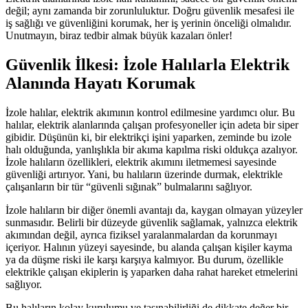
değil; aynı zamanda bir zorunluluktur. Doğru güvenlik mesafesi ile
iş sağlığı ve güvenliğini korumak, her iş yerinin önceliği olmalıdır.
Unutmayın, biraz tedbir almak büyük kazaları önler!
Güvenlik İlkesi: İzole Halılarla Elektrik
Alanında Hayatı Korumak
İzole halılar, elektrik akımının kontrol edilmesine yardımcı olur. Bu
halılar, elektrik alanlarında çalışan profesyoneller için adeta bir siper
gibidir. Düşünün ki, bir elektrikçi işini yaparken, zeminde bu izole
halı olduğunda, yanlışlıkla bir akıma kapılma riski oldukça azalıyor.
İzole halıların özellikleri, elektrik akımını iletmemesi sayesinde
güvenliği artırıyor. Yani, bu halıların üzerinde durmak, elektrikle
çalışanların bir tür “güvenli sığınak” bulmalarını sağlıyor.
İzole halıların bir diğer önemli avantajı da, kaygan olmayan yüzeyler
sunmasıdır. Belirli bir düzeyde güvenlik sağlamak, yalnızca elektrik
akımından değil, ayrıca fiziksel yaralanmalardan da korunmayı
içeriyor. Halının yüzeyi sayesinde, bu alanda çalışan kişiler kayma
ya da düşme riski ile karşı karşıya kalmıyor. Bu durum, özellikle
elektrikle çalışan ekiplerin iş yaparken daha rahat hareket etmelerini
sağlıyor.
Bu halıların kolay kurulumu ve taşınabilirliği de dikkate değer bir