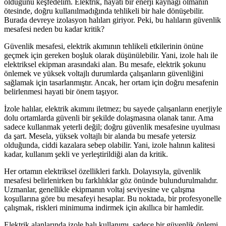
olduğunu keşfedelim. Elektrik, hayati bir enerji kaynağı olmanın
ötesinde, doğru kullanılmadığında tehlikeli bir hale dönüşebilir.
Burada devreye izolasyon halıları giriyor. Peki, bu halıların güvenlik
mesafesi neden bu kadar kritik?
Güvenlik mesafesi, elektrik akımının tehlikeli etkilerinin önüne
geçmek için gereken boşluk olarak düşünülebilir. Yani, izole halı ile
elektriksel ekipman arasındaki alan. Bu mesafe, elektrik şokunu
önlemek ve yüksek voltajlı durumlarda çalışanların güvenliğini
sağlamak için tasarlanmıştır. Ancak, her ortam için doğru mesafenin
belirlenmesi hayati bir önem taşıyor.
İzole halılar, elektrik akımını iletmez; bu sayede çalışanların enerjiyle
dolu ortamlarda güvenli bir şekilde dolaşmasına olanak tanır. Ama
sadece kullanmak yeterli değil; doğru güvenlik mesafesine uyulması
da şart. Mesela, yüksek voltajlı bir alanda bu mesafe yetersiz
olduğunda, ciddi kazalara sebep olabilir. Yani, izole halının kalitesi
kadar, kullanım şekli ve yerleştirildiği alan da kritik.
Her ortamın elektriksel özellikleri farklı. Dolayısıyla, güvenlik
mesafesi belirlenirken bu farklılıklar göz önünde bulundurulmalıdır.
Uzmanlar, genellikle ekipmanın voltaj seviyesine ve çalışma
koşullarına göre bu mesafeyi hesaplar. Bu noktada, bir profesyonelle
çalışmak, riskleri minimuma indirmek için akıllıca bir hamledir.
Elektrik alanlarında izole halı kullanımı, sadece bir güvenlik önlemi