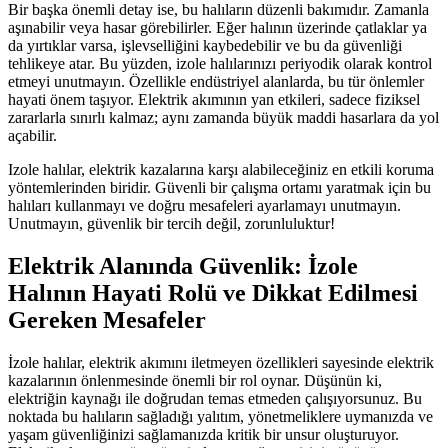
Bir başka önemli detay ise, bu halıların düzenli bakımıdır. Zamanla
aşınabilir veya hasar görebilirler. Eğer halının üzerinde çatlaklar ya
da yırtıklar varsa, işlevselliğini kaybedebilir ve bu da güvenliği
tehlikeye atar. Bu yüzden, izole halılarınızı periyodik olarak kontrol
etmeyi unutmayın. Özellikle endüstriyel alanlarda, bu tür önlemler
hayati önem taşıyor. Elektrik akımının yan etkileri, sadece fiziksel
zararlarla sınırlı kalmaz; aynı zamanda büyük maddi hasarlara da yol
açabilir.
Izole halılar, elektrik kazalarına karşı alabileceğiniz en etkili koruma
yöntemlerinden biridir. Güvenli bir çalışma ortamı yaratmak için bu
halıları kullanmayı ve doğru mesafeleri ayarlamayı unutmayın.
Unutmayın, güvenlik bir tercih değil, zorunluluktur!
Elektrik Alanında Güvenlik: İzole
Halının Hayati Rolü ve Dikkat Edilmesi
Gereken Mesafeler
İzole halılar, elektrik akımını iletmeyen özellikleri sayesinde elektrik
kazalarının önlenmesinde önemli bir rol oynar. Düşünün ki,
elektriğin kaynağı ile doğrudan temas etmeden çalışıyorsunuz. Bu
noktada bu halıların sağladığı yalıtım, yönetmeliklere uymanızda ve
yaşam güvenliğinizi sağlamanızda kritik bir unsur oluşturuyor.