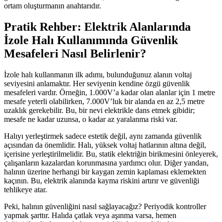
ortam oluşturmanın anahtarıdır.
Pratik Rehber: Elektrik Alanlarında
İzole Halı Kullanımında Güvenlik
Mesafeleri Nasıl Belirlenir?
İzole halı kullanmanın ilk adımı, bulunduğunuz alanın voltaj
seviyesini anlamaktır. Her seviyenin kendine özgü güvenlik
mesafeleri vardır. Örneğin, 1.000V’a kadar olan alanlar için 1 metre
mesafe yeterli olabilirken, 7.000V’luk bir alanda en az 2,5 metre
uzaklık gerekebilir. Bu, bir nevi elektrikle dans etmek gibidir;
mesafe ne kadar uzunsa, o kadar az yaralanma riski var.
Halıyı yerleştirmek sadece estetik değil, aynı zamanda güvenlik
açısından da önemlidir. Halı, yüksek voltaj hatlarının altına değil,
içerisine yerleştirilmelidir. Bu, statik elektriğin birikmesini önleyerek,
çalışanların kazalardan korunmasına yardımcı olur. Diğer yandan,
halının üzerine herhangi bir kaygan zemin kaplaması eklemekten
kaçının. Bu, elektrik alanında kayma riskini artırır ve güvenliği
tehlikeye atar.
Peki, halının güvenliğini nasıl sağlayacağız? Periyodik kontroller
yapmak şarttır. Halıda çatlak veya aşınma varsa, hemen