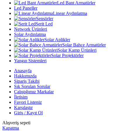
Led Bant Armatürler
Led Paneller
Linear Aydınlatma
Sensörler
Şerit Led
Network Ürünleri
Solar Aydınlatma
Solar Aplikler
Solar Bahçe Armatürler
Solar Kamp Ürünleri
Solar Projektörler
Yangın Sistemleri
Anasayfa
Hakkımızda
Sipariş Takibi
Sık Sorulan Sorular
Çalıştığımız Markalar
İletişim
Favori Listeniz
Karşılaştır
Giriş / Kayıt Ol
Alışveriş sepeti
Kapatma