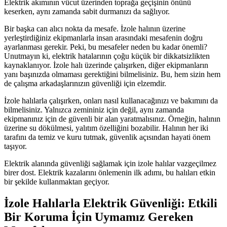
Elektrik akımının vücut üzerinden toprağa geçişinin önünü
keserken, aynı zamanda sabit durmanızı da sağlıyor.
Bir başka can alıcı nokta da mesafe. İzole halının üzerine
yerleştirdiğiniz ekipmanlarla insan arasındaki mesafenin doğru
ayarlanması gerekir. Peki, bu mesafeler neden bu kadar önemli?
Unutmayın ki, elektrik hatalarının çoğu küçük bir dikkatsizlikten
kaynaklanıyor. İzole halı üzerinde çalışırken, diğer ekipmanların
yanı başınızda olmaması gerektiğini bilmelisiniz. Bu, hem sizin hem
de çalışma arkadaşlarınızın güvenliği için elzemdir.
İzole halılarla çalışırken, onları nasıl kullanacağınızı ve bakımını da
bilmelisiniz. Yalnızca zemininiz için değil, aynı zamanda
ekipmanınız için de güvenli bir alan yaratmalısınız. Örneğin, halının
üzerine su dökülmesi, yalıtım özelliğini bozabilir. Halının her iki
tarafını da temiz ve kuru tutmak, güvenlik açısından hayati önem
taşıyor.
Elektrik alanında güvenliği sağlamak için izole halılar vazgeçilmez
birer dost. Elektrik kazalarını önlemenin ilk adımı, bu halıları etkin
bir şekilde kullanmaktan geçiyor.
İzole Halılarla Elektrik Güvenliği: Etkili
Bir Koruma İçin Uymamız Gereken