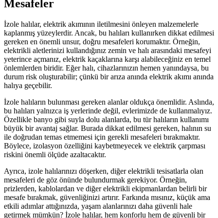
Mesafeler
İzole halılar, elektrik akımının iletilmesini önleyen malzemelerle
kaplanmış yüzeylerdir. Ancak, bu halıları kullanırken dikkat edilmesi
gereken en önemli unsur, doğru mesafeleri korumaktır. Örneğin,
elektrikli aletlerinizi kullandığınız zemin ve halı arasındaki mesafeyi
yeterince açmanız, elektrik kaçaklarına karşı alabileceğiniz en temel
önlemlerden biridir. Eğer halı, cihazlarınızın hemen yanındaysa, bu
durum risk oluşturabilir; çünkü bir arıza anında elektrik akımı anında
halıya geçebilir.
İzole halıların bulunması gereken alanlar oldukça önemlidir. Aslında,
bu halıları yalnızca iş yerlerinde değil, evlerimizde de kullanmalıyız.
Özellikle banyo gibi suyla dolu alanlarda, bu tür halıların kullanımı
büyük bir avantaj sağlar. Burada dikkat edilmesi gereken, halının su
ile doğrudan temas etmemesi için gerekli mesafeleri bırakmaktır.
Böylece, izolasyon özelliğini kaybetmeyecek ve elektrik çarpması
riskini önemli ölçüde azaltacaktır.
Ayrıca, izole halılarınızı döşerken, diğer elektrikli tesisatlarla olan
mesafeleri de göz önünde bulundurmak gerekiyor. Örneğin,
prizlerden, kablolardan ve diğer elektrikli ekipmanlardan belirli bir
mesafe bırakmak, güvenliğinizi artırır. Farkında mısınız, küçük ama
etkili adımlar attığınızda, yaşam alanlarınızı daha güvenli hale
getirmek mümkün? İzole halılar, hem konforlu hem de güvenli bir