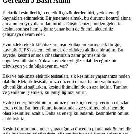
Gereken 5 Basit Adım
Elektrik kesintileri için en etkili çözümlerden biri, yedek enerji
kaynakları edinmektir. Bir jeneratör almak, bu durumu kontrol altına
almanın en iyi yollarından biridir. Düşünsenize, aniden gelen bir
kesinti sonrası hem ışığınız yanar hem de önemli aletleriniz
çalışmaya devam eder.
Evinizdeki elektrikli cihazları, aşırı voltajdan koruyacak bir güç
kaynağı (UPS) sistemi edinmek de oldukça akıllıca bir adım. Bu
sayede, kesinti anında cihazlarınızın zarar görmesini de
engelleyebilirsiniz. Yoksa kaybetmeyi göze alabileceğiniz bir
televizyon ya da bilgisayar mı var?
Eski ve bakımsız elektrik tesisatları, sık kesintiler yaşamanıza neden
olabilir. Elektrik tesisatlarınıza düzenli olarak bakım yaptırmak,
güvenliğinizi sağlarken, kesinti ihtimalini de en aza indirir. Tamirat
ve yenileme işlemleri, kullanışlılığınızı artırır.
Evdeki enerji tüketimini minimize etmek için enerji verimli cihazlar
tercih edin. Bu, hem fatura konusunda size yardımcı olur hem de
olası kesintileri azaltır. Daha az enerji kullanarak, kesintilerin önünü
alabilirsiniz.
Kesinti durumunda neler yapacağınızı önceden planlamak önemlidir.