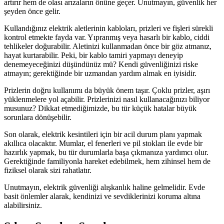
artırır hem de olası arızaların önüne geçer. Unutmayın, güvenlik her
şeyden önce gelir.
Kullandığınız elektrik aletlerinin kabloları, prizleri ve fişleri sürekli
kontrol etmekte fayda var. Yıpranmış veya hasarlı bir kablo, ciddi
tehlikeler doğurabilir. Aletinizi kullanmadan önce bir göz atmanız,
hayat kurtarabilir. Peki, bir kablo tamiri yapmayı deneyip
denemeyeceğinizi düşündünüz mü? Kendi güvenliğinizi riske
atmayın; gerektiğinde bir uzmandan yardım almak en iyisidir.
Prizlerin doğru kullanımı da büyük önem taşır. Çoklu prizler, aşırı
yüklenmelere yol açabilir. Prizlerinizi nasıl kullanacağınızı biliyor
musunuz? Dikkat etmediğimizde, bu tür küçük hatalar büyük
sorunlara dönüşebilir.
Son olarak, elektrik kesintileri için bir acil durum planı yapmak
akıllıca olacaktır. Mumlar, el fenerleri ve pil stokları ile evde bir
hazırlık yapmak, bu tür durumlarla başa çıkmanıza yardımcı olur.
Gerektiğinde familiyonla hareket edebilmek, hem zihinsel hem de
fiziksel olarak sizi rahatlatır.
Unutmayın, elektrik güvenliği alışkanlık haline gelmelidir. Evde
basit önlemler alarak, kendinizi ve sevdiklerinizi koruma altına
alabilirsiniz.