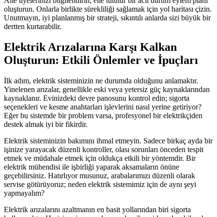
Aile üyelerinizi bilgilendirin, elle tutulur bir acil durum eylem planı
oluşturun. Onlarla birlikte sürekliliği sağlamak için yol haritası çizin.
Unutmayın, iyi planlanmış bir strateji, sıkıntılı anlarda sizi büyük bir
dertten kurtarabilir.
Elektrik Arızalarına Karşı Kalkan
Oluşturun: Etkili Önlemler ve İpuçları
İlk adım, elektrik sisteminizin ne durumda olduğunu anlamaktır.
Yinelenen arızalar, genellikle eski veya yetersiz güç kaynaklarından
kaynaklanır. Evinizdeki devre panosunu kontrol edin; sigorta
seçenekleri ve kesme anahtarları işlevlerini nasıl yerine getiriyor?
Eğer bu sistemde bir problem varsa, profesyonel bir elektrikçiden
destek almak iyi bir fikirdir.
Elektrik sisteminizin bakımını ihmal etmeyin. Sadece birkaç ayda bir
işinize yarayacak düzenli kontroller, olası sorunları önceden tespit
etmek ve müdahale etmek için oldukça etkili bir yöntemdir. Bir
elektrik mühendisi ile işbirliği yaparak aksamaların önüne
geçebilirsiniz. Hatırlıyor musunuz, arabalarımızı düzenli olarak
servise götürüyoruz; neden elektrik sistemimiz için de aynı şeyi
yapmayalım?
Elektrik arızalarını azaltmanın en basit yollarından biri sigorta