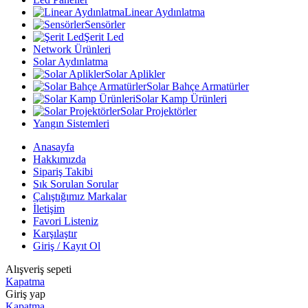
Linear Aydınlatma
Sensörler
Şerit Led
Network Ürünleri
Solar Aydınlatma
Solar Aplikler
Solar Bahçe Armatürler
Solar Kamp Ürünleri
Solar Projektörler
Yangın Sistemleri
Anasayfa
Hakkımızda
Sipariş Takibi
Sık Sorulan Sorular
Çalıştığımız Markalar
İletişim
Favori Listeniz
Karşılaştır
Giriş / Kayıt Ol
Alışveriş sepeti
Kapatma
Giriş yap
Kapatma