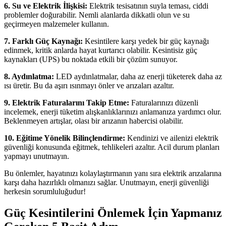
6. Su ve Elektrik İlişkisi:
Elektrik tesisatının suyla teması, ciddi
problemler doğurabilir. Nemli alanlarda dikkatli olun ve su
geçirmeyen malzemeler kullanın.
7. Farklı Güç Kaynağı:
Kesintilere karşı yedek bir güç kaynağı
edinmek, kritik anlarda hayat kurtarıcı olabilir. Kesintisiz güç
kaynakları (UPS) bu noktada etkili bir çözüm sunuyor.
8. Aydınlatma:
LED aydınlatmalar, daha az enerji tüketerek daha az
ısı üretir. Bu da aşırı ısınmayı önler ve arızaları azaltır.
9. Elektrik Faturalarını Takip Etme:
Faturalarınızı düzenli
incelemek, enerji tüketim alışkanlıklarınızı anlamanıza yardımcı olur.
Beklenmeyen artışlar, olası bir arızanın habercisi olabilir.
10. Eğitime Yönelik Bilinçlendirme:
Kendinizi ve ailenizi elektrik
güvenliği konusunda eğitmek, tehlikeleri azaltır. Acil durum planları
yapmayı unutmayın.
Bu önlemler, hayatınızı kolaylaştırmanın yanı sıra elektrik arızalarına
karşı daha hazırlıklı olmanızı sağlar. Unutmayın, enerji güvenliği
herkesin sorumluluğudur!
Güç Kesintilerini Önlemek İçin Yapmanız