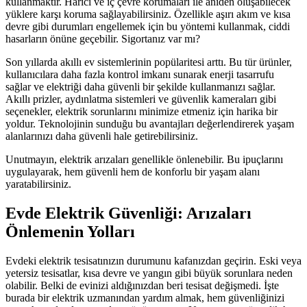
kullanmaktır. Harici ve iç çevre korumaları ile aniden oluşabilecek
yüklere karşı koruma sağlayabilirsiniz. Özellikle aşırı akım ve kısa
devre gibi durumları engellemek için bu yöntemi kullanmak, ciddi
hasarların önüne geçebilir. Sigortanız var mı?
Son yıllarda akıllı ev sistemlerinin popülaritesi arttı. Bu tür ürünler,
kullanıcılara daha fazla kontrol imkanı sunarak enerji tasarrufu
sağlar ve elektriği daha güvenli bir şekilde kullanmanızı sağlar.
Akıllı prizler, aydınlatma sistemleri ve güvenlik kameraları gibi
seçenekler, elektrik sorunlarını minimize etmeniz için harika bir
yoldur. Teknolojinin sunduğu bu avantajları değerlendirerek yaşam
alanlarınızı daha güvenli hale getirebilirsiniz.
Unutmayın, elektrik arızaları genellikle önlenebilir. Bu ipuçlarını
uygulayarak, hem güvenli hem de konforlu bir yaşam alanı
yaratabilirsiniz.
Evde Elektrik Güvenliği: Arızaları
Önlemenin Yolları
Evdeki elektrik tesisatınızın durumunu kafanızdan geçirin. Eski veya
yetersiz tesisatlar, kısa devre ve yangın gibi büyük sorunlara neden
olabilir. Belki de evinizi aldığınızdan beri tesisat değişmedi. İşte
burada bir elektrik uzmanından yardım almak, hem güvenliğinizi