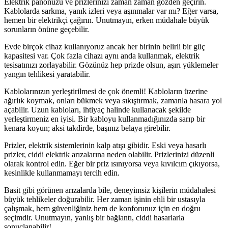
Elektrik panonuzu ve prizlerinizi zaman zaman gözden geçirin.
Kablolarda sarkma, yanık izleri veya aşınmalar var mı? Eğer varsa,
hemen bir elektrikçi çağırın. Unutmayın, erken müdahale büyük
sorunların önüne geçebilir.
Evde birçok cihaz kullanıyoruz ancak her birinin belirli bir güç
kapasitesi var. Çok fazla cihazı aynı anda kullanmak, elektrik
tesisatınızı zorlayabilir. Gözünüz hep prizde olsun, aşırı yüklemeler
yangın tehlikesi yaratabilir.
Kablolarınızın yerleştirilmesi de çok önemli! Kabloların üzerine
ağırlık koymak, onları bükmek veya sıkıştırmak, zamanla hasara yol
açabilir. Uzun kabloları, ihtiyaç halinde kullanacak şekilde
yerleştirmeniz en iyisi. Bir kabloyu kullanmadığınızda sarıp bir
kenara koyun; aksi takdirde, başınız belaya girebilir.
Prizler, elektrik sistemlerinin kalp atışı gibidir. Eski veya hasarlı
prizler, ciddi elektrik arızalarına neden olabilir. Prizlerinizi düzenli
olarak kontrol edin. Eğer bir priz ısınıyorsa veya kıvılcım çıkıyorsa,
kesinlikle kullanmamayı tercih edin.
Basit gibi görünen arızalarda bile, deneyimsiz kişilerin müdahalesi
büyük tehlikeler doğurabilir. Her zaman işinin ehli bir ustasıyla
çalışmak, hem güvenliğiniz hem de konforunuz için en doğru
seçimdir. Unutmayın, yanlış bir bağlantı, ciddi hasarlarla
sonuçlanabilir!