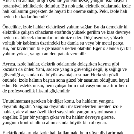
Ancak bu alanlar, doğru şekilde yönetilmezse, yangın riski taşıyan
potansiyel tehlikelerle doludur. Bu noktada, elektrik odalarında izole
halı kullanımı gerçekten de hayati bir öneme sahip. Peki, izole halı
neden bu kadar önemli?
Öncelikle, izole halılar elektriksel yalıtım sağlar. Bu da demektir ki,
elektrikle çalışan cihazların etrafında yüksek gerilim ve kısa devreye
neden olabilecek durumları minimize eder. Düşünsenize, yüksek
voltajlı bir kablenin üzerindeki bir damla su veya bir metal parça.
Bu, bir kıvılcımın bile çıkmasına neden olabilir. Eğer o alanda iyi bir
yalıtım yoksa, yangın aniden patlak verebilir.
Ayrıca, izole halılar, elektrik odalarında dolaşırken kayma gibi
kazaları da önler. Yani, sadece yangın güvenliği değil, iş sağlığı ve
güvenliği açısından da büyük avantajlar sunar. Herkesin gözü
önünde, izole halının baştan sona güzel bir tasarımı olduğunu hayal
edin. Bu estetik unsur, hem çalışanların motivasyonunu artırır hem
de profesyonellik hissini güçlendirir.
Unutulmaması gereken bir diğer konu, bu halıların yangına
dayanıklılığıdır. Yangına dayanıklı malzemelerden üretilen izole
halılar, alev almaz özellikleri sayesinde yangının yayılmasını
engeller. Eğer bir yangın çıkar ve bu halılar devreye girerse,
yangının kontrol altına alınmasında büyük bir rol oynar.
Elektrik odalarında izole halı kullanmak, hem güvenliyi artırmak