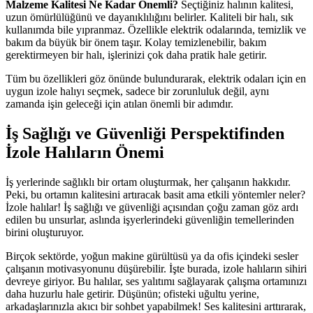
Malzeme Kalitesi Ne Kadar Önemli?
Seçtiğiniz halının kalitesi,
uzun ömürlülüğünü ve dayanıklılığını belirler. Kaliteli bir halı, sık
kullanımda bile yıpranmaz. Özellikle elektrik odalarında, temizlik ve
bakım da büyük bir önem taşır. Kolay temizlenebilir, bakım
gerektirmeyen bir halı, işlerinizi çok daha pratik hale getirir.
Tüm bu özellikleri göz önünde bulundurarak, elektrik odaları için en
uygun izole halıyı seçmek, sadece bir zorunluluk değil, aynı
zamanda işin geleceği için atılan önemli bir adımdır.
İş Sağlığı ve Güvenliği Perspektifinden
İzole Halıların Önemi
İş yerlerinde sağlıklı bir ortam oluşturmak, her çalışanın hakkıdır.
Peki, bu ortamın kalitesini artıracak basit ama etkili yöntemler neler?
İzole halılar! İş sağlığı ve güvenliği açısından çoğu zaman göz ardı
edilen bu unsurlar, aslında işyerlerindeki güvenliğin temellerinden
birini oluşturuyor.
Birçok sektörde, yoğun makine gürültüsü ya da ofis içindeki sesler
çalışanın motivasyonunu düşürebilir. İşte burada, izole halıların sihiri
devreye giriyor. Bu halılar, ses yalıtımı sağlayarak çalışma ortamınızı
daha huzurlu hale getirir. Düşünün; ofisteki uğultu yerine,
arkadaşlarınızla akıcı bir sohbet yapabilmek! Ses kalitesini arttırarak,