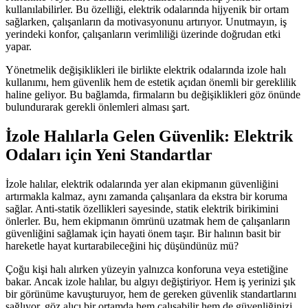
kullanılabilirler. Bu özelliği, elektrik odalarında hijyenik bir ortam
sağlarken, çalışanların da motivasyonunu artırıyor. Unutmayın, iş
yerindeki konfor, çalışanların verimliliği üzerinde doğrudan etki
yapar.
Yönetmelik değişiklikleri ile birlikte elektrik odalarında izole halı
kullanımı, hem güvenlik hem de estetik açıdan önemli bir gereklilik
haline geliyor. Bu bağlamda, firmaların bu değişiklikleri göz önünde
bulundurarak gerekli önlemleri alması şart.
İzole Halılarla Gelen Güvenlik: Elektrik
Odaları için Yeni Standartlar
İzole halılar, elektrik odalarında yer alan ekipmanın güvenliğini
artırmakla kalmaz, aynı zamanda çalışanlara da ekstra bir koruma
sağlar. Anti-statik özellikleri sayesinde, statik elektrik birikimini
önlerler. Bu, hem ekipmanın ömrünü uzatmak hem de çalışanların
güvenliğini sağlamak için hayati önem taşır. Bir halının basit bir
hareketle hayat kurtarabileceğini hiç düşündünüz mü?
Çoğu kişi halı alırken yüzeyin yalnızca konforuna veya estetiğine
bakar. Ancak izole halılar, bu algıyı değiştiriyor. Hem iş yerinizi şık
bir görünüme kavuşturuyor, hem de gereken güvenlik standartlarını
sağlıyor. göz alıcı bir ortamda hem çalışabilir hem de güvenliğinizi