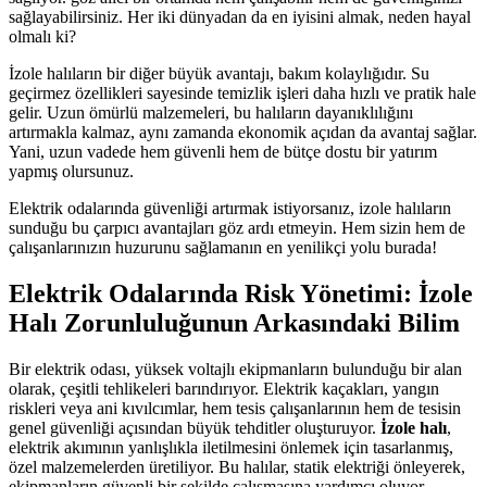
sağlayabilirsiniz. Her iki dünyadan da en iyisini almak, neden hayal
olmalı ki?
İzole halıların bir diğer büyük avantajı, bakım kolaylığıdır. Su
geçirmez özellikleri sayesinde temizlik işleri daha hızlı ve pratik hale
gelir. Uzun ömürlü malzemeleri, bu halıların dayanıklılığını
artırmakla kalmaz, aynı zamanda ekonomik açıdan da avantaj sağlar.
Yani, uzun vadede hem güvenli hem de bütçe dostu bir yatırım
yapmış olursunuz.
Elektrik odalarında güvenliği artırmak istiyorsanız, izole halıların
sunduğu bu çarpıcı avantajları göz ardı etmeyin. Hem sizin hem de
çalışanlarınızın huzurunu sağlamanın en yenilikçi yolu burada!
Elektrik Odalarında Risk Yönetimi: İzole
Halı Zorunluluğunun Arkasındaki Bilim
Bir elektrik odası, yüksek voltajlı ekipmanların bulunduğu bir alan
olarak, çeşitli tehlikeleri barındırıyor. Elektrik kaçakları, yangın
riskleri veya ani kıvılcımlar, hem tesis çalışanlarının hem de tesisin
genel güvenliği açısından büyük tehditler oluşturuyor.
İzole halı
,
elektrik akımının yanlışlıkla iletilmesini önlemek için tasarlanmış,
özel malzemelerden üretiliyor. Bu halılar, statik elektriği önleyerek,
ekipmanların güvenli bir şekilde çalışmasına yardımcı oluyor.