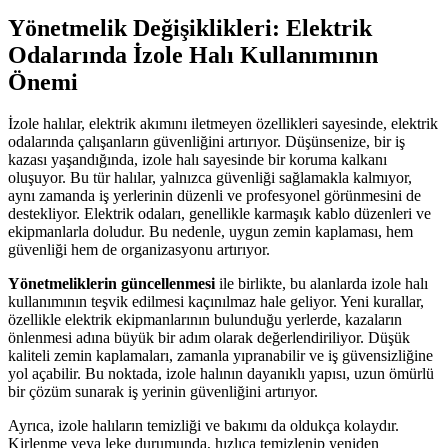
Yönetmelik Değişiklikleri: Elektrik
Odalarında İzole Halı Kullanımının
Önemi
İzole halılar, elektrik akımını iletmeyen özellikleri sayesinde, elektrik
odalarında çalışanların güvenliğini artırıyor. Düşünsenize, bir iş
kazası yaşandığında, izole halı sayesinde bir koruma kalkanı
oluşuyor. Bu tür halılar, yalnızca güvenliği sağlamakla kalmıyor,
aynı zamanda iş yerlerinin düzenli ve profesyonel görünmesini de
destekliyor. Elektrik odaları, genellikle karmaşık kablo düzenleri ve
ekipmanlarla doludur. Bu nedenle, uygun zemin kaplaması, hem
güvenliği hem de organizasyonu artırıyor.
Yönetmeliklerin güncellenmesi
ile birlikte, bu alanlarda izole halı
kullanımının teşvik edilmesi kaçınılmaz hale geliyor. Yeni kurallar,
özellikle elektrik ekipmanlarının bulunduğu yerlerde, kazaların
önlenmesi adına büyük bir adım olarak değerlendiriliyor. Düşük
kaliteli zemin kaplamaları, zamanla yıpranabilir ve iş güvensizliğine
yol açabilir. Bu noktada, izole halının dayanıklı yapısı, uzun ömürlü
bir çözüm sunarak iş yerinin güvenliğini artırıyor.
Ayrıca, izole halıların temizliği ve bakımı da oldukça kolaydır.
Kirlenme veya leke durumunda, hızlıca temizlenip yeniden