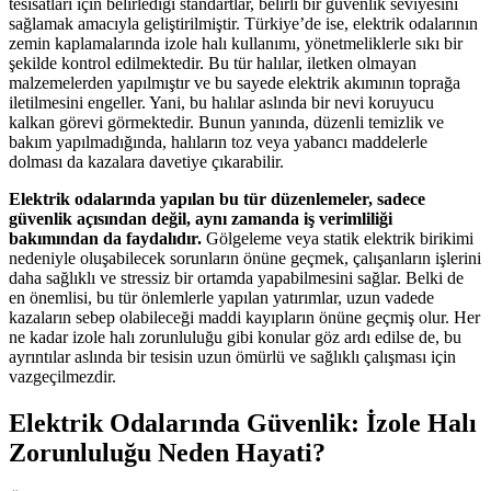
tesisatları için belirlediği standartlar, belirli bir güvenlik seviyesini
sağlamak amacıyla geliştirilmiştir. Türkiye’de ise, elektrik odalarının
zemin kaplamalarında izole halı kullanımı, yönetmeliklerle sıkı bir
şekilde kontrol edilmektedir. Bu tür halılar, iletken olmayan
malzemelerden yapılmıştır ve bu sayede elektrik akımının toprağa
iletilmesini engeller. Yani, bu halılar aslında bir nevi koruyucu
kalkan görevi görmektedir. Bunun yanında, düzenli temizlik ve
bakım yapılmadığında, halıların toz veya yabancı maddelerle
dolması da kazalara davetiye çıkarabilir.
Elektrik odalarında yapılan bu tür düzenlemeler, sadece
güvenlik açısından değil, aynı zamanda iş verimliliği
bakımından da faydalıdır.
Gölgeleme veya statik elektrik birikimi
nedeniyle oluşabilecek sorunların önüne geçmek, çalışanların işlerini
daha sağlıklı ve stressiz bir ortamda yapabilmesini sağlar. Belki de
en önemlisi, bu tür önlemlerle yapılan yatırımlar, uzun vadede
kazaların sebep olabileceği maddi kayıpların önüne geçmiş olur. Her
ne kadar izole halı zorunluluğu gibi konular göz ardı edilse de, bu
ayrıntılar aslında bir tesisin uzun ömürlü ve sağlıklı çalışması için
vazgeçilmezdir.
Elektrik Odalarında Güvenlik: İzole Halı
Zorunluluğu Neden Hayati?