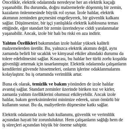
Öncelikle, elektrik odalarında neredeyse her an elektrik kaçağı
yaşanabilir. Bu durumda, doğru malzemelerle döşenmiş bir zemin,
kazaların önlenmesinde büyük rol oynar. İzole halılar, elektrik
akımının zeminden geçmesini engelleyerek, bir güvenlik kalkanı
sağlar. Düşünsenize, bir işçi yanlışlıkla elektrik kablosuna temas
ettiğinde, eğer standart bir zemin üzerindeyse ciddi yaralanmalar
yaşanabilir. Ancak, izole bir halı bu riski en aza indirir.
Yalıtım Özellikleri
bakımından izole halılar yüksek kaliteli
malzemelerden üretilir. Bu, yalnızca elektrik akımını değil, aynı
zamanda belirli bir sıcaklık ve kimyasal etkiler altındaki durumu da
tolere edebilmesini sağlar. Kısacası, bu halılar her türlü zorlu koşulda
güvenliği artırmak için tasarlanmıştır. Elektrik odalarında çalışanların
kendilerini güvende hissetmeleri, onların işlerine odaklanmalarını
kolaylaştırır. bu iş ortamında verimlilik artar.
Buna ek olarak,
temizlik ve bakım
yönünden de izole halılar
avantaj sağlar. Standart zeminler üzerinde biriken toz ve kirler,
zamanla yalıtım özelliklerini olumsuz etkileyebilir. Ancak izole
halılar, bakım gereksinimlerini minimize ederek, uzun ömürlü bir
kullanım sunar. Bu da, maliyetlerin düşmesine katkı sağlar.
Elektrik odalarında izole halı kullanımı, güvenlik ve verimlilik
açısından hayati bir zorunluluktur. Hem çalışanların sağlığı hem de
iş süreçleri açısından büyük bir öneme sahiptir.