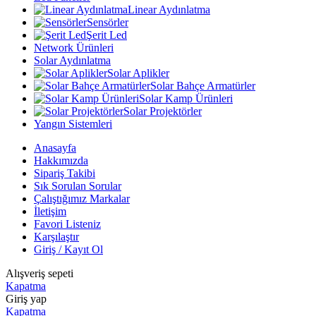
Linear Aydınlatma
Sensörler
Şerit Led
Network Ürünleri
Solar Aydınlatma
Solar Aplikler
Solar Bahçe Armatürler
Solar Kamp Ürünleri
Solar Projektörler
Yangın Sistemleri
Anasayfa
Hakkımızda
Sipariş Takibi
Sık Sorulan Sorular
Çalıştığımız Markalar
İletişim
Favori Listeniz
Karşılaştır
Giriş / Kayıt Ol
Alışveriş sepeti
Kapatma
Giriş yap
Kapatma