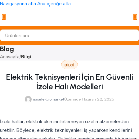
Navigasyona atla
Ana içeriğe atla
Blog
Anasayfa
/
Bilgi
BILGI
Elektrik Teknisyenleri İçin En Güvenli
İzole Halı Modelleri
maselektromarket
Üzerinde Haziran 22, 2026
İzole halılar, elektrik akımını iletemeyen özel malzemelerden
üretilir. Böylece, elektrik teknisyenleri iş yaparken kendilerini
koruma altına almış olurlar. Bu halılar zeminle arasında bir bariyer