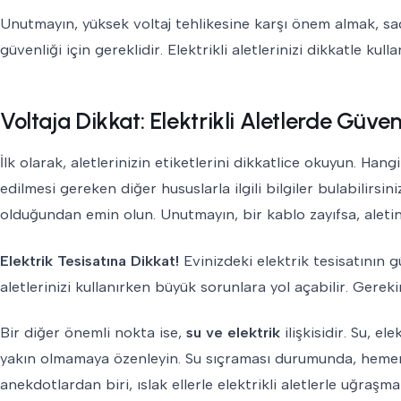
Unutmayın, yüksek voltaj tehlikesine karşı önem almak, sad
güvenliği için gereklidir. Elektrikli aletlerinizi dikkatle kul
Voltaja Dikkat: Elektrikli Aletlerde Güven
İlk olarak, aletlerinizin etiketlerini dikkatlice okuyun. Hangi
edilmesi gereken diğer hususlarla ilgili bilgiler bulabilirsin
olduğundan emin olun. Unutmayın, bir kablo zayıfsa, aletin vo
Elektrik Tesisatına Dikkat!
Evinizdeki elektrik tesisatının g
aletlerinizi kullanırken büyük sorunlara yol açabilir. Gereki
Bir diğer önemli nokta ise,
su ve elektrik
ilişkisidir. Su, e
yakın olmamaya özenleyin. Su sıçraması durumunda, hemen 
anekdotlardan biri, ıslak ellerle elektrikli aletlerle uğraşm