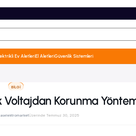
ektrikli Ev Aletleri
El Aletleri
Güvenlik Sistemleri
BILGI
sek Voltajdan Korunma Yöntem
aselektromarket
Üzerinde Temmuz 30, 2025