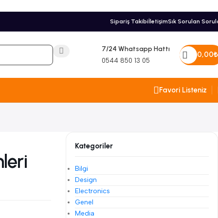
Sipariş Takibi
İletişim
Sık Sorulan Sorul
7/24 Whatsapp Hattı
0,00
₺
0544 850 13 05
Favori Listeniz
Kategoriler
leri
Bilgi
Design
Electronics
Genel
Media