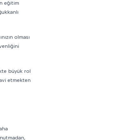
en eğitim
ğukkanlı
ınızın olması
venliğini
kte büyük rol
davi etmekten
daha
 unutmadan,