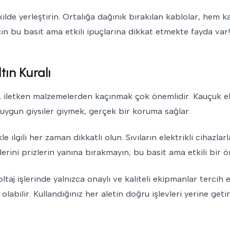
kilde yerleştirin. Ortalığa dağınık bırakılan kablolar, hem 
çin bu basit ama etkili ipuçlarına dikkat etmekte fayda var!
ın Kuralı
en, iletken malzemelerden kaçınmak çok önemlidir. Kauçuk e
ne uygun giysiler giymek, gerçek bir koruma sağlar.
 ilgili her zaman dikkatli olun. Sıvıların elektrikli cihazlar
lerini prizlerin yanına bırakmayın; bu basit ama etkili bir ö
taj işlerinde yalnızca onaylı ve kaliteli ekipmanlar tercih e
labilir. Kullandığınız her aletin doğru işlevleri yerine get