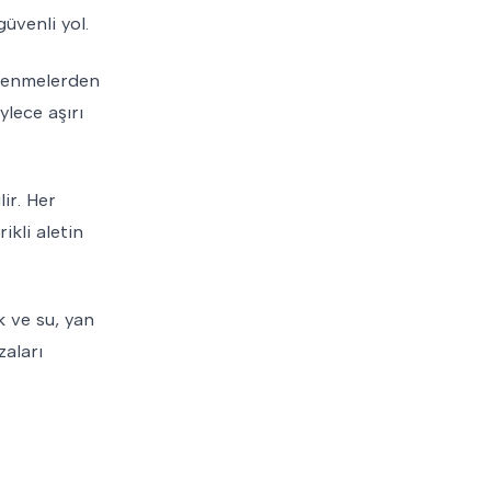
üvenli yol.
üklenmelerden
ylece aşırı
ir. Her
ikli aletin
k ve su, yan
zaları