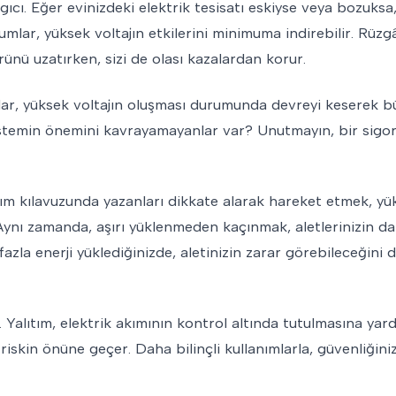
ıcı. Eğer evinizdeki elektrik tesisatı eskiyse veya bozuks
ar, yüksek voltajın etkilerini minimuma indirebilir. Rüzgâr
mrünü uzatırken, sizi de olası kazalardan korur.
ar, yüksek voltajın oluşması durumunda devreyi keserek b
istemin önemini kavrayamayanlar var? Unutmayın, bir sigor
nım kılavuzunda yazanları dikkate alarak hareket etmek, yü
 Aynı zamanda, aşırı yüklenmeden kaçınmak, aletlerinizin d
fazla enerji yüklediğinizde, aletinizin zarar görebileceğin
. Yalıtım, elektrik akımının kontrol altında tutulmasına yard
r riskin önüne geçer. Daha bilinçli kullanımlarla, güvenliğini