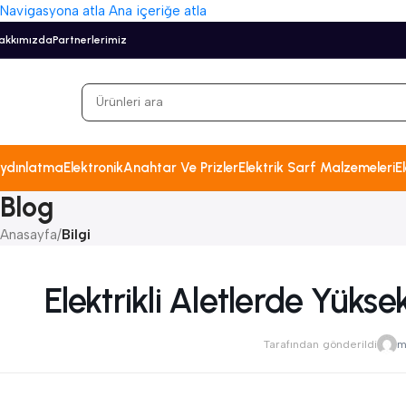
Navigasyona atla
Ana içeriğe atla
akkımızda
Partnerlerimiz
ydınlatma
Elektronik
Anahtar Ve Prizler
Elektrik Sarf Malzemeleri
El
Blog
Anasayfa
/
Bilgi
Elektrikli Aletlerde Yük
Tarafından gönderildi
m