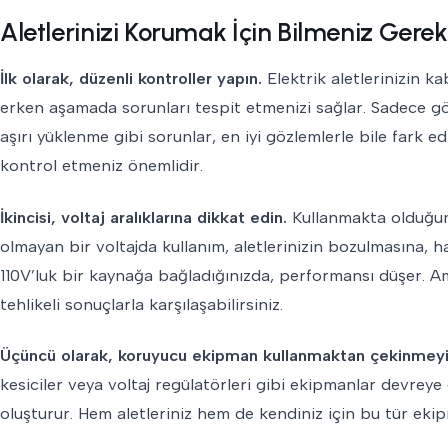
Aletlerinizi Korumak İçin Bilmeniz Gereke
İlk olarak, düzenli kontroller yapın.
Elektrik aletlerinizin ka
erken aşamada sorunları tespit etmenizi sağlar. Sadece gö
aşırı yüklenme gibi sorunlar, en iyi gözlemlerle bile fark e
kontrol etmeniz önemlidir.
İkincisi, voltaj aralıklarına dikkat edin.
Kullanmakta olduğunuz
olmayan bir voltajda kullanım, aletlerinizin bozulmasına, ha
110V’luk bir kaynağa bağladığınızda, performansı düşer. Am
tehlikeli sonuçlarla karşılaşabilirsiniz.
Üçüncü olarak, koruyucu ekipman kullanmaktan çekinmeyi
kesiciler veya voltaj regülatörleri gibi ekipmanlar devreye 
oluşturur. Hem aletleriniz hem de kendiniz için bu tür eki