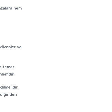
kazalara hem
ldivenler ve
la temas
nlemdir.
dilmelidir.
irdiğinden