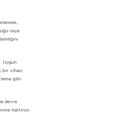
lemlemek,
lüğü veya
lamlığını
r. Uygun
 bir cihazı
tlama gibi
ada devre
unma hattınızı