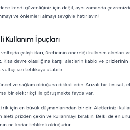
ece kendi güvenliğiniz için değil, aynı zamanda çevrenizde
lanmayı ve önlemleri almayı sevgiyle hatırlayın!
li Kullanım İpuçları
 voltajda çalıştıkları, üreticinin önerdiği kullanım alanları v
iz. Kısa devre olasılığına karşı, aletlerin kablo ve prizlerini
ltajı sizi tehlikeye atabilir.
üncel ve sağlam olduğuna dikkat edin. Arızalı bir tesisat, el
rse bir elektrikçi ile görüşmekte fayda var.
lektrik için en büyük düşmanlarından biridir. Aletlerinizi kull
aleti prizden çekin ve kullanmayı bırakın. Belki de en un
anın ne kadar tehlikeli olduğudur.