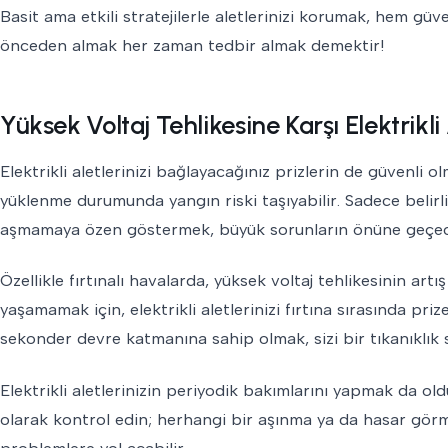
Basit ama etkili stratejilerle aletlerinizi korumak, hem güv
önceden almak her zaman tedbir almak demektir!
Yüksek Voltaj Tehlikesine Karşı Elektrikli 
Elektrikli aletlerinizi bağlayacağınız prizlerin de güvenli ol
yüklenme durumunda yangın riski taşıyabilir. Sadece belirli
aşmamaya özen göstermek, büyük sorunların önüne geçec
Özellikle fırtınalı havalarda, yüksek voltaj tehlikesinin art
yaşamamak için, elektrikli aletlerinizi fırtına sırasında priz
sekonder devre katmanına sahip olmak, sizi bir tıkanıklık s
Elektrikli aletlerinizin periyodik bakımlarını yapmak da old
olarak kontrol edin; herhangi bir aşınma ya da hasar gör
problemlere yol açabilir.