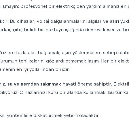
lışmayın; profesyonel bir elektrikçiden yardım almanız en g
tır. Bu cihazlar, voltaj dalgalanmalarını algılar ve aşırı y
 sarkaç gibi, belirli bir noktayı aştığında devreyi keser ve bö
izlere fazla alet bağlamak, aşırı yüklenmelere sebep olabil
urumun tehlikelerini göz ardı etmemek lazım. Her bir elektr
menin en iyi yollarından biridir.
nız,
su ve nemden sakınmak
hayati öneme sahiptir. Elektri
biliyoruz. Cihazlarınızı kuru bir alanda kullanmak, bu tür ka
li yöntemlere dikkat etmek yeterli olacaktır.