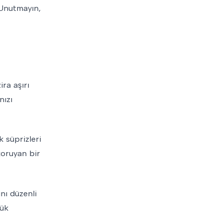
. Unutmayın,
ira aşırı
nızı
k süprizleri
 koruyan bir
nı düzenli
yük