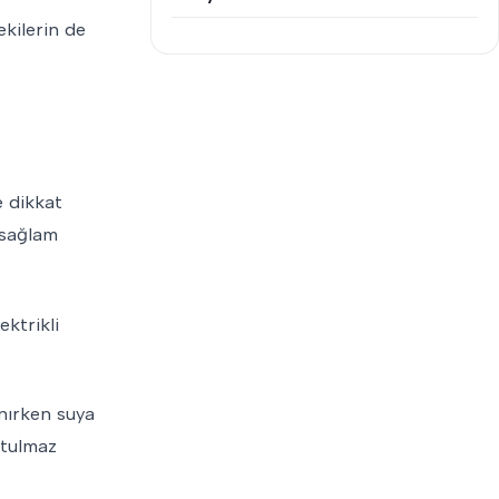
kilerin de
e dikkat
n sağlam
ektrikli
anırken suya
utulmaz