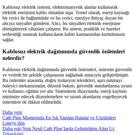
Kablosuz elektrik sistemi, elektromanyetik alanlar kullanarak
elektrik enerjisini kablo olmadan taşır. Temel olarak, enerji kaynağı
bir verici ile bağlantılıdır ve bu verici, enerjiye ihtiyaç duyan bir
alıcıya sinyaller gönderir. Alıcı, bu sinyalleri elektrik enerjisine
dönüştürerek cihazları çalıştırır. Bu sistem, pratiklik ve hareket
serbestliği sunarak kullanıcıların kablo karmasından kurtulmasını
sağlar.
Kablosuz elektrik dağıtımında güvenlik önlemleri
nelerdir?
Kablosuz elektrik dağıtımında güvenlik önlemleri, sistemin güvenilir
ve verimli bir şekilde çalışmasını sağlamak amacıyla geliştirilmiştir.
Bu önlemler arasında, doğru izolasyon teknikleri, aşırı ısınmayı
önleyici mekanizmalar, düzenli bakım, güvenlik standartlarına uyum
ve kullanıcı eğitimi yer alır. Sistemlerin dizaynında, enerji kaybını
minimize edecek düzenlemelere ve sızıntı akımlarını engelleyecek
önlemlere de dikkat edilmelidir.
Daha yeni
Cat6 Plug Montajında En Sık Yapılan Hatalar ve Çözümleri
Listeye dön
Daha eski
Yeni Nesil Cat6 Plug’larda Geliştirilmiş Altın Uç
Teknolojisi