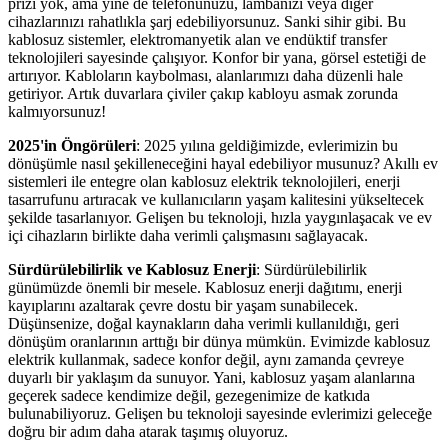
prizi yok, ama yine de telefonunuzu, lambanızı veya diğer
cihazlarınızı rahatlıkla şarj edebiliyorsunuz. Sanki sihir gibi. Bu
kablosuz sistemler, elektromanyetik alan ve endüktif transfer
teknolojileri sayesinde çalışıyor. Konfor bir yana, görsel estetiği de
artırıyor. Kabloların kaybolması, alanlarımızı daha düzenli hale
getiriyor. Artık duvarlara çiviler çakıp kabloyu asmak zorunda
kalmıyorsunuz!
2025'in Öngörüleri
: 2025 yılına geldiğimizde, evlerimizin bu
dönüşümle nasıl şekilleneceğini hayal edebiliyor musunuz? Akıllı ev
sistemleri ile entegre olan kablosuz elektrik teknolojileri, enerji
tasarrufunu artıracak ve kullanıcıların yaşam kalitesini yükseltecek
şekilde tasarlanıyor. Gelişen bu teknoloji, hızla yaygınlaşacak ve ev
içi cihazların birlikte daha verimli çalışmasını sağlayacak.
Sürdürülebilirlik ve Kablosuz Enerji
: Sürdürülebilirlik
günümüzde önemli bir mesele. Kablosuz enerji dağıtımı, enerji
kayıplarını azaltarak çevre dostu bir yaşam sunabilecek.
Düşünsenize, doğal kaynakların daha verimli kullanıldığı, geri
dönüşüm oranlarının arttığı bir dünya mümkün. Evimizde kablosuz
elektrik kullanmak, sadece konfor değil, aynı zamanda çevreye
duyarlı bir yaklaşım da sunuyor. Yani, kablosuz yaşam alanlarına
geçerek sadece kendimize değil, gezegenimize de katkıda
bulunabiliyoruz. Gelişen bu teknoloji sayesinde evlerimizi geleceğe
doğru bir adım daha atarak taşımış oluyoruz.