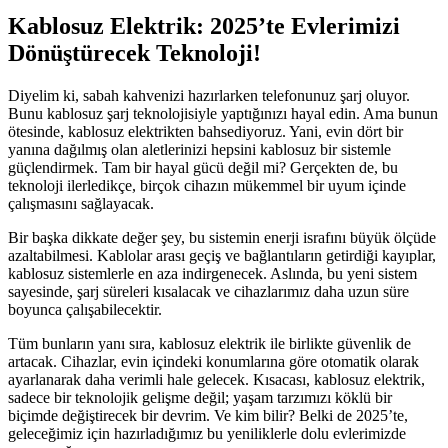
Kablosuz Elektrik: 2025’te Evlerimizi
Dönüştürecek Teknoloji!
Diyelim ki, sabah kahvenizi hazırlarken telefonunuz şarj oluyor.
Bunu kablosuz şarj teknolojisiyle yaptığınızı hayal edin. Ama bunun
ötesinde, kablosuz elektrikten bahsediyoruz. Yani, evin dört bir
yanına dağılmış olan aletlerinizi hepsini kablosuz bir sistemle
güçlendirmek. Tam bir hayal gücü değil mi? Gerçekten de, bu
teknoloji ilerledikçe, birçok cihazın mükemmel bir uyum içinde
çalışmasını sağlayacak.
Bir başka dikkate değer şey, bu sistemin enerji israfını büyük ölçüde
azaltabilmesi. Kablolar arası geçiş ve bağlantıların getirdiği kayıplar,
kablosuz sistemlerle en aza indirgenecek. Aslında, bu yeni sistem
sayesinde, şarj süreleri kısalacak ve cihazlarımız daha uzun süre
boyunca çalışabilecektir.
Tüm bunların yanı sıra, kablosuz elektrik ile birlikte güvenlik de
artacak. Cihazlar, evin içindeki konumlarına göre otomatik olarak
ayarlanarak daha verimli hale gelecek. Kısacası, kablosuz elektrik,
sadece bir teknolojik gelişme değil; yaşam tarzımızı köklü bir
biçimde değiştirecek bir devrim. Ve kim bilir? Belki de 2025’te,
geleceğimiz için hazırladığımız bu yeniliklerle dolu evlerimizde