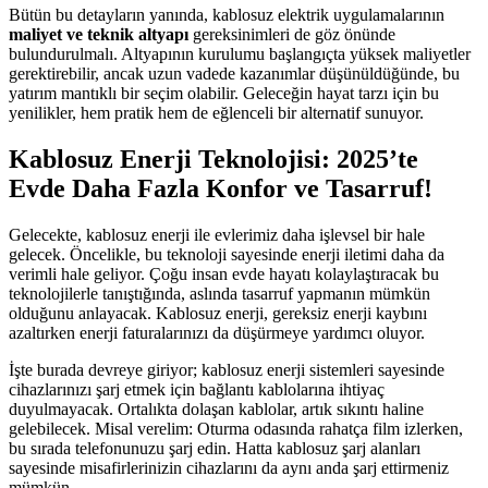
Bütün bu detayların yanında, kablosuz elektrik uygulamalarının
maliyet ve teknik altyapı
gereksinimleri de göz önünde
bulundurulmalı. Altyapının kurulumu başlangıçta yüksek maliyetler
gerektirebilir, ancak uzun vadede kazanımlar düşünüldüğünde, bu
yatırım mantıklı bir seçim olabilir. Geleceğin hayat tarzı için bu
yenilikler, hem pratik hem de eğlenceli bir alternatif sunuyor.
Kablosuz Enerji Teknolojisi: 2025’te
Evde Daha Fazla Konfor ve Tasarruf!
Gelecekte, kablosuz enerji ile evlerimiz daha işlevsel bir hale
gelecek. Öncelikle, bu teknoloji sayesinde enerji iletimi daha da
verimli hale geliyor. Çoğu insan evde hayatı kolaylaştıracak bu
teknolojilerle tanıştığında, aslında tasarruf yapmanın mümkün
olduğunu anlayacak. Kablosuz enerji, gereksiz enerji kaybını
azaltırken enerji faturalarınızı da düşürmeye yardımcı oluyor.
İşte burada devreye giriyor; kablosuz enerji sistemleri sayesinde
cihazlarınızı şarj etmek için bağlantı kablolarına ihtiyaç
duyulmayacak. Ortalıkta dolaşan kablolar, artık sıkıntı haline
gelebilecek. Misal verelim: Oturma odasında rahatça film izlerken,
bu sırada telefonunuzu şarj edin. Hatta kablosuz şarj alanları
sayesinde misafirlerinizin cihazlarını da aynı anda şarj ettirmeniz
mümkün.