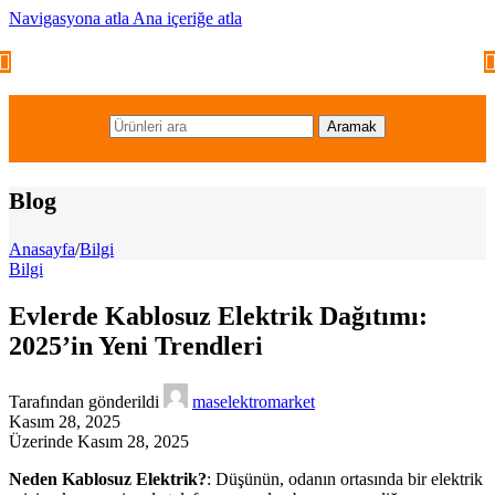
Navigasyona atla
Ana içeriğe atla
Aramak
Blog
Anasayfa
/
Bilgi
Bilgi
Evlerde Kablosuz Elektrik Dağıtımı:
2025’in Yeni Trendleri
Tarafından gönderildi
maselektromarket
Kasım 28, 2025
Üzerinde Kasım 28, 2025
Neden Kablosuz Elektrik?
: Düşünün, odanın ortasında bir elektrik