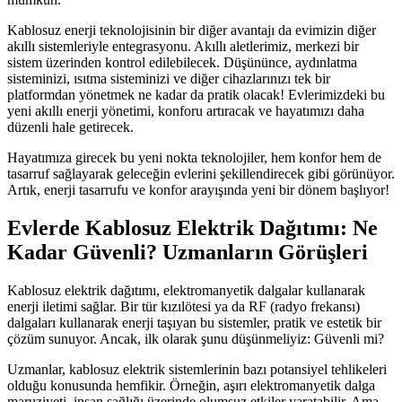
Kablosuz enerji teknolojisinin bir diğer avantajı da evimizin diğer
akıllı sistemleriyle entegrasyonu. Akıllı aletlerimiz, merkezi bir
sistem üzerinden kontrol edilebilecek. Düşününce, aydınlatma
sisteminizi, ısıtma sisteminizi ve diğer cihazlarınızı tek bir
platformdan yönetmek ne kadar da pratik olacak! Evlerimizdeki bu
yeni akıllı enerji yönetimi, konforu artıracak ve hayatımızı daha
düzenli hale getirecek.
Hayatımıza girecek bu yeni nokta teknolojiler, hem konfor hem de
tasarruf sağlayarak geleceğin evlerini şekillendirecek gibi görünüyor.
Artık, enerji tasarrufu ve konfor arayışında yeni bir dönem başlıyor!
Evlerde Kablosuz Elektrik Dağıtımı: Ne
Kadar Güvenli? Uzmanların Görüşleri
Kablosuz elektrik dağıtımı, elektromanyetik dalgalar kullanarak
enerji iletimi sağlar. Bir tür kızılötesi ya da RF (radyo frekansı)
dalgaları kullanarak enerji taşıyan bu sistemler, pratik ve estetik bir
çözüm sunuyor. Ancak, ilk olarak şunu düşünmeliyiz: Güvenli mi?
Uzmanlar, kablosuz elektrik sistemlerinin bazı potansiyel tehlikeleri
olduğu konusunda hemfikir. Örneğin, aşırı elektromanyetik dalga
maruziyeti, insan sağlığı üzerinde olumsuz etkiler yaratabilir. Ama