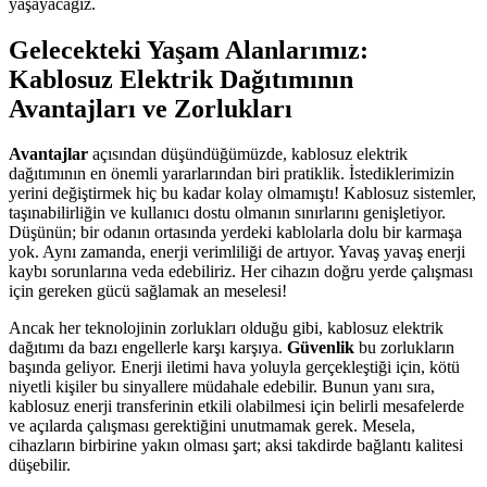
yaşayacağız.
Gelecekteki Yaşam Alanlarımız:
Kablosuz Elektrik Dağıtımının
Avantajları ve Zorlukları
Avantajlar
açısından düşündüğümüzde, kablosuz elektrik
dağıtımının en önemli yararlarından biri pratiklik. İstediklerimizin
yerini değiştirmek hiç bu kadar kolay olmamıştı! Kablosuz sistemler,
taşınabilirliğin ve kullanıcı dostu olmanın sınırlarını genişletiyor.
Düşünün; bir odanın ortasında yerdeki kablolarla dolu bir karmaşa
yok. Aynı zamanda, enerji verimliliği de artıyor. Yavaş yavaş enerji
kaybı sorunlarına veda edebiliriz. Her cihazın doğru yerde çalışması
için gereken gücü sağlamak an meselesi!
Ancak her teknolojinin zorlukları olduğu gibi, kablosuz elektrik
dağıtımı da bazı engellerle karşı karşıya.
Güvenlik
bu zorlukların
başında geliyor. Enerji iletimi hava yoluyla gerçekleştiği için, kötü
niyetli kişiler bu sinyallere müdahale edebilir. Bunun yanı sıra,
kablosuz enerji transferinin etkili olabilmesi için belirli mesafelerde
ve açılarda çalışması gerektiğini unutmamak gerek. Mesela,
cihazların birbirine yakın olması şart; aksi takdirde bağlantı kalitesi
düşebilir.