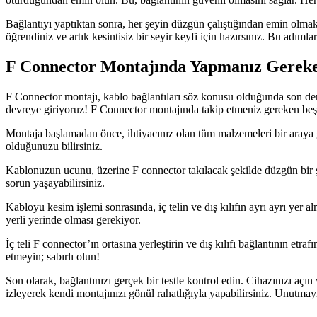
Bağlantıyı yaptıktan sonra, her şeyin düzgün çalıştığından emin olmak
öğrendiniz ve artık kesintisiz bir seyir keyfi için hazırsınız. Bu adımla
F Connector Montajında Yapmanız Gerek
F Connector montajı, kablo bağlantıları söz konusu olduğunda son derec
devreye giriyoruz! F Connector montajında takip etmeniz gereken beş 
Montaja başlamadan önce, ihtiyacınız olan tüm malzemeleri bir araya g
olduğunuzu bilirsiniz.
Kablonuzun ucunu, üzerine F connector takılacak şekilde düzgün bir ş
sorun yaşayabilirsiniz.
Kabloyu kesim işlemi sonrasında, iç telin ve dış kılıfın ayrı ayrı yer 
yerli yerinde olması gerekiyor.
İç teli F connector’ın ortasına yerleştirin ve dış kılıfı bağlantının et
etmeyin; sabırlı olun!
Son olarak, bağlantınızı gerçek bir testle kontrol edin. Cihazınızı açı
izleyerek kendi montajınızı gönül rahatlığıyla yapabilirsiniz. Unutm