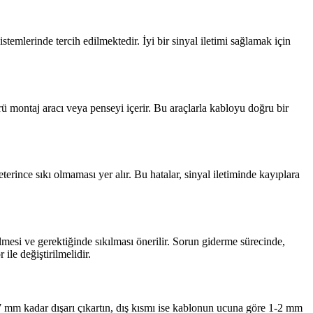
stemlerinde tercih edilmektedir. İyi bir sinyal iletimi sağlamak için
örü montaj aracı veya penseyi içerir. Bu araçlarla kabloyu doğru bir
ince sıkı olmaması yer alır. Bu hatalar, sinyal iletiminde kayıplara
ilmesi ve gerektiğinde sıkılması önerilir. Sorun giderme sürecinde,
le değiştirilmelidir.
6-7 mm kadar dışarı çıkartın, dış kısmı ise kablonun ucuna göre 1-2 mm