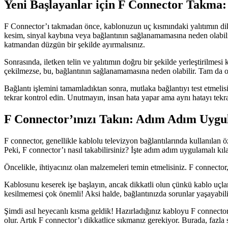
Yeni Başlayanlar için F Connector Takma:
F Connector’ı takmadan önce, kablonuzun uç kısmındaki yalıtımın dikkat
kesim, sinyal kaybına veya bağlantının sağlanamamasına neden olabil
katmandan düzgün bir şekilde ayırmalısınız.
Sonrasında, iletken telin ve yalıtımın doğru bir şekilde yerleştirilmesi
çekilmezse, bu, bağlantının sağlanamamasına neden olabilir. Tam da o a
Bağlantı işlemini tamamladıktan sonra, mutlaka bağlantıyı test etmel
tekrar kontrol edin. Unutmayın, insan hata yapar ama aynı hatayı tekra
F Connector’ınızı Takın: Adım Adım Uygu
F connector, genellikle kablolu televizyon bağlantılarında kullanılan ö
Peki, F connector’ı nasıl takabilirsiniz? İşte adım adım uygulamalı kıl
Öncelikle, ihtiyacınız olan malzemeleri temin etmelisiniz. F connector,
Kablosunu keserek işe başlayın, ancak dikkatli olun çünkü kablo uçların
kesilmemesi çok önemli! Aksi halde, bağlantınızda sorunlar yaşayabili
Şimdi asıl heyecanlı kısma geldik! Hazırladığınız kabloyu F connector
olur. Artık F connector’ı dikkatlice sıkmanız gerekiyor. Burada, fazl