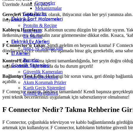
Çerçeveler
Üzerinde Aralık 13, 2025
Mekanizmalar
Grup Prizler
Gereçleri Toplayın
: İlk olarak, ihtiyacınız olan her şeyi yanınıza al
Elektrik Sarf Malzemeleri
ihtiyacınız yok!
Protolin & Reçine
Kabloyu Hazırlayın
: Kablonun ucunu düzgün bir şekilde sıyırın. Yakl
İzole Halı
iletkenin veya dış metalin zarar görmemesine dikkat edin. Kısaca, ‘ka
Ek Muflar
Elektrikli Ev Aletleri
F Connector’ü Takın
: Şimdi gelelim en heyecanlı kısma! F Connecto
Isıtıcı Ve Soğutucular
döndürerek iyice oturtun. Bu aşamada biraz güç gerekebilir, ama sabır
El Aletleri
Penseler
Kontrol Edin
: Takma işlemi tamamlandığında, her şeyin doğru olduğun
Güvenlik Sistemleri
sağlam olmalı.” İşte burada da bu durum geçerli!
Güvenlik Kameraları
Bağlantıyı Test Edin
: Herhangi bir sorun varsa, geri dönüp bağlantı
Duman Dedektörü
açabilir.
Akım Korumalı Prizler
Kartlı Geçiş Sistemleri
F Connector montajı, böylece tamamlandı! Kendi başınıza gerçekleşti
Kombi Regülatörü
yeni teknik becerilerinizi uygulamak için sabırsızlanıyor olmalısınız!
F Connector Nedir? Takma Rehberine Giri
F Connector, çoğunlukla televizyon ve kablo bağlantılarında gördüğü
artırmak için kullanılıyor. F Connector, kabloların birbirine güvenli bi