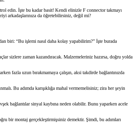
rol edin. İşte bu kadar basit! Kendi elinizle F connector takmayı
riyi arkadaşlarınıza da öğretebilirsiniz, değil mi?
dan biri: “Bu işlemi nasıl daha kolay yapabilirim?” İşte burada
raçlar sizlere zaman kazandıracak. Malzemeleriniz hazırsa, doğru yolda
arken fazla uzun bırakmamaya çalışın, aksi takdirde bağlantınızda
ğlanmalı. Bu adımda karışıklığa mahal vermemelisiniz; zira her şeyin
 gevşek bağlantılar sinyal kaybına neden olabilir. Bunu yaparken acele
doğru bir montaj gerçekleştirmişsiniz demektir. Şimdi, bu adımları