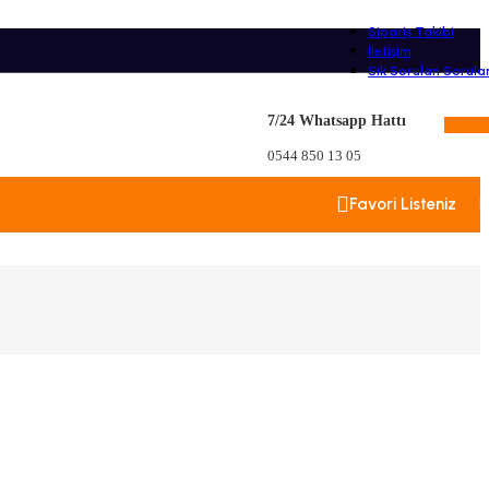
Sipariş Takibi
İletişim
Sık Sorulan Sorula
7/24 Whatsapp Hattı
0,00
0544 850 13 05
Favori Listeniz