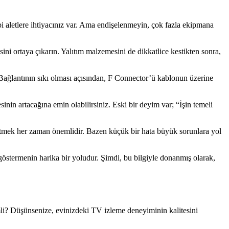
gibi aletlere ihtiyacınız var. Ama endişelenmeyin, çok fazla ekipmana
sini ortaya çıkarın. Yalıtım malzemesini de dikkatlice kestikten sonra,
 Bağlantının sıkı olması açısından, F Connector’ü kablonun üzerine
in artacağına emin olabilirsiniz. Eski bir deyim var; “İşin temeli
l etmek her zaman önemlidir. Bazen küçük bir hata büyük sorunlara yol
stermenin harika bir yoludur. Şimdi, bu bilgiyle donanmış olarak,
li? Düşünsenize, evinizdeki TV izleme deneyiminin kalitesini