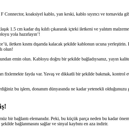
ın. F Connector, koaksiyel kablo, yan keski, kablo sıyırıcı ve tornavida 
aşık 1.5 cm kadar dış kılıfı çıkararak içteki iletkeni ve yalıtım malzeme
bloyu yola hazırlayın’!
r’ü, iletken kısmı dışarıda kalacak şekilde kablonun ucuna yerleştirin.
lı olun!
dan emin olun. Kabloyu doğru bir şekilde bağladıysanız, yayın kalitesin
ları fixlemekte fayda var. Yavaş ve dikkatli bir şekilde bakmak, kontro
rdiğiniz bu işlem, donanım dünyasında ne kadar yetenekli olduğunuzu gö
ş!
müz bir bağlantı elemanıdır. Peki, bu küçük parça neden bu kadar önem
r şekilde bağlanmasını sağlar ve sinyal kaybını en aza indirir.