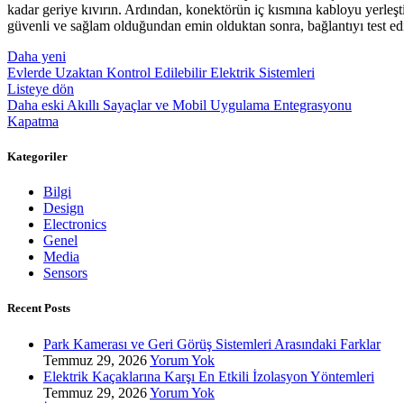
kadar geriye kıvırın. Ardından, konektörün iç kısmına kabloyu yerleşt
güvenli ve sağlam olduğundan emin olduktan sonra, bağlantıyı test ed
Daha yeni
Evlerde Uzaktan Kontrol Edilebilir Elektrik Sistemleri
Listeye dön
Daha eski
Akıllı Sayaçlar ve Mobil Uygulama Entegrasyonu
Kapatma
Kategoriler
Bilgi
Design
Electronics
Genel
Media
Sensors
Recent Posts
Park Kamerası ve Geri Görüş Sistemleri Arasındaki Farklar
Temmuz 29, 2026
Yorum Yok
Elektrik Kaçaklarına Karşı En Etkili İzolasyon Yöntemleri
Temmuz 29, 2026
Yorum Yok