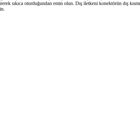
irerek sıkıca oturduğundan emin olun. Dış iletkeni konektörün dış kısm
in.