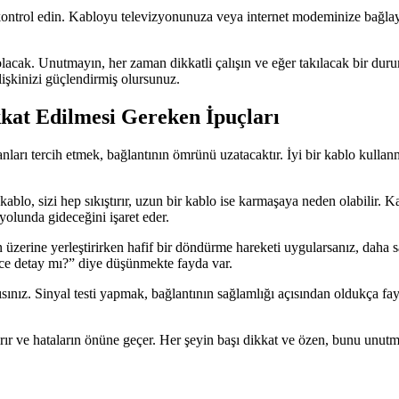
 kontrol edin. Kabloyu televizyonunuza veya internet modeminize bağlayın
olacak. Unutmayın, her zaman dikkatli çalışın ve eğer takılacak bir du
lişkinizi güçlendirmiş olursunuz.
kkat Edilmesi Gereken İpuçları
lanları tercih etmek, bağlantının ömrünü uzatacaktır. İyi bir kablo kullan
lo, sizi hep sıkıştırır, uzun bir kablo ise karmaşaya neden olabilir. K
olunda gideceğini işaret eder.
zerine yerleştirirken hafif bir döndürme hareketi uygularsanız, daha sağ
ce detay mı?” diye düşünmekte fayda var.
sınız. Sinyal testi yapmak, bağlantının sağlamlığı açısından oldukça fay
rır ve hataların önüne geçer. Her şeyin başı dikkat ve özen, bunu unut