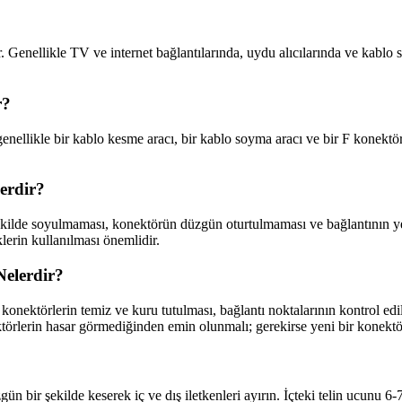
 Genellikle TV ve internet bağlantılarında, uydu alıcılarında ve kablo si
r?
r genellikle bir kablo kesme aracı, bir kablo soyma aracı ve bir F konekt
erdir?
ilde soyulmaması, konektörün düzgün oturtulmaması ve bağlantının yeter
lerin kullanılması önemlidir.
elerdir?
 konektörlerin temiz ve kuru tutulması, bağlantı noktalarının kontrol ed
rlerin hasar görmediğinden emin olunmalı; gerekirse yeni bir konektör i
n bir şekilde keserek iç ve dış iletkenleri ayırın. İçteki telin ucunu 