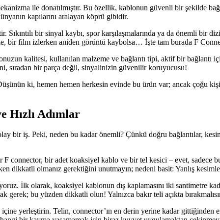
 mekanizma ile donatılmıştır. Bu özellik, kablonun güvenli bir şekilde b
dünyanın kapılarını aralayan köprü gibidir.
ir. Sıkıntılı bir sinyal kaybı, spor karşılaşmalarında ya da önemli bir d
ze, bir film izlerken aniden görüntü kaybolsa… İşte tam burada F Conne
zun kalitesi, kullanılan malzeme ve bağlantı tipi, aktif bir bağlantı için
ani, sıradan bir parça değil, sinyalinizin güvenilir koruyucusu!
. Düşünün ki, hemen hemen herkesin evinde bu ürün var; ancak çoğu kişi
ve Hızlı Adımlar
lay bir iş. Peki, neden bu kadar önemli? Çünkü doğru bağlantılar, kesin
F connector, bir adet koaksiyel kablo ve bir tel kesici – evet, sadece bu
n dikkatli olmanız gerektiğini unutmayın; nedeni basit: Yanlış kesimler,
oruz. İlk olarak, koaksiyel kablonun dış kaplamasını iki santimetre kadar
ak gerek; bu yüzden dikkatli olun! Yalnızca bakır teli açıkta bırakmalısı
n içine yerleştirin. Telin, connector’ın en derin yerine kadar gittiğind
erhangi bir kayma yaşamamak için biraz kuvvet uygulamaktan çekinmey