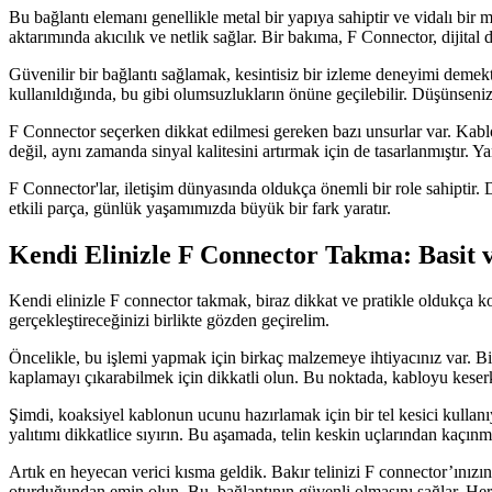
Bu bağlantı elemanı genellikle metal bir yapıya sahiptir ve vidalı bir
aktarımında akıcılık ve netlik sağlar. Bir bakıma, F Connector, dijital 
Güvenilir bir bağlantı sağlamak, kesintisiz bir izleme deneyimi demekt
kullanıldığında, bu gibi olumsuzlukların önüne geçilebilir. Düşünseni
F Connector seçerken dikkat edilmesi gereken bazı unsurlar var. Kablonu
değil, aynı zamanda sinyal kalitesini artırmak için de tasarlanmıştır. Y
F Connector'lar, iletişim dünyasında oldukça önemli bir role sahiptir
etkili parça, günlük yaşamımızda büyük bir fark yaratır.
Kendi Elinizle F Connector Takma: Basit 
Kendi elinizle F connector takmak, biraz dikkat ve pratikle oldukça ko
gerçekleştireceğinizi birlikte gözden geçirelim.
Öncelikle, bu işlemi yapmak için birkaç malzemeye ihtiyacınız var. Bir 
kaplamayı çıkarabilmek için dikkatli olun. Bu noktada, kabloyu keserke
Şimdi, koaksiyel kablonun ucunu hazırlamak için bir tel kesici kullanıy
yalıtımı dikkatlice sıyırın. Bu aşamada, telin keskin uçlarından kaçınm
Artık en heyecan verici kısma geldik. Bakır telinizi F connector’ınızı
oturduğundan emin olun. Bu, bağlantının güvenli olmasını sağlar. H