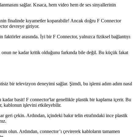
ağlanmasını sağlar. Kısaca, hem video hem de ses sinyallerinin
izinin finalinde kıyametler koparabilir! Ancak doğru F Connector
ctor devreye giriyor.
 faktörler arasında. İyi bir F Connector, yalnızca fiziksel bağlantıyı
 onun ne kadar kritik olduğunu farkında bile değil. Bu küçük fakat
tisiz bir televizyon deneyimi sağlar. Şimdi, bu işlemi adım adım nasıl
 kadar basit! F connector'lar genellikle plastik bir kaplama içerir. Bu
 kablonun işlevini etkileyebilir.
 geri çekin. Ardından, içindeki bakır telin etrafındaki ince plastik
nız.
en emin olun. Ardından, connector’ı çevirerek kabloların tamamen
in.