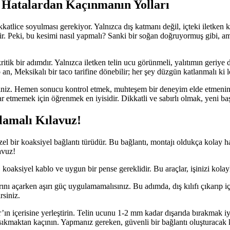
 Hatalardan Kaçınmanın Yolları
lice soyulması gerekiyor. Yalnızca dış katmanı değil, içteki iletken kıs
ir. Peki, bu kesimi nasıl yapmalı? Sanki bir soğan doğruyormuş gibi, a
 kritik bir adımdır. Yalnızca iletken telin ucu görünmeli, yalıtımın geriy
n, Meksikalı bir taco tarifine dönebilir; her şey düzgün katlanmalı ki l
isiniz. Hemen sonucu kontrol etmek, muhteşem bir deneyim elde etmenin
r etmemek için öğrenmek en iyisidir. Dikkatli ve sabırlı olmak, yeni baş
lamalı Kılavuz!
zel bir koaksiyel bağlantı türüdür. Bu bağlantı, montajı oldukça kolay ha
avuz!
 koaksiyel kablo ve uygun bir pense gereklidir. Bu araçlar, işinizi kolayl
ı açarken aşırı güç uygulamamalısınız. Bu adımda, dış kılıfı çıkarıp içt
rsiniz.
’ın içerisine yerleştirin. Telin ucunu 1-2 mm kadar dışarıda bırakmak 
a sıkmaktan kaçının. Yapmanız gereken, güvenli bir bağlantı oluşturacak