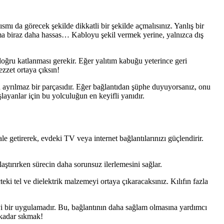
mı da görecek şekilde dikkatli bir şekilde açmalısınız. Yanlış bir
ma biraz daha hassas… Kabloyu şekil vermek yerine, yalnızca dış
e doğru katlanması gerekir. Eğer yalıtım kabuğu yeterince geri
ezzet ortaya çıksın!
 ayrılmaz bir parçasıdır. Eğer bağlantıdan şüphe duyuyorsanız, onu
layanlar için bu yolculuğun en keyifli yanıdır.
le getirerek, evdeki TV veya internet bağlantılarınızı güçlendirir.
aştırırken sürecin daha sorunsuz ilerlemesini sağlar.
eki tel ve dielektrik malzemeyi ortaya çıkaracaksınız. Kılıfın fazla
iyi bir uygulamadır. Bu, bağlantının daha sağlam olmasına yardımcı
 kadar sıkmak!