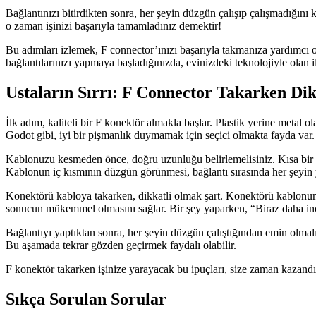
Bağlantınızı bitirdikten sonra, her şeyin düzgün çalışıp çalışmadığını
o zaman işinizi başarıyla tamamladınız demektir!
Bu adımları izlemek, F connector’ınızı başarıyla takmanıza yardımcı 
bağlantılarınızı yapmaya başladığınızda, evinizdeki teknolojiyle olan i
Ustaların Sırrı: F Connector Takarken Di
İlk adım, kaliteli bir F konektör almakla başlar. Plastik yerine metal o
Godot gibi, iyi bir pişmanlık duymamak için seçici olmakta fayda var.
Kablonuzu kesmeden önce, doğru uzunluğu belirlemelisiniz. Kısa bir kab
Kablonun iç kısmının düzgün görünmesi, bağlantı sırasında her şeyin y
Konektörü kabloya takarken, dikkatli olmak şart. Konektörü kablonun ü
sonucun mükemmel olmasını sağlar. Bir şey yaparken, “Biraz daha in
Bağlantıyı yaptıktan sonra, her şeyin düzgün çalıştığından emin olmalı
Bu aşamada tekrar gözden geçirmek faydalı olabilir.
F konektör takarken işinize yarayacak bu ipuçları, size zaman kazandı
Sıkça Sorulan Sorular