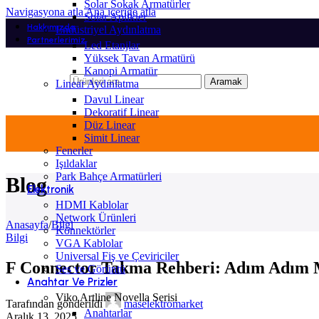
Solar Sokak Armatürler
Navigasyona atla
Ana içeriğe atla
Solar Aplikler
Hakkımızda
Endüstriyel Aydınlatma
Partnerlerimiz
Led Etanjlar
Yüksek Tavan Armatürü
Kanopi Armatür
Aramak
Linear Aydınlatma
Davul Linear
Dekoratif Linear
Düz Linear
Simit Linear
Fenerler
Işıldaklar
Park Bahçe Armatürleri
Blog
Elektronik
HDMI Kablolar
Network Ürünleri
Anasayfa
/
Bilgi
Konnektörler
Bilgi
VGA Kablolar
Universal Fiş ve Çeviriciler
F Connector Takma Rehberi: Adım Adım 
Ses ve Görüntü
Anahtar Ve Prizler
Viko Artline Novella Serisi
Tarafından gönderildi
maselektromarket
Anahtarlar
Aralık 13, 2025