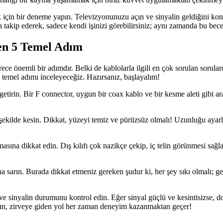
 için bir deneme yapın. Televizyonunuzu açın ve sinyalin geldiğini kont
rı takip ederek, sadece kendi işinizi görebilirsiniz; aynı zamanda bu bece
en 5 Temel Adım
e önemli bir adımdır. Belki de kablolarla ilgili en çok sorulan sorular
temel adımı inceleyeceğiz. Hazırsanız, başlayalım!
etirin. Bir F connector, uygun bir coax kablo ve bir kesme aleti gibi a
ekilde kesin. Dikkat, yüzeyi temiz ve pürüzsüz olmalı! Uzunluğu ayarl
almasına dikkat edin. Dış kılıfı çok nazikçe çekip, iç telin görünmesi sa
rafına sarın. Burada dikkat etmeniz gereken şudur ki, her şey sıkı olmalı;
n ve sinyalin durumunu kontrol edin. Eğer sinyal güçlü ve kesintisizse, 
ayın, zirveye giden yol her zaman deneyim kazanmaktan geçer!