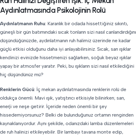
Ruh Halinizi Değiştiren Işık: İç Mekan
Aydınlatmasında Psikolojinin Rolü
Aydınlatmanın Ruhu
: Karanlık bir odada hissettiğiniz sıkıntı,
güneşli bir gün batımındaki sıcak tonların sizi nasıl canlandırdığını
düşündüğünüzde, aydınlatmanın ruh halimiz üzerinde ne kadar
güçlü etkisi olduğunu daha iyi anlayabilirsiniz. Sıcak, sarı ışıklar
kendinizi evinizde hissetmenizi sağlarken, soğuk beyaz ışıklar
yapay bir atmosfer yaratır. Peki, bu ışıkların sizi nasıl etkilediğini
hiç düşündünüz mü?
Renklerin Gücü
: İç mekan aydınlatmasında renklerin rolü de
oldukça önemli. Mavi ışık, yatıştırıcı etkisiyle bilinirken; sarı,
enerji ve neşe getirir. İçeride neden önemli bir şey
hissedemiyorsunuz? Belki de bulunduğunuz ortamın renginden
kaynaklanıyordur. Aynı şekilde, odanızdaki lamba düzenlemeleri
de ruh halinizi etkileyebilir. Bir lambayı tavana monte edip,