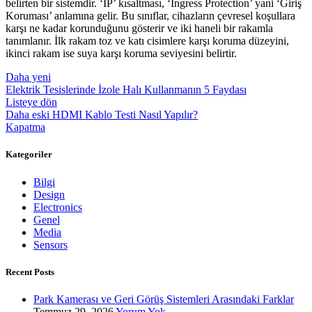
belirten bir sistemdir. ‘IP’ kısaltması, ‘Ingress Protection’ yani ‘Giriş
Koruması’ anlamına gelir. Bu sınıflar, cihazların çevresel koşullara
karşı ne kadar korunduğunu gösterir ve iki haneli bir rakamla
tanımlanır. İlk rakam toz ve katı cisimlere karşı koruma düzeyini,
ikinci rakam ise suya karşı koruma seviyesini belirtir.
Daha yeni
Elektrik Tesislerinde İzole Halı Kullanmanın 5 Faydası
Listeye dön
Daha eski
HDMI Kablo Testi Nasıl Yapılır?
Kapatma
Kategoriler
Bilgi
Design
Electronics
Genel
Media
Sensors
Recent Posts
Park Kamerası ve Geri Görüş Sistemleri Arasındaki Farklar
Temmuz 29, 2026
Yorum Yok