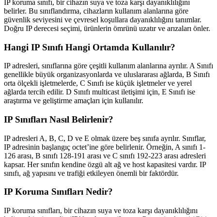
IP koruma sınıfı, bir cihazın suya ve toza karşı dayanıklılığını
belirler. Bu sınıflandırma, cihazların kullanım alanlarına göre
güvenlik seviyesini ve çevresel koşullara dayanıklılığını tanımlar.
Doğru IP derecesi seçimi, ürünlerin ömrünü uzatır ve arızaları önler.
Hangi IP Sınıfı Hangi Ortamda Kullanılır?
IP adresleri, sınıflarına göre çeşitli kullanım alanlarına ayrılır. A Sınıfı
genellikle büyük organizasyonlarda ve uluslararası ağlarda, B Sınıfı
orta ölçekli işletmelerde, C Sınıfı ise küçük işletmeler ve yerel
ağlarda tercih edilir. D Sınıfı multicast iletişimi için, E Sınıfı ise
araştırma ve geliştirme amaçları için kullanılır.
IP Sınıfları Nasıl Belirlenir?
IP adresleri A, B, C, D ve E olmak üzere beş sınıfa ayrılır. Sınıflar,
IP adresinin başlangıç octet’ine göre belirlenir. Örneğin, A sınıfı 1-
126 arası, B sınıfı 128-191 arası ve C sınıfı 192-223 arası adresleri
kapsar. Her sınıfın kendine özgü alt ağ ve host kapasitesi vardır. IP
sınıfı, ağ yapısını ve trafiği etkileyen önemli bir faktördür.
IP Koruma Sınıfları Nedir?
IP koruma sınıfları, bir cihazın suya ve toza karşı dayanıklılığını