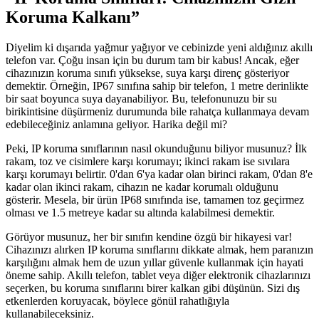
Koruma Kalkanı”
Diyelim ki dışarıda yağmur yağıyor ve cebinizde yeni aldığınız akıllı
telefon var. Çoğu insan için bu durum tam bir kabus! Ancak, eğer
cihazınızın koruma sınıfı yüksekse, suya karşı direnç gösteriyor
demektir. Örneğin, IP67 sınıfına sahip bir telefon, 1 metre derinlikte
bir saat boyunca suya dayanabiliyor. Bu, telefonunuzu bir su
birikintisine düşürmeniz durumunda bile rahatça kullanmaya devam
edebileceğiniz anlamına geliyor. Harika değil mi?
Peki, IP koruma sınıflarının nasıl okunduğunu biliyor musunuz? İlk
rakam, toz ve cisimlere karşı korumayı; ikinci rakam ise sıvılara
karşı korumayı belirtir. 0'dan 6'ya kadar olan birinci rakam, 0'dan 8'e
kadar olan ikinci rakam, cihazın ne kadar korumalı olduğunu
gösterir. Mesela, bir ürün IP68 sınıfında ise, tamamen toz geçirmez
olması ve 1.5 metreye kadar su altında kalabilmesi demektir.
Görüyor musunuz, her bir sınıfın kendine özgü bir hikayesi var!
Cihazınızı alırken IP koruma sınıflarını dikkate almak, hem paranızın
karşılığını almak hem de uzun yıllar güvenle kullanmak için hayati
öneme sahip. Akıllı telefon, tablet veya diğer elektronik cihazlarınızı
seçerken, bu koruma sınıflarını birer kalkan gibi düşünün. Sizi dış
etkenlerden koruyacak, böylece gönül rahatlığıyla
kullanabileceksiniz.