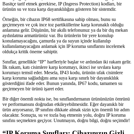
Basitçe tarif etmek gerekirse, IP (Ingress Protection) kodları, bir
ürünün su ve toza karşı dayanıklılığını gösteren bir sistemdir.
Örneğin, bir cihazın IP68 sertifikasına sahip olması, bunu su
geçirmeyen ve çok ince toz partiküllerine karşı korunaklı olduğu
anlamına gelir. Düşünün, bir akıllı telefonunuz ya da bir dış mekan
aydınlatma armatürünüz var. Bu ürünlerin bir yere konulup
konulamayacağını, çamurda ya da suyun içinde kullanılıp
kullanılamayacağını anlamak için IP koruma sınıflarını incelemek
oldukça kritik öneme sahiptir.
Sınıflar, genellikle “IP” harfleriyle başlar ve ardından iki rakam gelir.
İlk rakam, katı cisimlere karşı korumayı, ikinci ise sıvılara karşı
korumayı temsil eder. Mesela, IP43 kodu, ürünün ufak cisimlere
karşı koruma sağladığını ama suya karşı sınırlı bir dayanıklılık
gösterdiğini ifade eder. Bunun yanında, IP67 kodu, tamamen su
geçirmeyen bir ürünü işaret eder.
Bir diğer önemli nokta ise, bu sınıflandırmanın ürününüzün ömrünü
ve performansını doğrudan etkileyebilmesidir. Eğer dayanıklı bir
ürün arıyorsanız, IP sınıfını dikkate almak sizin için önemli bir adım
olacaktır. Sonuçta, su ve tozla baş etmenin yolu, doğru IP koruma
sınıfını seçmekten geçiyor. Unutmayın, doğru bilgi, doğru seçimdir!
“IP Koruma Sınıfları: Cihazınızın Gizli