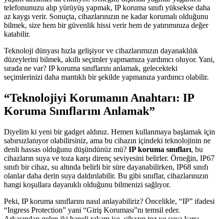
telefonunuzu alıp yürüyüş yapmak, IP koruma sınıfı yüksekse daha
az kaygı verir. Sonuçta, cihazlarınızın ne kadar korumalı olduğunu
bilmek, size hem bir güvenlik hissi verir hem de yatırımınıza değer
katabilir.
Teknoloji dünyası hızla gelişiyor ve cihazlarımızın dayanaklılık
düzeylerini bilmek, akıllı seçimler yapmamıza yardımcı oluyor. Yani,
sırada ne var? IP koruma sınıflarını anlamak, gelecekteki
seçimlerinizi daha mantıklı bir şekilde yapmanıza yardımcı olabilir.
“Teknolojiyi Korumanın Anahtarı: IP
Koruma Sınıflarını Anlamak”
Diyelim ki yeni bir gadget aldınız. Hemen kullanmaya başlamak için
sabırsızlanıyor olabilirsiniz, ama bu cihazın içindeki teknolojinin ne
denli hassas olduğunu düşündünüz mü?
IP koruma sınıfları
, bu
cihazların suya ve toza karşı direnç seviyesini belirler. Örneğin, IP67
sınıfı bir cihaz, su altında belirli bir süre dayanabilirken, IP68 sınıfı
olanlar daha derin suya daldırılabilir. Bu gibi sınıflar, cihazlarınızın
hangi koşullara dayanıklı olduğunu bilmenizi sağlıyor.
Peki, IP koruma sınıflarını nasıl anlayabiliriz? Öncelikle, “IP” ifadesi
“Ingress Protection” yani “Giriş Koruması”nı temsil eder.
Arkasından gelen iki haneli rakam ise, cihazın toz ve suya karşı