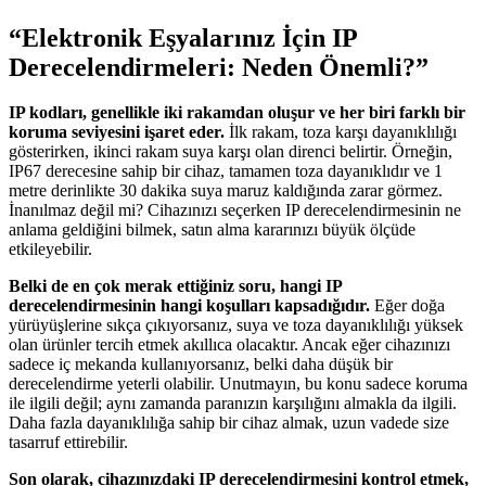
“Elektronik Eşyalarınız İçin IP
Derecelendirmeleri: Neden Önemli?”
IP kodları, genellikle iki rakamdan oluşur ve her biri farklı bir
koruma seviyesini işaret eder.
İlk rakam, toza karşı dayanıklılığı
gösterirken, ikinci rakam suya karşı olan direnci belirtir. Örneğin,
IP67 derecesine sahip bir cihaz, tamamen toza dayanıklıdır ve 1
metre derinlikte 30 dakika suya maruz kaldığında zarar görmez.
İnanılmaz değil mi? Cihazınızı seçerken IP derecelendirmesinin ne
anlama geldiğini bilmek, satın alma kararınızı büyük ölçüde
etkileyebilir.
Belki de en çok merak ettiğiniz soru, hangi IP
derecelendirmesinin hangi koşulları kapsadığıdır.
Eğer doğa
yürüyüşlerine sıkça çıkıyorsanız, suya ve toza dayanıklılığı yüksek
olan ürünler tercih etmek akıllıca olacaktır. Ancak eğer cihazınızı
sadece iç mekanda kullanıyorsanız, belki daha düşük bir
derecelendirme yeterli olabilir. Unutmayın, bu konu sadece koruma
ile ilgili değil; aynı zamanda paranızın karşılığını almakla da ilgili.
Daha fazla dayanıklılığa sahip bir cihaz almak, uzun vadede size
tasarruf ettirebilir.
Son olarak, cihazınızdaki IP derecelendirmesini kontrol etmek,