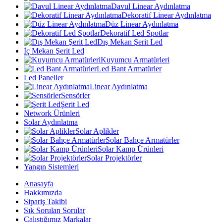
Davul Linear Aydınlatma
Dekoratif Linear Aydınlatma
Düz Linear Aydınlatma
Dekoratif Led Spotlar
Dış Mekan Şerit Led
İç Mekan Şerit Led
Kuyumcu Armatürleri
Led Bant Armatürler
Led Paneller
Linear Aydınlatma
Sensörler
Şerit Led
Network Ürünleri
Solar Aydınlatma
Solar Aplikler
Solar Bahçe Armatürler
Solar Kamp Ürünleri
Solar Projektörler
Yangın Sistemleri
Anasayfa
Hakkımızda
Sipariş Takibi
Sık Sorulan Sorular
Çalıştığımız Markalar