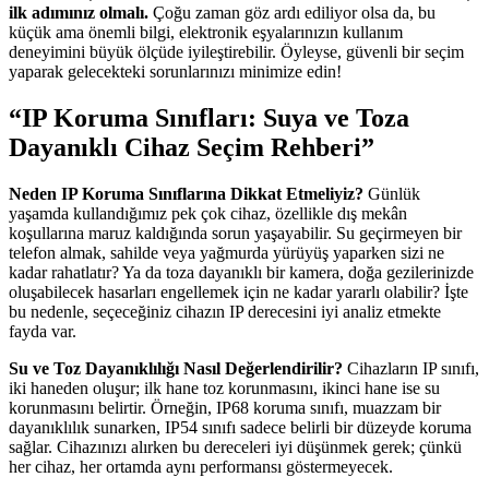
ilk adımınız olmalı.
Çoğu zaman göz ardı ediliyor olsa da, bu
küçük ama önemli bilgi, elektronik eşyalarınızın kullanım
deneyimini büyük ölçüde iyileştirebilir. Öyleyse, güvenli bir seçim
yaparak gelecekteki sorunlarınızı minimize edin!
“IP Koruma Sınıfları: Suya ve Toza
Dayanıklı Cihaz Seçim Rehberi”
Neden IP Koruma Sınıflarına Dikkat Etmeliyiz?
Günlük
yaşamda kullandığımız pek çok cihaz, özellikle dış mekân
koşullarına maruz kaldığında sorun yaşayabilir. Su geçirmeyen bir
telefon almak, sahilde veya yağmurda yürüyüş yaparken sizi ne
kadar rahatlatır? Ya da toza dayanıklı bir kamera, doğa gezilerinizde
oluşabilecek hasarları engellemek için ne kadar yararlı olabilir? İşte
bu nedenle, seçeceğiniz cihazın IP derecesini iyi analiz etmekte
fayda var.
Su ve Toz Dayanıklılığı Nasıl Değerlendirilir?
Cihazların IP sınıfı,
iki haneden oluşur; ilk hane toz korunmasını, ikinci hane ise su
korunmasını belirtir. Örneğin, IP68 koruma sınıfı, muazzam bir
dayanıklılık sunarken, IP54 sınıfı sadece belirli bir düzeyde koruma
sağlar. Cihazınızı alırken bu dereceleri iyi düşünmek gerek; çünkü
her cihaz, her ortamda aynı performansı göstermeyecek.