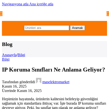
Navigasyona atla
Ana içeriğe atla
Aramak
Blog
Anasayfa
/
Bilgi
Bilgi
IP Koruma Sınıfları Ne Anlama Geliyor?
Tarafından gönderildi
maselektromarket
Kasım 16, 2025
Üzerinde Kasım 16, 2025
Hepimizin hayatında, ürünlerin kalitesini belirleyip güvenliğini
sağlamak için standartlara ihtiyaç var. İşte burada IP koruma sınıfları
devreye giriyor. Peki, bu sınıflar tam olarak ne anlama geliyor?