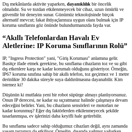
Dış mekânlarda aktivite yaparken,
dayanıklılık
bir öncelik
olmalıdır. Su ve tozdan etkilenmeyecek bir cihaz, uzun ömürlü ve
güvenilir bir deneyim sunar. Günümüz teknolojisinde birçok
alternatif mevcut; fakat ihtiyaçlarınıza uygun olanı bulmak için IP
koruma sınıflarını göz önünde bulundurmanızda fayda var.
“Akıllı Telefonlardan Havalı Ev
Aletlerine: IP Koruma Sınıflarının Rolü”
IP, "Ingress Protection" yani, "Giriş Koruması" anlamına gelir.
Basitçe ifade etmek gerekirse, bu sınıflama cihazların toz ve su gibi
dış etkenlere karşı ne kadar korumalı olduğunu gösteriyor. Örneğin,
IP67 koruma sınıfına sahip bir akıllı telefon, toz geçirmez ve 1 metre
derinlikte 30 dakika süreyle suya daldırılmasına dayanabilir. Kim
istemez ki?
Düşünün ki mutfakta yeni bir robot süpürge almayı planlıyorsunuz.
Onun IP derecesi, ne kadar su sıçratmanız halinde çalışmaya devam
edeceğini belirler. Yani, bu cihazların sensörleri ve motorları ne
kadar korunmuş? Eğer dış faktörlerden etkilenmeyecek şekilde
tasarlanmışsa, ev işlerinizi daha keyifli hale getirebilir.
Bu sınıflama sadece sahip olduğumuz cihazları değil, aynı zamanda
yaşam tarzımızı da etkiliyor. Örneğin, dışarıda yağmur yağarken