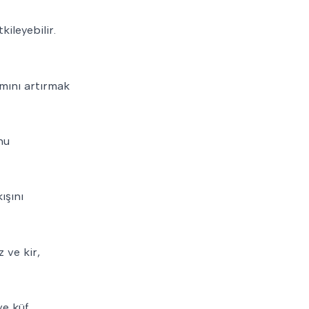
kileyebilir.
ımını artırmak
nu
ışını
 ve kir,
ve küf