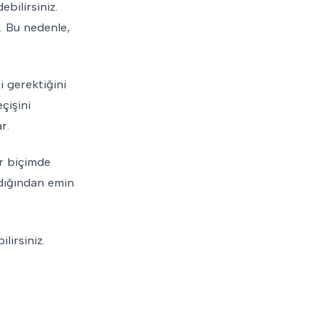
bilirsiniz.
. Bu nedenle,
 gerektiğini
çişini
r.
ir biçimde
adığından emin
lirsiniz.