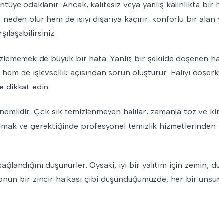
tüye odaklanır. Ancak, kalitesiz veya yanlış kalınlıkta bir h
 neden olur hem de ısıyı dışarıya kaçırır. konforlu bir ala
şılaşabilirsiniz.
zlememek de büyük bir hata. Yanlış bir şekilde döşenen ha
hem de işlevsellik açısından sorun oluşturur. Halıyı döşer
e dikkat edin.
önemlidir. Çok sık temizlenmeyen halılar, zamanla toz ve kir 
mlamak ve gerektiğinde profesyonel temizlik hizmetlerinden
sağlandığını düşünürler. Oysaki, iyi bir yalıtım için zemin, 
asyonun bir zincir halkası gibi düşündüğümüzde, her bir uns