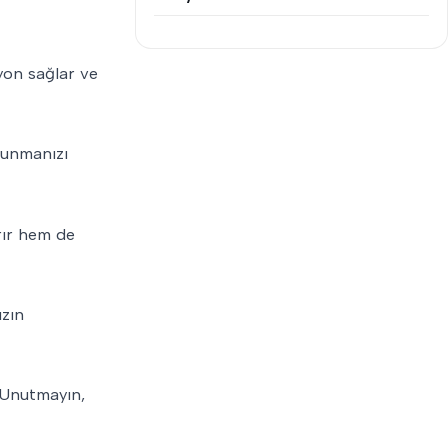
syon sağlar ve
orunmanızı
rır hem de
ızın
. Unutmayın,