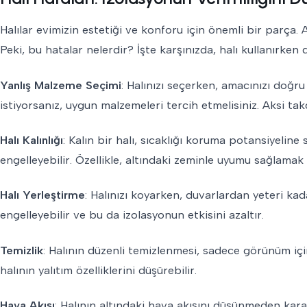
Halılar evimizin estetiği ve konforu için önemli bir parça. A
Peki, bu hatalar nelerdir? İşte karşınızda, halı kullanırke
Yanlış Malzeme Seçimi
: Halınızı seçerken, amacınızı doğru
istiyorsanız, uygun malzemeleri tercih etmelisiniz. Aksi tak
Halı Kalınlığı
: Kalın bir halı, sıcaklığı koruma potansiyeline
engelleyebilir. Özellikle, altındaki zeminle uyumu sağlamak
Halı Yerleştirme
: Halınızı koyarken, duvarlardan yeteri kada
engelleyebilir ve bu da izolasyonun etkisini azaltır.
Temizlik
: Halının düzenli temizlenmesi, sadece görünüm içi
halının yalıtım özelliklerini düşürebilir.
Hava Akışı
: Halının altındaki hava akışını düşünmeden kara