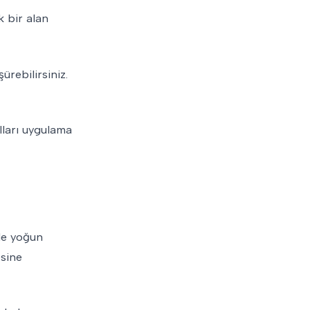
k bir alan
ürebilirsiniz.
alları uygulama
kle yoğun
esine