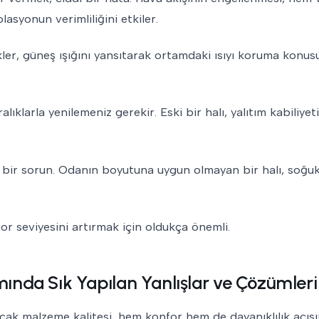
asyonun verimliliğini etkiler.
enkler, güneş ışığını yansıtarak ortamdaki ısıyı koruma konu
lıklarla yenilemeniz gerekir. Eski bir halı, yalıtım kabiliyeti
k bir sorun. Odanın boyutuna uygun olmayan bir halı, soğu
or seviyesini artırmak için oldukça önemli.
mında Sık Yapılan Yanlışlar ve Çözümleri
ak malzeme kalitesi, hem konfor hem de dayanıklılık açıs