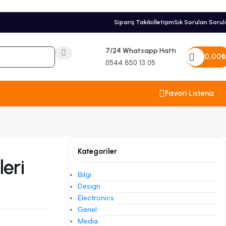
Sipariş Takibi
İletişim
Sık Sorulan Sorul
7/24 Whatsapp Hattı
0,00
₺
0544 850 13 05
Favori Listeniz
Kategoriler
leri
Bilgi
Design
Electronics
Genel
Media