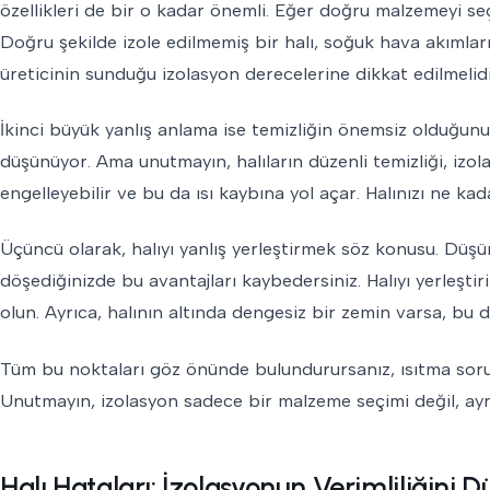
özellikleri de bir o kadar önemli. Eğer doğru malzemeyi seç
Doğru şekilde izole edilmemiş bir halı, soğuk hava akımları
üreticinin sunduğu izolasyon derecelerine dikkat edilmelidi
İkinci büyük yanlış anlama ise temizliğin önemsiz olduğun
düşünüyor. Ama unutmayın, halıların düzenli temizliği, izolasy
engelleyebilir ve bu da ısı kaybına yol açar. Halınızı ne kad
Üçüncü olarak, halıyı yanlış yerleştirmek söz konusu. Düşünün
döşediğinizde bu avantajları kaybedersiniz. Halıyı yerleşt
olun. Ayrıca, halının altında dengesiz bir zemin varsa, bu da
Tüm bu noktaları göz önünde bulundurursanız, ısıtma sorunl
Unutmayın, izolasyon sadece bir malzeme seçimi değil, ay
Halı Hataları: İzolasyonun Verimliliğini D