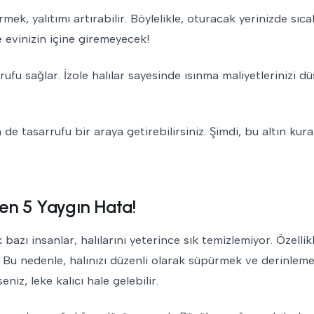
ek, yalıtımı artırabilir. Böylelikle, oturacak yerinizde sıca
e evinizin içine giremeyecek!
rufu sağlar. İzole halılar sayesinde ısınma maliyetlerinizi düş
de tasarrufu bir araya getirebilirsiniz. Şimdi, bu altın kur
en 5 Yaygın Hata!
 bazı insanlar, halılarını yeterince sık temizlemiyor. Özelli
kir. Bu nedenle, halınızı düzenli olarak süpürmek ve derinlem
z, leke kalıcı hale gelebilir.