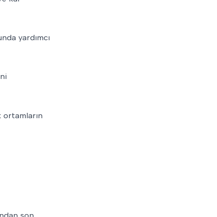
sunda yardımcı
ni
k ortamların
ından son