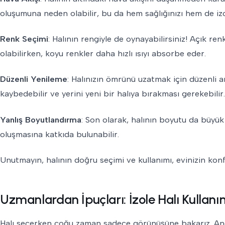
oluşumuna neden olabilir, bu da hem sağlığınızı hem de izol
Renk Seçimi
: Halının rengiyle de oynayabilirsiniz! Açık r
olabilirken, koyu renkler daha hızlı ısıyı absorbe eder.
Düzenli Yenileme
: Halınızın ömrünü uzatmak için düzenli ara
kaybedebilir ve yerini yeni bir halıya bırakması gerekebilir.
Yanlış Boyutlandırma
: Son olarak, halının boyutu da büyü
oluşmasına katkıda bulunabilir.
Unutmayın, halının doğru seçimi ve kullanımı, evinizin konf
Uzmanlardan İpuçları: İzole Halı Kullanı
Halı seçerken çoğu zaman sadece görünüşüne bakarız. Anc