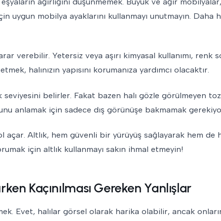
z eşyaların ağırlığını düşünmemek. Büyük ve ağır mobilyalar,
çin uygun mobilya ayaklarını kullanmayı unutmayın. Daha ha
arar verebilir. Yetersiz veya aşırı kimyasal kullanımı, renk 
 etmek, halınızın yapısını korumanıza yardımcı olacaktır.
 seviyesini belirler. Fakat bazen halı gözle görülmeyen to
olduğunu anlamak için sadece dış görünüşe bakmamak gerekiyo
l açar. Altlık, hem güvenli bir yürüyüş sağlayarak hem de h
korumak için altlık kullanmayı sakın ihmal etmeyin!
nırken Kaçınılması Gereken Yanlışlar
ek. Evet, halılar görsel olarak harika olabilir, ancak onlar