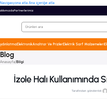
Navigasyona atla
Ana içeriğe atla
akkımızda
Partnerlerimiz
ydınlatma
Elektronik
Anahtar Ve Prizler
Elektrik Sarf Malzemeleri
El
Blog
Anasayfa
/
Bilgi
İzole Halı Kullanımında 
Tarafından gönderildi