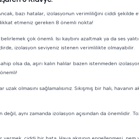
ncak, bazı hatalar, izolasyonun verimliliğini ciddi şekilde et
n dikkat etmeniz gereken 8 önemli nokta!
 belirlemek çok önemli. Isı kaybını azaltmak ya da ses yalıt
dirde, izolasyon seviyeniz istenen verimlilikte olmayabilir.
 sahip olsa da, aşırı kalın halılar bazen istenmeden izolasyo
 önemli!
r uzak olmasını sağlamalısınız. Sıkışmış bir halı, havanın ak
n değil, aynı zamanda izolasyon açısından da önemlidir. Toz
r vermek, ciddi bir hata. Hava akışının engellenmesi, nem 