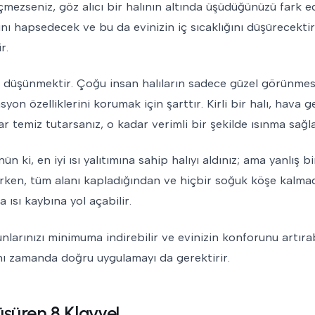
mezseniz, göz alıcı bir halının altında üşüdüğünüzü fark ede
nı hapsedecek ve bu da evinizin iç sıcaklığını düşürecektir
r.
u düşünmektir. Çoğu insan halıların sadece güzel görünmesi
on özelliklerini korumak için şarttır. Kirli bir halı, hava ge
ar temiz tutarsanız, o kadar verimli bir şekilde ısınma sağla
 ki, en iyi ısı yalıtımına sahip halıyı aldınız; ama yanlış b
irirken, tüm alanı kapladığından ve hiçbir soğuk köşe kalm
 ısı kaybına yol açabilir.
arınızı minimuma indirebilir ve evinizin konforunu artırabi
nı zamanda doğru uygulamayı da gerektirir.
üşüren 8 Klavye!