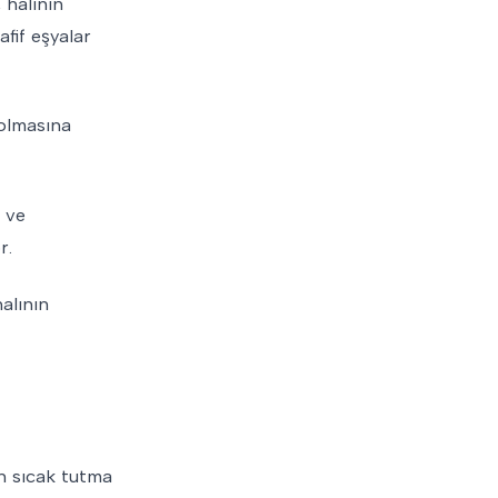
 halının
fif eşyalar
solmasına
z ve
r.
alının
ın sıcak tutma