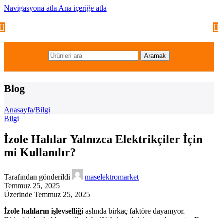
Navigasyona atla
Ana içeriğe atla
Aramak
Blog
Anasayfa
/
Bilgi
Bilgi
İzole Halılar Yalnızca Elektrikçiler İçin
mi Kullanılır?
Tarafından gönderildi
maselektromarket
Temmuz 25, 2025
Üzerinde Temmuz 25, 2025
İzole halıların işlevselliği
aslında birkaç faktöre dayanıyor.