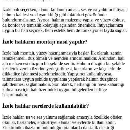
İzole halı seçerken, alanın kullanım amacı, ses ve ısı yalıtımı ihtiyacı,
halının kalitesi ve dayanıklılığı gibi faktörleri göz önünde
bulundurmalısınız. Ayrıca, halının malzeme yapısı ve yüzey dokusu
da konfor ve temizlik kolaylığı açısından önemlidir. İhtiyaçlarınıza
uygun bir halı seçmek, hem estetik hem de fonksiyonel fayda sağlar.
İzole halıların montajı nasıl yapılır?
İzole halı montajı, yüzey hazırlanmasıyla başlar. İlk olarak, zemin
temizlenmeli, düz olmalı ve nemden arındırılmalıdır. Ardından, halı
altı malzemesi düzgün bir şekilde serilir. Halının düzgün bir şekilde
kesilerek zemin üzerine yerleştirilmesi, kenarların ve köşelerin de
dikkatlice işlenmesi gerekmektedir. Yapıştırıcı kullanılıyorsa,
talimatlara uygun şekilde uygulama yapılarak halının düzgünce
sabitlenmesi sağlanmalıdır. Son olarak, herhangi bir hava kabarcığı
kalmaması için halı üzerindeki uygun bölgelerden hafifçe
bastırılmalıdır.
İzole halılar nerelerde kullanılabilir?
İzole halılar, ısı ve ses yalıtımı sağlamak amacıyla özellikle ofisler,
okullar, hastaneler, endüstriyel alanlar ve evlerde kullanılabilir.
Elektronik cihazların bulunduğu ortamlarda da statik elektriği