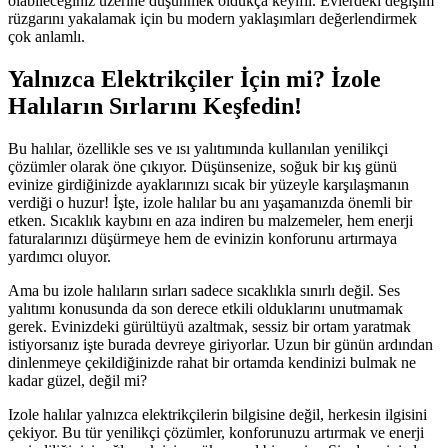
olabileceğiniz üzerine düşünmek oldukça keyifli. Evlerdeki değişim
rüzgarını yakalamak için bu modern yaklaşımları değerlendirmek
çok anlamlı.
Yalnızca Elektrikçiler İçin mi? İzole
Halıların Sırlarını Keşfedin!
Bu halılar, özellikle ses ve ısı yalıtımında kullanılan yenilikçi
çözümler olarak öne çıkıyor. Düşünsenize, soğuk bir kış günü
evinize girdiğinizde ayaklarınızı sıcak bir yüzeyle karşılaşmanın
verdiği o huzur! İşte, izole halılar bu anı yaşamanızda önemli bir
etken. Sıcaklık kaybını en aza indiren bu malzemeler, hem enerji
faturalarınızı düşürmeye hem de evinizin konforunu artırmaya
yardımcı oluyor.
Ama bu izole halıların sırları sadece sıcaklıkla sınırlı değil. Ses
yalıtımı konusunda da son derece etkili olduklarını unutmamak
gerek. Evinizdeki gürültüyü azaltmak, sessiz bir ortam yaratmak
istiyorsanız işte burada devreye giriyorlar. Uzun bir günün ardından
dinlenmeye çekildiğinizde rahat bir ortamda kendinizi bulmak ne
kadar güzel, değil mi?
Izole halılar yalnızca elektrikçilerin bilgisine değil, herkesin ilgisini
çekiyor. Bu tür yenilikçi çözümler, konforunuzu artırmak ve enerji