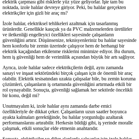
elektrik çarpması gibi risklerle yüz yüze geliyorlar. İşte tam bu
noktada, izole halılar devreye giriyor. Peki, bu halılar gerçekten
elektrikçiler için gizli bir araç mı?
İzole halılar, elektriksel tehlikeleri azaltmak için tasarlanmış
ürünlerdir. Genellikle kauçuk ya da PVC malzemelerden üretilirler
ve iletkenliği engelleyici özellikleri sayesinde çalışanların
güvenliğini artırır. Düşünsenize, teknisyenleriniz bu halılar sayesinde
hem konforlu bir zemin üzerinde çalışıyor hem de herhangi bir
elektrik kaçağından etkilenme risklerini minimize ediyor. Bu durum,
hem iş güvenliği hem de verimlilik açısından büyük bir artı sağlıyor.
Ayrıca, izole halılar sadece elektrikçilerin değil, aynı zamanda
sanayi ve inşaat sektöründeki birçok çalışan için de önemli bir araç
olabilir. Elektrik tesisatından uzakta çalışsalar bile, bu zemin koruma
çözümleri, çalışanların iş ortamında güvenliğini artırmada etkili bir
rol oynayabilir. Sonuçta, güvenliği sağlamak her sektörde öncelikli
bir konu, değil mi?
Unutmayalım ki, izole halılar aynı zamanda darbe emici
özellikleriyle de dikkat çeker. Çalışanların uzun saatler boyunca
ayakta kalmaları gerektiğinde, bu halılar yorgunluğu azaltarak
performanslarını artırabilir. Herkesin bildiği gibi, iş yerinde moralle
çalışmak, etkili sonuçlar elde etmenin anahtarıdır.
Sonuçta, elektrikçiler ve diğer alanlarda çalışanlar için izole halılar,