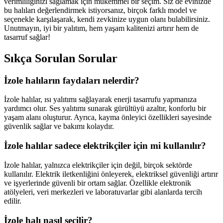
verimliliğinizi sağlamak için mükemmel bir seçim. Siz de evinizde
bu halıları değerlendirmek istiyorsanız, birçok farklı model ve
seçenekle karşılaşarak, kendi zevkinize uygun olanı bulabilirsiniz.
Unutmayın, iyi bir yalıtım, hem yaşam kalitenizi artırır hem de
tasarruf sağlar!
Sıkça Sorulan Sorular
İzole halıların faydaları nelerdir?
İzole halılar, ısı yalıtımı sağlayarak enerji tasarrufu yapmanıza
yardımcı olur. Ses yalıtımı sunarak gürültüyü azaltır, konforlu bir
yaşam alanı oluşturur. Ayrıca, kayma önleyici özellikleri sayesinde
güvenlik sağlar ve bakımı kolaydır.
İzole halılar sadece elektrikçiler için mi kullanılır?
İzole halılar, yalnızca elektrikçiler için değil, birçok sektörde
kullanılır. Elektrik iletkenliğini önleyerek, elektriksel güvenliği artırır
ve işyerlerinde güvenli bir ortam sağlar. Özellikle elektronik
atölyeleri, veri merkezleri ve laboratuvarlar gibi alanlarda tercih
edilir.
İzole halı nasıl seçilir?