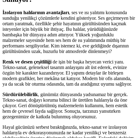
İzolasyon halılarının avantajları
, ses ve ısı yalıtımı konusunda
sunduğu yenilikçi çözümlerle kendini gösteriyor. Ses geçirmeyen bir
ortam yaratmak, özellikle şehir hayatının gürültüsünden kaçmak
isteyenler için büyük bir ihtiyaç. Bu halılar, yürüdüğünüzde
bambaşka bir dünyaya adım attırıyor. Yüksek yoğunluklu
malzemeler sayesinde hem ses hem de ısı yalıtımında müthiş bir
performans sergiliyorlar. Kim istemez ki, eve geldiğinde dışarının
gürültüsünden uzak, huzurlu bir atmosferde dinlenmeyi?
Renk ve desen çeşitliliği
de işin bir başka heyecan verici yanı.
Tekno-sanat, geleneksel tasarım anlayışını alt üst ederek, evinize
özgün bir karakter kazandırıyor. El yapımı detaylar ile birleşen
modern grafikler, her mekâna tat katıyor. Modern bir ofis alanında,
ya da sıcak bir oturma odasında, tam da aradığınız uyumu sağlıyor.
Sürdürülebilirlik
, günümüz dünyasında yadsınamaz bir gerçek.
Tekno-sanat, doğayı koruma bilinci ile üretilen halılarıyla da öne
çıkıyor. Geri dönüştürülmüş malzemelerin kullanımı, hem estetik
hem de çevresel fayda sağlıyor. Sonuçta, tarzınızı yansıtırken
gezegenimize de katkıda bulunmuş oluyorsunuz.
Hayal gücünüzü serbest bıraktığınızda, tekno-sanat ve izolasyon
halılarıyla ev dekorasyonunuzda ne kadar yenilikçi ve benzersiz