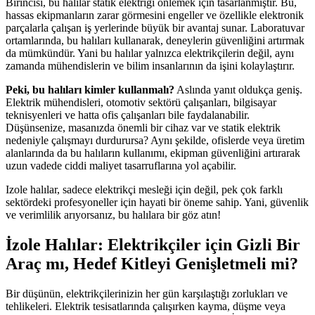
Birincisi, bu halılar statik elektriği önlemek için tasarlanmıştır. Bu,
hassas ekipmanların zarar görmesini engeller ve özellikle elektronik
parçalarla çalışan iş yerlerinde büyük bir avantaj sunar. Laboratuvar
ortamlarında, bu halıları kullanarak, deneylerin güvenliğini artırmak
da mümkündür. Yani bu halılar yalnızca elektrikçilerin değil, aynı
zamanda mühendislerin ve bilim insanlarının da işini kolaylaştırır.
Peki, bu halıları kimler kullanmalı?
Aslında yanıt oldukça geniş.
Elektrik mühendisleri, otomotiv sektörü çalışanları, bilgisayar
teknisyenleri ve hatta ofis çalışanları bile faydalanabilir.
Düşünsenize, masanızda önemli bir cihaz var ve statik elektrik
nedeniyle çalışmayı durdurursa? Aynı şekilde, ofislerde veya üretim
alanlarında da bu halıların kullanımı, ekipman güvenliğini artırarak
uzun vadede ciddi maliyet tasarruflarına yol açabilir.
Izole halılar, sadece elektrikçi mesleği için değil, pek çok farklı
sektördeki profesyoneller için hayati bir öneme sahip. Yani, güvenlik
ve verimlilik arıyorsanız, bu halılara bir göz atın!
İzole Halılar: Elektrikçiler için Gizli Bir
Araç mı, Hedef Kitleyi Genişletmeli mi?
Bir düşünün, elektrikçilerinizin her gün karşılaştığı zorlukları ve
tehlikeleri. Elektrik tesisatlarında çalışırken kayma, düşme veya