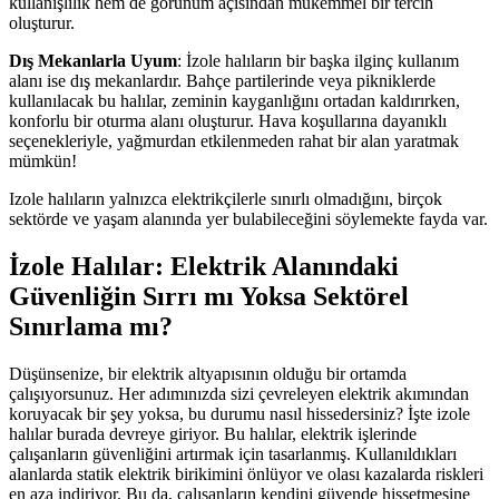
kullanışlılık hem de görünüm açısından mükemmel bir tercih
oluşturur.
Dış Mekanlarla Uyum
: İzole halıların bir başka ilginç kullanım
alanı ise dış mekanlardır. Bahçe partilerinde veya pikniklerde
kullanılacak bu halılar, zeminin kayganlığını ortadan kaldırırken,
konforlu bir oturma alanı oluşturur. Hava koşullarına dayanıklı
seçenekleriyle, yağmurdan etkilenmeden rahat bir alan yaratmak
mümkün!
Izole halıların yalnızca elektrikçilerle sınırlı olmadığını, birçok
sektörde ve yaşam alanında yer bulabileceğini söylemekte fayda var.
İzole Halılar: Elektrik Alanındaki
Güvenliğin Sırrı mı Yoksa Sektörel
Sınırlama mı?
Düşünsenize, bir elektrik altyapısının olduğu bir ortamda
çalışıyorsunuz. Her adımınızda sizi çevreleyen elektrik akımından
koruyacak bir şey yoksa, bu durumu nasıl hissedersiniz? İşte izole
halılar burada devreye giriyor. Bu halılar, elektrik işlerinde
çalışanların güvenliğini artırmak için tasarlanmış. Kullanıldıkları
alanlarda statik elektrik birikimini önlüyor ve olası kazalarda riskleri
en aza indiriyor. Bu da, çalışanların kendini güvende hissetmesine