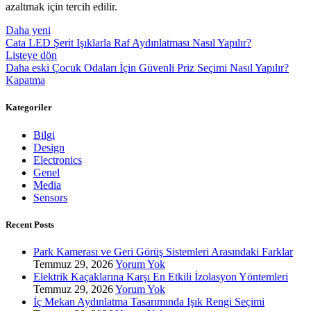
azaltmak için tercih edilir.
Daha yeni
Cata LED Şerit Işıklarla Raf Aydınlatması Nasıl Yapılır?
Listeye dön
Daha eski
Çocuk Odaları İçin Güvenli Priz Seçimi Nasıl Yapılır?
Kapatma
Kategoriler
Bilgi
Design
Electronics
Genel
Media
Sensors
Recent Posts
Park Kamerası ve Geri Görüş Sistemleri Arasındaki Farklar
Temmuz 29, 2026
Yorum Yok
Elektrik Kaçaklarına Karşı En Etkili İzolasyon Yöntemleri
Temmuz 29, 2026
Yorum Yok
İç Mekan Aydınlatma Tasarımında Işık Rengi Seçimi