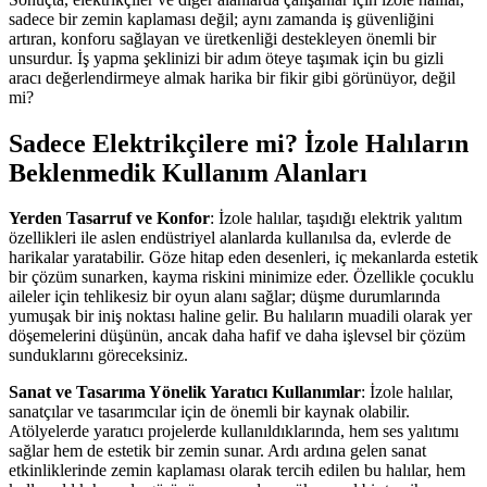
sadece bir zemin kaplaması değil; aynı zamanda iş güvenliğini
artıran, konforu sağlayan ve üretkenliği destekleyen önemli bir
unsurdur. İş yapma şeklinizi bir adım öteye taşımak için bu gizli
aracı değerlendirmeye almak harika bir fikir gibi görünüyor, değil
mi?
Sadece Elektrikçilere mi? İzole Halıların
Beklenmedik Kullanım Alanları
Yerden Tasarruf ve Konfor
: İzole halılar, taşıdığı elektrik yalıtım
özellikleri ile aslen endüstriyel alanlarda kullanılsa da, evlerde de
harikalar yaratabilir. Göze hitap eden desenleri, iç mekanlarda estetik
bir çözüm sunarken, kayma riskini minimize eder. Özellikle çocuklu
aileler için tehlikesiz bir oyun alanı sağlar; düşme durumlarında
yumuşak bir iniş noktası haline gelir. Bu halıların muadili olarak yer
döşemelerini düşünün, ancak daha hafif ve daha işlevsel bir çözüm
sunduklarını göreceksiniz.
Sanat ve Tasarıma Yönelik Yaratıcı Kullanımlar
: İzole halılar,
sanatçılar ve tasarımcılar için de önemli bir kaynak olabilir.
Atölyelerde yaratıcı projelerde kullanıldıklarında, hem ses yalıtımı
sağlar hem de estetik bir zemin sunar. Ardı ardına gelen sanat
etkinliklerinde zemin kaplaması olarak tercih edilen bu halılar, hem