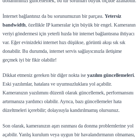
donanımınızı güncellemek, bu tür sorunları büyük ölçüde azaltabilir.
İnternet bağlantınız da bu sorunumuzun bir parçası.
Yetersiz
bandwidth
, özellikle IP kameralar için büyük bir engel. Kameranın
veriyi göndermesi için yeterli hızda bir internet bağlantısına ihtiyacı
var. Eğer evinizdeki internet hızı düşükse, görüntü akışı sık sık
donabilir. Bu durumda, internet servis sağlayıcınızla iletişime
geçmek iyi bir fikir olabilir!
Dikkat etmeniz gereken bir diğer nokta ise
yazılım güncellemeleri
.
Eski yazılımlar, hatalara ve uyumsuzluklara yol açabilir.
Kameranızın yazılımını düzenli olarak güncellemek, performansını
artırmanıza yardımcı olabilir. Ayrıca, bazı güncellemeler hata
düzeltmeleri içerebilir; dolayısıyla kandırılmamış olursunuz.
Son olarak, kameranızın aşırı ısınması da donma problemlerine yol
açabilir. Yanlış kurulum veya uygun bir havalandırmanın olmaması,