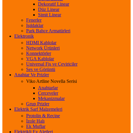
Dekoratif Linear
Düz Linear
Simit Linear
Fenerler
Işıldaklar
Park Bahçe Armatürleri
Elektronik
HDMI Kablolar
Network Ürünleri
Konnektörler
VGA Kablolar
Universal Fiş ve Çeviriciler
Ses ve Görüntü
Anahtar Ve Prizler
Viko Artline Novella Serisi
Anahtarlar
Çerçeveler
Mekanizmalar
Grup Prizler
Elektrik Sarf Malzemeleri
Protolin & Reçine
İzole Halı
Ek Muflar
Elektrikli Ev Aletleri