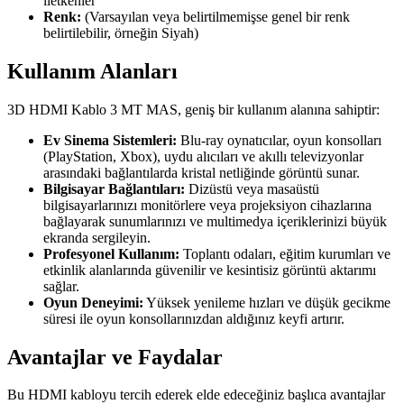
iletkenler
Renk:
(Varsayılan veya belirtilmemişse genel bir renk
belirtilebilir, örneğin Siyah)
Kullanım Alanları
3D HDMI Kablo 3 MT MAS, geniş bir kullanım alanına sahiptir:
Ev Sinema Sistemleri:
Blu-ray oynatıcılar, oyun konsolları
(PlayStation, Xbox), uydu alıcıları ve akıllı televizyonlar
arasındaki bağlantılarda kristal netliğinde görüntü sunar.
Bilgisayar Bağlantıları:
Dizüstü veya masaüstü
bilgisayarlarınızı monitörlere veya projeksiyon cihazlarına
bağlayarak sunumlarınızı ve multimedya içeriklerinizi büyük
ekranda sergileyin.
Profesyonel Kullanım:
Toplantı odaları, eğitim kurumları ve
etkinlik alanlarında güvenilir ve kesintisiz görüntü aktarımı
sağlar.
Oyun Deneyimi:
Yüksek yenileme hızları ve düşük gecikme
süresi ile oyun konsollarınızdan aldığınız keyfi artırır.
Avantajlar ve Faydalar
Bu HDMI kabloyu tercih ederek elde edeceğiniz başlıca avantajlar