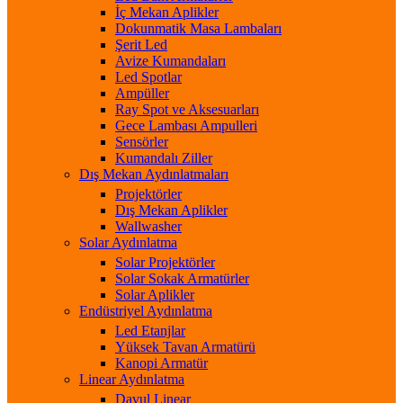
İç Mekan Aplikler
Dokunmatik Masa Lambaları
Şerit Led
Avize Kumandaları
Led Spotlar
Ampüller
Ray Spot ve Aksesuarları
Gece Lambası Ampulleri
Sensörler
Kumandalı Ziller
Dış Mekan Aydınlatmaları
Projektörler
Dış Mekan Aplikler
Wallwasher
Solar Aydınlatma
Solar Projektörler
Solar Sokak Armatürler
Solar Aplikler
Endüstriyel Aydınlatma
Led Etanjlar
Yüksek Tavan Armatürü
Kanopi Armatür
Linear Aydınlatma
Davul Linear