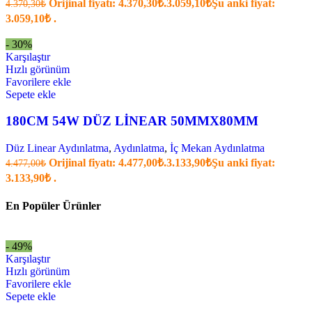
Orijinal fiyatı: 4.370,30₺.
3.059,10
₺
Şu anki fiyat:
4.370,30
₺
3.059,10₺ .
- 30%
Karşılaştır
Hızlı görünüm
Favorilere ekle
Sepete ekle
180CM 54W DÜZ LİNEAR 50MMX80MM
Düz Linear Aydınlatma
,
Aydınlatma
,
İç Mekan Aydınlatma
Orijinal fiyatı: 4.477,00₺.
3.133,90
₺
Şu anki fiyat:
4.477,00
₺
3.133,90₺ .
En Popüler Ürünler
- 49%
Karşılaştır
Hızlı görünüm
Favorilere ekle
Sepete ekle