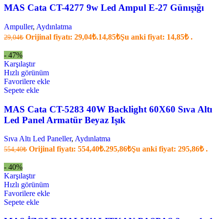
MAS Cata CT-4277 9w Led Ampul E-27 Günışığı
Ampuller
,
Aydınlatma
Orijinal fiyatı: 29,04₺.
14,85
₺
Şu anki fiyat: 14,85₺ .
29,04
₺
- 47%
Karşılaştır
Hızlı görünüm
Favorilere ekle
Sepete ekle
MAS Cata CT-5283 40W Backlight 60X60 Sıva Altı
Led Panel Armatür Beyaz Işık
Sıva Altı Led Paneller
,
Aydınlatma
Orijinal fiyatı: 554,40₺.
295,86
₺
Şu anki fiyat: 295,86₺ .
554,40
₺
- 40%
Karşılaştır
Hızlı görünüm
Favorilere ekle
Sepete ekle