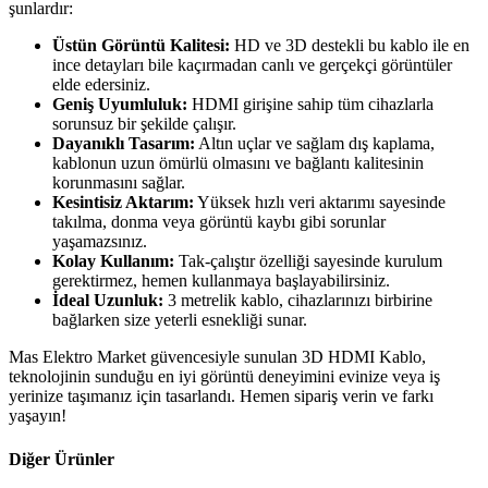
şunlardır:
Üstün Görüntü Kalitesi:
HD ve 3D destekli bu kablo ile en
ince detayları bile kaçırmadan canlı ve gerçekçi görüntüler
elde edersiniz.
Geniş Uyumluluk:
HDMI girişine sahip tüm cihazlarla
sorunsuz bir şekilde çalışır.
Dayanıklı Tasarım:
Altın uçlar ve sağlam dış kaplama,
kablonun uzun ömürlü olmasını ve bağlantı kalitesinin
korunmasını sağlar.
Kesintisiz Aktarım:
Yüksek hızlı veri aktarımı sayesinde
takılma, donma veya görüntü kaybı gibi sorunlar
yaşamazsınız.
Kolay Kullanım:
Tak-çalıştır özelliği sayesinde kurulum
gerektirmez, hemen kullanmaya başlayabilirsiniz.
İdeal Uzunluk:
3 metrelik kablo, cihazlarınızı birbirine
bağlarken size yeterli esnekliği sunar.
Mas Elektro Market güvencesiyle sunulan 3D HDMI Kablo,
teknolojinin sunduğu en iyi görüntü deneyimini evinize veya iş
yerinize taşımanız için tasarlandı. Hemen sipariş verin ve farkı
yaşayın!
Diğer Ürünler