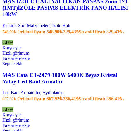
MAS İZOLE HALI YALITKAN PASPAS 2mm 1×1
(1MT)İZOLE PASPAS ELEKTRİK PANO HALISI
10kW
Elektrik Sarf Malzemeleri
,
İzole Halı
Orijinal fiyatı: 548,90₺.
329,43
₺
Şu anki fiyat: 329,43₺ .
548,90
₺
- 47%
Karşılaştır
Hızlı görünüm
Favorilere ekle
Sepete ekle
MAS Cata CT-2479 100W 6400K Beyaz Kristal
Yatay Led Bant Armatür
Led Bant Armatürler
,
Aydınlatma
Orijinal fiyatı: 667,92₺.
356,41
₺
Şu anki fiyat: 356,41₺ .
667,92
₺
- 47%
Karşılaştır
Hızlı görünüm
Favorilere ekle
Sepete ekle