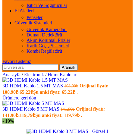
Isıtıcı Ve Soğutucular
El Aletleri
Penseler
Güvenlik Sistemleri
Güvenlik Kameraları
Duman Dedektörü
Akım Korumalı Prizler
Kartlı Geçiş Sistemleri
Kombi Regülatörü
Favori Listeniz
Aramak
Anasayfa
/
Elektronik
/
Hdmı Kablolar
3D HDMI Kablo 1.5 MT MAS
Orijinal fiyatı:
108,90
₺
108,90₺.
65,22
₺
Şu anki fiyat: 65,22₺ .
Ürünlere geri dön
3D HDMI Kablo 5 MT MAS
Orijinal fiyatı:
141,90
₺
141,90₺.
119,79
₺
Şu anki fiyat: 119,79₺ .
- 19%