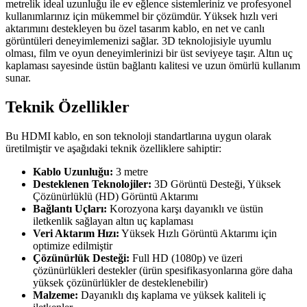
metrelik ideal uzunluğu ile ev eğlence sistemleriniz ve profesyonel
kullanımlarınız için mükemmel bir çözümdür. Yüksek hızlı veri
aktarımını destekleyen bu özel tasarım kablo, en net ve canlı
görüntüleri deneyimlemenizi sağlar. 3D teknolojisiyle uyumlu
olması, film ve oyun deneyimlerinizi bir üst seviyeye taşır. Altın uç
kaplaması sayesinde üstün bağlantı kalitesi ve uzun ömürlü kullanım
sunar.
Teknik Özellikler
Bu HDMI kablo, en son teknoloji standartlarına uygun olarak
üretilmiştir ve aşağıdaki teknik özelliklere sahiptir:
Kablo Uzunluğu:
3 metre
Desteklenen Teknolojiler:
3D Görüntü Desteği, Yüksek
Çözünürlüklü (HD) Görüntü Aktarımı
Bağlantı Uçları:
Korozyona karşı dayanıklı ve üstün
iletkenlik sağlayan altın uç kaplaması
Veri Aktarım Hızı:
Yüksek Hızlı Görüntü Aktarımı için
optimize edilmiştir
Çözünürlük Desteği:
Full HD (1080p) ve üzeri
çözünürlükleri destekler (ürün spesifikasyonlarına göre daha
yüksek çözünürlükler de desteklenebilir)
Malzeme:
Dayanıklı dış kaplama ve yüksek kaliteli iç