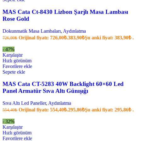
MAS Cata Ct-8430 Lizbon Şarjlı Masa Lambası
Rose Gold
Dokunmatik Masa Lambaları
,
Aydınlatma
Orijinal fiyatı: 726,00₺.
383,90
₺
Şu anki fiyat: 383,90₺ .
726,00
₺
- 47%
Karşılaştır
Hızlı görünüm
Favorilere ekle
Sepete ekle
MAS Cata CT-5283 40W Backlight 60×60 Led
Panel Armatür Sıva Altı Günışığı
Sıva Altı Led Paneller
,
Aydınlatma
Orijinal fiyatı: 554,40₺.
295,86
₺
Şu anki fiyat: 295,86₺ .
554,40
₺
- 32%
Karşılaştır
Hızlı görünüm
Favorilere ekle