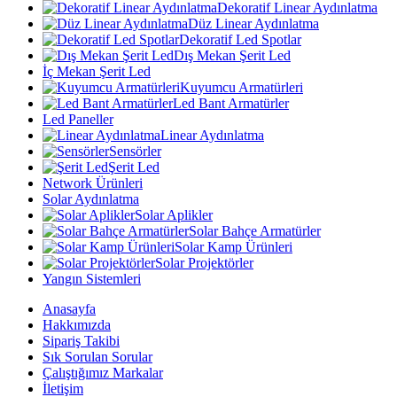
Dekoratif Linear Aydınlatma
Düz Linear Aydınlatma
Dekoratif Led Spotlar
Dış Mekan Şerit Led
İç Mekan Şerit Led
Kuyumcu Armatürleri
Led Bant Armatürler
Led Paneller
Linear Aydınlatma
Sensörler
Şerit Led
Network Ürünleri
Solar Aydınlatma
Solar Aplikler
Solar Bahçe Armatürler
Solar Kamp Ürünleri
Solar Projektörler
Yangın Sistemleri
Anasayfa
Hakkımızda
Sipariş Takibi
Sık Sorulan Sorular
Çalıştığımız Markalar
İletişim