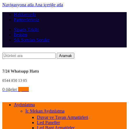
Navigasyona atla
Ana içeriğe atla
Hakkımızda
Partnerlerimiz
Sipariş Takibi
İletişim
Sık Sorulan Sorular
Aramak
7/24 Whatsapp Hattı
0544 850 13 05
0
öğeler
0,00
₺
Aydınlatma
İç Mekan Aydınlatma
Duvar ve Tavan Armatürleri
Led Paneller
Led Bant Armatürler