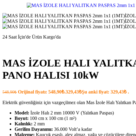
24 Saat İçin'de Ürün Kargo'da
MAS İZOLE HALI YALITKA
PANO HALISI 10kW
Orijinal fiyatı: 548,90₺.
329,43
₺
Şu anki fiyat: 329,43₺ .
548,90
₺
Elektrik güvenliğiniz için vazgeçilmez olan Mas İzole Halı Yalıtkan P
Model:
İzole Halı 2 mm 10000 V (Yalıtkan Paspas)
Boyut:
100 cm x 100 cm (1 m²)
Kalınlık:
2 mm
Gerilim Dayanımı:
36.000 Volt’a kadar
Malzeme:
Kauçuk esaslı, alev almaz, yağa ve çözücülere diren