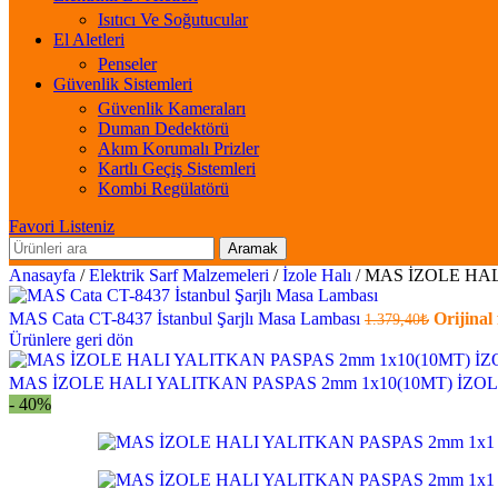
Isıtıcı Ve Soğutucular
El Aletleri
Penseler
Güvenlik Sistemleri
Güvenlik Kameraları
Duman Dedektörü
Akım Korumalı Prizler
Kartlı Geçiş Sistemleri
Kombi Regülatörü
Favori Listeniz
Aramak
Anasayfa
/
Elektrik Sarf Malzemeleri
/
İzole Halı
/
MAS İZOLE HAL
MAS Cata CT-8437 İstanbul Şarjlı Masa Lambası
Orijinal 
1.379,40
₺
Ürünlere geri dön
MAS İZOLE HALI YALITKAN PASPAS 2mm 1x10(10MT) İZO
- 40%