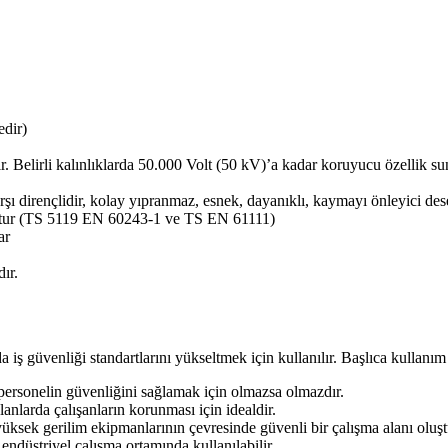
dir)
. Belirli kalınlıklarda 50.000 Volt (50 kV)’a kadar koruyucu özellik su
rşı dirençlidir, kolay yıpranmaz, esnek, dayanıklı, kaymayı önleyici des
uttur (TS 5119 EN 60243-1 ve TS EN 61111)
ar
ır.
da iş güvenliği standartlarını yükseltmek için kullanılır. Başlıca kullanım 
ersonelin güvenliğini sağlamak için olmazsa olmazdır.
anlarda çalışanların korunması için idealdir.
yüksek gerilim ekipmanlarının çevresinde güvenli bir çalışma alanı oluşt
endüstriyel çalışma ortamında kullanılabilir.