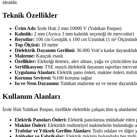
idealdir.
Teknik Özellikler
Ürün Adı:
İzole Halı 2 mm 10000 V (Yalıtkan Paspas)
Kalınlık:
2 mm (Ayrıca 3 mm kalınlık seçeneği de mevcuttur)
Boyutlar:
100 cm Genişlik x 100 cm Uzunluk (1 m² Ölçüsünde
Top Ölçüsü:
10 metre
Dielektrik Dayanım Gerilimi:
36.000 Volt’a kadar dayanıklıdır
Malzeme:
Kauçuk esaslı
Özellikler:
Elektriği iletmez, alev almaz, yağa ve çözücülere ka
Sertifikasyon:
TSE onaylı dielektrik dayanım raporları mevc
Uygulama Alanları:
Elektrik pano önleri, makine önleri, trafol
Koruma Seviyesi:
%100 koruma sağlar
Isı ve Nem Dayanımı:
Yalıtkan malzeme ısı ve neme dayanıklıd
Kullanım Alanları
İzole Halı Yalıtkan Paspas, özellikle elektrikle çalışan tüm iş alanların
Elektrik Panoları Önleri:
Elektrik panolarına müdahale eden p
Makine Önleri:
Elektrikli endüstriyel makinelerin bulunduğu al
Trafolar ve Yüksek Gerilim Alanları:
Trafo odaları ve diğer 
Atölyeler ve Fabrikalar:
Elektrik riskinin bulunduğu her türlü 