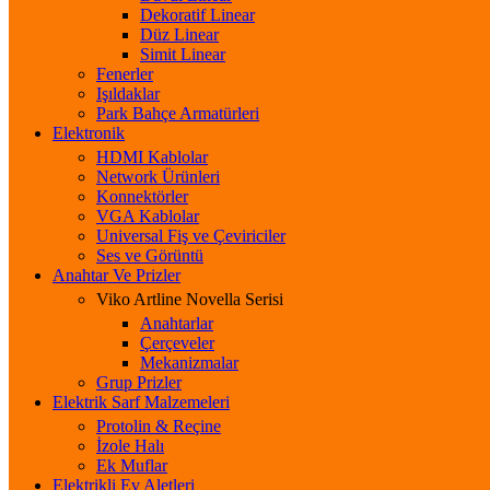
Dekoratif Linear
Düz Linear
Simit Linear
Fenerler
Işıldaklar
Park Bahçe Armatürleri
Elektronik
HDMI Kablolar
Network Ürünleri
Konnektörler
VGA Kablolar
Universal Fiş ve Çeviriciler
Ses ve Görüntü
Anahtar Ve Prizler
Viko Artline Novella Serisi
Anahtarlar
Çerçeveler
Mekanizmalar
Grup Prizler
Elektrik Sarf Malzemeleri
Protolin & Reçine
İzole Halı
Ek Muflar
Elektrikli Ev Aletleri