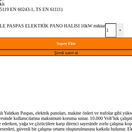
klı
S 5119 EN 60243-1, TS EN 61111)
LE PASPAS ELEKTRİK PANO HALISI 10kW miktar
+
Sepete Ekle
Şimdi satın al
alıtkan Paspas, elektrik panoları, makine önleri ve trafolar gibi yüksek
sayesinde kullanıcılarına maksimum koruma sunar. 10.000 Volt’luk çalışma
ize ederken, yağa ve çözücülere karşı direnci sayesinde zorlu çalışma ko
senleri, güvenli bir çalışma ortamı oluşturulmasına katkıda bulunur. E