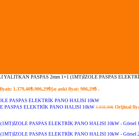
I YALITKAN PASPAS 2mm 1×1 (1MT)İZOLE PASPAS ELEKTR
fiyatı: 1.379,40₺.
906,29
₺
Şu anki fiyat: 906,29₺ .
LE PASPAS ELEKTRİK PANO HALISI 10kW
Orijinal fiy
3.958,90
₺