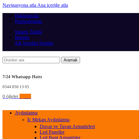
Navigasyona atla
Ana içeriğe atla
Hakkımızda
Partnerlerimiz
Sipariş Takibi
İletişim
Sık Sorulan Sorular
Aramak
7/24 Whatsapp Hattı
0544 850 13 05
0
öğeler
0,00
₺
Aydınlatma
İç Mekan Aydınlatma
Duvar ve Tavan Armatürleri
Led Paneller
Led Bant Armatürler