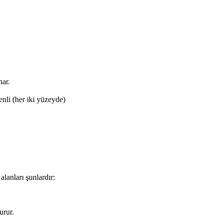
nar.
enli (her iki yüzeyde)
alanları şunlardır:
urur.