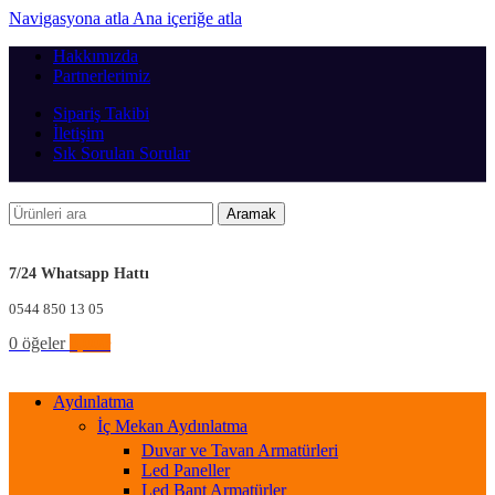
Navigasyona atla
Ana içeriğe atla
Hakkımızda
Partnerlerimiz
Sipariş Takibi
İletişim
Sık Sorulan Sorular
Aramak
7/24 Whatsapp Hattı
0544 850 13 05
0
öğeler
0,00
₺
Aydınlatma
İç Mekan Aydınlatma
Duvar ve Tavan Armatürleri
Led Paneller
Led Bant Armatürler