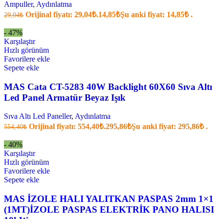
Ampuller
,
Aydınlatma
Orijinal fiyatı: 29,04₺.
14,85
₺
Şu anki fiyat: 14,85₺ .
29,04
₺
- 47%
Karşılaştır
Hızlı görünüm
Favorilere ekle
Sepete ekle
MAS Cata CT-5283 40W Backlight 60X60 Sıva Altı
Led Panel Armatür Beyaz Işık
Sıva Altı Led Paneller
,
Aydınlatma
Orijinal fiyatı: 554,40₺.
295,86
₺
Şu anki fiyat: 295,86₺ .
554,40
₺
- 40%
Karşılaştır
Hızlı görünüm
Favorilere ekle
Sepete ekle
MAS İZOLE HALI YALITKAN PASPAS 2mm 1×1
(1MT)İZOLE PASPAS ELEKTRİK PANO HALISI