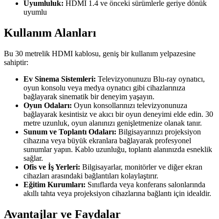
Uyumluluk:
HDMI 1.4 ve önceki sürümlerle geriye dönük
uyumlu
Kullanım Alanları
Bu 30 metrelik HDMI kablosu, geniş bir kullanım yelpazesine
sahiptir:
Ev Sinema Sistemleri:
Televizyonunuzu Blu-ray oynatıcı,
oyun konsolu veya medya oynatıcı gibi cihazlarınıza
bağlayarak sinematik bir deneyim yaşayın.
Oyun Odaları:
Oyun konsollarınızı televizyonunuza
bağlayarak kesintisiz ve akıcı bir oyun deneyimi elde edin. 30
metre uzunluk, oyun alanınızı genişletmenize olanak tanır.
Sunum ve Toplantı Odaları:
Bilgisayarınızı projeksiyon
cihazına veya büyük ekranlara bağlayarak profesyonel
sunumlar yapın. Kablo uzunluğu, toplantı alanınızda esneklik
sağlar.
Ofis ve İş Yerleri:
Bilgisayarlar, monitörler ve diğer ekran
cihazları arasındaki bağlantıları kolaylaştırır.
Eğitim Kurumları:
Sınıflarda veya konferans salonlarında
akıllı tahta veya projeksiyon cihazlarına bağlantı için idealdir.
Avantajlar ve Faydalar