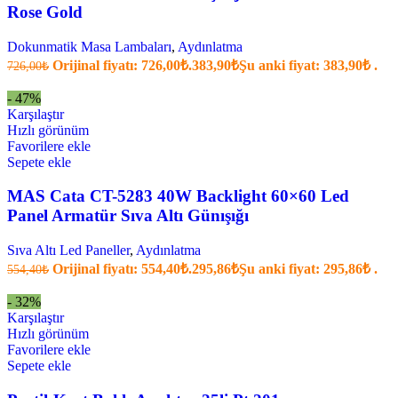
Rose Gold
Dokunmatik Masa Lambaları
,
Aydınlatma
Orijinal fiyatı: 726,00₺.
383,90
₺
Şu anki fiyat: 383,90₺ .
726,00
₺
- 47%
Karşılaştır
Hızlı görünüm
Favorilere ekle
Sepete ekle
MAS Cata CT-5283 40W Backlight 60×60 Led
Panel Armatür Sıva Altı Günışığı
Sıva Altı Led Paneller
,
Aydınlatma
Orijinal fiyatı: 554,40₺.
295,86
₺
Şu anki fiyat: 295,86₺ .
554,40
₺
- 32%
Karşılaştır
Hızlı görünüm
Favorilere ekle
Sepete ekle