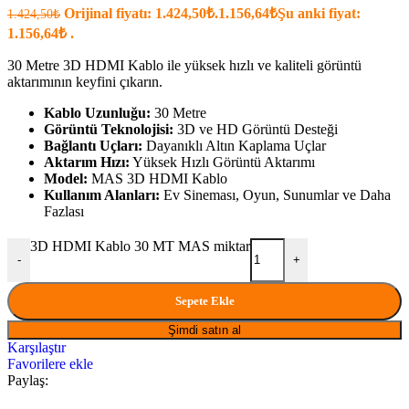
Orijinal fiyatı: 1.424,50₺.
1.156,64
₺
Şu anki fiyat:
1.424,50
₺
1.156,64₺ .
30 Metre 3D HDMI Kablo ile yüksek hızlı ve kaliteli görüntü
aktarımının keyfini çıkarın.
Kablo Uzunluğu:
30 Metre
Görüntü Teknolojisi:
3D ve HD Görüntü Desteği
Bağlantı Uçları:
Dayanıklı Altın Kaplama Uçlar
Aktarım Hızı:
Yüksek Hızlı Görüntü Aktarımı
Model:
MAS 3D HDMI Kablo
Kullanım Alanları:
Ev Sineması, Oyun, Sunumlar ve Daha
Fazlası
3D HDMI Kablo 30 MT MAS miktar
-
+
Sepete Ekle
Şimdi satın al
Karşılaştır
Favorilere ekle
Paylaş: