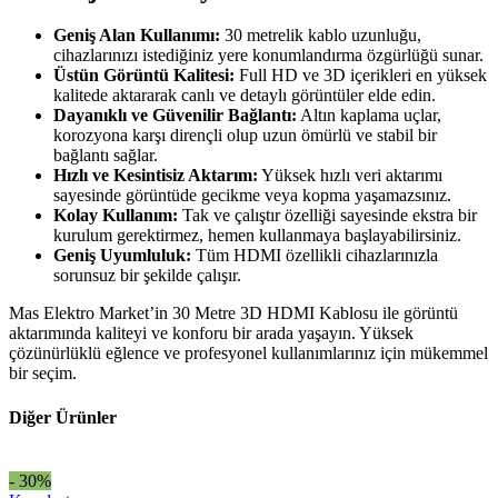
Geniş Alan Kullanımı:
30 metrelik kablo uzunluğu,
cihazlarınızı istediğiniz yere konumlandırma özgürlüğü sunar.
Üstün Görüntü Kalitesi:
Full HD ve 3D içerikleri en yüksek
kalitede aktararak canlı ve detaylı görüntüler elde edin.
Dayanıklı ve Güvenilir Bağlantı:
Altın kaplama uçlar,
korozyona karşı dirençli olup uzun ömürlü ve stabil bir
bağlantı sağlar.
Hızlı ve Kesintisiz Aktarım:
Yüksek hızlı veri aktarımı
sayesinde görüntüde gecikme veya kopma yaşamazsınız.
Kolay Kullanım:
Tak ve çalıştır özelliği sayesinde ekstra bir
kurulum gerektirmez, hemen kullanmaya başlayabilirsiniz.
Geniş Uyumluluk:
Tüm HDMI özellikli cihazlarınızla
sorunsuz bir şekilde çalışır.
Mas Elektro Market’in 30 Metre 3D HDMI Kablosu ile görüntü
aktarımında kaliteyi ve konforu bir arada yaşayın. Yüksek
çözünürlüklü eğlence ve profesyonel kullanımlarınız için mükemmel
bir seçim.
Diğer Ürünler
- 30%