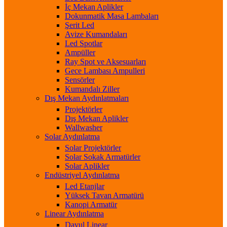
İç Mekan Aplikler
Dokunmatik Masa Lambaları
Şerit Led
Avize Kumandaları
Led Spotlar
Ampüller
Ray Spot ve Aksesuarları
Gece Lambası Ampulleri
Sensörler
Kumandalı Ziller
Dış Mekan Aydınlatmaları
Projektörler
Dış Mekan Aplikler
Wallwasher
Solar Aydınlatma
Solar Projektörler
Solar Sokak Armatürler
Solar Aplikler
Endüstriyel Aydınlatma
Led Etanjlar
Yüksek Tavan Armatürü
Kanopi Armatür
Linear Aydınlatma
Davul Linear