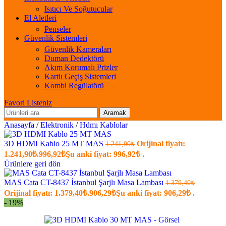
Isıtıcı Ve Soğutucular
El Aletleri
Penseler
Güvenlik Sistemleri
Güvenlik Kameraları
Duman Dedektörü
Akım Korumalı Prizler
Kartlı Geçiş Sistemleri
Kombi Regülatörü
Favori Listeniz
Aramak
Anasayfa
/
Elektronik
/
Hdmı Kablolar
3D HDMI Kablo 25 MT MAS
Orijinal fiyatı:
1.241,90
₺
1.241,90₺.
996,92
₺
Şu anki fiyat: 996,92₺ .
Ürünlere geri dön
MAS Cata CT-8437 İstanbul Şarjlı Masa Lambası
1.379,40
₺
Orijinal fiyatı: 1.379,40₺.
906,29
₺
Şu anki fiyat: 906,29₺ .
- 19%