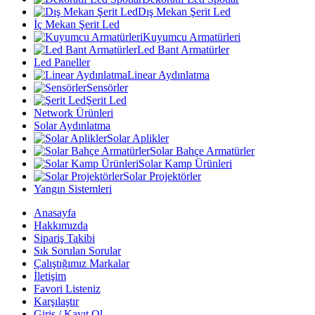
Dış Mekan Şerit Led
İç Mekan Şerit Led
Kuyumcu Armatürleri
Led Bant Armatürler
Led Paneller
Linear Aydınlatma
Sensörler
Şerit Led
Network Ürünleri
Solar Aydınlatma
Solar Aplikler
Solar Bahçe Armatürler
Solar Kamp Ürünleri
Solar Projektörler
Yangın Sistemleri
Anasayfa
Hakkımızda
Sipariş Takibi
Sık Sorulan Sorular
Çalıştığımız Markalar
İletişim
Favori Listeniz
Karşılaştır
Giriş / Kayıt Ol