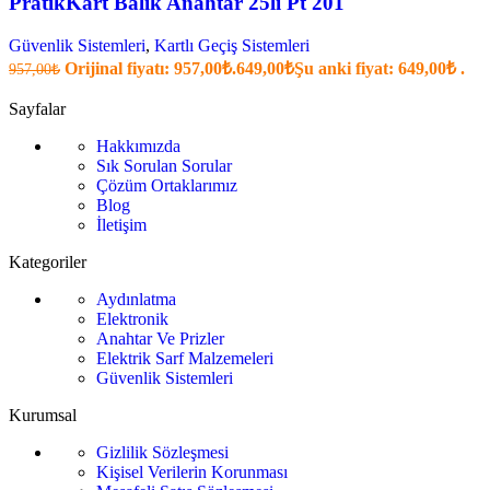
PratikKart Balık Anahtar 25li Pt 201
Güvenlik Sistemleri
,
Kartlı Geçiş Sistemleri
Orijinal fiyatı: 957,00₺.
649,00
₺
Şu anki fiyat: 649,00₺ .
957,00
₺
Sayfalar
Hakkımızda
Sık Sorulan Sorular
Çözüm Ortaklarımız
Blog
İletişim
Kategoriler
Aydınlatma
Elektronik
Anahtar Ve Prizler
Elektrik Sarf Malzemeleri
Güvenlik Sistemleri
Kurumsal
Gizlilik Sözleşmesi
Kişisel Verilerin Korunması