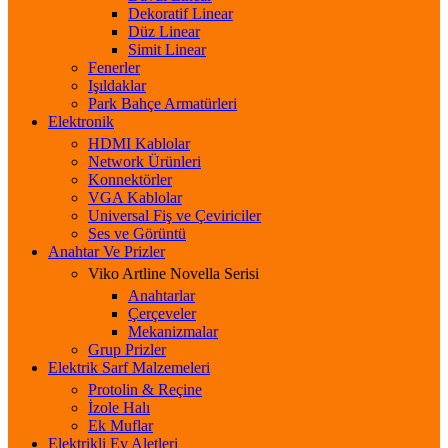
Dekoratif Linear
Düz Linear
Simit Linear
Fenerler
Işıldaklar
Park Bahçe Armatürleri
Elektronik
HDMI Kablolar
Network Ürünleri
Konnektörler
VGA Kablolar
Universal Fiş ve Çeviriciler
Ses ve Görüntü
Anahtar Ve Prizler
Viko Artline Novella Serisi
Anahtarlar
Çerçeveler
Mekanizmalar
Grup Prizler
Elektrik Sarf Malzemeleri
Protolin & Reçine
İzole Halı
Ek Muflar
Elektrikli Ev Aletleri