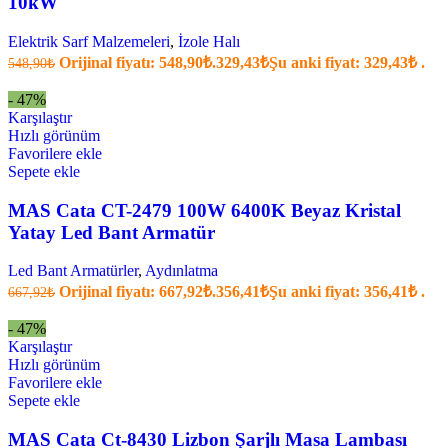
10kW
Elektrik Sarf Malzemeleri
,
İzole Halı
Orijinal fiyatı: 548,90₺.
329,43
₺
Şu anki fiyat: 329,43₺ .
548,90
₺
- 47%
Karşılaştır
Hızlı görünüm
Favorilere ekle
Sepete ekle
MAS Cata CT-2479 100W 6400K Beyaz Kristal
Yatay Led Bant Armatür
Led Bant Armatürler
,
Aydınlatma
Orijinal fiyatı: 667,92₺.
356,41
₺
Şu anki fiyat: 356,41₺ .
667,92
₺
- 47%
Karşılaştır
Hızlı görünüm
Favorilere ekle
Sepete ekle
MAS Cata Ct-8430 Lizbon Şarjlı Masa Lambası