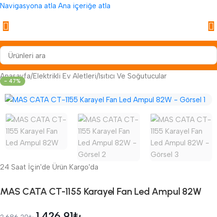
Navigasyona atla
Ana içeriğe atla
Anasayfa
/
Elektrikli Ev Aletleri
/
Isıtıcı Ve Soğutucular
- 47%
24 Saat İçin'de Ürün Kargo'da
MAS CATA CT-1155 Karayel Fan Led Ampul 82W
1.426,91
₺