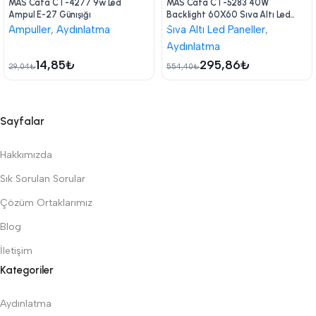
MAS Cata CT-4277 9w Led
MAS Cata CT-5283 40W
Ampul E-27 Günışığı
Backlight 60X60 Sıva Altı Led
Panel Armatür Beyaz Işık
Ampuller
,
Aydınlatma
Sıva Altı Led Paneller
,
Aydınlatma
14,85
₺
295,86
₺
29,04
₺
554,40
₺
Sayfalar
Hakkımızda
Sık Sorulan Sorular
Çözüm Ortaklarımız
Blog
İletişim
Kategoriler
Aydınlatma