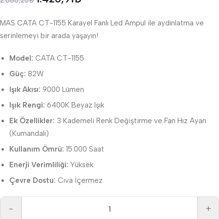
2.686,20
₺
MAS CATA CT-1155 Karayel Fanlı Led Ampul ile aydınlatma ve
serinlemeyi bir arada yaşayın!
Model:
CATA CT-1155
Güç:
82W
Işık Akısı:
9000 Lümen
Işık Rengi:
6400K Beyaz Işık
Ek Özellikler:
3 Kademeli Renk Değiştirme ve Fan Hız Ayarı
(Kumandalı)
Kullanım Ömrü:
15.000 Saat
Enerji Verimliliği:
Yüksek
Çevre Dostu:
Cıva İçermez
-
+