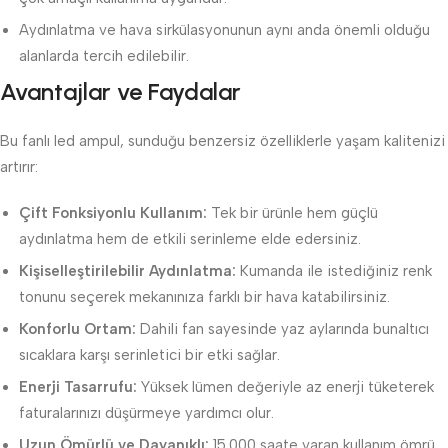
Aydınlatma ve hava sirkülasyonunun aynı anda önemli olduğu
alanlarda tercih edilebilir.
Avantajlar ve Faydalar
Bu fanlı led ampul, sunduğu benzersiz özelliklerle yaşam kalitenizi
artırır:
Çift Fonksiyonlu Kullanım:
Tek bir ürünle hem güçlü
aydınlatma hem de etkili serinleme elde edersiniz.
Kişiselleştirilebilir Aydınlatma:
Kumanda ile istediğiniz renk
tonunu seçerek mekanınıza farklı bir hava katabilirsiniz.
Konforlu Ortam:
Dahili fan sayesinde yaz aylarında bunaltıcı
sıcaklara karşı serinletici bir etki sağlar.
Enerji Tasarrufu:
Yüksek lümen değeriyle az enerji tüketerek
faturalarınızı düşürmeye yardımcı olur.
Uzun Ömürlü ve Dayanıklı:
15.000 saate varan kullanım ömrü