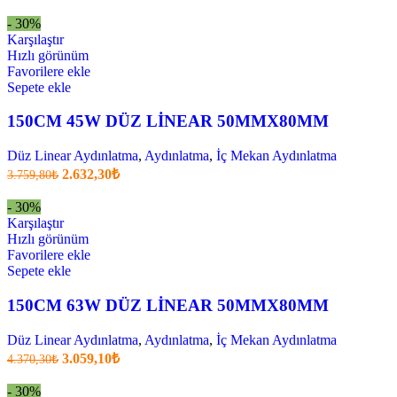
fiyatı:
anki
fiyat:
3.531,00₺.
- 30%
2.471,70₺
Karşılaştır
.
Hızlı görünüm
Favorilere ekle
Sepete ekle
150CM 45W DÜZ LİNEAR 50MMX80MM
Düz Linear Aydınlatma
,
Aydınlatma
,
İç Mekan Aydınlatma
Orijinal
Şu
2.632,30
₺
3.759,80
₺
fiyatı:
anki
fiyat:
3.759,80₺.
- 30%
2.632,30₺
Karşılaştır
.
Hızlı görünüm
Favorilere ekle
Sepete ekle
150CM 63W DÜZ LİNEAR 50MMX80MM
Düz Linear Aydınlatma
,
Aydınlatma
,
İç Mekan Aydınlatma
Orijinal
Şu
3.059,10
₺
4.370,30
₺
fiyatı:
anki
fiyat:
4.370,30₺.
- 30%