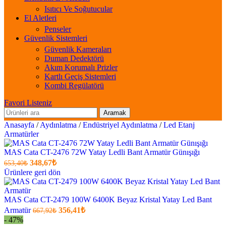
Isıtıcı Ve Soğutucular
El Aletleri
Penseler
Güvenlik Sistemleri
Güvenlik Kameraları
Duman Dedektörü
Akım Korumalı Prizler
Kartlı Geçiş Sistemleri
Kombi Regülatörü
Favori Listeniz
Aramak
Anasayfa
/
Aydınlatma
/
Endüstriyel Aydınlatma
/
Led Etanj
Armatürler
MAS Cata CT-2476 72W Yatay Ledli Bant Armatür Günışığı
Orijinal
Şu
348,67
₺
653,40
₺
fiyatı:
anki
Ürünlere geri dön
fiyat:
653,40₺.
348,67₺
.
MAS Cata CT-2479 100W 6400K Beyaz Kristal Yatay Led Bant
Orijinal
Şu
Armatür
356,41
₺
667,92
₺
fiyatı:
anki
- 47%