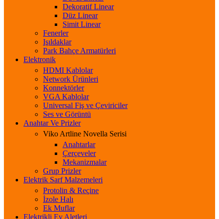
Dekoratif Linear
Düz Linear
Simit Linear
Fenerler
Işıldaklar
Park Bahçe Armatürleri
Elektronik
HDMI Kablolar
Network Ürünleri
Konnektörler
VGA Kablolar
Universal Fiş ve Çeviriciler
Ses ve Görüntü
Anahtar Ve Prizler
Viko Artline Novella Serisi
Anahtarlar
Çerçeveler
Mekanizmalar
Grup Prizler
Elektrik Sarf Malzemeleri
Protolin & Reçine
İzole Halı
Ek Muflar
Elektrikli Ev Aletleri