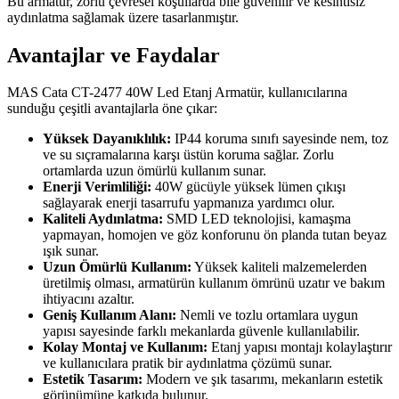
Bu armatür, zorlu çevresel koşullarda bile güvenilir ve kesintisiz
aydınlatma sağlamak üzere tasarlanmıştır.
Avantajlar ve Faydalar
MAS Cata CT-2477 40W Led Etanj Armatür, kullanıcılarına
sunduğu çeşitli avantajlarla öne çıkar:
Yüksek Dayanıklılık:
IP44 koruma sınıfı sayesinde nem, toz
ve su sıçramalarına karşı üstün koruma sağlar. Zorlu
ortamlarda uzun ömürlü kullanım sunar.
Enerji Verimliliği:
40W gücüyle yüksek lümen çıkışı
sağlayarak enerji tasarrufu yapmanıza yardımcı olur.
Kaliteli Aydınlatma:
SMD LED teknolojisi, kamaşma
yapmayan, homojen ve göz konforunu ön planda tutan beyaz
ışık sunar.
Uzun Ömürlü Kullanım:
Yüksek kaliteli malzemelerden
üretilmiş olması, armatürün kullanım ömrünü uzatır ve bakım
ihtiyacını azaltır.
Geniş Kullanım Alanı:
Nemli ve tozlu ortamlara uygun
yapısı sayesinde farklı mekanlarda güvenle kullanılabilir.
Kolay Montaj ve Kullanım:
Etanj yapısı montajı kolaylaştırır
ve kullanıcılara pratik bir aydınlatma çözümü sunar.
Estetik Tasarım:
Modern ve şık tasarımı, mekanların estetik
görünümüne katkıda bulunur.