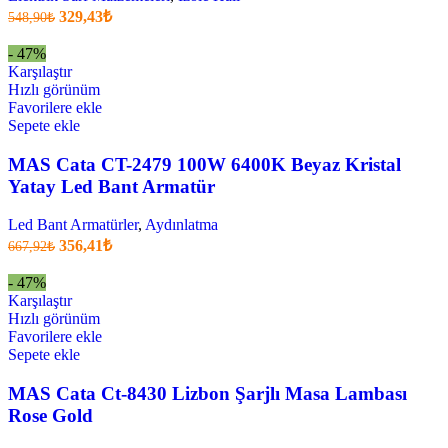
Orijinal
Şu
329,43
₺
548,90
₺
fiyatı:
anki
fiyat:
548,90₺.
- 47%
329,43₺
Karşılaştır
.
Hızlı görünüm
Favorilere ekle
Sepete ekle
MAS Cata CT-2479 100W 6400K Beyaz Kristal
Yatay Led Bant Armatür
Led Bant Armatürler
,
Aydınlatma
Orijinal
Şu
356,41
₺
667,92
₺
fiyatı:
anki
fiyat:
667,92₺.
- 47%
356,41₺
Karşılaştır
.
Hızlı görünüm
Favorilere ekle
Sepete ekle
MAS Cata Ct-8430 Lizbon Şarjlı Masa Lambası
Rose Gold