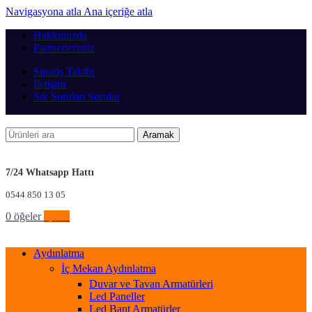
Navigasyona atla
Ana içeriğe atla
Hakkımızda
Partnerlerimiz
Sipariş Takibi
İletişim
Sık Sorulan Sorular
Aramak
7/24 Whatsapp Hattı
0544 850 13 05
0
öğeler
0,00
₺
Aydınlatma
İç Mekan Aydınlatma
Duvar ve Tavan Armatürleri
Led Paneller
Led Bant Armatürler