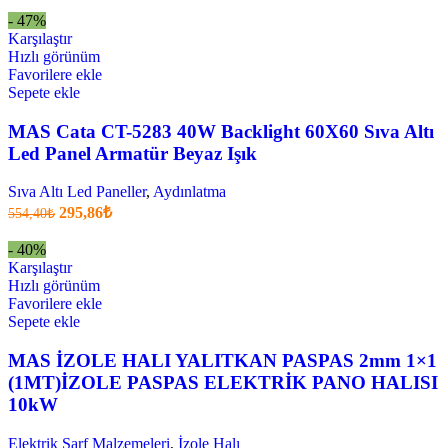
fiyat:
29,04₺.
- 47%
14,85₺
Karşılaştır
.
Hızlı görünüm
Favorilere ekle
Sepete ekle
MAS Cata CT-5283 40W Backlight 60X60 Sıva Altı
Led Panel Armatür Beyaz Işık
Sıva Altı Led Paneller
,
Aydınlatma
Orijinal
Şu
295,86
₺
554,40
₺
fiyatı:
anki
fiyat:
554,40₺.
- 40%
295,86₺
Karşılaştır
.
Hızlı görünüm
Favorilere ekle
Sepete ekle
MAS İZOLE HALI YALITKAN PASPAS 2mm 1×1
(1MT)İZOLE PASPAS ELEKTRİK PANO HALISI
10kW
Elektrik Sarf Malzemeleri
,
İzole Halı