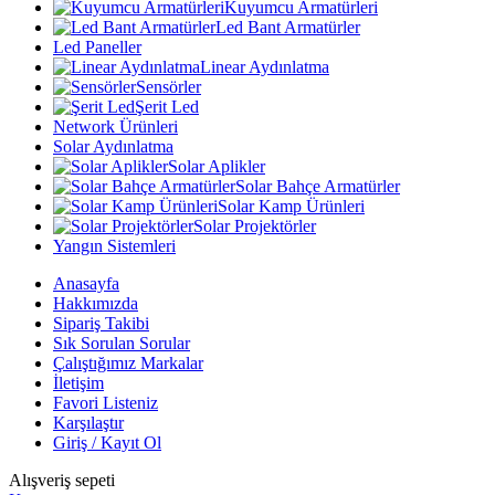
Kuyumcu Armatürleri
Led Bant Armatürler
Led Paneller
Linear Aydınlatma
Sensörler
Şerit Led
Network Ürünleri
Solar Aydınlatma
Solar Aplikler
Solar Bahçe Armatürler
Solar Kamp Ürünleri
Solar Projektörler
Yangın Sistemleri
Anasayfa
Hakkımızda
Sipariş Takibi
Sık Sorulan Sorular
Çalıştığımız Markalar
İletişim
Favori Listeniz
Karşılaştır
Giriş / Kayıt Ol
Alışveriş sepeti