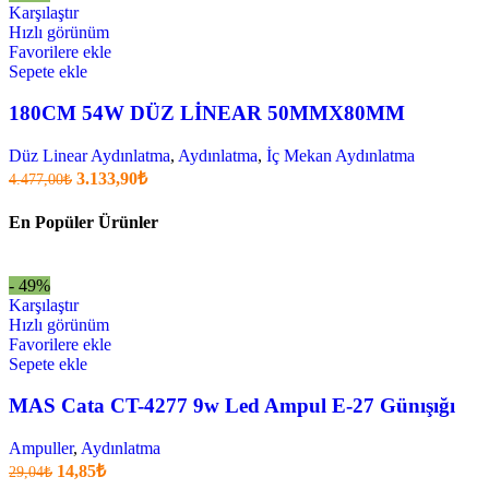
3.059,10₺
Karşılaştır
.
Hızlı görünüm
Favorilere ekle
Sepete ekle
180CM 54W DÜZ LİNEAR 50MMX80MM
Düz Linear Aydınlatma
,
Aydınlatma
,
İç Mekan Aydınlatma
Orijinal
Şu
3.133,90
₺
4.477,00
₺
fiyatı:
anki
fiyat:
4.477,00₺.
En Popüler Ürünler
3.133,90₺
.
- 49%
Karşılaştır
Hızlı görünüm
Favorilere ekle
Sepete ekle
MAS Cata CT-4277 9w Led Ampul E-27 Günışığı
Ampuller
,
Aydınlatma
Orijinal
Şu
14,85
₺
29,04
₺
fiyatı:
anki