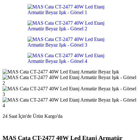
fiyat:
667,92₺.
356,41₺
.
24 Saat İçin'de Ürün Kargo'da
MAS Cata CT-2477 40W Led Etanj Armatür