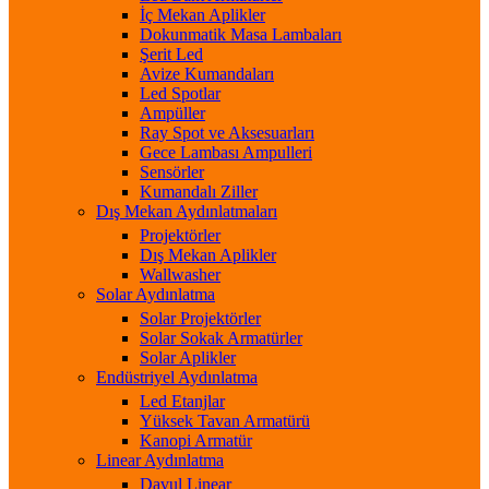
İç Mekan Aplikler
Dokunmatik Masa Lambaları
Şerit Led
Avize Kumandaları
Led Spotlar
Ampüller
Ray Spot ve Aksesuarları
Gece Lambası Ampulleri
Sensörler
Kumandalı Ziller
Dış Mekan Aydınlatmaları
Projektörler
Dış Mekan Aplikler
Wallwasher
Solar Aydınlatma
Solar Projektörler
Solar Sokak Armatürler
Solar Aplikler
Endüstriyel Aydınlatma
Led Etanjlar
Yüksek Tavan Armatürü
Kanopi Armatür
Linear Aydınlatma
Davul Linear