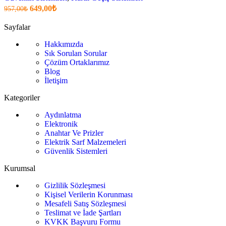
Orijinal
Şu
649,00
₺
957,00
₺
fiyatı:
anki
fiyat:
957,00₺.
Sayfalar
649,00₺
Hakkımızda
.
Sık Sorulan Sorular
Çözüm Ortaklarımız
Blog
İletişim
Kategoriler
Aydınlatma
Elektronik
Anahtar Ve Prizler
Elektrik Sarf Malzemeleri
Güvenlik Sistemleri
Kurumsal
Gizlilik Sözleşmesi
Kişisel Verilerin Korunması
Mesafeli Satış Sözleşmesi
Teslimat ve İade Şartları
KVKK Başvuru Formu