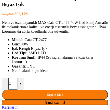
Beyaz Işık
Orijinal
Şu
302,17
₺
566,28
₺
fiyatı:
anki
fiyat:
Nem ve toza dayanıklı MAS Cata CT-2477 40W Led Etanj Armatür
566,28₺.
ile mekanlarınıza kaliteli ve enerji tasarruflu beyaz ışık getirin. IP44
302,17₺
korumasıyla zorlu koşullarda bile güvenilir.
.
Model:
Cata CT-2477
Güç:
40W
Işık Rengi:
Beyaz Işık
Led Tipi:
SMD LED
Koruma Sınıfı:
IP44 (Su sıçramalarına ve toza karşı
korumalı)
Garanti:
1 Yıl
Nemli alanlar için ideal
MAS Cata CT-2477 40W Led Etanj Armatür Beyaz Işık miktar
-
+
Sepete Ekle
Şimdi satın al
Karşılaştır