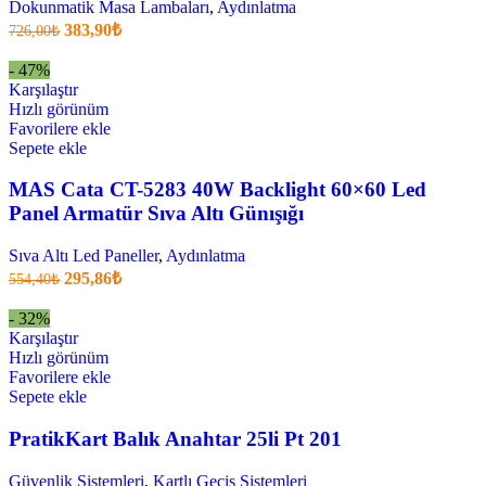
Dokunmatik Masa Lambaları
,
Aydınlatma
Orijinal
Şu
383,90
₺
726,00
₺
fiyatı:
anki
fiyat:
726,00₺.
- 47%
383,90₺
Karşılaştır
.
Hızlı görünüm
Favorilere ekle
Sepete ekle
MAS Cata CT-5283 40W Backlight 60×60 Led
Panel Armatür Sıva Altı Günışığı
Sıva Altı Led Paneller
,
Aydınlatma
Orijinal
Şu
295,86
₺
554,40
₺
fiyatı:
anki
fiyat:
554,40₺.
- 32%
295,86₺
Karşılaştır
.
Hızlı görünüm
Favorilere ekle
Sepete ekle
PratikKart Balık Anahtar 25li Pt 201
Güvenlik Sistemleri
,
Kartlı Geçiş Sistemleri