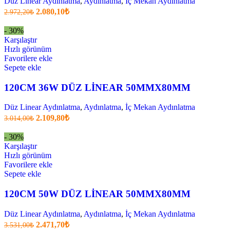
Düz Linear Aydınlatma
,
Aydınlatma
,
İç Mekan Aydınlatma
Orijinal
Şu
2.080,10
₺
2.972,20
₺
fiyatı:
anki
fiyat:
2.972,20₺.
- 30%
2.080,10₺
Karşılaştır
.
Hızlı görünüm
Favorilere ekle
Sepete ekle
120CM 36W DÜZ LİNEAR 50MMX80MM
Düz Linear Aydınlatma
,
Aydınlatma
,
İç Mekan Aydınlatma
Orijinal
Şu
2.109,80
₺
3.014,00
₺
fiyatı:
anki
fiyat:
3.014,00₺.
- 30%
2.109,80₺
Karşılaştır
.
Hızlı görünüm
Favorilere ekle
Sepete ekle
120CM 50W DÜZ LİNEAR 50MMX80MM
Düz Linear Aydınlatma
,
Aydınlatma
,
İç Mekan Aydınlatma
Orijinal
Şu
2.471,70
₺
3.531,00
₺