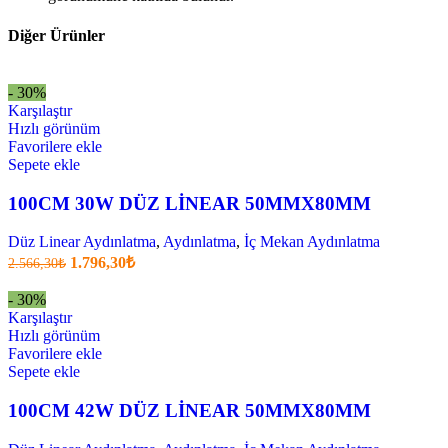
Diğer Ürünler
- 30%
Karşılaştır
Hızlı görünüm
Favorilere ekle
Sepete ekle
100CM 30W DÜZ LİNEAR 50MMX80MM
Düz Linear Aydınlatma
,
Aydınlatma
,
İç Mekan Aydınlatma
Orijinal
Şu
1.796,30
₺
2.566,30
₺
fiyatı:
anki
fiyat:
2.566,30₺.
- 30%
1.796,30₺
Karşılaştır
.
Hızlı görünüm
Favorilere ekle
Sepete ekle
100CM 42W DÜZ LİNEAR 50MMX80MM