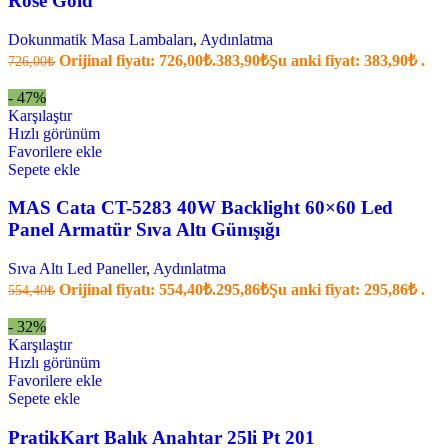
Rose Gold
Dokunmatik Masa Lambaları
,
Aydınlatma
Orijinal fiyatı: 726,00₺.
383,90
₺
Şu anki fiyat: 383,90₺ .
726,00
₺
- 47%
Karşılaştır
Hızlı görünüm
Favorilere ekle
Sepete ekle
MAS Cata CT-5283 40W Backlight 60×60 Led
Panel Armatür Sıva Altı Günışığı
Sıva Altı Led Paneller
,
Aydınlatma
Orijinal fiyatı: 554,40₺.
295,86
₺
Şu anki fiyat: 295,86₺ .
554,40
₺
- 32%
Karşılaştır
Hızlı görünüm
Favorilere ekle
Sepete ekle
PratikKart Balık Anahtar 25li Pt 201