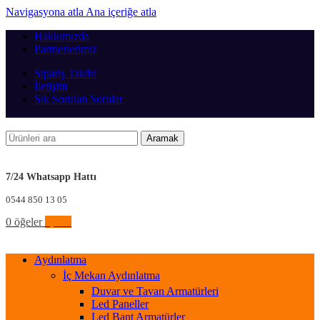
Navigasyona atla
Ana içeriğe atla
Hakkımızda
Partnerlerimiz
Sipariş Takibi
İletişim
Sık Sorulan Sorular
Aramak
7/24 Whatsapp Hattı
0544 850 13 05
0
öğeler
0,00
₺
Aydınlatma
İç Mekan Aydınlatma
Duvar ve Tavan Armatürleri
Led Paneller
Led Bant Armatürler