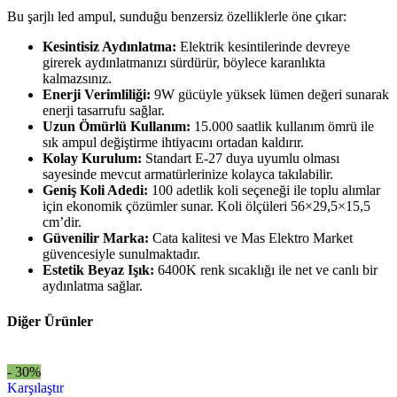
Bu şarjlı led ampul, sunduğu benzersiz özelliklerle öne çıkar:
Kesintisiz Aydınlatma:
Elektrik kesintilerinde devreye
girerek aydınlatmanızı sürdürür, böylece karanlıkta
kalmazsınız.
Enerji Verimliliği:
9W gücüyle yüksek lümen değeri sunarak
enerji tasarrufu sağlar.
Uzun Ömürlü Kullanım:
15.000 saatlik kullanım ömrü ile
sık ampul değiştirme ihtiyacını ortadan kaldırır.
Kolay Kurulum:
Standart E-27 duya uyumlu olması
sayesinde mevcut armatürlerinize kolayca takılabilir.
Geniş Koli Adedi:
100 adetlik koli seçeneği ile toplu alımlar
için ekonomik çözümler sunar. Koli ölçüleri 56×29,5×15,5
cm’dir.
Güvenilir Marka:
Cata kalitesi ve Mas Elektro Market
güvencesiyle sunulmaktadır.
Estetik Beyaz Işık:
6400K renk sıcaklığı ile net ve canlı bir
aydınlatma sağlar.
Diğer Ürünler
- 30%
Karşılaştır