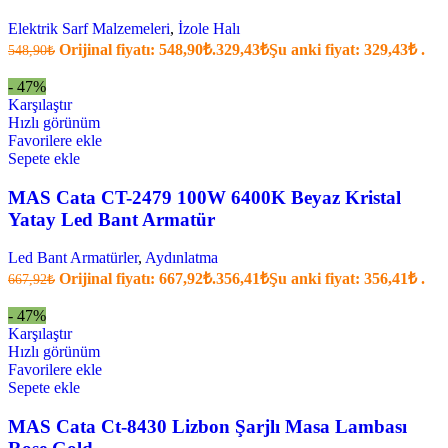
Elektrik Sarf Malzemeleri
,
İzole Halı
Orijinal fiyatı: 548,90₺.
329,43
₺
Şu anki fiyat: 329,43₺ .
548,90
₺
- 47%
Karşılaştır
Hızlı görünüm
Favorilere ekle
Sepete ekle
MAS Cata CT-2479 100W 6400K Beyaz Kristal
Yatay Led Bant Armatür
Led Bant Armatürler
,
Aydınlatma
Orijinal fiyatı: 667,92₺.
356,41
₺
Şu anki fiyat: 356,41₺ .
667,92
₺
- 47%
Karşılaştır
Hızlı görünüm
Favorilere ekle
Sepete ekle
MAS Cata Ct-8430 Lizbon Şarjlı Masa Lambası