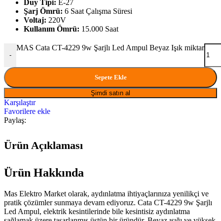
Duy Tipi:
E-27
Şarj Ömrü:
6 Saat Çalışma Süresi
Voltaj:
220V
Kullanım Ömrü:
15.000 Saat
MAS Cata CT-4229 9w Şarjlı Led Ampul Beyaz Işık miktar
-
Sepete Ekle
Şimdi satın al
Karşılaştır
Favorilere ekle
Paylaş:
Ürün Açıklaması
Ürün Hakkında
Mas Elektro Market olarak, aydınlatma ihtiyaçlarınıza yenilikçi ve
pratik çözümler sunmaya devam ediyoruz. Cata CT-4229 9w Şarjlı
Led Ampul, elektrik kesintilerinde bile kesintisiz aydınlatma
sağlamak üzere tasarlanmış üstün bir üründür. Beyaz ışığı ve yüksek