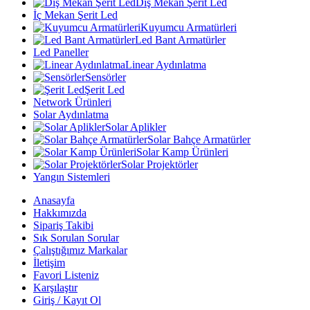
Dış Mekan Şerit Led
İç Mekan Şerit Led
Kuyumcu Armatürleri
Led Bant Armatürler
Led Paneller
Linear Aydınlatma
Sensörler
Şerit Led
Network Ürünleri
Solar Aydınlatma
Solar Aplikler
Solar Bahçe Armatürler
Solar Kamp Ürünleri
Solar Projektörler
Yangın Sistemleri
Anasayfa
Hakkımızda
Sipariş Takibi
Sık Sorulan Sorular
Çalıştığımız Markalar
İletişim
Favori Listeniz
Karşılaştır
Giriş / Kayıt Ol