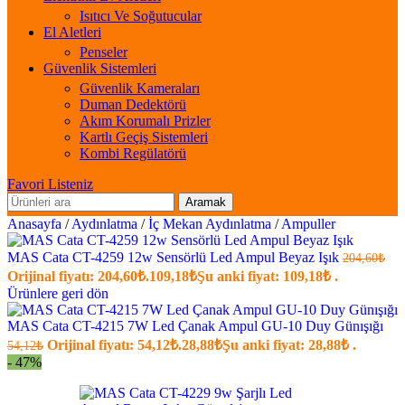
Isıtıcı Ve Soğutucular
El Aletleri
Penseler
Güvenlik Sistemleri
Güvenlik Kameraları
Duman Dedektörü
Akım Korumalı Prizler
Kartlı Geçiş Sistemleri
Kombi Regülatörü
Favori Listeniz
Aramak
Anasayfa
/
Aydınlatma
/
İç Mekan Aydınlatma
/
Ampuller
MAS Cata CT-4259 12w Sensörlü Led Ampul Beyaz Işık
204,60
₺
Orijinal fiyatı: 204,60₺.
109,18
₺
Şu anki fiyat: 109,18₺ .
Ürünlere geri dön
MAS Cata CT-4215 7W Led Çanak Ampul GU-10 Duy Günışığı
Orijinal fiyatı: 54,12₺.
28,88
₺
Şu anki fiyat: 28,88₺ .
54,12
₺
- 47%