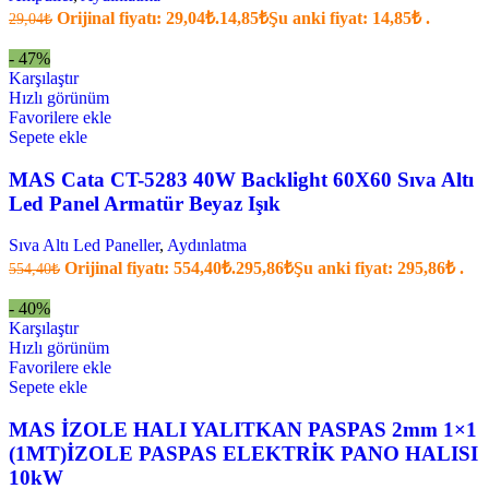
Orijinal fiyatı: 29,04₺.
14,85
₺
Şu anki fiyat: 14,85₺ .
29,04
₺
- 47%
Karşılaştır
Hızlı görünüm
Favorilere ekle
Sepete ekle
MAS Cata CT-5283 40W Backlight 60X60 Sıva Altı
Led Panel Armatür Beyaz Işık
Sıva Altı Led Paneller
,
Aydınlatma
Orijinal fiyatı: 554,40₺.
295,86
₺
Şu anki fiyat: 295,86₺ .
554,40
₺
- 40%
Karşılaştır
Hızlı görünüm
Favorilere ekle
Sepete ekle
MAS İZOLE HALI YALITKAN PASPAS 2mm 1×1
(1MT)İZOLE PASPAS ELEKTRİK PANO HALISI
10kW