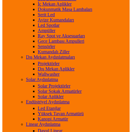
İç Mekan Aplikler
Dokunmatik Masa Lambaları
Şerit Led
Avize Kumandaları
Led Spotlar
Ampüller
Ray Spot ve Aksesuarları
Gece Lambası Ampulleri
Sensörler
Kumandalı Ziller
Dış Mekan Aydınlatmaları
Projektörler
Dış Mekan Aplikler
Wallwasher
Solar Aydınlatma
Solar Projektörler
Solar Sokak Armatürler
Solar Aplikler
Endüstriyel Aydınlatma
Led Etanjlar
Yüksek Tavan Armatürü
Kanopi Armatür
Linear Aydınlatma
Davul Linear