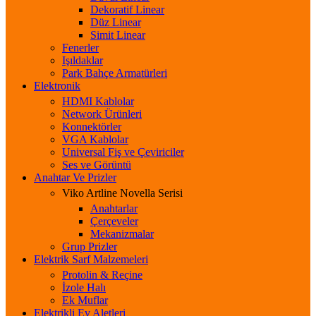
Dekoratif Linear
Düz Linear
Simit Linear
Fenerler
Işıldaklar
Park Bahçe Armatürleri
Elektronik
HDMI Kablolar
Network Ürünleri
Konnektörler
VGA Kablolar
Universal Fiş ve Çeviriciler
Ses ve Görüntü
Anahtar Ve Prizler
Viko Artline Novella Serisi
Anahtarlar
Çerçeveler
Mekanizmalar
Grup Prizler
Elektrik Sarf Malzemeleri
Protolin & Reçine
İzole Halı
Ek Muflar
Elektrikli Ev Aletleri