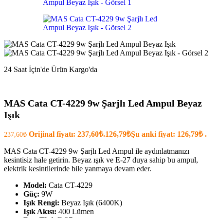
24 Saat İçin'de Ürün Kargo'da
MAS Cata CT-4229 9w Şarjlı Led Ampul Beyaz
Işık
Orijinal fiyatı: 237,60₺.
126,79
₺
Şu anki fiyat: 126,79₺ .
237,60
₺
MAS Cata CT-4229 9w Şarjlı Led Ampul ile aydınlatmanızı
kesintisiz hale getirin. Beyaz ışık ve E-27 duya sahip bu ampul,
elektrik kesintilerinde bile yanmaya devam eder.
Model:
Cata CT-4229
Güç:
9W
Işık Rengi:
Beyaz Işık (6400K)
Işık Akısı:
400 Lümen