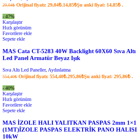
Orijinal fiyatı: 29,04₺.
14,85
₺
Şu anki fiyat: 14,85₺ .
29,04
₺
- 47%
Karşılaştır
Hızlı görünüm
Favorilere ekle
Sepete ekle
MAS Cata CT-5283 40W Backlight 60X60 Sıva Altı
Led Panel Armatür Beyaz Işık
Sıva Altı Led Paneller
,
Aydınlatma
Orijinal fiyatı: 554,40₺.
295,86
₺
Şu anki fiyat: 295,86₺ .
554,40
₺
- 40%
Karşılaştır
Hızlı görünüm
Favorilere ekle
Sepete ekle
MAS İZOLE HALI YALITKAN PASPAS 2mm 1×1
(1MT)İZOLE PASPAS ELEKTRİK PANO HALISI
10kW