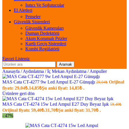
Isıtıcı Ve Soğutucular
El Aletleri
Penseler
Güvenlik Sistemleri
Güvenlik Kameraları
Duman Dedektörü
Akım Korumalı Prizler
Kartlı Geçiş Sistemleri
Kombi Regülatörü
Favori Listeniz
Aramak
Anasayfa
/
Aydınlatma
/
İç Mekan Aydınlatma
/
Ampuller
MAS Cata CT-4277 9w Led Ampul E-27 Günışığı
Orijinal
29,04
₺
fiyatı: 29,04₺.
14,85
₺
Şu anki fiyat: 14,85₺ .
Ürünlere geri dön
MAS Cata CT-4274 15w Led Ampul E27 Duy Beyaz Işık
59,40
₺
Orijinal fiyatı: 59,40₺.
31,70
₺
Şu anki fiyat: 31,70₺ .
- 47%