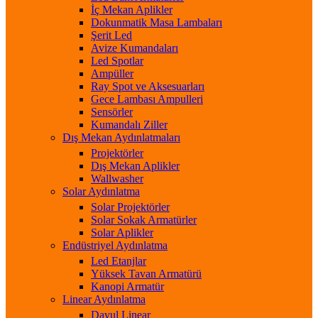
İç Mekan Aplikler
Dokunmatik Masa Lambaları
Şerit Led
Avize Kumandaları
Led Spotlar
Ampüller
Ray Spot ve Aksesuarları
Gece Lambası Ampulleri
Sensörler
Kumandalı Ziller
Dış Mekan Aydınlatmaları
Projektörler
Dış Mekan Aplikler
Wallwasher
Solar Aydınlatma
Solar Projektörler
Solar Sokak Armatürler
Solar Aplikler
Endüstriyel Aydınlatma
Led Etanjlar
Yüksek Tavan Armatürü
Kanopi Armatür
Linear Aydınlatma
Davul Linear