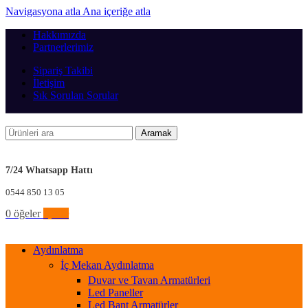
Navigasyona atla
Ana içeriğe atla
Hakkımızda
Partnerlerimiz
Sipariş Takibi
İletişim
Sık Sorulan Sorular
Aramak
7/24 Whatsapp Hattı
0544 850 13 05
0
öğeler
0,00
₺
Aydınlatma
İç Mekan Aydınlatma
Duvar ve Tavan Armatürleri
Led Paneller
Led Bant Armatürler