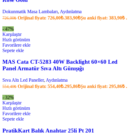
Dokunmatik Masa Lambaları
,
Aydınlatma
Orijinal fiyatı: 726,00₺.
383,90
₺
Şu anki fiyat: 383,90₺ .
726,00
₺
- 47%
Karşılaştır
Hızlı görünüm
Favorilere ekle
Sepete ekle
MAS Cata CT-5283 40W Backlight 60×60 Led
Panel Armatür Sıva Altı Günışığı
Sıva Altı Led Paneller
,
Aydınlatma
Orijinal fiyatı: 554,40₺.
295,86
₺
Şu anki fiyat: 295,86₺ .
554,40
₺
- 32%
Karşılaştır
Hızlı görünüm
Favorilere ekle
Sepete ekle
PratikKart Balık Anahtar 25li Pt 201