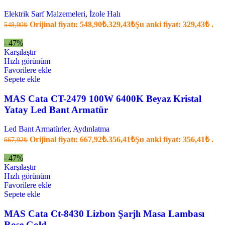
Elektrik Sarf Malzemeleri
,
İzole Halı
Orijinal fiyatı: 548,90₺.
329,43
₺
Şu anki fiyat: 329,43₺ .
548,90
₺
- 47%
Karşılaştır
Hızlı görünüm
Favorilere ekle
Sepete ekle
MAS Cata CT-2479 100W 6400K Beyaz Kristal
Yatay Led Bant Armatür
Led Bant Armatürler
,
Aydınlatma
Orijinal fiyatı: 667,92₺.
356,41
₺
Şu anki fiyat: 356,41₺ .
667,92
₺
- 47%
Karşılaştır
Hızlı görünüm
Favorilere ekle
Sepete ekle
MAS Cata Ct-8430 Lizbon Şarjlı Masa Lambası
Rose Gold