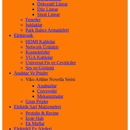
Dekoratif Linear
Düz Linear
Simit Linear
Fenerler
Işıldaklar
Park Bahçe Armatürleri
Elektronik
HDMI Kablolar
Network Ürünleri
Konnektörler
VGA Kablolar
Universal Fiş ve Çeviriciler
Ses ve Görüntü
Anahtar Ve Prizler
Viko Artline Novella Serisi
Anahtarlar
Çerçeveler
Mekanizmalar
Grup Prizler
Elektrik Sarf Malzemeleri
Protolin & Reçine
İzole Halı
Ek Muflar
Elektrikli Ev Aletleri