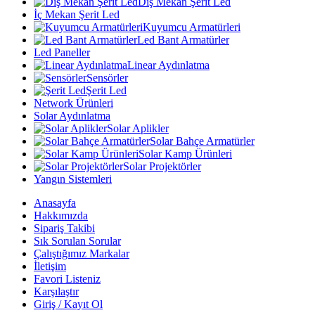
Dış Mekan Şerit Led
İç Mekan Şerit Led
Kuyumcu Armatürleri
Led Bant Armatürler
Led Paneller
Linear Aydınlatma
Sensörler
Şerit Led
Network Ürünleri
Solar Aydınlatma
Solar Aplikler
Solar Bahçe Armatürler
Solar Kamp Ürünleri
Solar Projektörler
Yangın Sistemleri
Anasayfa
Hakkımızda
Sipariş Takibi
Sık Sorulan Sorular
Çalıştığımız Markalar
İletişim
Favori Listeniz
Karşılaştır
Giriş / Kayıt Ol