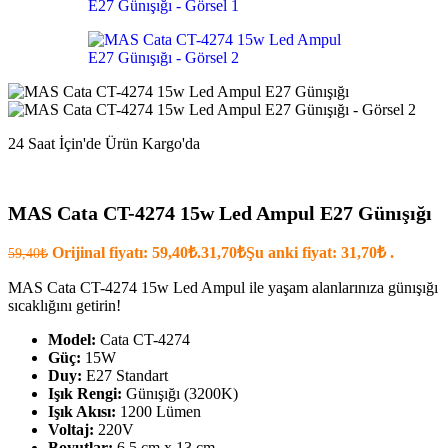
24 Saat İçin'de Ürün Kargo'da
MAS Cata CT-4274 15w Led Ampul E27 Günışığı
Orijinal fiyatı: 59,40₺.
31,70
₺
Şu anki fiyat: 31,70₺ .
59,40
₺
MAS Cata CT-4274 15w Led Ampul ile yaşam alanlarınıza günışığı
sıcaklığını getirin!
Model:
Cata CT-4274
Güç:
15W
Duy:
E27 Standart
Işık Rengi:
Günışığı (3200K)
Işık Akısı:
1200 Lümen
Voltaj:
220V
Boyutlar:
6.5 cm x 13 cm