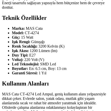
Enerji tasarrufu sağlayan yapısıyla hem bütçenize hem de çevreye
dosttur.
Teknik Özellikler
Marka:
MAS Cata
Model:
CT-4274
Güç:
15 Watt
Işık Rengi:
Günışığı
Renk Sıcaklığı:
3200 Kelvin (K)
Işık Akısı:
1200 Lümen (lm)
Duy Tipi:
E27
Voltaj:
220 Volt (V)
Led Teknolojisi:
SMD Led
Boyutlar:
En: 6.5 cm, Boy: 13 cm
Garanti Süresi:
1 Yıl
Kullanım Alanları
MAS Cata CT-4274 Led Ampul, geniş kullanım alanı yelpazesiyle
dikkat çeker. Evlerde salon, yatak odası, mutfak gibi yaşam
alanlarında sıcak ve rahat bir atmosfer yaratmak için idealdir.
Ofislerde çalışma alanlarına odaklanmayı kolaylaştıran bir