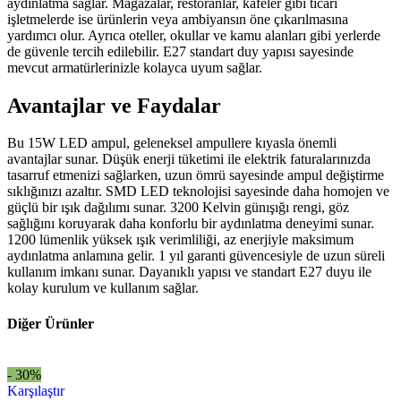
aydınlatma sağlar. Mağazalar, restoranlar, kafeler gibi ticari
işletmelerde ise ürünlerin veya ambiyansın öne çıkarılmasına
yardımcı olur. Ayrıca oteller, okullar ve kamu alanları gibi yerlerde
de güvenle tercih edilebilir. E27 standart duy yapısı sayesinde
mevcut armatürlerinizle kolayca uyum sağlar.
Avantajlar ve Faydalar
Bu 15W LED ampul, geleneksel ampullere kıyasla önemli
avantajlar sunar. Düşük enerji tüketimi ile elektrik faturalarınızda
tasarruf etmenizi sağlarken, uzun ömrü sayesinde ampul değiştirme
sıklığınızı azaltır. SMD LED teknolojisi sayesinde daha homojen ve
güçlü bir ışık dağılımı sunar. 3200 Kelvin günışığı rengi, göz
sağlığını koruyarak daha konforlu bir aydınlatma deneyimi sunar.
1200 lümenlik yüksek ışık verimliliği, az enerjiyle maksimum
aydınlatma anlamına gelir. 1 yıl garanti güvencesiyle de uzun süreli
kullanım imkanı sunar. Dayanıklı yapısı ve standart E27 duyu ile
kolay kurulum ve kullanım sağlar.
Diğer Ürünler
- 30%
Karşılaştır