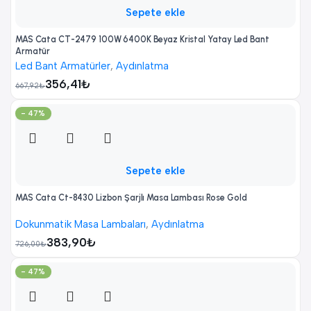
Sepete ekle
MAS Cata CT-2479 100W 6400K Beyaz Kristal Yatay Led Bant
Armatür
Led Bant Armatürler
,
Aydınlatma
356,41
₺
667,92
₺
- 47%
Sepete ekle
MAS Cata Ct-8430 Lizbon Şarjlı Masa Lambası Rose Gold
Dokunmatik Masa Lambaları
,
Aydınlatma
383,90
₺
726,00
₺
- 47%