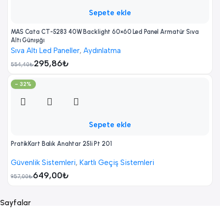
Sepete ekle
MAS Cata CT-5283 40W Backlight 60×60 Led Panel Armatür Sıva
Altı Günışığı
Sıva Altı Led Paneller
,
Aydınlatma
295,86
₺
554,40
₺
- 32%
Sepete ekle
PratikKart Balık Anahtar 25li Pt 201
Güvenlik Sistemleri
,
Kartlı Geçiş Sistemleri
649,00
₺
957,00
₺
Sayfalar