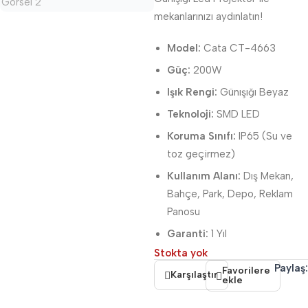
mekanlarınızı aydınlatın!
Model:
Cata CT-4663
Güç:
200W
Işık Rengi:
Günışığı Beyaz
Teknoloji:
SMD LED
Koruma Sınıfı:
IP65 (Su ve
toz geçirmez)
Kullanım Alanı:
Dış Mekan,
Bahçe, Park, Depo, Reklam
Panosu
Garanti:
1 Yıl
Stokta yok
Paylaş:
Favorilere
Karşılaştır
ekle