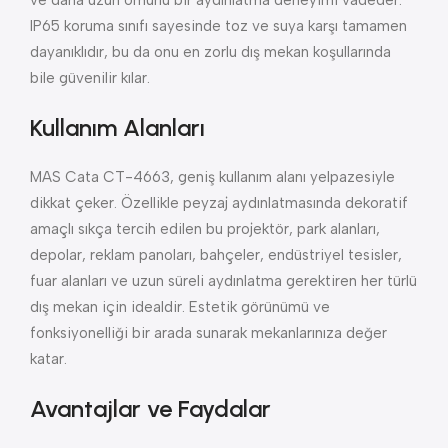
ve daha uzun ömürlü bir aydınlatma deneyimi vadeder.
IP65 koruma sınıfı sayesinde toz ve suya karşı tamamen
dayanıklıdır, bu da onu en zorlu dış mekan koşullarında
bile güvenilir kılar.
Kullanım Alanları
MAS Cata CT-4663, geniş kullanım alanı yelpazesiyle
dikkat çeker. Özellikle peyzaj aydınlatmasında dekoratif
amaçlı sıkça tercih edilen bu projektör, park alanları,
depolar, reklam panoları, bahçeler, endüstriyel tesisler,
fuar alanları ve uzun süreli aydınlatma gerektiren her türlü
dış mekan için idealdir. Estetik görünümü ve
fonksiyonelliği bir arada sunarak mekanlarınıza değer
katar.
Avantajlar ve Faydalar