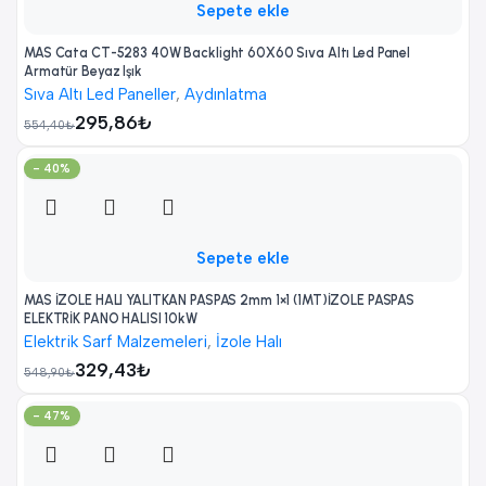
Sepete ekle
MAS Cata CT-5283 40W Backlight 60X60 Sıva Altı Led Panel
Armatür Beyaz Işık
Sıva Altı Led Paneller
,
Aydınlatma
295,86
₺
554,40
₺
- 40%
Sepete ekle
MAS İZOLE HALI YALITKAN PASPAS 2mm 1×1 (1MT)İZOLE PASPAS
ELEKTRİK PANO HALISI 10kW
Elektrik Sarf Malzemeleri
,
İzole Halı
329,43
₺
548,90
₺
- 47%