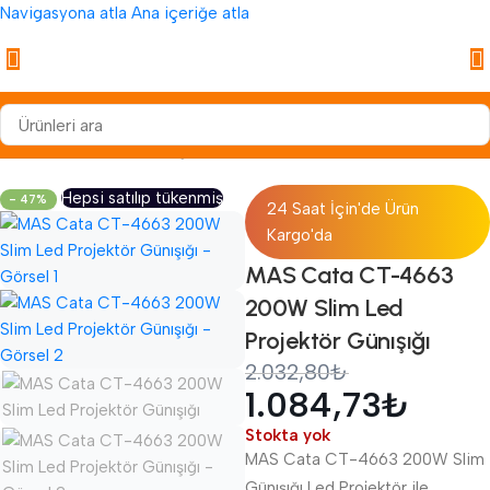
Navigasyona atla
Ana içeriğe atla
Anasayfa
/
Aydınlatma
/
Dış Mekan Aydınlatma
/
Projektör
Hepsi satılıp tükenmiş
- 47%
24 Saat İçin'de Ürün
Kargo'da
MAS Cata CT-4663
200W Slim Led
Projektör Günışığı
2.032,80
₺
1.084,73
₺
Stokta yok
MAS Cata CT-4663 200W Slim
Günışığı Led Projektör ile