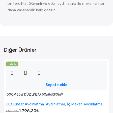
bir tercihtir. Güvenli ve etkili aydınlatma ile mekanlarınızı
daha yaşanabilir hale getirin.
Diğer Ürünler
- 30%
Sepete ekle
100CM 30W DÜZ LİNEAR 50MMX80MM
Düz Linear Aydınlatma
,
Aydınlatma
,
İç Mekan Aydınlatma
1.796,30
₺
2.566,30
₺