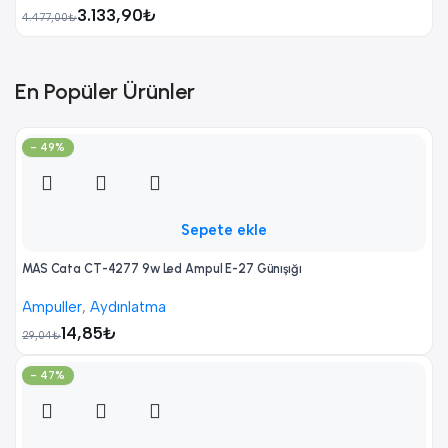
3.133,90
₺
4.477,00
₺
En Popüler Ürünler
- 49%
Sepete ekle
MAS Cata CT-4277 9w Led Ampul E-27 Günışığı
Ampuller
,
Aydınlatma
14,85
₺
29,04
₺
- 47%