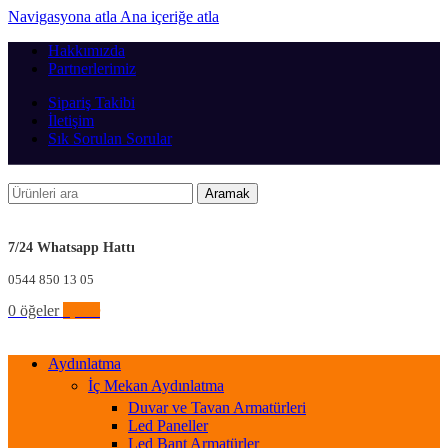
Navigasyona atla
Ana içeriğe atla
Hakkımızda
Partnerlerimiz
Sipariş Takibi
İletişim
Sık Sorulan Sorular
Aramak
7/24 Whatsapp Hattı
0544 850 13 05
0
öğeler
0,00
₺
Aydınlatma
İç Mekan Aydınlatma
Duvar ve Tavan Armatürleri
Led Paneller
Led Bant Armatürler