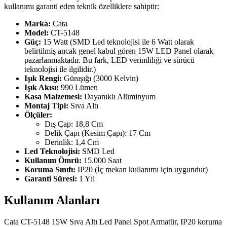
kullanımı garanti eden teknik özelliklere sahiptir:
Marka:
Cata
Model:
CT-5148
Güç:
15 Watt (SMD Led teknolojisi ile 6 Watt olarak
belirtilmiş ancak genel kabul gören 15W LED Panel olarak
pazarlanmaktadır. Bu fark, LED verimliliği ve sürücü
teknolojisi ile ilgilidir.)
Işık Rengi:
Günışığı (3000 Kelvin)
Işık Akısı:
990 Lümen
Kasa Malzemesi:
Dayanıklı Alüminyum
Montaj Tipi:
Sıva Altı
Ölçüler:
Dış Çap: 18,8 Cm
Delik Çapı (Kesim Çapı): 17 Cm
Derinlik: 1,4 Cm
Led Teknolojisi:
SMD Led
Kullanım Ömrü:
15.000 Saat
Koruma Sınıfı:
IP20 (İç mekan kullanımı için uygundur)
Garanti Süresi:
1 Yıl
Kullanım Alanları
Cata CT-5148 15W Sıva Altı Led Panel Spot Armatür, IP20 koruma