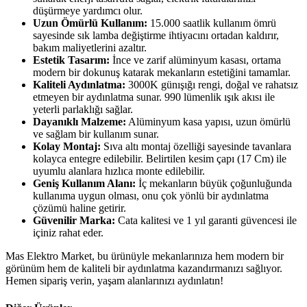
düşürmeye yardımcı olur.
Uzun Ömürlü Kullanım:
15.000 saatlik kullanım ömrü
sayesinde sık lamba değiştirme ihtiyacını ortadan kaldırır,
bakım maliyetlerini azaltır.
Estetik Tasarım:
İnce ve zarif alüminyum kasası, ortama
modern bir dokunuş katarak mekanların estetiğini tamamlar.
Kaliteli Aydınlatma:
3000K günışığı rengi, doğal ve rahatsız
etmeyen bir aydınlatma sunar. 990 lümenlik ışık akısı ile
yeterli parlaklığı sağlar.
Dayanıklı Malzeme:
Alüminyum kasa yapısı, uzun ömürlü
ve sağlam bir kullanım sunar.
Kolay Montaj:
Sıva altı montaj özelliği sayesinde tavanlara
kolayca entegre edilebilir. Belirtilen kesim çapı (17 Cm) ile
uyumlu alanlara hızlıca monte edilebilir.
Geniş Kullanım Alanı:
İç mekanların büyük çoğunluğunda
kullanıma uygun olması, onu çok yönlü bir aydınlatma
çözümü haline getirir.
Güvenilir Marka:
Cata kalitesi ve 1 yıl garanti güvencesi ile
içiniz rahat eder.
Mas Elektro Market, bu ürünüyle mekanlarınıza hem modern bir
görünüm hem de kaliteli bir aydınlatma kazandırmanızı sağlıyor.
Hemen sipariş verin, yaşam alanlarınızı aydınlatın!