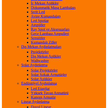
İç Mekan Aplikler
Dokunmatik Masa Lambaları
Şerit Led
Avize Kumandaları
Led Spotlar
Ampüller
Ray Spot ve Aksesuarları
Gece Lambası Ampulleri
Sensörler
Kumandalı Ziller
Dış Mekan Aydınlatmaları
Projektörler
Dış Mekan Aplikler
Wallwasher
Solar Aydınlatma
Solar Projektörler
Solar Sokak Armatürler
Solar Aplikler
Endüstriyel Aydınlatma
Led Etanjlar
Yüksek Tavan Armatürü
Kanopi Armatür
Linear Aydınlatma
Davul Linear