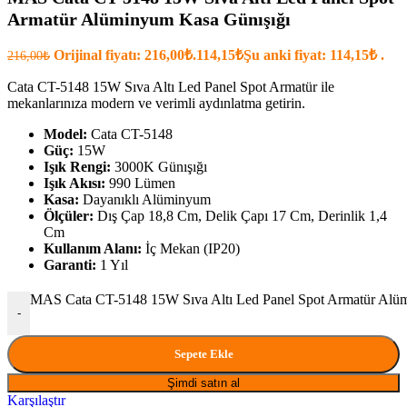
Armatür Alüminyum Kasa Günışığı
Orijinal fiyatı: 216,00₺.
114,15
₺
Şu anki fiyat: 114,15₺ .
216,00
₺
Cata CT-5148 15W Sıva Altı Led Panel Spot Armatür ile
mekanlarınıza modern ve verimli aydınlatma getirin.
Model:
Cata CT-5148
Güç:
15W
Işık Rengi:
3000K Günışığı
Işık Akısı:
990 Lümen
Kasa:
Dayanıklı Alüminyum
Ölçüler:
Dış Çap 18,8 Cm, Delik Çapı 17 Cm, Derinlik 1,4
Cm
Kullanım Alanı:
İç Mekan (IP20)
Garanti:
1 Yıl
MAS Cata CT-5148 15W Sıva Altı Led Panel Spot Armatür Alüm
-
Sepete Ekle
Şimdi satın al
Karşılaştır