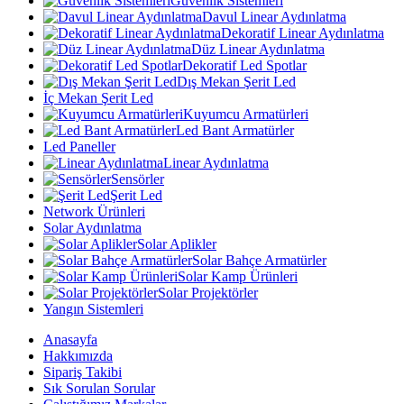
Güvenlik Sistemleri
Davul Linear Aydınlatma
Dekoratif Linear Aydınlatma
Düz Linear Aydınlatma
Dekoratif Led Spotlar
Dış Mekan Şerit Led
İç Mekan Şerit Led
Kuyumcu Armatürleri
Led Bant Armatürler
Led Paneller
Linear Aydınlatma
Sensörler
Şerit Led
Network Ürünleri
Solar Aydınlatma
Solar Aplikler
Solar Bahçe Armatürler
Solar Kamp Ürünleri
Solar Projektörler
Yangın Sistemleri
Anasayfa
Hakkımızda
Sipariş Takibi
Sık Sorulan Sorular