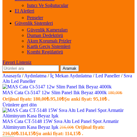
Isıtıcı Ve Soğutucular
El Aletleri
Penseler
Güvenlik Sistemleri
Güvenlik Kameraları
Duman Dedektörü
Akım Korumalı Prizler
Kartlı Geçiş Sistemleri
Kombi Regülatörü
Favori Listeniz
Aramak
Anasayfa
/
Aydınlatma
/
İç Mekan Aydınlatma
/
Led Paneller
/
Sıva
Altı Led Paneller
MAS Cata Ct-5147 12w Slim Panel Ilık Beyaz 4000k
180,00
₺
Orijinal fiyatı: 180,00₺.
95,10
₺
Şu anki fiyat: 95,10₺ .
Ürünlere geri dön
MAS Cata CT-5148 15W Sıva Altı Led Panel Spot Armatür
Alüminyum Kasa Beyaz Işık
Orijinal fiyatı:
216,00
₺
216,00₺.
114,15
₺
Şu anki fiyat: 114,15₺ .