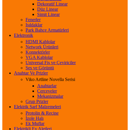
Dekoratif Linear
Düz Linear
Simit Linear
Fenerler
Işıldaklar
Park Bahçe Armatürleri
Elektronik
HDMI Kablolar
Network Ürünleri
Konnektörler
VGA Kablolar
Universal Fiş ve Çeviriciler
Ses ve Görüntü
Anahtar Ve Prizler
Viko Artline Novella Serisi
Anahtarlar
Çerçeveler
Mekanizmalar
Grup Prizler
Elektrik Sarf Malzemeleri
Protolin & Reçine
İzole Halı
Ek Muflar
Elektrikli Ev Aletleri