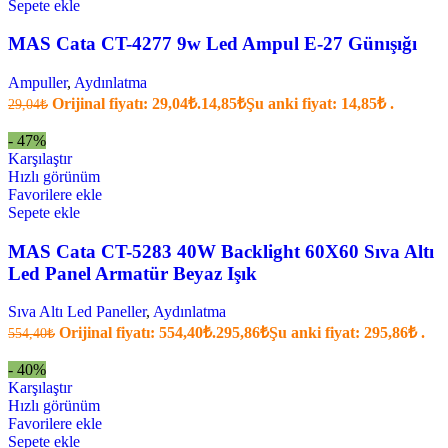
Sepete ekle
MAS Cata CT-4277 9w Led Ampul E-27 Günışığı
Ampuller
,
Aydınlatma
Orijinal fiyatı: 29,04₺.
14,85
₺
Şu anki fiyat: 14,85₺ .
29,04
₺
- 47%
Karşılaştır
Hızlı görünüm
Favorilere ekle
Sepete ekle
MAS Cata CT-5283 40W Backlight 60X60 Sıva Altı
Led Panel Armatür Beyaz Işık
Sıva Altı Led Paneller
,
Aydınlatma
Orijinal fiyatı: 554,40₺.
295,86
₺
Şu anki fiyat: 295,86₺ .
554,40
₺
- 40%
Karşılaştır
Hızlı görünüm
Favorilere ekle
Sepete ekle