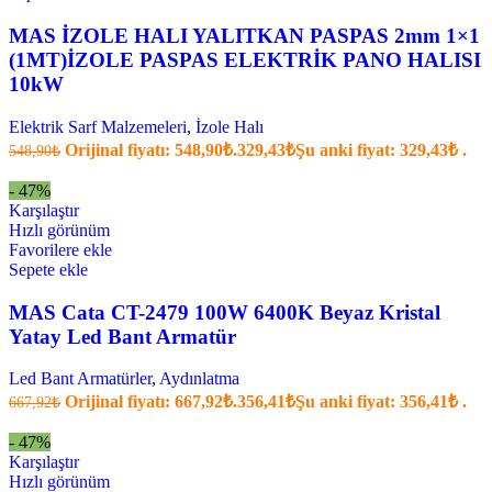
MAS İZOLE HALI YALITKAN PASPAS 2mm 1×1
(1MT)İZOLE PASPAS ELEKTRİK PANO HALISI
10kW
Elektrik Sarf Malzemeleri
,
İzole Halı
Orijinal fiyatı: 548,90₺.
329,43
₺
Şu anki fiyat: 329,43₺ .
548,90
₺
- 47%
Karşılaştır
Hızlı görünüm
Favorilere ekle
Sepete ekle
MAS Cata CT-2479 100W 6400K Beyaz Kristal
Yatay Led Bant Armatür
Led Bant Armatürler
,
Aydınlatma
Orijinal fiyatı: 667,92₺.
356,41
₺
Şu anki fiyat: 356,41₺ .
667,92
₺
- 47%
Karşılaştır
Hızlı görünüm