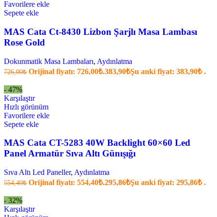
Favorilere ekle
Sepete ekle
MAS Cata Ct-8430 Lizbon Şarjlı Masa Lambası
Rose Gold
Dokunmatik Masa Lambaları
,
Aydınlatma
Orijinal fiyatı: 726,00₺.
383,90
₺
Şu anki fiyat: 383,90₺ .
726,00
₺
- 47%
Karşılaştır
Hızlı görünüm
Favorilere ekle
Sepete ekle
MAS Cata CT-5283 40W Backlight 60×60 Led
Panel Armatür Sıva Altı Günışığı
Sıva Altı Led Paneller
,
Aydınlatma
Orijinal fiyatı: 554,40₺.
295,86
₺
Şu anki fiyat: 295,86₺ .
554,40
₺
- 32%
Karşılaştır