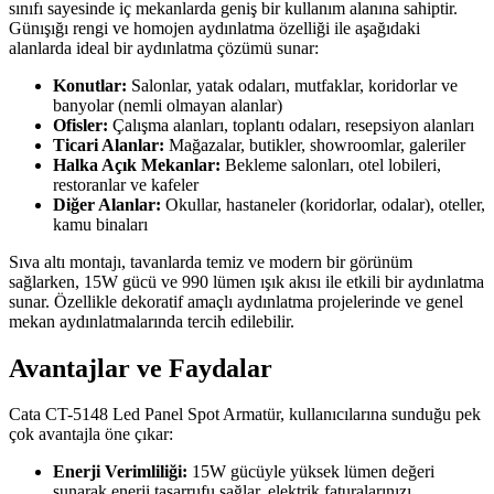
sınıfı sayesinde iç mekanlarda geniş bir kullanım alanına sahiptir.
Günışığı rengi ve homojen aydınlatma özelliği ile aşağıdaki
alanlarda ideal bir aydınlatma çözümü sunar:
Konutlar:
Salonlar, yatak odaları, mutfaklar, koridorlar ve
banyolar (nemli olmayan alanlar)
Ofisler:
Çalışma alanları, toplantı odaları, resepsiyon alanları
Ticari Alanlar:
Mağazalar, butikler, showroomlar, galeriler
Halka Açık Mekanlar:
Bekleme salonları, otel lobileri,
restoranlar ve kafeler
Diğer Alanlar:
Okullar, hastaneler (koridorlar, odalar), oteller,
kamu binaları
Sıva altı montajı, tavanlarda temiz ve modern bir görünüm
sağlarken, 15W gücü ve 990 lümen ışık akısı ile etkili bir aydınlatma
sunar. Özellikle dekoratif amaçlı aydınlatma projelerinde ve genel
mekan aydınlatmalarında tercih edilebilir.
Avantajlar ve Faydalar
Cata CT-5148 Led Panel Spot Armatür, kullanıcılarına sunduğu pek
çok avantajla öne çıkar:
Enerji Verimliliği:
15W gücüyle yüksek lümen değeri
sunarak enerji tasarrufu sağlar, elektrik faturalarınızı