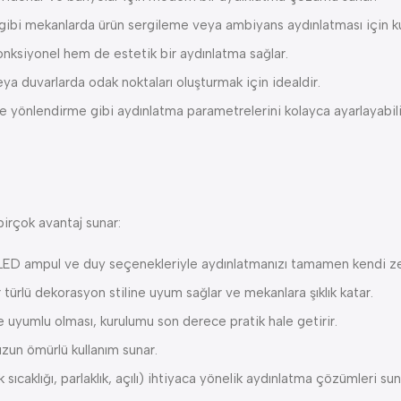
 gibi mekanlarda ürün sergileme veya ambiyans aydınlatması için kull
nksiyonel hem de estetik bir aydınlatma sağlar.
ya duvarlarda odak noktaları oluşturmak için idealdir.
k ve yönlendirme gibi aydınlatma parametrelerini kolayca ayarlayab
irçok avantaj sunar:
ED ampul ve duy seçenekleriyle aydınlatmanızı tamamen kendi zevki
ürlü dekorasyon stiline uyum sağlar ve mekanlara şıklık katar.
uyumlu olması, kurulumu son derece pratik hale getirir.
zun ömürlü kullanım sunar.
ıcaklığı, parlaklık, açılı) ihtiyaca yönelik aydınlatma çözümleri sun