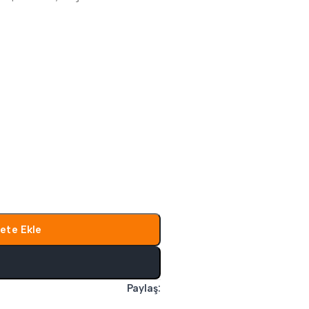
ete Ekle
l
Paylaş: