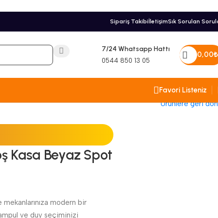
Sipariş Takibi
İletişim
Sık Sorulan Sorul
7/24 Whatsapp Hattı
0,00
₺
0544 850 13 05
Favori Listeniz
Ürünlere geri dön
ş Kasa Beyaz Spot
 mekanlarınıza modern bir
 ampul ve duy seçiminizi