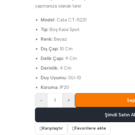
yapmanıza olanak tanır.
Model:
Cata CT-5221
Tip:
Boş Kasa Spot
Renk:
Beyaz
Dış Çap:
10 Cm
Delik Çapı:
9 Cm
Derinlik:
4 Cm
Duy Uyumu:
GU-10
Koruma:
IP20
-
+
Sep
Şimdi Satın A
Karşılaştır
Favorilere ekle