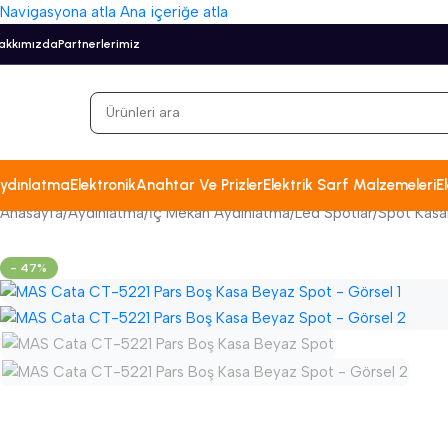
Navigasyona atla
Ana içeriğe atla
akkımızda
Partnerlerimiz
ydınlatma
Elektronik
Anahtar Ve Prizler
Elektrik Sarf Malzemeleri
El
Anasayfa
/
Aydınlatma
/
İç Mekan Aydınlatma
/
Led Spotlar
/
Spot Kasal
- 47%