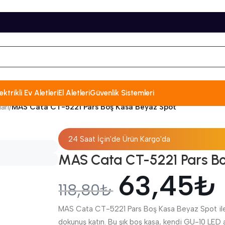
ektrikli Ev Aletleri
El Aletleri
Güvenlik Sistemleri
arı
/
MAS Cata CT-5221 Pars Boş Kasa Beyaz Spot
24 Saat İçin'de Ürün Kargo'da
MAS Cata CT-5221 Pars Bo
63,45
₺
118,80
₺
MAS Cata CT-5221 Pars Boş Kasa Beyaz Spot ile
dokunuş katın. Bu şık boş kasa, kendi GU-10 LED