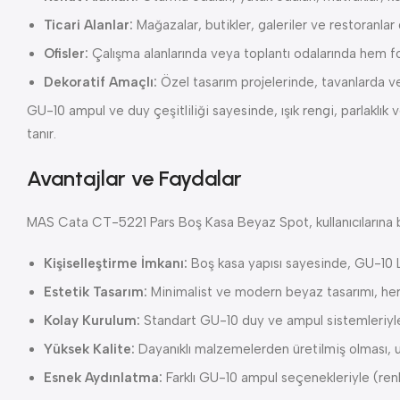
Ticari Alanlar:
Mağazalar, butikler, galeriler ve restoranlar
Ofisler:
Çalışma alanlarında veya toplantı odalarında hem fo
Dekoratif Amaçlı:
Özel tasarım projelerinde, tavanlarda ve
GU-10 ampul ve duy çeşitliliği sayesinde, ışık rengi, parlaklı
tanır.
Avantajlar ve Faydalar
MAS Cata CT-5221 Pars Boş Kasa Beyaz Spot, kullanıcılarına b
Kişiselleştirme İmkanı:
Boş kasa yapısı sayesinde, GU-10 L
Estetik Tasarım:
Minimalist ve modern beyaz tasarımı, her t
Kolay Kurulum:
Standart GU-10 duy ve ampul sistemleriyle 
Yüksek Kalite:
Dayanıklı malzemelerden üretilmiş olması, u
Esnek Aydınlatma:
Farklı GU-10 ampul seçenekleriyle (renk s