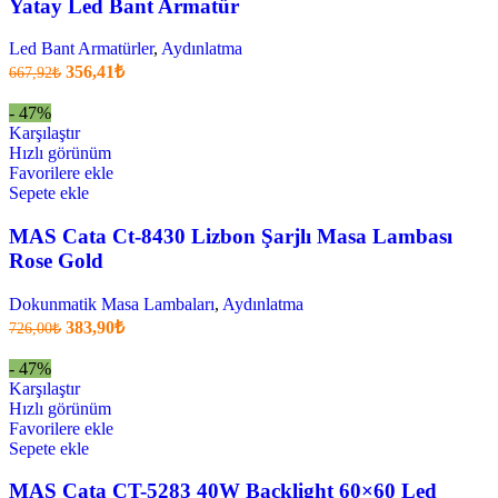
Yatay Led Bant Armatür
Led Bant Armatürler
,
Aydınlatma
Orijinal
Şu
356,41
₺
667,92
₺
fiyatı:
anki
fiyat:
667,92₺.
- 47%
356,41₺
Karşılaştır
.
Hızlı görünüm
Favorilere ekle
Sepete ekle
MAS Cata Ct-8430 Lizbon Şarjlı Masa Lambası
Rose Gold
Dokunmatik Masa Lambaları
,
Aydınlatma
Orijinal
Şu
383,90
₺
726,00
₺
fiyatı:
anki
fiyat:
726,00₺.
- 47%
383,90₺
Karşılaştır
.
Hızlı görünüm
Favorilere ekle
Sepete ekle
MAS Cata CT-5283 40W Backlight 60×60 Led