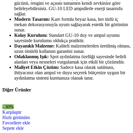
gücünü, rengini ve açısını tamamen kendi zevkinize göre
belirleyebilirsiniz. GU-10 LED ampullerle enerji tasarrufu
sağlar.
Modern Tasarım:
Kare formlu beyaz kasa, her türlü iç
mekan dekorasyonuyla uyum sağlayarak estetik bir görünüm
sunar.
Kolay Kurulum:
Standart GU-10 duy ve ampul uyumu
sayesinde kurulumu oldukça pratiktir.
Dayanıklı Malzeme:
Kaliteli malzemelerden üretilmiş olması,
uzun ömürlü kullanım garantisi sunar.
Odaklanmış Işık:
Spot aydınlatma özelliği sayesinde belirli
alanları veya nesneleri vurgulamak için etkili bir çözümdür.
Maliyet Etkin Çözüm:
Sadece kasa olarak satılması,
ihtiyacınız olan ampul ve duyu seçerek bütçenize uygun bir
aydınlatma sistemi kurmanıza olanak tanır.
Diğer Ürünler
- 30%
Karşılaştır
Hızlı görünüm
Favorilere ekle
Sepete ekle