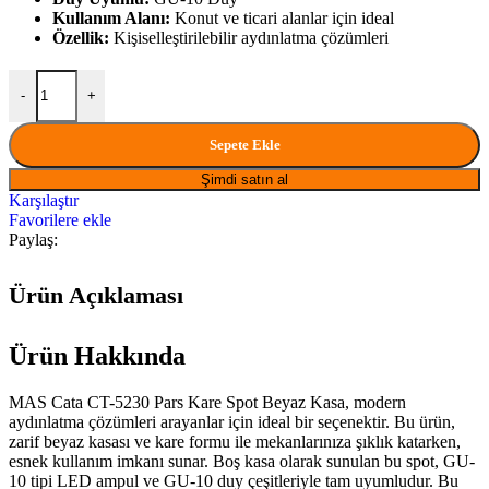
Kullanım Alanı:
Konut ve ticari alanlar için ideal
Özellik:
Kişiselleştirilebilir aydınlatma çözümleri
MAS Cata CT-5230 Pars Kare Spot Beyaz Kasa miktar
-
+
Sepete Ekle
Şimdi satın al
Karşılaştır
Favorilere ekle
Paylaş:
Ürün Açıklaması
Ürün Hakkında
MAS Cata CT-5230 Pars Kare Spot Beyaz Kasa, modern
aydınlatma çözümleri arayanlar için ideal bir seçenektir. Bu ürün,
zarif beyaz kasası ve kare formu ile mekanlarınıza şıklık katarken,
esnek kullanım imkanı sunar. Boş kasa olarak sunulan bu spot, GU-
10 tipi LED ampul ve GU-10 duy çeşitleriyle tam uyumludur. Bu