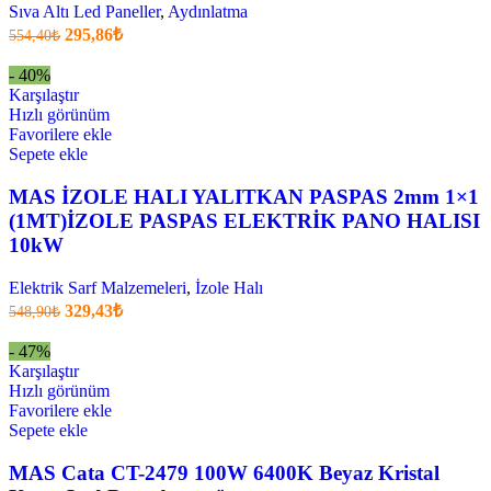
Sıva Altı Led Paneller
,
Aydınlatma
Orijinal
Şu
295,86
₺
554,40
₺
fiyatı:
anki
fiyat:
554,40₺.
- 40%
295,86₺
Karşılaştır
.
Hızlı görünüm
Favorilere ekle
Sepete ekle
MAS İZOLE HALI YALITKAN PASPAS 2mm 1×1
(1MT)İZOLE PASPAS ELEKTRİK PANO HALISI
10kW
Elektrik Sarf Malzemeleri
,
İzole Halı
Orijinal
Şu
329,43
₺
548,90
₺
fiyatı:
anki
fiyat:
548,90₺.
- 47%
329,43₺
Karşılaştır
.
Hızlı görünüm
Favorilere ekle
Sepete ekle
MAS Cata CT-2479 100W 6400K Beyaz Kristal