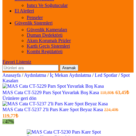
Isıtıcı Ve Soğutucular
El Aletleri
Penseler
Güvenlik Sistemleri
Güvenlik Kameraları
Duman Dedektörü
Akım Korumalı Prizler
Kartlı Geçiş Sistemleri
Kombi Regülatörü
Favori Listeniz
Aramak
Anasayfa
/
Aydınlatma
/
İç Mekan Aydınlatma
/
Led Spotlar
/
Spot
Kasaları
Orijinal
Şu
MAS Cata CT-5229 Pars Spot Yuvarlak Boş Kasa
63,45
₺
118,80
₺
fiyatı:
ank
Ürünlere geri dön
fiya
118,80₺.
63,
MAS Cata CT-5237 2'li Pars Kare Spot Beyaz Kasa
224,40
₺
.
Orijinal
Şu
119,77
₺
fiyatı:
anki
- 47%
fiyat:
224,40₺.
119,77₺