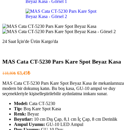
.
24 Saat İçin'de Ürün Kargo'da
MAS Cata CT-5230 Pars Kare Spot Beyaz Kasa
Orijinal
Şu
63,45
₺
118,80
₺
fiyatı:
anki
fiyat:
MAS Cata CT-5230 Pars Kare Spot Beyaz Kasa ile mekanlarınıza
118,80₺.
modern bir dokunuş katın. Bu boş kasa, GU-10 ampul ve duy
63,45₺
seçenekleriyle kişiselleştirilebilir aydınlatma imkanı sunar.
.
Model:
Cata CT-5230
Tip:
Boş Kare Spot Kasa
Renk:
Beyaz
Boyutlar:
10 cm Dış Çap, 8,1 cm İç Çap, 8 cm Derinlik
Ampul Uyumu:
GU-10 LED Ampul
Duy Uyumu:
GU-10 Duy