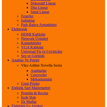
Dekoratif Linear
Düz Linear
Simit Linear
Fenerler
Işıldaklar
Park Bahçe Armatürleri
Elektronik
HDMI Kablolar
Network Ürünleri
Konnektörler
VGA Kablolar
Universal Fiş ve Çeviriciler
Ses ve Görüntü
Anahtar Ve Prizler
Viko Artline Novella Serisi
Anahtarlar
Çerçeveler
Mekanizmalar
Grup Prizler
Elektrik Sarf Malzemeleri
Protolin & Reçine
İzole Halı
Ek Muflar
Elektrikli Ev Aletleri