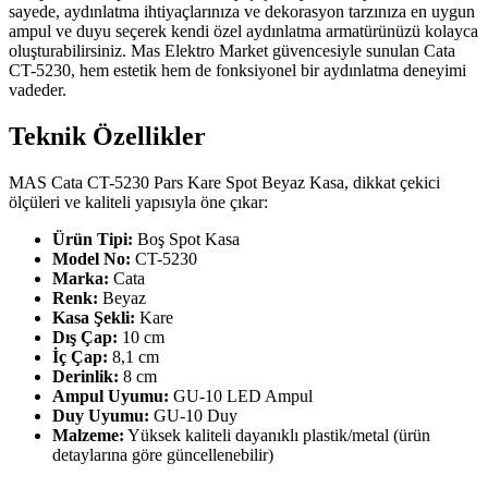
sayede, aydınlatma ihtiyaçlarınıza ve dekorasyon tarzınıza en uygun
ampul ve duyu seçerek kendi özel aydınlatma armatürünüzü kolayca
oluşturabilirsiniz. Mas Elektro Market güvencesiyle sunulan Cata
CT-5230, hem estetik hem de fonksiyonel bir aydınlatma deneyimi
vadeder.
Teknik Özellikler
MAS Cata CT-5230 Pars Kare Spot Beyaz Kasa, dikkat çekici
ölçüleri ve kaliteli yapısıyla öne çıkar:
Ürün Tipi:
Boş Spot Kasa
Model No:
CT-5230
Marka:
Cata
Renk:
Beyaz
Kasa Şekli:
Kare
Dış Çap:
10 cm
İç Çap:
8,1 cm
Derinlik:
8 cm
Ampul Uyumu:
GU-10 LED Ampul
Duy Uyumu:
GU-10 Duy
Malzeme:
Yüksek kaliteli dayanıklı plastik/metal (ürün
detaylarına göre güncellenebilir)