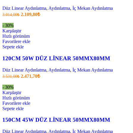
Düz Linear Aydınlatma
,
Aydınlatma
,
İç Mekan Aydınlatma
Orijinal
Şu
2.109,80
₺
3.014,00
₺
fiyatı:
anki
fiyat:
3.014,00₺.
- 30%
2.109,80₺
Karşılaştır
.
Hızlı görünüm
Favorilere ekle
Sepete ekle
120CM 50W DÜZ LİNEAR 50MMX80MM
Düz Linear Aydınlatma
,
Aydınlatma
,
İç Mekan Aydınlatma
Orijinal
Şu
2.471,70
₺
3.531,00
₺
fiyatı:
anki
fiyat:
3.531,00₺.
- 30%
2.471,70₺
Karşılaştır
.
Hızlı görünüm
Favorilere ekle
Sepete ekle
150CM 45W DÜZ LİNEAR 50MMX80MM
Düz Linear Aydınlatma
,
Aydınlatma
,
İç Mekan Aydınlatma