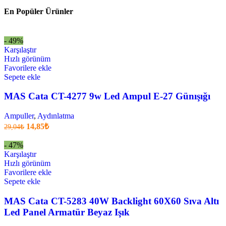
fiyat:
4.477,00₺.
En Popüler Ürünler
3.133,90₺
.
- 49%
Karşılaştır
Hızlı görünüm
Favorilere ekle
Sepete ekle
MAS Cata CT-4277 9w Led Ampul E-27 Günışığı
Ampuller
,
Aydınlatma
Orijinal
Şu
14,85
₺
29,04
₺
fiyatı:
anki
fiyat:
29,04₺.
- 47%
14,85₺
Karşılaştır
.
Hızlı görünüm
Favorilere ekle
Sepete ekle
MAS Cata CT-5283 40W Backlight 60X60 Sıva Altı
Led Panel Armatür Beyaz Işık