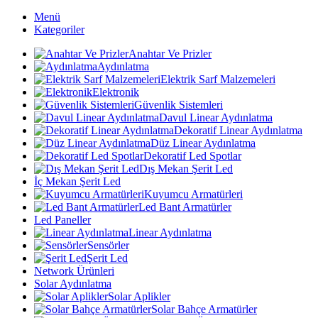
Menü
Kategoriler
Anahtar Ve Prizler
Aydınlatma
Elektrik Sarf Malzemeleri
Elektronik
Güvenlik Sistemleri
Davul Linear Aydınlatma
Dekoratif Linear Aydınlatma
Düz Linear Aydınlatma
Dekoratif Led Spotlar
Dış Mekan Şerit Led
İç Mekan Şerit Led
Kuyumcu Armatürleri
Led Bant Armatürler
Led Paneller
Linear Aydınlatma
Sensörler
Şerit Led
Network Ürünleri
Solar Aydınlatma
Solar Aplikler
Solar Bahçe Armatürler