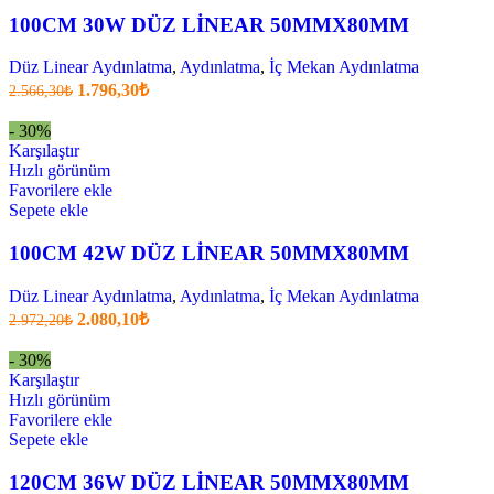
100CM 30W DÜZ LİNEAR 50MMX80MM
Düz Linear Aydınlatma
,
Aydınlatma
,
İç Mekan Aydınlatma
Orijinal
Şu
1.796,30
₺
2.566,30
₺
fiyatı:
anki
fiyat:
2.566,30₺.
- 30%
1.796,30₺
Karşılaştır
.
Hızlı görünüm
Favorilere ekle
Sepete ekle
100CM 42W DÜZ LİNEAR 50MMX80MM
Düz Linear Aydınlatma
,
Aydınlatma
,
İç Mekan Aydınlatma
Orijinal
Şu
2.080,10
₺
2.972,20
₺
fiyatı:
anki
fiyat:
2.972,20₺.
- 30%
2.080,10₺
Karşılaştır
.
Hızlı görünüm
Favorilere ekle
Sepete ekle
120CM 36W DÜZ LİNEAR 50MMX80MM