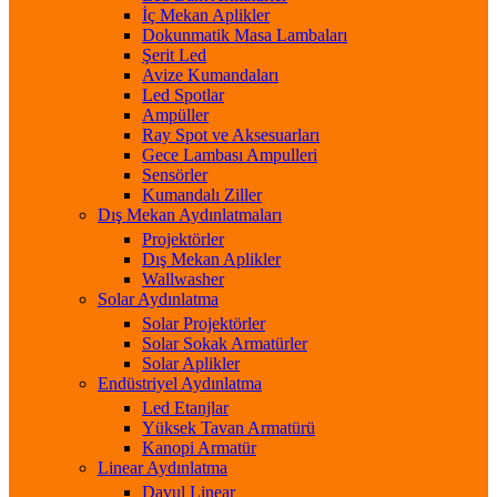
İç Mekan Aplikler
Dokunmatik Masa Lambaları
Şerit Led
Avize Kumandaları
Led Spotlar
Ampüller
Ray Spot ve Aksesuarları
Gece Lambası Ampulleri
Sensörler
Kumandalı Ziller
Dış Mekan Aydınlatmaları
Projektörler
Dış Mekan Aplikler
Wallwasher
Solar Aydınlatma
Solar Projektörler
Solar Sokak Armatürler
Solar Aplikler
Endüstriyel Aydınlatma
Led Etanjlar
Yüksek Tavan Armatürü
Kanopi Armatür
Linear Aydınlatma
Davul Linear