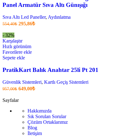
Panel Armatür Sıva Altı Günışığı
Sıva Altı Led Paneller
,
Aydınlatma
Orijinal
Şu
295,86
₺
554,40
₺
fiyatı:
anki
fiyat:
554,40₺.
- 32%
295,86₺
Karşılaştır
.
Hızlı görünüm
Favorilere ekle
Sepete ekle
PratikKart Balık Anahtar 25li Pt 201
Güvenlik Sistemleri
,
Kartlı Geçiş Sistemleri
Orijinal
Şu
649,00
₺
957,00
₺
fiyatı:
anki
fiyat:
957,00₺.
Sayfalar
649,00₺
Hakkımızda
.
Sık Sorulan Sorular
Çözüm Ortaklarımız
Blog
İletişim