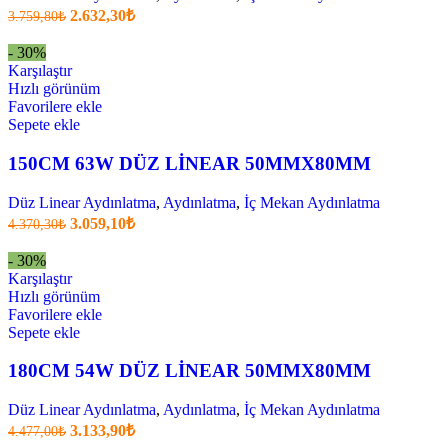
Orijinal
Şu
2.632,30
₺
3.759,80
₺
fiyatı:
anki
fiyat:
3.759,80₺.
- 30%
2.632,30₺
Karşılaştır
.
Hızlı görünüm
Favorilere ekle
Sepete ekle
150CM 63W DÜZ LİNEAR 50MMX80MM
Düz Linear Aydınlatma
,
Aydınlatma
,
İç Mekan Aydınlatma
Orijinal
Şu
3.059,10
₺
4.370,30
₺
fiyatı:
anki
fiyat:
4.370,30₺.
- 30%
3.059,10₺
Karşılaştır
.
Hızlı görünüm
Favorilere ekle
Sepete ekle
180CM 54W DÜZ LİNEAR 50MMX80MM
Düz Linear Aydınlatma
,
Aydınlatma
,
İç Mekan Aydınlatma
Orijinal
Şu
3.133,90
₺
4.477,00
₺
fiyatı:
anki