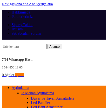
Navigasyona atla
Ana içeriğe atla
Hakkımızda
Partnerlerimiz
Sipariş Takibi
İletişim
Sık Sorulan Sorular
Aramak
7/24 Whatsapp Hattı
0544 850 13 05
0
öğeler
0,00
₺
Aydınlatma
İç Mekan Aydınlatma
Duvar ve Tavan Armatürleri
Led Paneller
Led Bant Armatürler