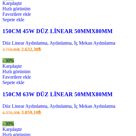
2.471,70₺
Karşılaştır
.
Hızlı görünüm
Favorilere ekle
Sepete ekle
150CM 45W DÜZ LİNEAR 50MMX80MM
Düz Linear Aydınlatma
,
Aydınlatma
,
İç Mekan Aydınlatma
Orijinal
Şu
2.632,30
₺
3.759,80
₺
fiyatı:
anki
fiyat:
3.759,80₺.
- 30%
2.632,30₺
Karşılaştır
.
Hızlı görünüm
Favorilere ekle
Sepete ekle
150CM 63W DÜZ LİNEAR 50MMX80MM
Düz Linear Aydınlatma
,
Aydınlatma
,
İç Mekan Aydınlatma
Orijinal
Şu
3.059,10
₺
4.370,30
₺
fiyatı:
anki
fiyat:
4.370,30₺.
- 30%
3.059,10₺
Karşılaştır
.
Hızlı görünüm