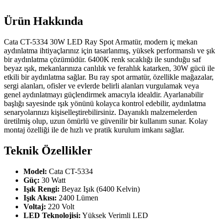
Ürün Hakkında
Cata CT-5334 30W LED Ray Spot Armatür, modern iç mekan
aydınlatma ihtiyaçlarınız için tasarlanmış, yüksek performanslı ve şık
bir aydınlatma çözümüdür. 6400K renk sıcaklığı ile sunduğu saf
beyaz ışık, mekanlarınıza canlılık ve ferahlık katarken, 30W gücü ile
etkili bir aydınlatma sağlar. Bu ray spot armatür, özellikle mağazalar,
sergi alanları, ofisler ve evlerde belirli alanları vurgulamak veya
genel aydınlatmayı güçlendirmek amacıyla idealdir. Ayarlanabilir
başlığı sayesinde ışık yönünü kolayca kontrol edebilir, aydınlatma
senaryolarınızı kişiselleştirebilirsiniz. Dayanıklı malzemelerden
üretilmiş olup, uzun ömürlü ve güvenilir bir kullanım sunar. Kolay
montaj özelliği ile de hızlı ve pratik kurulum imkanı sağlar.
Teknik Özellikler
Model:
Cata CT-5334
Güç:
30 Watt
Işık Rengi:
Beyaz Işık (6400 Kelvin)
Işık Akısı:
2400 Lümen
Voltaj:
220 Volt
LED Teknolojisi:
Yüksek Verimli LED