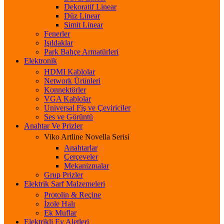
Dekoratif Linear
Düz Linear
Simit Linear
Fenerler
Işıldaklar
Park Bahçe Armatürleri
Elektronik
HDMI Kablolar
Network Ürünleri
Konnektörler
VGA Kablolar
Universal Fiş ve Çeviriciler
Ses ve Görüntü
Anahtar Ve Prizler
Viko Artline Novella Serisi
Anahtarlar
Çerçeveler
Mekanizmalar
Grup Prizler
Elektrik Sarf Malzemeleri
Protolin & Reçine
İzole Halı
Ek Muflar
Elektrikli Ev Aletleri