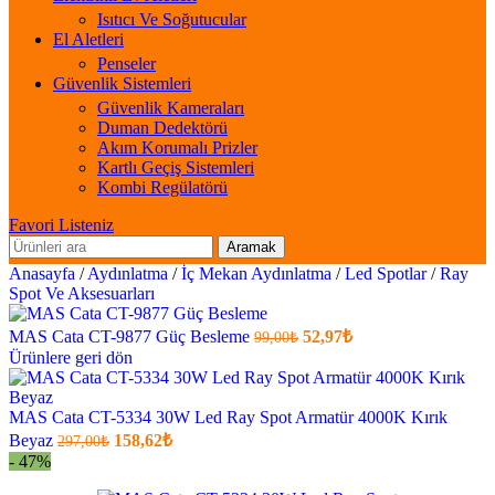
Isıtıcı Ve Soğutucular
El Aletleri
Penseler
Güvenlik Sistemleri
Güvenlik Kameraları
Duman Dedektörü
Akım Korumalı Prizler
Kartlı Geçiş Sistemleri
Kombi Regülatörü
Favori Listeniz
Aramak
Anasayfa
/
Aydınlatma
/
İç Mekan Aydınlatma
/
Led Spotlar
/
Ray
Spot Ve Aksesuarları
Orijinal
Şu
MAS Cata CT-9877 Güç Besleme
52,97
₺
99,00
₺
fiyatı:
anki
Ürünlere geri dön
fiyat:
99,00₺.
52,97₺
.
MAS Cata CT-5334 30W Led Ray Spot Armatür 4000K Kırık
Orijinal
Şu
Beyaz
158,62
₺
297,00
₺
fiyatı:
anki
- 47%
fiyat:
297,00₺.