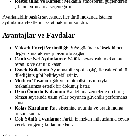
Restoranlar ve Kafeler:
Mekanın atmosferini güçlendiren
şık bir aydınlatma seçeneğidir.
Ayarlanabilir başlığı sayesinde, her türlü mekanda istenen
aydınlatma efektlerini yaratmak mümkündür.
Avantajlar ve Faydalar
Yüksek Enerji Verimliliği:
30W gücüyle yüksek lümen
değeri sunarak enerji tasarrufu sağlar.
Canlı ve Net Aydınlatma:
6400K beyaz ışık, mekanlara
ferahlık ve canlılık katar.
Esnek Kullanım:
Ayarlanabilir spot başlığı ile ışık yönünü
dilediğiniz gibi belirleyebilirsiniz.
Modern Tasarım:
Şık ve minimalist tasarımıyla
mekanlarınıza estetik bir dokunuş katar.
Uzun Ömürlü Kullanım:
Kaliteli malzemelerle üretilmiş
olması sayesinde uzun yıllar boyunca güvenilir performans
sunar.
Kolay Kurulum:
Ray sistemine uyumlu ve pratik montaj
imkanı sunar.
Çok Yönlü Uygulama:
Farklı iç mekan ihtiyaçlarına cevap
verebilen geniş kullanım alanı.