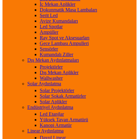
İç Mekan Aplikler
Dokunmatik Masa Lambaları
Şerit Led
Avize Kumandaları
Led Spotlar
Ampüller
Ray Spot ve Aksesuarları
Gece Lambası Ampulleri
Sensörler
Kumandalı Ziller
Dış Mekan Aydınlatmaları
Projektörler
Dış Mekan Aplikler
Wallwasher
Solar Aydınlatma
Solar Projektörler
Solar Sokak Armatürler
Solar Aplikler
Endüstriyel Aydınlatma
Led Etanjlar
Yüksek Tavan Armatürü
Kanopi Armatür
Linear Aydınlatma
Davul Linear