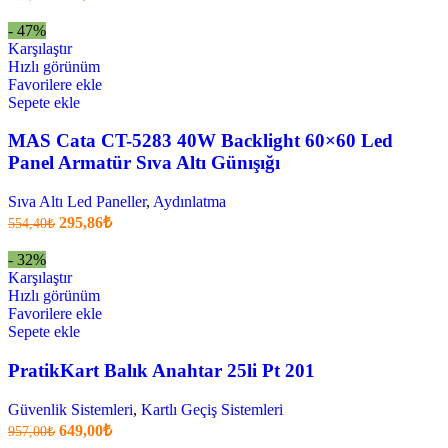
fiyatı:
anki
fiyat:
726,00₺.
- 47%
383,90₺
Karşılaştır
.
Hızlı görünüm
Favorilere ekle
Sepete ekle
MAS Cata CT-5283 40W Backlight 60×60 Led
Panel Armatür Sıva Altı Günışığı
Sıva Altı Led Paneller
,
Aydınlatma
Orijinal
Şu
295,86
₺
554,40
₺
fiyatı:
anki
fiyat:
554,40₺.
- 32%
295,86₺
Karşılaştır
.
Hızlı görünüm
Favorilere ekle
Sepete ekle
PratikKart Balık Anahtar 25li Pt 201
Güvenlik Sistemleri
,
Kartlı Geçiş Sistemleri
Orijinal
Şu
649,00
₺
957,00
₺
fiyatı:
anki