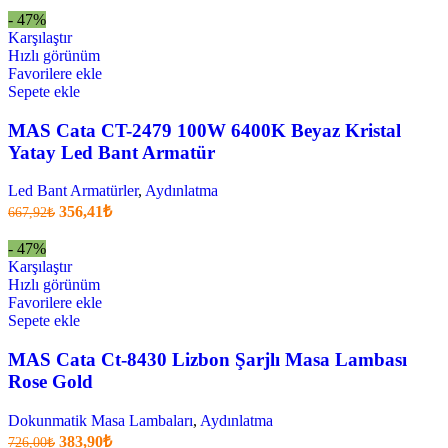
fiyat:
548,90₺.
- 47%
329,43₺
Karşılaştır
.
Hızlı görünüm
Favorilere ekle
Sepete ekle
MAS Cata CT-2479 100W 6400K Beyaz Kristal
Yatay Led Bant Armatür
Led Bant Armatürler
,
Aydınlatma
Orijinal
Şu
356,41
₺
667,92
₺
fiyatı:
anki
fiyat:
667,92₺.
- 47%
356,41₺
Karşılaştır
.
Hızlı görünüm
Favorilere ekle
Sepete ekle
MAS Cata Ct-8430 Lizbon Şarjlı Masa Lambası
Rose Gold
Dokunmatik Masa Lambaları
,
Aydınlatma
Orijinal
Şu
383,90
₺
726,00
₺