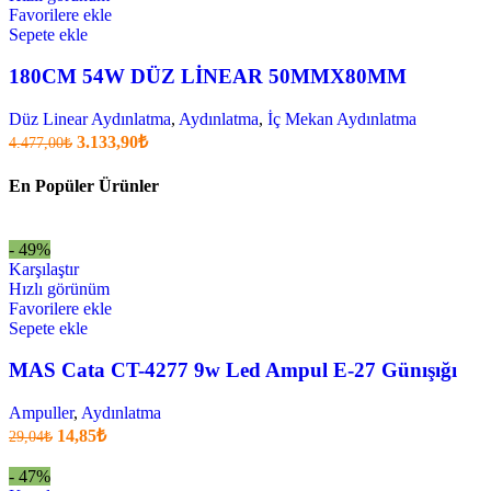
Favorilere ekle
Sepete ekle
180CM 54W DÜZ LİNEAR 50MMX80MM
Düz Linear Aydınlatma
,
Aydınlatma
,
İç Mekan Aydınlatma
Orijinal
Şu
3.133,90
₺
4.477,00
₺
fiyatı:
anki
fiyat:
4.477,00₺.
En Popüler Ürünler
3.133,90₺
.
- 49%
Karşılaştır
Hızlı görünüm
Favorilere ekle
Sepete ekle
MAS Cata CT-4277 9w Led Ampul E-27 Günışığı
Ampuller
,
Aydınlatma
Orijinal
Şu
14,85
₺
29,04
₺
fiyatı:
anki
fiyat:
29,04₺.
- 47%