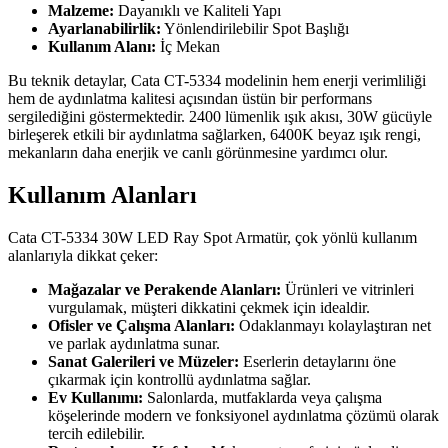
Malzeme:
Dayanıklı ve Kaliteli Yapı
Ayarlanabilirlik:
Yönlendirilebilir Spot Başlığı
Kullanım Alanı:
İç Mekan
Bu teknik detaylar, Cata CT-5334 modelinin hem enerji verimliliği
hem de aydınlatma kalitesi açısından üstün bir performans
sergilediğini göstermektedir. 2400 lümenlik ışık akısı, 30W gücüyle
birleşerek etkili bir aydınlatma sağlarken, 6400K beyaz ışık rengi,
mekanların daha enerjik ve canlı görünmesine yardımcı olur.
Kullanım Alanları
Cata CT-5334 30W LED Ray Spot Armatür, çok yönlü kullanım
alanlarıyla dikkat çeker:
Mağazalar ve Perakende Alanları:
Ürünleri ve vitrinleri
vurgulamak, müşteri dikkatini çekmek için idealdir.
Ofisler ve Çalışma Alanları:
Odaklanmayı kolaylaştıran net
ve parlak aydınlatma sunar.
Sanat Galerileri ve Müzeler:
Eserlerin detaylarını öne
çıkarmak için kontrollü aydınlatma sağlar.
Ev Kullanımı:
Salonlarda, mutfaklarda veya çalışma
köşelerinde modern ve fonksiyonel aydınlatma çözümü olarak
tercih edilebilir.