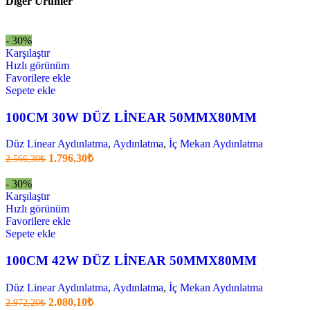
Diğer Ürünler
- 30%
Karşılaştır
Hızlı görünüm
Favorilere ekle
Sepete ekle
100CM 30W DÜZ LİNEAR 50MMX80MM
Düz Linear Aydınlatma
,
Aydınlatma
,
İç Mekan Aydınlatma
Orijinal
Şu
1.796,30
₺
2.566,30
₺
fiyatı:
anki
fiyat:
2.566,30₺.
- 30%
1.796,30₺
Karşılaştır
.
Hızlı görünüm
Favorilere ekle
Sepete ekle
100CM 42W DÜZ LİNEAR 50MMX80MM
Düz Linear Aydınlatma
,
Aydınlatma
,
İç Mekan Aydınlatma
Orijinal
Şu
2.080,10
₺
2.972,20
₺