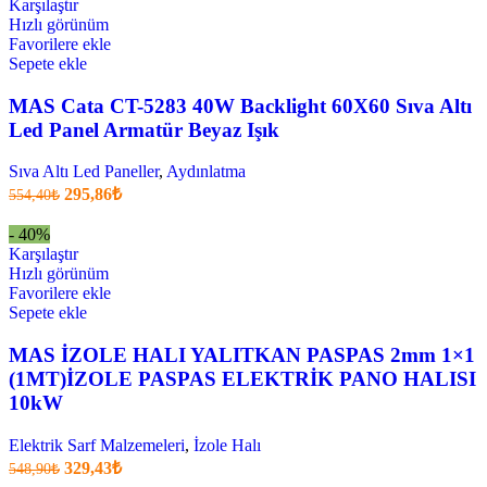
14,85₺
Karşılaştır
.
Hızlı görünüm
Favorilere ekle
Sepete ekle
MAS Cata CT-5283 40W Backlight 60X60 Sıva Altı
Led Panel Armatür Beyaz Işık
Sıva Altı Led Paneller
,
Aydınlatma
Orijinal
Şu
295,86
₺
554,40
₺
fiyatı:
anki
fiyat:
554,40₺.
- 40%
295,86₺
Karşılaştır
.
Hızlı görünüm
Favorilere ekle
Sepete ekle
MAS İZOLE HALI YALITKAN PASPAS 2mm 1×1
(1MT)İZOLE PASPAS ELEKTRİK PANO HALISI
10kW
Elektrik Sarf Malzemeleri
,
İzole Halı
Orijinal
Şu
329,43
₺
548,90
₺
fiyatı:
anki