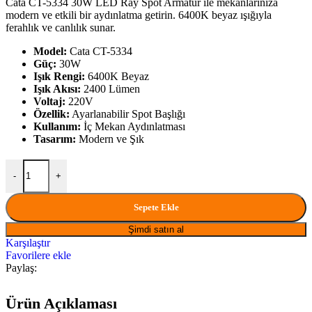
fiyat:
Cata CT-5334 30W LED Ray Spot Armatür ile mekanlarınıza
297,00₺.
modern ve etkili bir aydınlatma getirin. 6400K beyaz ışığıyla
158,62₺
ferahlık ve canlılık sunar.
.
Model:
Cata CT-5334
Güç:
30W
Işık Rengi:
6400K Beyaz
Işık Akısı:
2400 Lümen
Voltaj:
220V
Özellik:
Ayarlanabilir Spot Başlığı
Kullanım:
İç Mekan Aydınlatması
Tasarım:
Modern ve Şık
MAS Cata CT-5334 30W Led Ray Spot Armatür 6400K Beyaz Işık m
-
+
Sepete Ekle
Şimdi satın al
Karşılaştır
Favorilere ekle
Paylaş:
Ürün Açıklaması