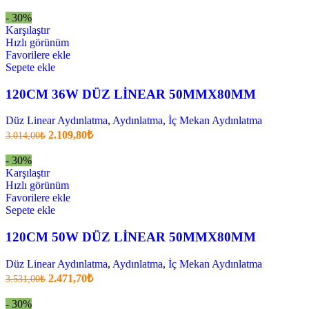
fiyatı:
anki
fiyat:
2.972,20₺.
- 30%
2.080,10₺
Karşılaştır
.
Hızlı görünüm
Favorilere ekle
Sepete ekle
120CM 36W DÜZ LİNEAR 50MMX80MM
Düz Linear Aydınlatma
,
Aydınlatma
,
İç Mekan Aydınlatma
Orijinal
Şu
2.109,80
₺
3.014,00
₺
fiyatı:
anki
fiyat:
3.014,00₺.
- 30%
2.109,80₺
Karşılaştır
.
Hızlı görünüm
Favorilere ekle
Sepete ekle
120CM 50W DÜZ LİNEAR 50MMX80MM
Düz Linear Aydınlatma
,
Aydınlatma
,
İç Mekan Aydınlatma
Orijinal
Şu
2.471,70
₺
3.531,00
₺
fiyatı:
anki
fiyat:
3.531,00₺.
- 30%