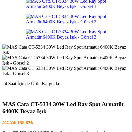
158,62₺
.
24 Saat İçin'de Ürün Kargo'da
MAS Cata CT-5334 30W Led Ray Spot Armatür
6400K Beyaz Işık
Orijinal
Şu
158,62
₺
297,00
₺
fiyatı:
anki