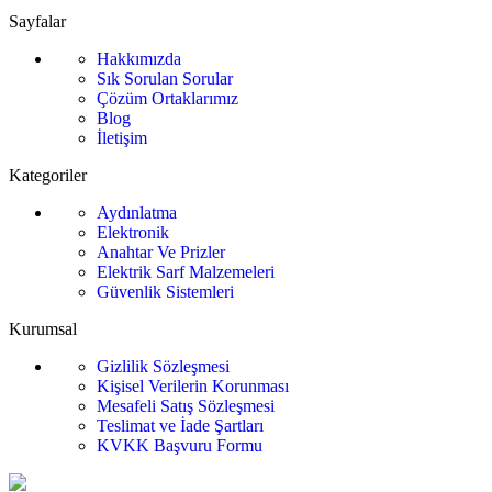
fiyat:
957,00₺.
Sayfalar
649,00₺
Hakkımızda
.
Sık Sorulan Sorular
Çözüm Ortaklarımız
Blog
İletişim
Kategoriler
Aydınlatma
Elektronik
Anahtar Ve Prizler
Elektrik Sarf Malzemeleri
Güvenlik Sistemleri
Kurumsal
Gizlilik Sözleşmesi
Kişisel Verilerin Korunması
Mesafeli Satış Sözleşmesi
Teslimat ve İade Şartları
KVKK Başvuru Formu