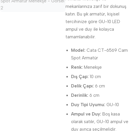
mekanlarınıza zarif bir dokunuş
katın. Bu şık armatür, kişisel
tercihinize göre GU-10 LED
ampul ve duy ile kolayca
tamamlanabilir.
Model:
Cata CT-6569 Cam
Spot Armatür
Renk:
Menekşe
Dış Çap:
10 cm
Delik Çapı:
6 cm
Derinlik:
6 cm
Duy Tipi Uyumu:
GU-10
Ampul ve Duy:
Boş kasa
olarak satılır, GU-10 ampul ve
duy ayrıca seçilmelidir.