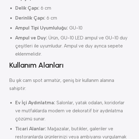
Delik Çapı:
6 cm
Derinlik Çapı:
6 cm
Ampul Tipi Uyumluluğu:
GU-10
Ampul ve Duy:
Ürün, GU-10 LED ampul ve GU-10 duy
çeşitleri ile uyumludur. Ampul ve duy ayrıca sepete
eklenmelidir.
Kullanım Alanları
Bu şık cam spot armatür, geniş bir kullanım alanına
sahiptir:
Ev İçi Aydınlatma:
Salonlar, yatak odaları, koridorlar
ve mutfaklarda modern ve dekoratif bir aydınlatma
çözümü sunar.
Ticari Alanlar:
Mağazalar, butikler, galeriler ve
restoranlarda ürünlerinizi veya ambiyansı vurgulamak