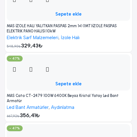
Sepete ekle
MAS İZOLE HALI YALITKAN PASPAS 2mm 1×1 (1MT)İZOLE PASPAS
ELEKTRİK PANO HALISI 10kW
Elektrik Sarf Malzemeleri
,
İzole Halı
329,43
₺
548,90
₺
- 47%
Sepete ekle
MAS Cata CT-2479 100W 6400K Beyaz Kristal Yatay Led Bant
Armatür
Led Bant Armatürler
,
Aydınlatma
356,41
₺
667,92
₺
- 47%