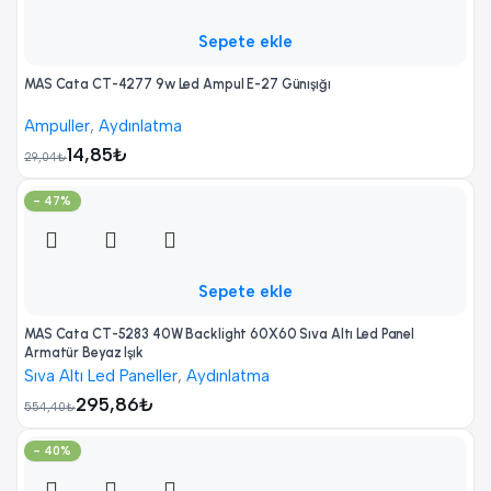
Sepete ekle
MAS Cata CT-4277 9w Led Ampul E-27 Günışığı
Ampuller
,
Aydınlatma
14,85
₺
29,04
₺
- 47%
Sepete ekle
MAS Cata CT-5283 40W Backlight 60X60 Sıva Altı Led Panel
Armatür Beyaz Işık
Sıva Altı Led Paneller
,
Aydınlatma
295,86
₺
554,40
₺
- 40%