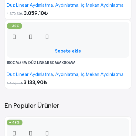
Düz Linear Aydınlatma
,
Aydınlatma
,
İç Mekan Aydınlatma
3.059,10
₺
4.370,30
₺
- 30%
Sepete ekle
180CM 54W DÜZ LİNEAR 50MMX80MM
Düz Linear Aydınlatma
,
Aydınlatma
,
İç Mekan Aydınlatma
3.133,90
₺
4.477,00
₺
En Popüler Ürünler
- 49%