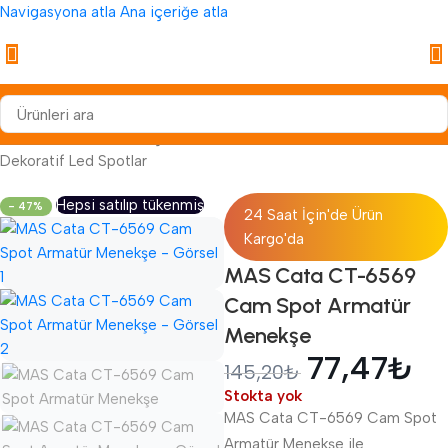
Navigasyona atla
Ana içeriğe atla
Anasayfa
/
Aydınlatma
/
İç Mekan Aydınlatma
/
Led Spotlar
/
Dekoratif Led Spotlar
Hepsi satılıp tükenmiş
- 47%
24 Saat İçin'de Ürün
Kargo'da
MAS Cata CT-6569
Cam Spot Armatür
Menekşe
77,47
₺
145,20
₺
Stokta yok
MAS Cata CT-6569 Cam Spot
Armatür Menekşe ile