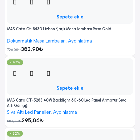
Sepete ekle
MAS Cata Ct-8430 Lizbon Şarjlı Masa Lambası Rose Gold
Dokunmatik Masa Lambaları
,
Aydınlatma
383,90
₺
726,00
₺
- 47%
Sepete ekle
MAS Cata CT-5283 40W Backlight 60×60 Led Panel Armatür Sıva
Altı Günışığı
Sıva Altı Led Paneller
,
Aydınlatma
295,86
₺
554,40
₺
- 32%