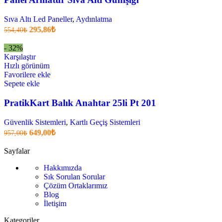
Sıva Altı Led Paneller
,
Aydınlatma
Orijinal
Şu
295,86
₺
554,40
₺
fiyatı:
anki
fiyat:
554,40₺.
- 32%
295,86₺
Karşılaştır
.
Hızlı görünüm
Favorilere ekle
Sepete ekle
PratikKart Balık Anahtar 25li Pt 201
Güvenlik Sistemleri
,
Kartlı Geçiş Sistemleri
Orijinal
Şu
649,00
₺
957,00
₺
fiyatı:
anki
fiyat:
957,00₺.
Sayfalar
649,00₺
Hakkımızda
.
Sık Sorulan Sorular
Çözüm Ortaklarımız
Blog
İletişim
Kategoriler