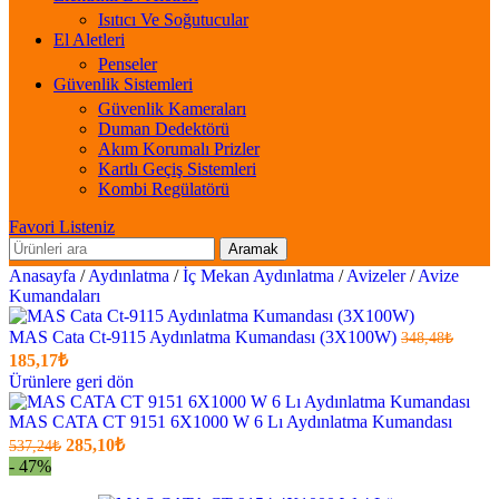
Isıtıcı Ve Soğutucular
El Aletleri
Penseler
Güvenlik Sistemleri
Güvenlik Kameraları
Duman Dedektörü
Akım Korumalı Prizler
Kartlı Geçiş Sistemleri
Kombi Regülatörü
Favori Listeniz
Aramak
Anasayfa
/
Aydınlatma
/
İç Mekan Aydınlatma
/
Avizeler
/
Avize
Kumandaları
MAS Cata Ct-9115 Aydınlatma Kumandası (3X100W)
348,48
₺
Orijinal
Şu
185,17
₺
fiyatı:
anki
Ürünlere geri dön
fiyat:
348,48₺.
185,17₺
MAS CATA CT 9151 6X1000 W 6 Lı Aydınlatma Kumandası
Orijinal
.
Şu
285,10
₺
537,24
₺
fiyatı:
anki
- 47%
fiyat:
537,24₺.