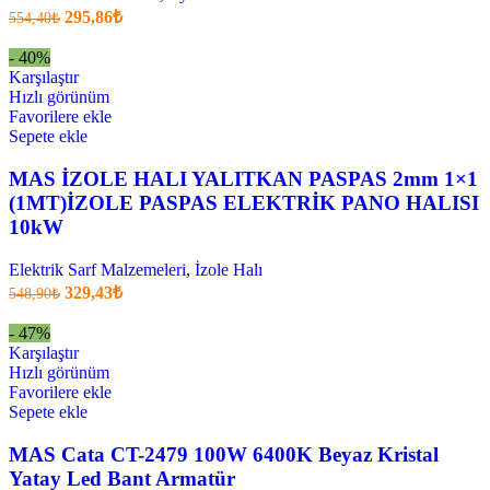
Orijinal
Şu
295,86
₺
554,40
₺
fiyatı:
anki
fiyat:
554,40₺.
- 40%
295,86₺
Karşılaştır
.
Hızlı görünüm
Favorilere ekle
Sepete ekle
MAS İZOLE HALI YALITKAN PASPAS 2mm 1×1
(1MT)İZOLE PASPAS ELEKTRİK PANO HALISI
10kW
Elektrik Sarf Malzemeleri
,
İzole Halı
Orijinal
Şu
329,43
₺
548,90
₺
fiyatı:
anki
fiyat:
548,90₺.
- 47%
329,43₺
Karşılaştır
.
Hızlı görünüm
Favorilere ekle
Sepete ekle
MAS Cata CT-2479 100W 6400K Beyaz Kristal
Yatay Led Bant Armatür