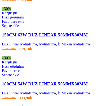
3.759,80
₺
fiyatı:
anki
fiyat:
3.759,80₺.
- 30%
2.632,30₺
Karşılaştır
.
Hızlı görünüm
Favorilere ekle
Sepete ekle
150CM 63W DÜZ LİNEAR 50MMX80MM
Düz Linear Aydınlatma
,
Aydınlatma
,
İç Mekan Aydınlatma
Orijinal
Şu
3.059,10
₺
4.370,30
₺
fiyatı:
anki
fiyat:
4.370,30₺.
- 30%
3.059,10₺
Karşılaştır
.
Hızlı görünüm
Favorilere ekle
Sepete ekle
180CM 54W DÜZ LİNEAR 50MMX80MM
Düz Linear Aydınlatma
,
Aydınlatma
,
İç Mekan Aydınlatma
Orijinal
Şu
3.133,90
₺
4.477,00
₺
fiyatı:
anki
fiyat: