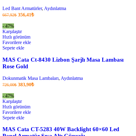
Led Bant Armatürler
,
Aydınlatma
Orijinal
Şu
356,41
₺
667,92
₺
fiyatı:
anki
fiyat:
667,92₺.
- 47%
356,41₺
Karşılaştır
.
Hızlı görünüm
Favorilere ekle
Sepete ekle
MAS Cata Ct-8430 Lizbon Şarjlı Masa Lambası
Rose Gold
Dokunmatik Masa Lambaları
,
Aydınlatma
Orijinal
Şu
383,90
₺
726,00
₺
fiyatı:
anki
fiyat:
726,00₺.
- 47%
383,90₺
Karşılaştır
.
Hızlı görünüm
Favorilere ekle
Sepete ekle
MAS Cata CT-5283 40W Backlight 60×60 Led
Panel Armatür Sıva Altı Günışığı