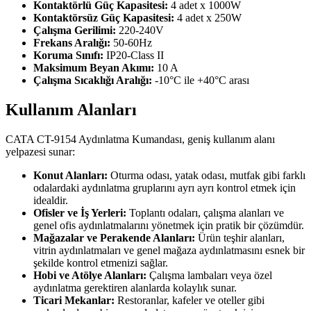
Kontaktörlü Güç Kapasitesi:
4 adet x 1000W
Kontaktörsüz Güç Kapasitesi:
4 adet x 250W
Çalışma Gerilimi:
220-240V
Frekans Aralığı:
50-60Hz
Koruma Sınıfı:
IP20-Class II
Maksimum Beyan Akımı:
10 A
Çalışma Sıcaklığı Aralığı:
-10°C ile +40°C arası
Kullanım Alanları
CATA CT-9154 Aydınlatma Kumandası, geniş kullanım alanı
yelpazesi sunar:
Konut Alanları:
Oturma odası, yatak odası, mutfak gibi farklı
odalardaki aydınlatma gruplarını ayrı ayrı kontrol etmek için
idealdir.
Ofisler ve İş Yerleri:
Toplantı odaları, çalışma alanları ve
genel ofis aydınlatmalarını yönetmek için pratik bir çözümdür.
Mağazalar ve Perakende Alanları:
Ürün teşhir alanları,
vitrin aydınlatmaları ve genel mağaza aydınlatmasını esnek bir
şekilde kontrol etmenizi sağlar.
Hobi ve Atölye Alanları:
Çalışma lambaları veya özel
aydınlatma gerektiren alanlarda kolaylık sunar.
Ticari Mekanlar:
Restoranlar, kafeler ve oteller gibi