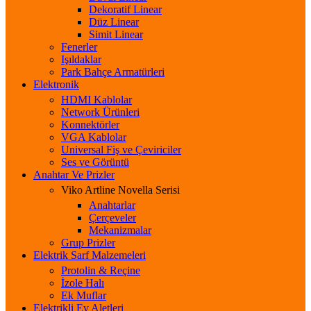
Dekoratif Linear
Düz Linear
Simit Linear
Fenerler
Işıldaklar
Park Bahçe Armatürleri
Elektronik
HDMI Kablolar
Network Ürünleri
Konnektörler
VGA Kablolar
Universal Fiş ve Çeviriciler
Ses ve Görüntü
Anahtar Ve Prizler
Viko Artline Novella Serisi
Anahtarlar
Çerçeveler
Mekanizmalar
Grup Prizler
Elektrik Sarf Malzemeleri
Protolin & Reçine
İzole Halı
Ek Muflar
Elektrikli Ev Aletleri