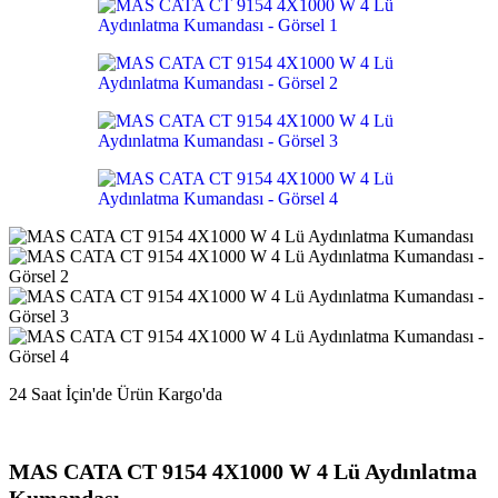
285,10₺
.
24 Saat İçin'de Ürün Kargo'da
MAS CATA CT 9154 4X1000 W 4 Lü Aydınlatma
Kumandası