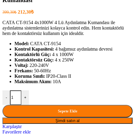
Orijinal
Şu
212,30
₺
399,30
₺
fiyatı:
anki
fiyat:
CATA CT-9154 4x1000W 4 Lü Aydınlatma Kumandası ile
399,30₺.
aydınlatma sistemlerinizi kolayca kontrol edin. Hem kontaktörlü
212,30₺
hem de kontaktörsüz kullanım için idealdir.
.
Model:
CATA CT-9154
Kontrol Kapasitesi:
4 bağımsız aydınlatma devresi
Kontaktörlü Güç:
4 x 1000W
Kontaktörsüz Güç:
4 x 250W
Voltaj:
220-240V
Frekans:
50-60Hz
Koruma Sınıfı:
IP20-Class II
Maksimum Akım:
10A
MAS CATA CT 9154 4X1000 W 4 Lü Aydınlatma Kumandası mikta
-
+
Sepete Ekle
Şimdi satın al
Karşılaştır
Favorilere ekle