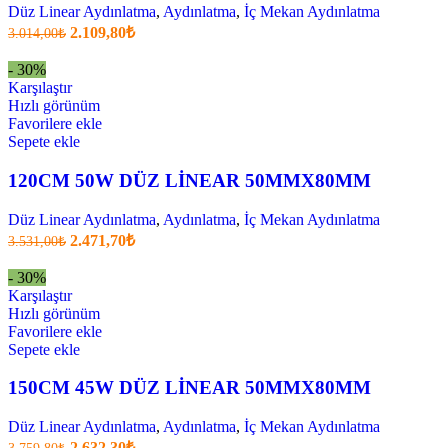
Düz Linear Aydınlatma
,
Aydınlatma
,
İç Mekan Aydınlatma
Orijinal
Şu
2.109,80
₺
3.014,00
₺
fiyatı:
anki
fiyat:
3.014,00₺.
- 30%
2.109,80₺
Karşılaştır
.
Hızlı görünüm
Favorilere ekle
Sepete ekle
120CM 50W DÜZ LİNEAR 50MMX80MM
Düz Linear Aydınlatma
,
Aydınlatma
,
İç Mekan Aydınlatma
Orijinal
Şu
2.471,70
₺
3.531,00
₺
fiyatı:
anki
fiyat:
3.531,00₺.
- 30%
2.471,70₺
Karşılaştır
.
Hızlı görünüm
Favorilere ekle
Sepete ekle
150CM 45W DÜZ LİNEAR 50MMX80MM
Düz Linear Aydınlatma
,
Aydınlatma
,
İç Mekan Aydınlatma
Orijinal
Şu
2.632,30
₺