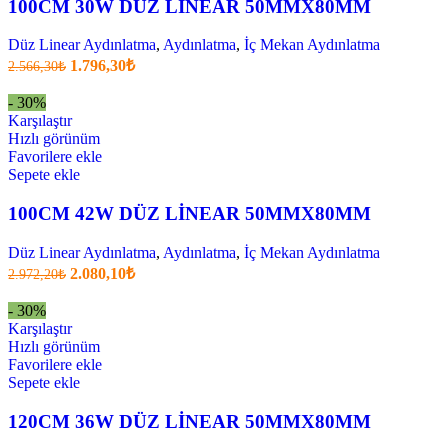
100CM 30W DÜZ LİNEAR 50MMX80MM
Düz Linear Aydınlatma
,
Aydınlatma
,
İç Mekan Aydınlatma
Orijinal
Şu
1.796,30
₺
2.566,30
₺
fiyatı:
anki
fiyat:
2.566,30₺.
- 30%
1.796,30₺
Karşılaştır
.
Hızlı görünüm
Favorilere ekle
Sepete ekle
100CM 42W DÜZ LİNEAR 50MMX80MM
Düz Linear Aydınlatma
,
Aydınlatma
,
İç Mekan Aydınlatma
Orijinal
Şu
2.080,10
₺
2.972,20
₺
fiyatı:
anki
fiyat:
2.972,20₺.
- 30%
2.080,10₺
Karşılaştır
.
Hızlı görünüm
Favorilere ekle
Sepete ekle
120CM 36W DÜZ LİNEAR 50MMX80MM