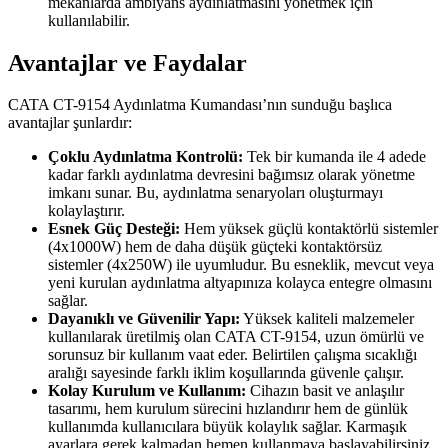
mekanlarda ambiyans aydınlatmasını yönetmek için
kullanılabilir.
Avantajlar ve Faydalar
CATA CT-9154 Aydınlatma Kumandası’nın sunduğu başlıca
avantajlar şunlardır:
Çoklu Aydınlatma Kontrolü:
Tek bir kumanda ile 4 adede
kadar farklı aydınlatma devresini bağımsız olarak yönetme
imkanı sunar. Bu, aydınlatma senaryoları oluşturmayı
kolaylaştırır.
Esnek Güç Desteği:
Hem yüksek güçlü kontaktörlü sistemler
(4x1000W) hem de daha düşük güçteki kontaktörsüz
sistemler (4x250W) ile uyumludur. Bu esneklik, mevcut veya
yeni kurulan aydınlatma altyapınıza kolayca entegre olmasını
sağlar.
Dayanıklı ve Güvenilir Yapı:
Yüksek kaliteli malzemeler
kullanılarak üretilmiş olan CATA CT-9154, uzun ömürlü ve
sorunsuz bir kullanım vaat eder. Belirtilen çalışma sıcaklığı
aralığı sayesinde farklı iklim koşullarında güvenle çalışır.
Kolay Kurulum ve Kullanım:
Cihazın basit ve anlaşılır
tasarımı, hem kurulum sürecini hızlandırır hem de günlük
kullanımda kullanıcılara büyük kolaylık sağlar. Karmaşık
ayarlara gerek kalmadan hemen kullanmaya başlayabilirsiniz.