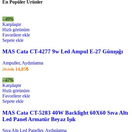
4.477,00₺.
En Popüler Ürünler
3.133,90₺
.
- 49%
Karşılaştır
Hızlı görünüm
Favorilere ekle
Sepete ekle
MAS Cata CT-4277 9w Led Ampul E-27 Günışığı
Ampuller
,
Aydınlatma
Orijinal
Şu
14,85
₺
29,04
₺
fiyatı:
anki
fiyat:
29,04₺.
- 47%
14,85₺
Karşılaştır
.
Hızlı görünüm
Favorilere ekle
Sepete ekle
MAS Cata CT-5283 40W Backlight 60X60 Sıva Altı
Led Panel Armatür Beyaz Işık
Sıva Altı Led Paneller
,
Aydınlatma