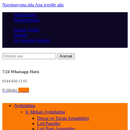
Navigasyona atla
Ana içeriğe atla
Hakkımızda
Partnerlerimiz
Sipariş Takibi
İletişim
Sık Sorulan Sorular
Aramak
7/24 Whatsapp Hattı
0544 850 13 05
0
öğeler
0,00
₺
Aydınlatma
İç Mekan Aydınlatma
Duvar ve Tavan Armatürleri
Led Paneller
Led Bant Armatürler