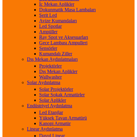
İç Mekan Aplikler
Dokunmatik Masa Lambaları
Şerit Led
Avize Kumandaları
Led Spotlar
Ampüller
Ray Spot ve Aksesuarları
Gece Lambası Ampulleri
Sensörler
Kumandalı Ziller
Dış Mekan Aydınlatmaları
Projektörler
Dış Mekan Aplikler
Wallwasher
Solar Aydınlatma
Solar Projektörler
Solar Sokak Armatürler
Solar Aplikler
Endüstriyel Aydınlatma
Led Etanjlar
Yüksek Tavan Armatürü
Kanopi Armatür
Linear Aydınlatma
Davul Linear