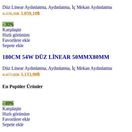
Düz Linear Aydınlatma
,
Aydınlatma
,
İç Mekan Aydınlatma
Orijinal
Şu
3.059,10
₺
4.370,30
₺
fiyatı:
anki
fiyat:
4.370,30₺.
- 30%
3.059,10₺
Karşılaştır
.
Hızlı görünüm
Favorilere ekle
Sepete ekle
180CM 54W DÜZ LİNEAR 50MMX80MM
Düz Linear Aydınlatma
,
Aydınlatma
,
İç Mekan Aydınlatma
Orijinal
Şu
3.133,90
₺
4.477,00
₺
fiyatı:
anki
fiyat:
4.477,00₺.
En Popüler Ürünler
3.133,90₺
.
- 49%
Karşılaştır
Hızlı görünüm
Favorilere ekle
Sepete ekle