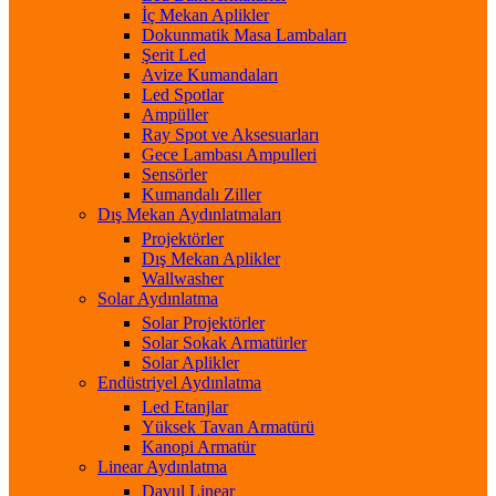
İç Mekan Aplikler
Dokunmatik Masa Lambaları
Şerit Led
Avize Kumandaları
Led Spotlar
Ampüller
Ray Spot ve Aksesuarları
Gece Lambası Ampulleri
Sensörler
Kumandalı Ziller
Dış Mekan Aydınlatmaları
Projektörler
Dış Mekan Aplikler
Wallwasher
Solar Aydınlatma
Solar Projektörler
Solar Sokak Armatürler
Solar Aplikler
Endüstriyel Aydınlatma
Led Etanjlar
Yüksek Tavan Armatürü
Kanopi Armatür
Linear Aydınlatma
Davul Linear