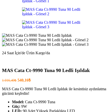
.
24 Saat İçin'de Ürün Kargo'da
MAS Cata Ct-9990 Tuna 90 Ledli Işıldak
Orijinal
Şu
540,16
₺
1.016,40
₺
fiyatı:
anki
fiyat:
MAS Cata Ct-9990 Tuna 90 Ledli Işıldak ile kesintisiz aydınlatma
1.016,40₺.
gücünü keşfedin!
540,16₺
.
Model:
Cata Ct-9990 Tuna
Güç:
9W
LED:
90 Adet Yüksek Parlaklıkta LED