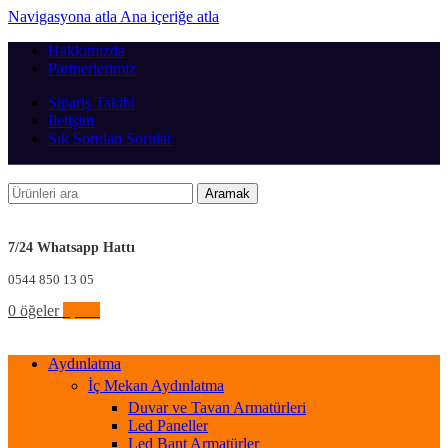
Navigasyona atla
Ana içeriğe atla
Hakkımızda
Partnerlerimiz
Sipariş Takibi
İletişim
Sık Sorulan Sorular
Aramak
7/24 Whatsapp Hattı
0544 850 13 05
0
öğeler
0,00
₺
Aydınlatma
İç Mekan Aydınlatma
Duvar ve Tavan Armatürleri
Led Paneller
Led Bant Armatürler