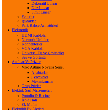
Dekoratif Linear
Düz Linear
Simit Linear
Fenerler
Işıldaklar
Park Bahçe Armatürleri
Elektronik
HDMI Kablolar
Network Ürünleri
Konnektörler
VGA Kablolar
Universal Fiş ve Çeviriciler
Ses ve Görüntü
Anahtar Ve Prizler
Viko Artline Novella Serisi
Anahtarlar
Çerçeveler
Mekanizmalar
Grup Prizler
Elektrik Sarf Malzemeleri
Protolin & Reçine
İzole Halı
Ek Muflar
Elektrikli Ev Aletleri