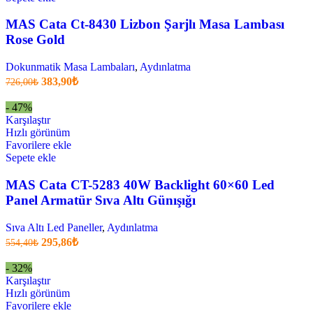
MAS Cata Ct-8430 Lizbon Şarjlı Masa Lambası
Rose Gold
Dokunmatik Masa Lambaları
,
Aydınlatma
Orijinal
Şu
383,90
₺
726,00
₺
fiyatı:
anki
fiyat:
726,00₺.
- 47%
383,90₺
Karşılaştır
.
Hızlı görünüm
Favorilere ekle
Sepete ekle
MAS Cata CT-5283 40W Backlight 60×60 Led
Panel Armatür Sıva Altı Günışığı
Sıva Altı Led Paneller
,
Aydınlatma
Orijinal
Şu
295,86
₺
554,40
₺
fiyatı:
anki
fiyat:
554,40₺.
- 32%
295,86₺
Karşılaştır
.
Hızlı görünüm
Favorilere ekle