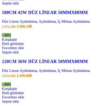
Sepete ekle
100CM 42W DÜZ LİNEAR 50MMX80MM
Düz Linear Aydınlatma
,
Aydınlatma
,
İç Mekan Aydınlatma
Orijinal
Şu
2.080,10
₺
2.972,20
₺
fiyatı:
anki
fiyat:
2.972,20₺.
- 30%
2.080,10₺
Karşılaştır
.
Hızlı görünüm
Favorilere ekle
Sepete ekle
120CM 36W DÜZ LİNEAR 50MMX80MM
Düz Linear Aydınlatma
,
Aydınlatma
,
İç Mekan Aydınlatma
Orijinal
Şu
2.109,80
₺
3.014,00
₺
fiyatı:
anki
fiyat:
3.014,00₺.
- 30%
2.109,80₺
Karşılaştır
.
Hızlı görünüm
Favorilere ekle
Sepete ekle