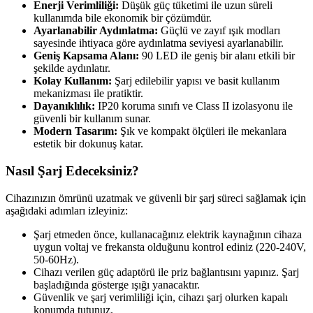
Enerji Verimliliği:
Düşük güç tüketimi ile uzun süreli
kullanımda bile ekonomik bir çözümdür.
Ayarlanabilir Aydınlatma:
Güçlü ve zayıf ışık modları
sayesinde ihtiyaca göre aydınlatma seviyesi ayarlanabilir.
Geniş Kapsama Alanı:
90 LED ile geniş bir alanı etkili bir
şekilde aydınlatır.
Kolay Kullanım:
Şarj edilebilir yapısı ve basit kullanım
mekanizması ile pratiktir.
Dayanıklılık:
IP20 koruma sınıfı ve Class II izolasyonu ile
güvenli bir kullanım sunar.
Modern Tasarım:
Şık ve kompakt ölçüleri ile mekanlara
estetik bir dokunuş katar.
Nasıl Şarj Edeceksiniz?
Cihazınızın ömrünü uzatmak ve güvenli bir şarj süreci sağlamak için
aşağıdaki adımları izleyiniz:
Şarj etmeden önce, kullanacağınız elektrik kaynağının cihaza
uygun voltaj ve frekansta olduğunu kontrol ediniz (220-240V,
50-60Hz).
Cihazı verilen güç adaptörü ile priz bağlantısını yapınız. Şarj
başladığında gösterge ışığı yanacaktır.
Güvenlik ve şarj verimliliği için, cihazı şarj olurken kapalı
konumda tutunuz.