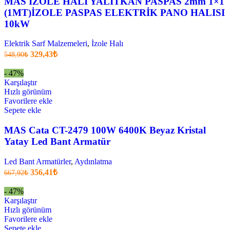
MAS İZOLE HALI YALITKAN PASPAS 2mm 1×1
(1MT)İZOLE PASPAS ELEKTRİK PANO HALISI
10kW
Elektrik Sarf Malzemeleri
,
İzole Halı
Orijinal
Şu
329,43
₺
548,90
₺
fiyatı:
anki
fiyat:
548,90₺.
- 47%
329,43₺
Karşılaştır
.
Hızlı görünüm
Favorilere ekle
Sepete ekle
MAS Cata CT-2479 100W 6400K Beyaz Kristal
Yatay Led Bant Armatür
Led Bant Armatürler
,
Aydınlatma
Orijinal
Şu
356,41
₺
667,92
₺
fiyatı:
anki
fiyat:
667,92₺.
- 47%
356,41₺
Karşılaştır
.
Hızlı görünüm
Favorilere ekle
Sepete ekle