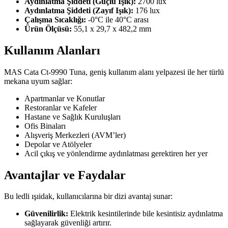
Aydınlatma Şiddeti (Güçlü Işık):
2700 lux
Aydınlatma Şiddeti (Zayıf Işık):
176 lux
Çalışma Sıcaklığı:
-0°C ile 40°C arası
Ürün Ölçüsü:
55,1 x 29,7 x 482,2 mm
Kullanım Alanları
MAS Cata Ct-9990 Tuna, geniş kullanım alanı yelpazesi ile her türlü
mekana uyum sağlar:
Apartmanlar ve Konutlar
Restoranlar ve Kafeler
Hastane ve Sağlık Kuruluşları
Ofis Binaları
Alışveriş Merkezleri (AVM’ler)
Depolar ve Atölyeler
Acil çıkış ve yönlendirme aydınlatması gerektiren her yer
Avantajlar ve Faydalar
Bu ledli ışıidak, kullanıcılarına bir dizi avantaj sunar:
Güvenilirlik:
Elektrik kesintilerinde bile kesintisiz aydınlatma
sağlayarak güvenliği artırır.