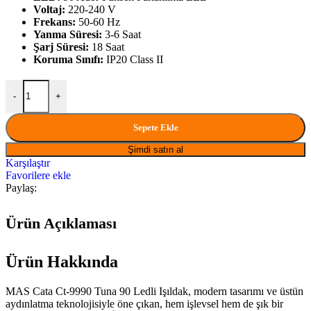
Voltaj:
220-240 V
Frekans:
50-60 Hz
Yanma Süresi:
3-6 Saat
Şarj Süresi:
18 Saat
Koruma Sınıfı:
IP20 Class II
MAS Cata Ct-9990 Tuna 90 Ledli Işıldak miktar
-
+
Sepete Ekle
Şimdi satın al
Karşılaştır
Favorilere ekle
Paylaş:
Ürün Açıklaması
Ürün Hakkında
MAS Cata Ct-9990 Tuna 90 Ledli Işıldak, modern tasarımı ve üstün
aydınlatma teknolojisiyle öne çıkan, hem işlevsel hem de şık bir