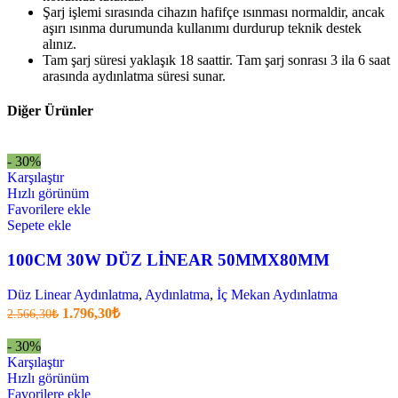
Şarj işlemi sırasında cihazın hafifçe ısınması normaldir, ancak
aşırı ısınma durumunda kullanımı durdurup teknik destek
alınız.
Tam şarj süresi yaklaşık 18 saattir. Tam şarj sonrası 3 ila 6 saat
arasında aydınlatma süresi sunar.
Diğer Ürünler
- 30%
Karşılaştır
Hızlı görünüm
Favorilere ekle
Sepete ekle
100CM 30W DÜZ LİNEAR 50MMX80MM
Düz Linear Aydınlatma
,
Aydınlatma
,
İç Mekan Aydınlatma
Orijinal
Şu
1.796,30
₺
2.566,30
₺
fiyatı:
anki
fiyat:
2.566,30₺.
- 30%
1.796,30₺
Karşılaştır
.
Hızlı görünüm
Favorilere ekle