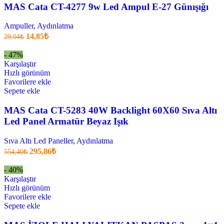
MAS Cata CT-4277 9w Led Ampul E-27 Günışığı
Ampuller
,
Aydınlatma
Orijinal
Şu
14,85
₺
29,04
₺
fiyatı:
anki
fiyat:
29,04₺.
- 47%
14,85₺
Karşılaştır
.
Hızlı görünüm
Favorilere ekle
Sepete ekle
MAS Cata CT-5283 40W Backlight 60X60 Sıva Altı
Led Panel Armatür Beyaz Işık
Sıva Altı Led Paneller
,
Aydınlatma
Orijinal
Şu
295,86
₺
554,40
₺
fiyatı:
anki
fiyat:
554,40₺.
- 40%
295,86₺
Karşılaştır
.
Hızlı görünüm
Favorilere ekle
Sepete ekle