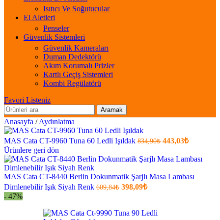
Isıtıcı Ve Soğutucular
El Aletleri
Penseler
Güvenlik Sistemleri
Güvenlik Kameraları
Duman Dedektörü
Akım Korumalı Prizler
Kartlı Geçiş Sistemleri
Kombi Regülatörü
Favori Listeniz
Aramak
Anasayfa
/
Aydınlatma
Orijinal
Şu
MAS Cata CT-9960 Tuna 60 Ledli Işıldak
443,03
₺
834,90
₺
fiyatı:
anki
Ürünlere geri dön
fiyat:
834,90₺.
443,03₺
.
MAS Cata CT-8440 Berlin Dokunmatik Şarjlı Masa Lambası
Orijinal
Şu
Dimlenebilir Işık Siyah Renk
398,09
₺
609,84
₺
fiyatı:
anki
- 47%
fiyat:
609,84₺.
398,09₺