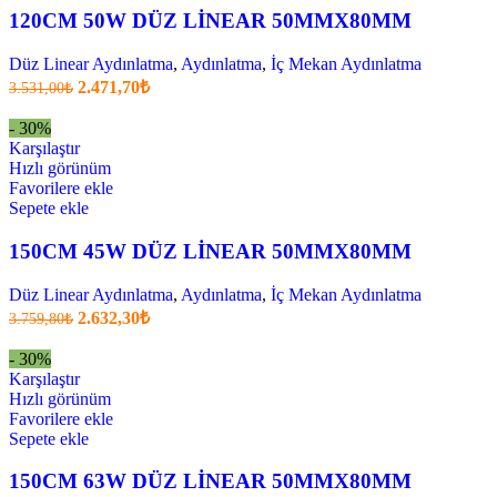
120CM 50W DÜZ LİNEAR 50MMX80MM
Düz Linear Aydınlatma
,
Aydınlatma
,
İç Mekan Aydınlatma
Orijinal
Şu
2.471,70
₺
3.531,00
₺
fiyatı:
anki
fiyat:
3.531,00₺.
- 30%
2.471,70₺
Karşılaştır
.
Hızlı görünüm
Favorilere ekle
Sepete ekle
150CM 45W DÜZ LİNEAR 50MMX80MM
Düz Linear Aydınlatma
,
Aydınlatma
,
İç Mekan Aydınlatma
Orijinal
Şu
2.632,30
₺
3.759,80
₺
fiyatı:
anki
fiyat:
3.759,80₺.
- 30%
2.632,30₺
Karşılaştır
.
Hızlı görünüm
Favorilere ekle
Sepete ekle
150CM 63W DÜZ LİNEAR 50MMX80MM