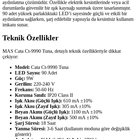
aydınlatma çözümüdür. Özellikle elektrik kesintilerinde veya acil
durumlarda güvenilir bir ışık kaynağı sunmak üzere tasarlanmıştır.
90 adet yüksek parlaklıktaki LED’i sayesinde güçlü ve etkili bir
aydınlatma sağlarken, şarj edilebilir yapısıyla da kesintisiz kullanım
imkanı sunar.
Teknik Özellikler
MAS Cata Ct-9990 Tuna, detaylı teknik özellikleriyle dikkat
çekiyor:
Model:
Cata Ct-9990 Tuna
LED Sayısı:
90 Adet
Güç:
9W
Gerilim:
220-240 V
Frekans:
50-60 Hz
Koruma Sınıfı:
IP20 Class II
Işık Akısı (Güçlü Işık):
610 mA ±10%
Işık Akısı (Zayıf Işık):
305 mA ±10%
Beyan Akımı (Güçlü Işık):
1100 mA ±10%
Beyan Akımı (Zayıf Işık):
500 mA ±10%
Şarj Süresi:
18 Saat
Yanma Süresi:
3-6 Saat (kullanım moduna göre değişiklik
gösterir)