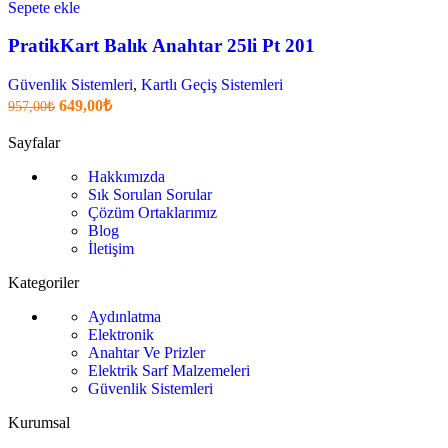
Sepete ekle
PratikKart Balık Anahtar 25li Pt 201
Güvenlik Sistemleri
,
Kartlı Geçiş Sistemleri
Orijinal
Şu
649,00
₺
957,00
₺
fiyatı:
anki
fiyat:
957,00₺.
Sayfalar
649,00₺
Hakkımızda
.
Sık Sorulan Sorular
Çözüm Ortaklarımız
Blog
İletişim
Kategoriler
Aydınlatma
Elektronik
Anahtar Ve Prizler
Elektrik Sarf Malzemeleri
Güvenlik Sistemleri
Kurumsal