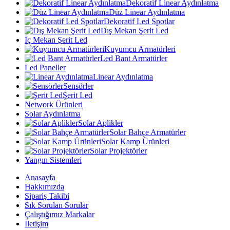
Dekoratif Linear Aydınlatma
Düz Linear Aydınlatma
Dekoratif Led Spotlar
Dış Mekan Şerit Led
İç Mekan Şerit Led
Kuyumcu Armatürleri
Led Bant Armatürler
Led Paneller
Linear Aydınlatma
Sensörler
Şerit Led
Network Ürünleri
Solar Aydınlatma
Solar Aplikler
Solar Bahçe Armatürler
Solar Kamp Ürünleri
Solar Projektörler
Yangın Sistemleri
Anasayfa
Hakkımızda
Sipariş Takibi
Sık Sorulan Sorular
Çalıştığımız Markalar
İletişim