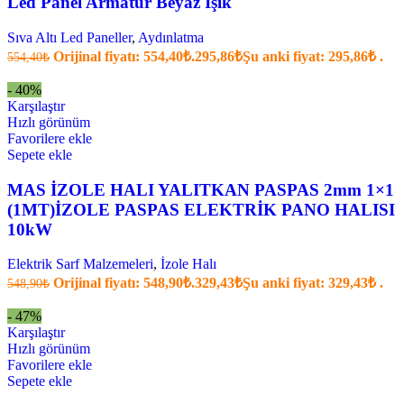
Led Panel Armatür Beyaz Işık
Sıva Altı Led Paneller
,
Aydınlatma
Orijinal fiyatı: 554,40₺.
295,86
₺
Şu anki fiyat: 295,86₺ .
554,40
₺
- 40%
Karşılaştır
Hızlı görünüm
Favorilere ekle
Sepete ekle
MAS İZOLE HALI YALITKAN PASPAS 2mm 1×1
(1MT)İZOLE PASPAS ELEKTRİK PANO HALISI
10kW
Elektrik Sarf Malzemeleri
,
İzole Halı
Orijinal fiyatı: 548,90₺.
329,43
₺
Şu anki fiyat: 329,43₺ .
548,90
₺
- 47%
Karşılaştır
Hızlı görünüm
Favorilere ekle
Sepete ekle