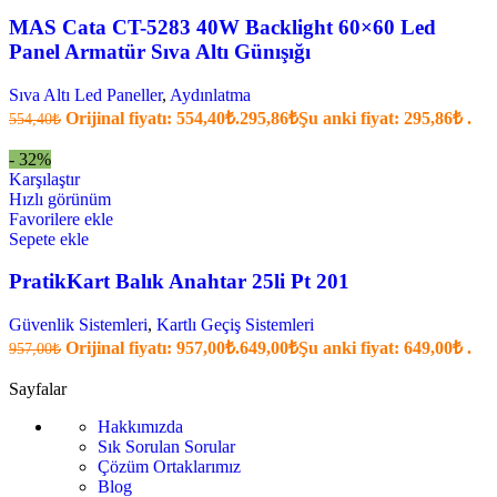
MAS Cata CT-5283 40W Backlight 60×60 Led
Panel Armatür Sıva Altı Günışığı
Sıva Altı Led Paneller
,
Aydınlatma
Orijinal fiyatı: 554,40₺.
295,86
₺
Şu anki fiyat: 295,86₺ .
554,40
₺
- 32%
Karşılaştır
Hızlı görünüm
Favorilere ekle
Sepete ekle
PratikKart Balık Anahtar 25li Pt 201
Güvenlik Sistemleri
,
Kartlı Geçiş Sistemleri
Orijinal fiyatı: 957,00₺.
649,00
₺
Şu anki fiyat: 649,00₺ .
957,00
₺
Sayfalar
Hakkımızda
Sık Sorulan Sorular
Çözüm Ortaklarımız
Blog