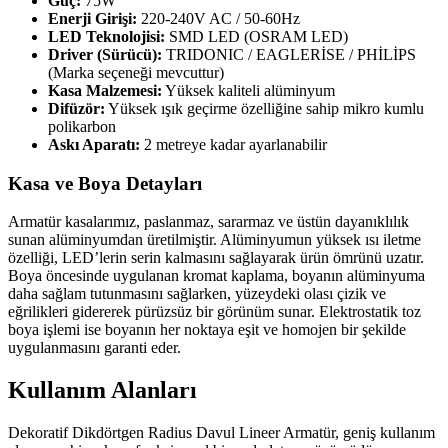
Güç:
75W
Enerji Girişi:
220-240V AC / 50-60Hz
LED Teknolojisi:
SMD LED (OSRAM LED)
Driver (Sürücü):
TRIDONIC / EAGLERİSE / PHİLİPS
(Marka seçeneği mevcuttur)
Kasa Malzemesi:
Yüksek kaliteli alüminyum
Difüzör:
Yüksek ışık geçirme özelliğine sahip mikro kumlu
polikarbon
Askı Aparatı:
2 metreye kadar ayarlanabilir
Kasa ve Boya Detayları
Armatür kasalarımız, paslanmaz, sararmaz ve üstün dayanıklılık
sunan alüminyumdan üretilmiştir. Alüminyumun yüksek ısı iletme
özelliği, LED’lerin serin kalmasını sağlayarak ürün ömrünü uzatır.
Boya öncesinde uygulanan kromat kaplama, boyanın alüminyuma
daha sağlam tutunmasını sağlarken, yüzeydeki olası çizik ve
eğrilikleri gidererek pürüzsüz bir görünüm sunar. Elektrostatik toz
boya işlemi ise boyanın her noktaya eşit ve homojen bir şekilde
uygulanmasını garanti eder.
Kullanım Alanları
Dekoratif Dikdörtgen Radius Davul Lineer Armatür, geniş kullanım