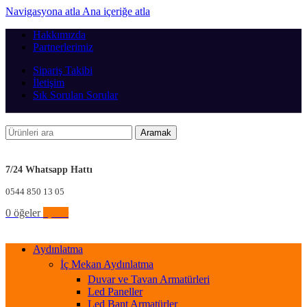
Navigasyona atla
Ana içeriğe atla
Hakkımızda
Partnerlerimiz
Sipariş Takibi
İletişim
Sık Sorulan Sorular
Aramak
7/24 Whatsapp Hattı
0544 850 13 05
0
öğeler
0,00
₺
Aydınlatma
İç Mekan Aydınlatma
Duvar ve Tavan Armatürleri
Led Paneller
Led Bant Armatürler