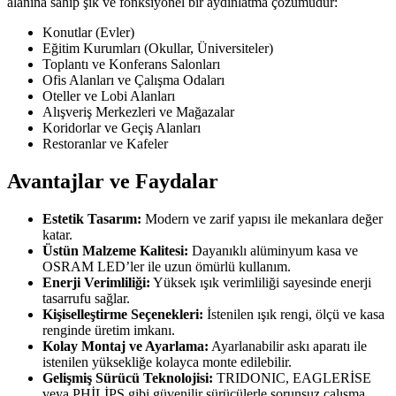
alanına sahip şık ve fonksiyonel bir aydınlatma çözümüdür:
Konutlar (Evler)
Eğitim Kurumları (Okullar, Üniversiteler)
Toplantı ve Konferans Salonları
Ofis Alanları ve Çalışma Odaları
Oteller ve Lobi Alanları
Alışveriş Merkezleri ve Mağazalar
Koridorlar ve Geçiş Alanları
Restoranlar ve Kafeler
Avantajlar ve Faydalar
Estetik Tasarım:
Modern ve zarif yapısı ile mekanlara değer
katar.
Üstün Malzeme Kalitesi:
Dayanıklı alüminyum kasa ve
OSRAM LED’ler ile uzun ömürlü kullanım.
Enerji Verimliliği:
Yüksek ışık verimliliği sayesinde enerji
tasarrufu sağlar.
Kişiselleştirme Seçenekleri:
İstenilen ışık rengi, ölçü ve kasa
renginde üretim imkanı.
Kolay Montaj ve Ayarlama:
Ayarlanabilir askı aparatı ile
istenilen yüksekliğe kolayca monte edilebilir.
Gelişmiş Sürücü Teknolojisi:
TRIDONIC, EAGLERİSE
veya PHİLİPS gibi güvenilir sürücülerle sorunsuz çalışma.