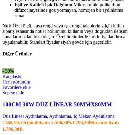
Eşit ve Kaliteli Işık Dağılımı:
Mikro kumlu polikarbon
difüzör sayesinde göz yormayan, homojen bir aydınlatma
sunar.
Not:
Özel ölçü, kasa rengi veya ışık rengi talepleriniz için lütfen
sipariş esnasında notlar bölümünü kullanın veya doğrudan iletişim
kanallarımızdan bize ulaşın. Özel üretimlerde farklı fiyatlandırma
uygulanabilir. Standart fiyatlar siyah gövde için geçerlidir.
Diğer Ürünler
- 30%
Karşılaştır
Hızlı görünüm
Favorilere ekle
Sepete ekle
100CM 30W DÜZ LİNEAR 50MMX80MM
Düz Linear Aydınlatma
,
Aydınlatma
,
İç Mekan Aydınlatma
Orijinal fiyatı: 2.566,30₺.
1.796,30
₺
Şu anki fiyat:
2.566,30
₺
1.796,30₺ .