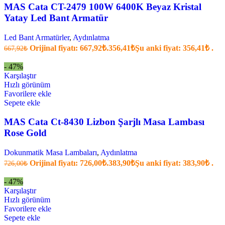
MAS Cata CT-2479 100W 6400K Beyaz Kristal
Yatay Led Bant Armatür
Led Bant Armatürler
,
Aydınlatma
Orijinal fiyatı: 667,92₺.
356,41
₺
Şu anki fiyat: 356,41₺ .
667,92
₺
- 47%
Karşılaştır
Hızlı görünüm
Favorilere ekle
Sepete ekle
MAS Cata Ct-8430 Lizbon Şarjlı Masa Lambası
Rose Gold
Dokunmatik Masa Lambaları
,
Aydınlatma
Orijinal fiyatı: 726,00₺.
383,90
₺
Şu anki fiyat: 383,90₺ .
726,00
₺
- 47%
Karşılaştır
Hızlı görünüm
Favorilere ekle
Sepete ekle