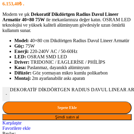
6.153,40₺ .
Modern ve şık
Dekoratif Dikdörtgen Radius Davul Lineer
Armatür 40×80 75W
ile mekanlarınıza değer katın. OSRAM LED
teknolojisi ve yüksek kaliteli alüminyum gövdesiyle uzun ömürlü
kullanım sunar.
Model:
40×80 cm Dikdörtgen Radius Davul Lineer Armatür
Güç:
75W
Enerji:
220-240V AC / 50-60Hz
LED:
OSRAM SMD LED
Driver:
TRIDONIC / EAGLERİSE / PHİLİPS
Kasa:
Paslanmaz, dayanıklı alüminyum
Difüzör:
Göz yormayan mikro kumlu polikarbon
Montaj:
2m ayarlanabilir askı aparatı
DEKORATİF DİKDÖRTGEN RADIUS DAVUL LINEAR ARM
-
Sepete Ekle
Şimdi satın al
Karşılaştır
Favorilere ekle
Paylaş: