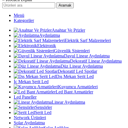
Aramak
Menü
Kategoriler
Anahtar Ve Prizler
Aydınlatma
Elektrik Sarf Malzemeleri
Elektronik
Güvenlik Sistemleri
Davul Linear Aydınlatma
Dekoratif Linear Aydınlatma
Düz Linear Aydınlatma
Dekoratif Led Spotlar
Dış Mekan Şerit Led
İç Mekan Şerit Led
Kuyumcu Armatürleri
Led Bant Armatürler
Led Paneller
Linear Aydınlatma
Sensörler
Şerit Led
Network Ürünleri
Solar Aydınlatma
Solar Aplikler