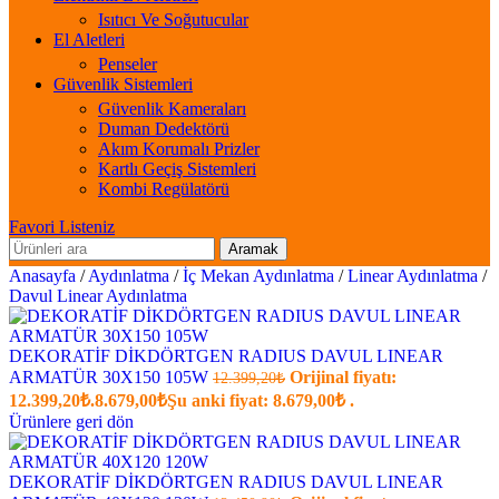
Isıtıcı Ve Soğutucular
El Aletleri
Penseler
Güvenlik Sistemleri
Güvenlik Kameraları
Duman Dedektörü
Akım Korumalı Prizler
Kartlı Geçiş Sistemleri
Kombi Regülatörü
Favori Listeniz
Aramak
Anasayfa
/
Aydınlatma
/
İç Mekan Aydınlatma
/
Linear Aydınlatma
/
Davul Linear Aydınlatma
DEKORATİF DİKDÖRTGEN RADIUS DAVUL LINEAR
ARMATÜR 30X150 105W
Orijinal fiyatı:
12.399,20
₺
12.399,20₺.
8.679,00
₺
Şu anki fiyat: 8.679,00₺ .
Ürünlere geri dön
DEKORATİF DİKDÖRTGEN RADIUS DAVUL LINEAR