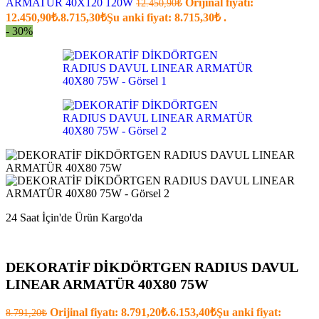
ARMATÜR 40X120 120W
Orijinal fiyatı:
12.450,90
₺
12.450,90₺.
8.715,30
₺
Şu anki fiyat: 8.715,30₺ .
- 30%
24 Saat İçin'de Ürün Kargo'da
DEKORATİF DİKDÖRTGEN RADIUS DAVUL
LINEAR ARMATÜR 40X80 75W
Orijinal fiyatı: 8.791,20₺.
6.153,40
₺
Şu anki fiyat:
8.791,20
₺