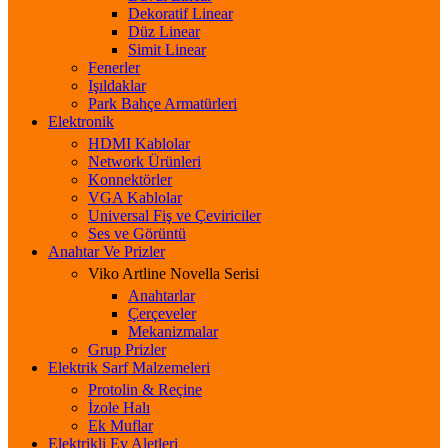
Dekoratif Linear
Düz Linear
Simit Linear
Fenerler
Işıldaklar
Park Bahçe Armatürleri
Elektronik
HDMI Kablolar
Network Ürünleri
Konnektörler
VGA Kablolar
Universal Fiş ve Çeviriciler
Ses ve Görüntü
Anahtar Ve Prizler
Viko Artline Novella Serisi
Anahtarlar
Çerçeveler
Mekanizmalar
Grup Prizler
Elektrik Sarf Malzemeleri
Protolin & Reçine
İzole Halı
Ek Muflar
Elektrikli Ev Aletleri