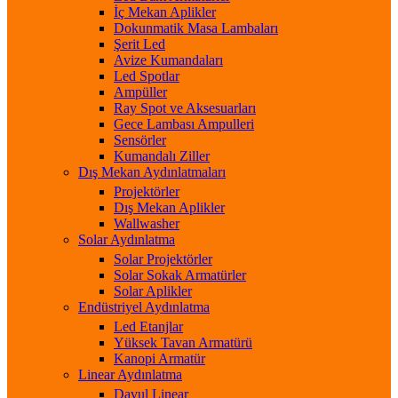
İç Mekan Aplikler
Dokunmatik Masa Lambaları
Şerit Led
Avize Kumandaları
Led Spotlar
Ampüller
Ray Spot ve Aksesuarları
Gece Lambası Ampulleri
Sensörler
Kumandalı Ziller
Dış Mekan Aydınlatmaları
Projektörler
Dış Mekan Aplikler
Wallwasher
Solar Aydınlatma
Solar Projektörler
Solar Sokak Armatürler
Solar Aplikler
Endüstriyel Aydınlatma
Led Etanjlar
Yüksek Tavan Armatürü
Kanopi Armatür
Linear Aydınlatma
Davul Linear