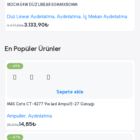
180CM 54W DÜZ LİNEAR 50MMX80MM
Düz Linear Aydınlatma
,
Aydınlatma
,
İç Mekan Aydınlatma
3.133,90
₺
4.477,00
₺
En Popüler Ürünler
- 49%
Sepete ekle
MAS Cata CT-4277 9w Led Ampul E-27 Günışığı
Ampuller
,
Aydınlatma
14,85
₺
29,04
₺
- 47%