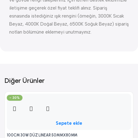
ve gövde rengi talepleriniz için lütfen destek ekibimizle
iletişime geçerek özel fiyat teklifi alınız. Sipariş
esnasında istediğiniz ışık rengini (örneğin, 3000K Sıcak
Beyaz, 4000K Doğal Beyaz, 6500K Soğuk Beyaz) sipariş
notları bölümüne eklemeyi unutmayınız.
Diğer Ürünler
- 30%
Sepete ekle
100CM 30W DÜZ LİNEAR 50MMX80MM