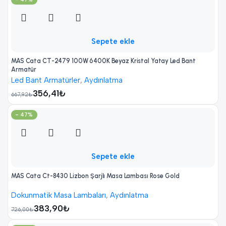
Sepete ekle
MAS Cata CT-2479 100W 6400K Beyaz Kristal Yatay Led Bant
Armatür
Led Bant Armatürler
,
Aydınlatma
356,41
₺
667,92
₺
- 47%
Sepete ekle
MAS Cata Ct-8430 Lizbon Şarjlı Masa Lambası Rose Gold
Dokunmatik Masa Lambaları
,
Aydınlatma
383,90
₺
726,00
₺