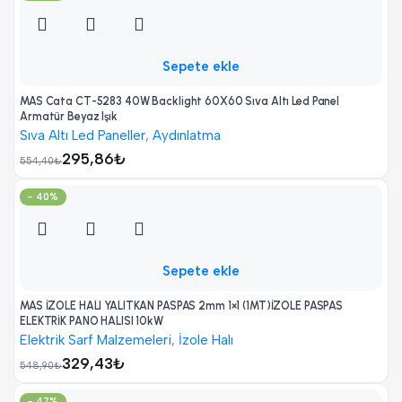
Sepete ekle
MAS Cata CT-5283 40W Backlight 60X60 Sıva Altı Led Panel
Armatür Beyaz Işık
Sıva Altı Led Paneller
,
Aydınlatma
295,86
₺
554,40
₺
- 40%
Sepete ekle
MAS İZOLE HALI YALITKAN PASPAS 2mm 1×1 (1MT)İZOLE PASPAS
ELEKTRİK PANO HALISI 10kW
Elektrik Sarf Malzemeleri
,
İzole Halı
329,43
₺
548,90
₺
- 47%