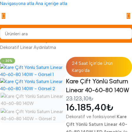
Navigasyona atla
Ana içeriğe atla
Anasayfa
/
Aydınlatma
/
İç Mekan Aydınlatma
/
Linear Aydınlatma
/
Dekoratif Linear Aydınlatma
- 30%
24 Saat İçin'de Ürün
Kargo'da
Kare Çift Yönlü Saturn
Linear 40-60-80 140W
23.123,10
₺
16.185,40
₺
Dekoratif ve fonksiyonel
Kare
Çift Yönlü Saturn Linear 40-