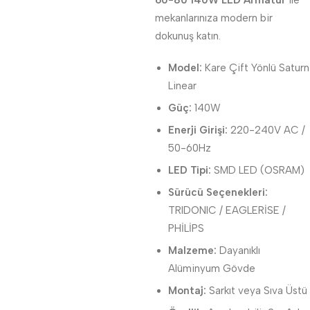
60-80 140W LED Armatür
ile
mekanlarınıza modern bir
dokunuş katın.
Model:
Kare Çift Yönlü Saturn
Linear
Güç:
140W
Enerji Girişi:
220-240V AC /
50-60Hz
LED Tipi:
SMD LED (OSRAM)
Sürücü Seçenekleri:
TRIDONIC / EAGLERİSE /
PHİLİPS
Malzeme:
Dayanıklı
Alüminyum Gövde
Montaj:
Sarkıt veya Sıva Üstü