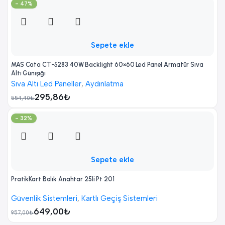
- 47%
Sepete ekle
MAS Cata CT-5283 40W Backlight 60×60 Led Panel Armatür Sıva
Altı Günışığı
Sıva Altı Led Paneller
,
Aydınlatma
295,86
₺
554,40
₺
- 32%
Sepete ekle
PratikKart Balık Anahtar 25li Pt 201
Güvenlik Sistemleri
,
Kartlı Geçiş Sistemleri
649,00
₺
957,00
₺