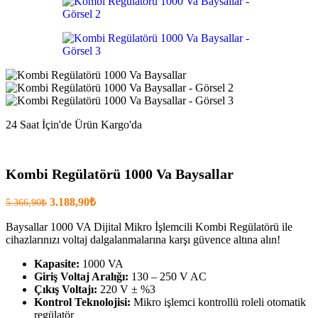
24 Saat İçin'de Ürün Kargo'da
Kombi Regülatörü 1000 Va Baysallar
Orijinal
Şu
3.188,90
₺
5.366,90
₺
fiyatı:
anki
fiyat:
Baysallar 1000 VA Dijital Mikro İşlemcili Kombi Regülatörü ile
5.366,90₺.
cihazlarınızı voltaj dalgalanmalarına karşı güvence altına alın!
3.188,90₺
.
Kapasite:
1000 VA
Giriş Voltaj Aralığı:
130 – 250 V AC
Çıkış Voltajı:
220 V ± %3
Kontrol Teknolojisi:
Mikro işlemci kontrollü roleli otomatik
regülatör