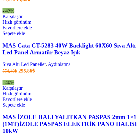
fiyatı:
anki
fiyat:
29,04₺.
- 47%
14,85₺
Karşılaştır
.
Hızlı görünüm
Favorilere ekle
Sepete ekle
MAS Cata CT-5283 40W Backlight 60X60 Sıva Altı
Led Panel Armatür Beyaz Işık
Sıva Altı Led Paneller
,
Aydınlatma
Orijinal
Şu
295,86
₺
554,40
₺
fiyatı:
anki
fiyat:
554,40₺.
- 40%
295,86₺
Karşılaştır
.
Hızlı görünüm
Favorilere ekle
Sepete ekle
MAS İZOLE HALI YALITKAN PASPAS 2mm 1×1
(1MT)İZOLE PASPAS ELEKTRİK PANO HALISI
10kW