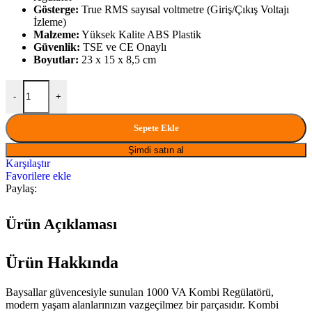
Gösterge:
True RMS sayısal voltmetre (Giriş/Çıkış Voltajı
İzleme)
Malzeme:
Yüksek Kalite ABS Plastik
Güvenlik:
TSE ve CE Onaylı
Boyutlar:
23 x 15 x 8,5 cm
Kombi Regülatörü 1000 Va Baysallar miktar
-
+
Sepete Ekle
Şimdi satın al
Karşılaştır
Favorilere ekle
Paylaş:
Ürün Açıklaması
Ürün Hakkında
Baysallar güvencesiyle sunulan 1000 VA Kombi Regülatörü,
modern yaşam alanlarınızın vazgeçilmez bir parçasıdır. Kombi