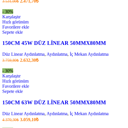
2.471,70
₺
3.531,00
₺
fiyatı:
anki
fiyat:
3.531,00₺.
- 30%
2.471,70₺
Karşılaştır
.
Hızlı görünüm
Favorilere ekle
Sepete ekle
150CM 45W DÜZ LİNEAR 50MMX80MM
Düz Linear Aydınlatma
,
Aydınlatma
,
İç Mekan Aydınlatma
Orijinal
Şu
2.632,30
₺
3.759,80
₺
fiyatı:
anki
fiyat:
3.759,80₺.
- 30%
2.632,30₺
Karşılaştır
.
Hızlı görünüm
Favorilere ekle
Sepete ekle
150CM 63W DÜZ LİNEAR 50MMX80MM
Düz Linear Aydınlatma
,
Aydınlatma
,
İç Mekan Aydınlatma
Orijinal
Şu
3.059,10
₺
4.370,30
₺
fiyatı:
anki