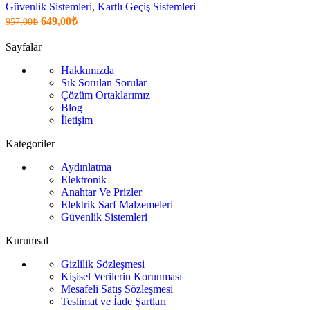
Güvenlik Sistemleri
,
Kartlı Geçiş Sistemleri
Orijinal
Şu
649,00
₺
957,00
₺
fiyatı:
anki
fiyat:
957,00₺.
Sayfalar
649,00₺
Hakkımızda
.
Sık Sorulan Sorular
Çözüm Ortaklarımız
Blog
İletişim
Kategoriler
Aydınlatma
Elektronik
Anahtar Ve Prizler
Elektrik Sarf Malzemeleri
Güvenlik Sistemleri
Kurumsal
Gizlilik Sözleşmesi
Kişisel Verilerin Korunması
Mesafeli Satış Sözleşmesi
Teslimat ve İade Şartları