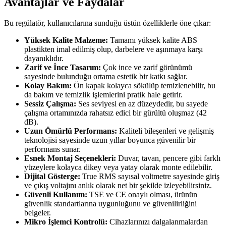
Avantajlar ve Faydalar
Bu regülatör, kullanıcılarına sunduğu üstün özelliklerle öne çıkar:
Yüksek Kalite Malzeme:
Tamamı yüksek kalite ABS
plastikten imal edilmiş olup, darbelere ve aşınmaya karşı
dayanıklıdır.
Zarif ve İnce Tasarım:
Çok ince ve zarif görünümü
sayesinde bulunduğu ortama estetik bir katkı sağlar.
Kolay Bakım:
Ön kapak kolayca sökülüp temizlenebilir, bu
da bakım ve temizlik işlemlerini pratik hale getirir.
Sessiz Çalışma:
Ses seviyesi en az düzeydedir, bu sayede
çalışma ortamınızda rahatsız edici bir gürültü oluşmaz (42
dB).
Uzun Ömürlü Performans:
Kaliteli bileşenleri ve gelişmiş
teknolojisi sayesinde uzun yıllar boyunca güvenilir bir
performans sunar.
Esnek Montaj Seçenekleri:
Duvar, tavan, pencere gibi farklı
yüzeylere kolayca dikey veya yatay olarak monte edilebilir.
Dijital Gösterge:
True RMS sayısal voltmetre sayesinde giriş
ve çıkış voltajını anlık olarak net bir şekilde izleyebilirsiniz.
Güvenli Kullanım:
TSE ve CE onaylı olması, ürünün
güvenlik standartlarına uygunluğunu ve güvenilirliğini
belgeler.
Mikro İşlemci Kontrolü:
Cihazlarınızı dalgalanmalardan