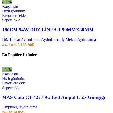
fiyat:
4.370,30₺.
- 30%
3.059,10₺
Karşılaştır
.
Hızlı görünüm
Favorilere ekle
Sepete ekle
180CM 54W DÜZ LİNEAR 50MMX80MM
Düz Linear Aydınlatma
,
Aydınlatma
,
İç Mekan Aydınlatma
Orijinal
Şu
3.133,90
₺
4.477,00
₺
fiyatı:
anki
fiyat:
4.477,00₺.
En Popüler Ürünler
3.133,90₺
.
- 49%
Karşılaştır
Hızlı görünüm
Favorilere ekle
Sepete ekle
MAS Cata CT-4277 9w Led Ampul E-27 Günışığı
Ampuller
,
Aydınlatma
Orijinal
Şu
14,85
₺
29,04
₺