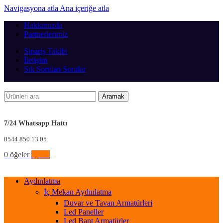
Navigasyona atla
Ana içeriğe atla
Hakkımızda
Partnerlerimiz
Sipariş Takibi
İletişim
Sık Sorulan Sorular
Aramak
7/24 Whatsapp Hattı
0544 850 13 05
0
öğeler
0,00
₺
Aydınlatma
İç Mekan Aydınlatma
Duvar ve Tavan Armatürleri
Led Paneller
Led Bant Armatürler