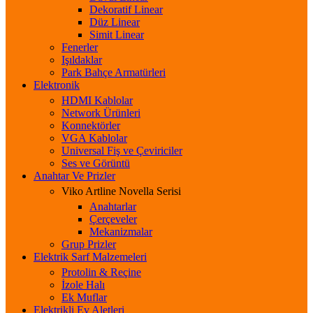
Dekoratif Linear
Düz Linear
Simit Linear
Fenerler
Işıldaklar
Park Bahçe Armatürleri
Elektronik
HDMI Kablolar
Network Ürünleri
Konnektörler
VGA Kablolar
Universal Fiş ve Çeviriciler
Ses ve Görüntü
Anahtar Ve Prizler
Viko Artline Novella Serisi
Anahtarlar
Çerçeveler
Mekanizmalar
Grup Prizler
Elektrik Sarf Malzemeleri
Protolin & Reçine
İzole Halı
Ek Muflar
Elektrikli Ev Aletleri