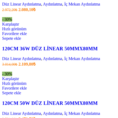
Düz Linear Aydınlatma
,
Aydınlatma
,
İç Mekan Aydınlatma
Orijinal
Şu
2.080,10
₺
2.972,20
₺
fiyatı:
anki
fiyat:
2.972,20₺.
- 30%
2.080,10₺
Karşılaştır
.
Hızlı görünüm
Favorilere ekle
Sepete ekle
120CM 36W DÜZ LİNEAR 50MMX80MM
Düz Linear Aydınlatma
,
Aydınlatma
,
İç Mekan Aydınlatma
Orijinal
Şu
2.109,80
₺
3.014,00
₺
fiyatı:
anki
fiyat:
3.014,00₺.
- 30%
2.109,80₺
Karşılaştır
.
Hızlı görünüm
Favorilere ekle
Sepete ekle
120CM 50W DÜZ LİNEAR 50MMX80MM
Düz Linear Aydınlatma
,
Aydınlatma
,
İç Mekan Aydınlatma
Orijinal
Şu