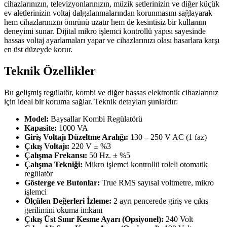
cihazlarınızın, televizyonlarınızın, müzik setlerinizin ve diğer küçük
ev aletlerinizin voltaj dalgalanmalarından korunmasını sağlayarak
hem cihazlarınızın ömrünü uzatır hem de kesintisiz bir kullanım
deneyimi sunar. Dijital mikro işlemci kontrollü yapısı sayesinde
hassas voltaj ayarlamaları yapar ve cihazlarınızı olası hasarlara karşı
en üst düzeyde korur.
Teknik Özellikler
Bu gelişmiş regülatör, kombi ve diğer hassas elektronik cihazlarınız
için ideal bir koruma sağlar. Teknik detayları şunlardır:
Model:
Baysallar Kombi Regülatörü
Kapasite:
1000 VA
Giriş Voltajı Düzeltme Aralığı:
130 – 250 V AC (1 faz)
Çıkış Voltajı:
220 V ± %3
Çalışma Frekansı:
50 Hz. ± %5
Çalışma Tekniği:
Mikro işlemci kontrollü roleli otomatik
regülatör
Gösterge ve Butonlar:
True RMS sayısal voltmetre, mikro
işlemci
Ölçülen Değerleri İzleme:
2 ayrı pencerede giriş ve çıkış
gerilimini okuma imkanı
Çıkış Üst Sınır Kesme Ayarı (Opsiyonel):
240 Volt