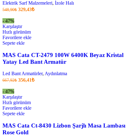
Elektrik Sarf Malzemeleri
,
İzole Halı
Orijinal
Şu
329,43
₺
548,90
₺
fiyatı:
anki
fiyat:
548,90₺.
- 47%
329,43₺
Karşılaştır
.
Hızlı görünüm
Favorilere ekle
Sepete ekle
MAS Cata CT-2479 100W 6400K Beyaz Kristal
Yatay Led Bant Armatür
Led Bant Armatürler
,
Aydınlatma
Orijinal
Şu
356,41
₺
667,92
₺
fiyatı:
anki
fiyat:
667,92₺.
- 47%
356,41₺
Karşılaştır
.
Hızlı görünüm
Favorilere ekle
Sepete ekle
MAS Cata Ct-8430 Lizbon Şarjlı Masa Lambası
Rose Gold