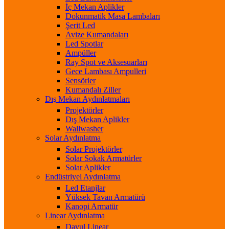
İç Mekan Aplikler
Dokunmatik Masa Lambaları
Şerit Led
Avize Kumandaları
Led Spotlar
Ampüller
Ray Spot ve Aksesuarları
Gece Lambası Ampulleri
Sensörler
Kumandalı Ziller
Dış Mekan Aydınlatmaları
Projektörler
Dış Mekan Aplikler
Wallwasher
Solar Aydınlatma
Solar Projektörler
Solar Sokak Armatürler
Solar Aplikler
Endüstriyel Aydınlatma
Led Etanjlar
Yüksek Tavan Armatürü
Kanopi Armatür
Linear Aydınlatma
Davul Linear