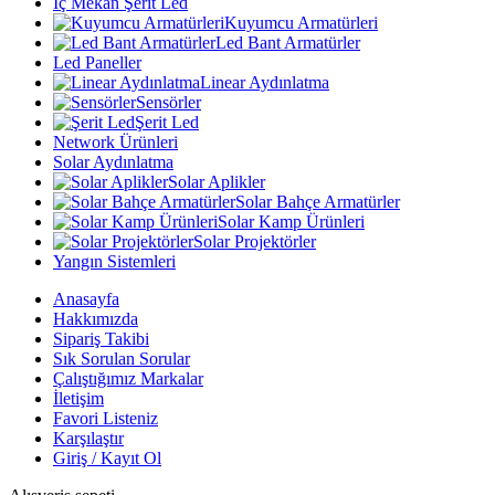
İç Mekan Şerit Led
Kuyumcu Armatürleri
Led Bant Armatürler
Led Paneller
Linear Aydınlatma
Sensörler
Şerit Led
Network Ürünleri
Solar Aydınlatma
Solar Aplikler
Solar Bahçe Armatürler
Solar Kamp Ürünleri
Solar Projektörler
Yangın Sistemleri
Anasayfa
Hakkımızda
Sipariş Takibi
Sık Sorulan Sorular
Çalıştığımız Markalar
İletişim
Favori Listeniz
Karşılaştır
Giriş / Kayıt Ol