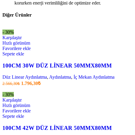
korurken enerji verimliliğini de optimize eder.
Diğer Ürünler
- 30%
Karşılaştır
Hızlı görünüm
Favorilere ekle
Sepete ekle
100CM 30W DÜZ LİNEAR 50MMX80MM
Düz Linear Aydınlatma
,
Aydınlatma
,
İç Mekan Aydınlatma
Orijinal
Şu
1.796,30
₺
2.566,30
₺
fiyatı:
anki
fiyat:
2.566,30₺.
- 30%
1.796,30₺
Karşılaştır
.
Hızlı görünüm
Favorilere ekle
Sepete ekle
100CM 42W DÜZ LİNEAR 50MMX80MM