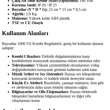
Çıkış Alt Sınır Kesme Ayarı (Opsiyonel):
190 Volt
Koruma Sınıfı:
IP 20 / IP 25
Boyutlar (Y * D * G):
23 cm * 15 cm * 8,5 cm
Ağırlık:
2,9 Kg
Malzeme:
Yüksek kalite ABS plastik
TSE ve CE Onaylı
Kullanım Alanları
Baysallar 1000 VA Kombi Regülatörü, geniş bir kullanım alanına
sahiptir:
Kombi Cihazları:
Elektrik dalgalanmalarına karşı
kombilerinizi koruyarak arızalanma riskini minimize eder.
Televizyonlar:
Yüksek çözünürlüklü ekranlarınızı voltaj
değişimlerinden koruyarak görüntü kalitesini sabit tutar.
Müzik Setleri ve Ses Sistemleri:
Hassas ses bileşenlerini
koruyarak kesintisiz ve kaliteli müzik deneyimi sunar.
Küçük Ev Aletleri:
Buzdolabı, çamaşır makinesi, fırın gibi
ev aletlerinizin daha uzun ömürlü olmasını sağlar.
Bilgisayarlar ve Ofis Ekipmanları:
Hassas elektronik
bileşenleri barındıran bilgisayarlarınızı ve diğer ofis
cihazlarınızı korur.