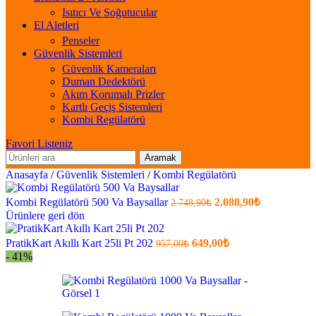
Isıtıcı Ve Soğutucular
El Aletleri
Penseler
Güvenlik Sistemleri
Güvenlik Kameraları
Duman Dedektörü
Akım Korumalı Prizler
Kartlı Geçiş Sistemleri
Kombi Regülatörü
Favori Listeniz
Aramak
Anasayfa
/
Güvenlik Sistemleri
/
Kombi Regülatörü
Orijinal
Şu
Kombi Regülatörü 500 Va Baysallar
2.088,90
₺
2.748,90
₺
fiyatı:
anki
Ürünlere geri dön
fiyat:
2.748,90₺.
2.088,90₺
Orijinal
Şu
PratikKart Akıllı Kart 25li Pt 202
649,00
₺
957,00
₺
fiyatı:
anki
.
- 41%
fiyat:
957,00₺.
649,00₺
.