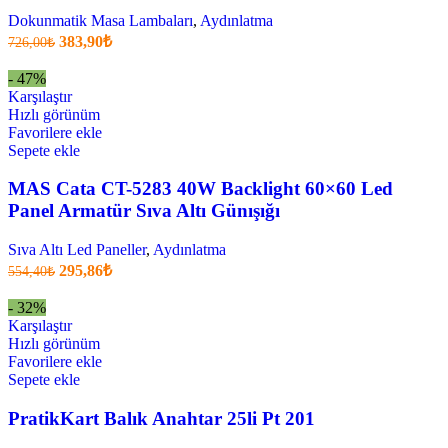
Dokunmatik Masa Lambaları
,
Aydınlatma
Orijinal
Şu
383,90
₺
726,00
₺
fiyatı:
anki
fiyat:
726,00₺.
- 47%
383,90₺
Karşılaştır
.
Hızlı görünüm
Favorilere ekle
Sepete ekle
MAS Cata CT-5283 40W Backlight 60×60 Led
Panel Armatür Sıva Altı Günışığı
Sıva Altı Led Paneller
,
Aydınlatma
Orijinal
Şu
295,86
₺
554,40
₺
fiyatı:
anki
fiyat:
554,40₺.
- 32%
295,86₺
Karşılaştır
.
Hızlı görünüm
Favorilere ekle
Sepete ekle
PratikKart Balık Anahtar 25li Pt 201