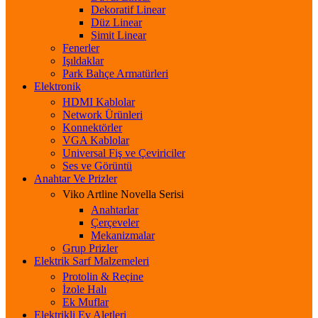
Dekoratif Linear
Düz Linear
Simit Linear
Fenerler
Işıldaklar
Park Bahçe Armatürleri
Elektronik
HDMI Kablolar
Network Ürünleri
Konnektörler
VGA Kablolar
Universal Fiş ve Çeviriciler
Ses ve Görüntü
Anahtar Ve Prizler
Viko Artline Novella Serisi
Anahtarlar
Çerçeveler
Mekanizmalar
Grup Prizler
Elektrik Sarf Malzemeleri
Protolin & Reçine
İzole Halı
Ek Muflar
Elektrikli Ev Aletleri