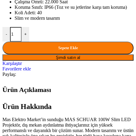
Çalışma Ömrü: 22.000 Saat
Koruma Sınıfı: IP66 (Toz ve su jetlerine karşı tam koruma)
Koli Adeti: 40
Slim ve modern tasarım
MAS SCHUAR 100W SLIM LED PROJEKTÖR IP66 miktar
-
+
Sepete Ekle
Şimdi satın al
Karşılaştır
Favorilere ekle
Paylaş:
Ürün Açıklaması
Ürün Hakkında
Mas Elektro Market’in sunduğu MAS SCHUAR 100W Slim LED
Projektör, dış mekan aydınlatma ihtiyaçlarınız için yüksek
performanslı ve dayanıklı bir çözüm sunar. Modern tasarımı ve üstün
ışık kalitesiyle öne çıkan bu projektör, her türlü hava koşuluna karşı