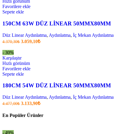
.
Hızlı görünüm
Favorilere ekle
Sepete ekle
150CM 63W DÜZ LİNEAR 50MMX80MM
Düz Linear Aydınlatma
,
Aydınlatma
,
İç Mekan Aydınlatma
Orijinal
Şu
3.059,10
₺
4.370,30
₺
fiyatı:
anki
fiyat:
4.370,30₺.
- 30%
3.059,10₺
Karşılaştır
.
Hızlı görünüm
Favorilere ekle
Sepete ekle
180CM 54W DÜZ LİNEAR 50MMX80MM
Düz Linear Aydınlatma
,
Aydınlatma
,
İç Mekan Aydınlatma
Orijinal
Şu
3.133,90
₺
4.477,00
₺
fiyatı:
anki
fiyat:
4.477,00₺.
En Popüler Ürünler
3.133,90₺
.
- 49%