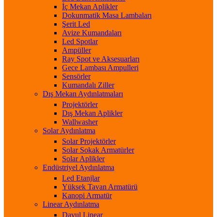
İç Mekan Aplikler
Dokunmatik Masa Lambaları
Şerit Led
Avize Kumandaları
Led Spotlar
Ampüller
Ray Spot ve Aksesuarları
Gece Lambası Ampulleri
Sensörler
Kumandalı Ziller
Dış Mekan Aydınlatmaları
Projektörler
Dış Mekan Aplikler
Wallwasher
Solar Aydınlatma
Solar Projektörler
Solar Sokak Armatürler
Solar Aplikler
Endüstriyel Aydınlatma
Led Etanjlar
Yüksek Tavan Armatürü
Kanopi Armatür
Linear Aydınlatma
Davul Linear