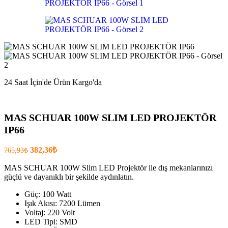
.
24 Saat İçin'de Ürün Kargo'da
MAS SCHUAR 100W SLIM LED PROJEKTÖR
IP66
Orijinal
Şu
382,36
₺
765,93
₺
fiyatı:
anki
fiyat:
MAS SCHUAR 100W Slim LED Projektör ile dış mekanlarınızı
765,93₺.
güçlü ve dayanıklı bir şekilde aydınlatın.
382,36₺
.
Güç: 100 Watt
Işık Akısı: 7200 Lümen
Voltaj: 220 Volt
LED Tipi: SMD