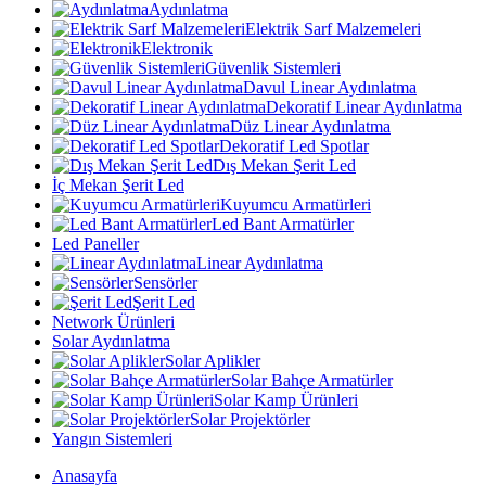
Aydınlatma
Elektrik Sarf Malzemeleri
Elektronik
Güvenlik Sistemleri
Davul Linear Aydınlatma
Dekoratif Linear Aydınlatma
Düz Linear Aydınlatma
Dekoratif Led Spotlar
Dış Mekan Şerit Led
İç Mekan Şerit Led
Kuyumcu Armatürleri
Led Bant Armatürler
Led Paneller
Linear Aydınlatma
Sensörler
Şerit Led
Network Ürünleri
Solar Aydınlatma
Solar Aplikler
Solar Bahçe Armatürler
Solar Kamp Ürünleri
Solar Projektörler
Yangın Sistemleri
Anasayfa