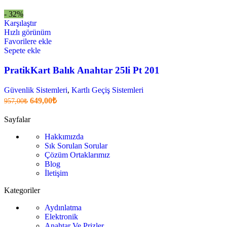
fiyatı:
anki
fiyat:
554,40₺.
- 32%
295,86₺
Karşılaştır
.
Hızlı görünüm
Favorilere ekle
Sepete ekle
PratikKart Balık Anahtar 25li Pt 201
Güvenlik Sistemleri
,
Kartlı Geçiş Sistemleri
Orijinal
Şu
649,00
₺
957,00
₺
fiyatı:
anki
fiyat:
957,00₺.
Sayfalar
649,00₺
Hakkımızda
.
Sık Sorulan Sorular
Çözüm Ortaklarımız
Blog
İletişim
Kategoriler
Aydınlatma
Elektronik
Anahtar Ve Prizler