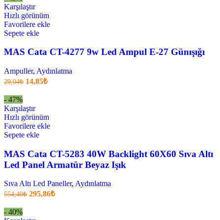
Karşılaştır
Hızlı görünüm
Favorilere ekle
Sepete ekle
MAS Cata CT-4277 9w Led Ampul E-27 Günışığı
Ampuller
,
Aydınlatma
Orijinal
Şu
14,85
₺
29,04
₺
fiyatı:
anki
fiyat:
29,04₺.
- 47%
14,85₺
Karşılaştır
.
Hızlı görünüm
Favorilere ekle
Sepete ekle
MAS Cata CT-5283 40W Backlight 60X60 Sıva Altı
Led Panel Armatür Beyaz Işık
Sıva Altı Led Paneller
,
Aydınlatma
Orijinal
Şu
295,86
₺
554,40
₺
fiyatı:
anki
fiyat:
554,40₺.
- 40%
295,86₺