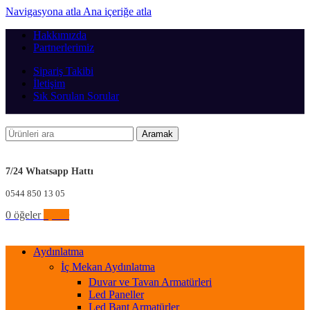
Navigasyona atla
Ana içeriğe atla
Hakkımızda
Partnerlerimiz
Sipariş Takibi
İletişim
Sık Sorulan Sorular
Aramak
7/24 Whatsapp Hattı
0544 850 13 05
0
öğeler
0,00
₺
Aydınlatma
İç Mekan Aydınlatma
Duvar ve Tavan Armatürleri
Led Paneller
Led Bant Armatürler