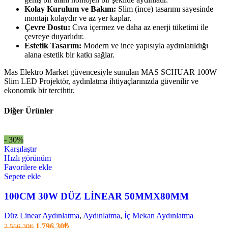
Kolay Kurulum ve Bakım:
Slim (ince) tasarımı sayesinde
montajı kolaydır ve az yer kaplar.
Çevre Dostu:
Cıva içermez ve daha az enerji tüketimi ile
çevreye duyarlıdır.
Estetik Tasarım:
Modern ve ince yapısıyla aydınlatıldığı
alana estetik bir katkı sağlar.
Mas Elektro Market güvencesiyle sunulan MAS SCHUAR 100W
Slim LED Projektör, aydınlatma ihtiyaçlarınızda güvenilir ve
ekonomik bir tercihtir.
Diğer Ürünler
- 30%
Karşılaştır
Hızlı görünüm
Favorilere ekle
Sepete ekle
100CM 30W DÜZ LİNEAR 50MMX80MM
Düz Linear Aydınlatma
,
Aydınlatma
,
İç Mekan Aydınlatma
Orijinal
Şu
1.796,30
₺
2.566,30
₺