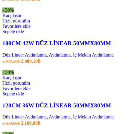
fiyatı:
anki
fiyat:
2.566,30₺.
- 30%
1.796,30₺
Karşılaştır
.
Hızlı görünüm
Favorilere ekle
Sepete ekle
100CM 42W DÜZ LİNEAR 50MMX80MM
Düz Linear Aydınlatma
,
Aydınlatma
,
İç Mekan Aydınlatma
Orijinal
Şu
2.080,10
₺
2.972,20
₺
fiyatı:
anki
fiyat:
2.972,20₺.
- 30%
2.080,10₺
Karşılaştır
.
Hızlı görünüm
Favorilere ekle
Sepete ekle
120CM 36W DÜZ LİNEAR 50MMX80MM
Düz Linear Aydınlatma
,
Aydınlatma
,
İç Mekan Aydınlatma
Orijinal
Şu
2.109,80
₺
3.014,00
₺
fiyatı:
anki
fiyat:
3.014,00₺.