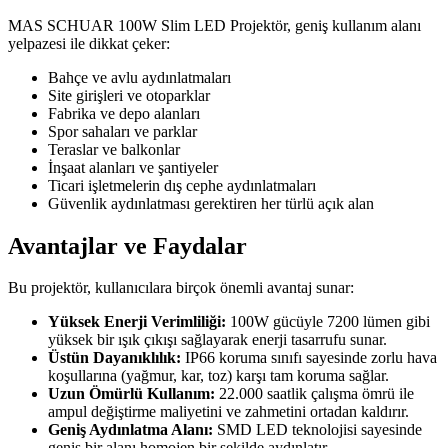
MAS SCHUAR 100W Slim LED Projektör, geniş kullanım alanı
yelpazesi ile dikkat çeker:
Bahçe ve avlu aydınlatmaları
Site girişleri ve otoparklar
Fabrika ve depo alanları
Spor sahaları ve parklar
Teraslar ve balkonlar
İnşaat alanları ve şantiyeler
Ticari işletmelerin dış cephe aydınlatmaları
Güvenlik aydınlatması gerektiren her türlü açık alan
Avantajlar ve Faydalar
Bu projektör, kullanıcılara birçok önemli avantaj sunar:
Yüksek Enerji Verimliliği:
100W gücüyle 7200 lümen gibi
yüksek bir ışık çıkışı sağlayarak enerji tasarrufu sunar.
Üstün Dayanıklılık:
IP66 koruma sınıfı sayesinde zorlu hava
koşullarına (yağmur, kar, toz) karşı tam koruma sağlar.
Uzun Ömürlü Kullanım:
22.000 saatlik çalışma ömrü ile
ampul değiştirme maliyetini ve zahmetini ortadan kaldırır.
Geniş Aydınlatma Alanı:
SMD LED teknolojisi sayesinde
geniş bir alanı homojen bir şekilde aydınlatır.