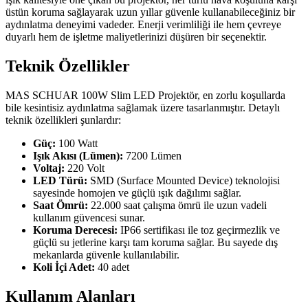
üstün koruma sağlayarak uzun yıllar güvenle kullanabileceğiniz bir
aydınlatma deneyimi vadeder. Enerji verimliliği ile hem çevreye
duyarlı hem de işletme maliyetlerinizi düşüren bir seçenektir.
Teknik Özellikler
MAS SCHUAR 100W Slim LED Projektör, en zorlu koşullarda
bile kesintisiz aydınlatma sağlamak üzere tasarlanmıştır. Detaylı
teknik özellikleri şunlardır:
Güç:
100 Watt
Işık Akısı (Lümen):
7200 Lümen
Voltaj:
220 Volt
LED Türü:
SMD (Surface Mounted Device) teknolojisi
sayesinde homojen ve güçlü ışık dağılımı sağlar.
Saat Ömrü:
22.000 saat çalışma ömrü ile uzun vadeli
kullanım güvencesi sunar.
Koruma Derecesi:
IP66 sertifikası ile toz geçirmezlik ve
güçlü su jetlerine karşı tam koruma sağlar. Bu sayede dış
mekanlarda güvenle kullanılabilir.
Koli İçi Adet:
40 adet
Kullanım Alanları