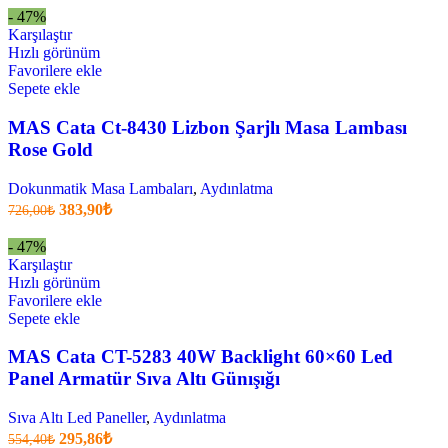
fiyat:
667,92₺.
- 47%
356,41₺
Karşılaştır
.
Hızlı görünüm
Favorilere ekle
Sepete ekle
MAS Cata Ct-8430 Lizbon Şarjlı Masa Lambası
Rose Gold
Dokunmatik Masa Lambaları
,
Aydınlatma
Orijinal
Şu
383,90
₺
726,00
₺
fiyatı:
anki
fiyat:
726,00₺.
- 47%
383,90₺
Karşılaştır
.
Hızlı görünüm
Favorilere ekle
Sepete ekle
MAS Cata CT-5283 40W Backlight 60×60 Led
Panel Armatür Sıva Altı Günışığı
Sıva Altı Led Paneller
,
Aydınlatma
Orijinal
Şu
295,86
₺
554,40
₺