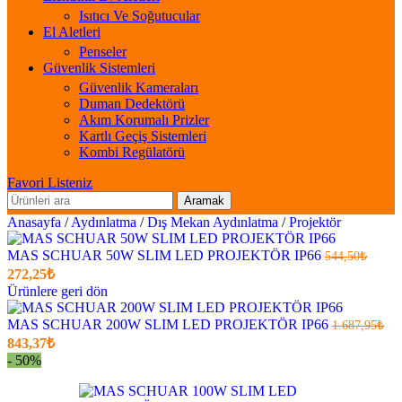
Isıtıcı Ve Soğutucular
El Aletleri
Penseler
Güvenlik Sistemleri
Güvenlik Kameraları
Duman Dedektörü
Akım Korumalı Prizler
Kartlı Geçiş Sistemleri
Kombi Regülatörü
Favori Listeniz
Aramak
Anasayfa
/
Aydınlatma
/
Dış Mekan Aydınlatma
/
Projektör
MAS SCHUAR 50W SLIM LED PROJEKTÖR IP66
544,50
₺
Orijinal
Şu
272,25
₺
fiyatı:
anki
Ürünlere geri dön
fiyat:
544,50₺.
272,25₺
MAS SCHUAR 200W SLIM LED PROJEKTÖR IP66
1.687,95
₺
.
Orijinal
Şu
843,37
₺
fiyatı:
anki
- 50%
fiyat:
1.687,95₺.
843,37₺