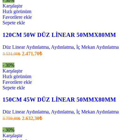
- 30%
2.109,80₺
Karşılaştır
.
Hızlı görünüm
Favorilere ekle
Sepete ekle
120CM 50W DÜZ LİNEAR 50MMX80MM
Düz Linear Aydınlatma
,
Aydınlatma
,
İç Mekan Aydınlatma
Orijinal
Şu
2.471,70
₺
3.531,00
₺
fiyatı:
anki
fiyat:
3.531,00₺.
- 30%
2.471,70₺
Karşılaştır
.
Hızlı görünüm
Favorilere ekle
Sepete ekle
150CM 45W DÜZ LİNEAR 50MMX80MM
Düz Linear Aydınlatma
,
Aydınlatma
,
İç Mekan Aydınlatma
Orijinal
Şu
2.632,30
₺
3.759,80
₺
fiyatı:
anki
fiyat:
3.759,80₺.
- 30%
2.632,30₺
Karşılaştır