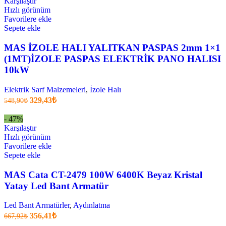
Karşılaştır
.
Hızlı görünüm
Favorilere ekle
Sepete ekle
MAS İZOLE HALI YALITKAN PASPAS 2mm 1×1
(1MT)İZOLE PASPAS ELEKTRİK PANO HALISI
10kW
Elektrik Sarf Malzemeleri
,
İzole Halı
Orijinal
Şu
329,43
₺
548,90
₺
fiyatı:
anki
fiyat:
548,90₺.
- 47%
329,43₺
Karşılaştır
.
Hızlı görünüm
Favorilere ekle
Sepete ekle
MAS Cata CT-2479 100W 6400K Beyaz Kristal
Yatay Led Bant Armatür
Led Bant Armatürler
,
Aydınlatma
Orijinal
Şu
356,41
₺
667,92
₺
fiyatı:
anki