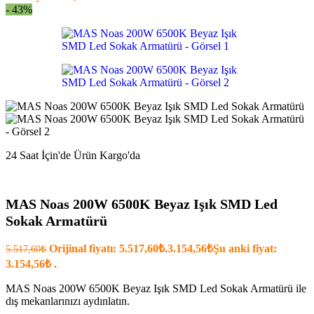
- 43%
24 Saat İçin'de Ürün Kargo'da
MAS Noas 200W 6500K Beyaz Işık SMD Led
Sokak Armatürü
Orijinal fiyatı: 5.517,60₺.
3.154,56
₺
Şu anki fiyat:
5.517,60
₺
3.154,56₺ .
MAS Noas 200W 6500K Beyaz Işık SMD Led Sokak Armatürü ile
dış mekanlarınızı aydınlatın.