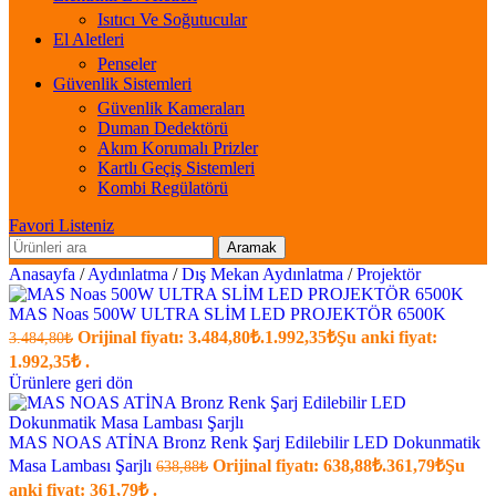
Isıtıcı Ve Soğutucular
El Aletleri
Penseler
Güvenlik Sistemleri
Güvenlik Kameraları
Duman Dedektörü
Akım Korumalı Prizler
Kartlı Geçiş Sistemleri
Kombi Regülatörü
Favori Listeniz
Aramak
Anasayfa
/
Aydınlatma
/
Dış Mekan Aydınlatma
/
Projektör
MAS Noas 500W ULTRA SLİM LED PROJEKTÖR 6500K
Orijinal fiyatı: 3.484,80₺.
1.992,35
₺
Şu anki fiyat:
3.484,80
₺
1.992,35₺ .
Ürünlere geri dön
MAS NOAS ATİNA Bronz Renk Şarj Edilebilir LED Dokunmatik
Masa Lambası Şarjlı
Orijinal fiyatı: 638,88₺.
361,79
₺
Şu
638,88
₺
anki fiyat: 361,79₺ .