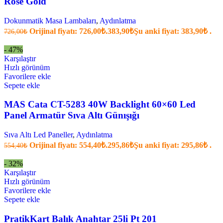
Rose Gold
Dokunmatik Masa Lambaları
,
Aydınlatma
Orijinal fiyatı: 726,00₺.
383,90
₺
Şu anki fiyat: 383,90₺ .
726,00
₺
- 47%
Karşılaştır
Hızlı görünüm
Favorilere ekle
Sepete ekle
MAS Cata CT-5283 40W Backlight 60×60 Led
Panel Armatür Sıva Altı Günışığı
Sıva Altı Led Paneller
,
Aydınlatma
Orijinal fiyatı: 554,40₺.
295,86
₺
Şu anki fiyat: 295,86₺ .
554,40
₺
- 32%
Karşılaştır
Hızlı görünüm
Favorilere ekle
Sepete ekle
PratikKart Balık Anahtar 25li Pt 201