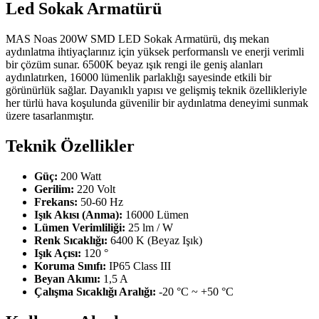
Led Sokak Armatürü
MAS Noas 200W SMD LED Sokak Armatürü, dış mekan
aydınlatma ihtiyaçlarınız için yüksek performanslı ve enerji verimli
bir çözüm sunar. 6500K beyaz ışık rengi ile geniş alanları
aydınlatırken, 16000 lümenlik parlaklığı sayesinde etkili bir
görünürlük sağlar. Dayanıklı yapısı ve gelişmiş teknik özellikleriyle
her türlü hava koşulunda güvenilir bir aydınlatma deneyimi sunmak
üzere tasarlanmıştır.
Teknik Özellikler
Güç:
200 Watt
Gerilim:
220 Volt
Frekans:
50-60 Hz
Işık Akısı (Anma):
16000 Lümen
Lümen Verimliliği:
25 lm / W
Renk Sıcaklığı:
6400 K (Beyaz Işık)
Işık Açısı:
120 °
Koruma Sınıfı:
IP65 Class III
Beyan Akımı:
1,5 A
Çalışma Sıcaklığı Aralığı:
-20 °C ~ +50 °C