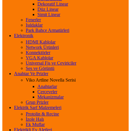
Dekoratif Linear
Düz Linear
Simit Linear
Fenerler
Işıldaklar
Park Bahçe Armatürleri
Elektronik
HDMI Kablolar
Network Ürünleri
Konnektörler
VGA Kablolar
Universal Fiş ve Çeviriciler
Ses ve Görüntü
Anahtar Ve Prizler
Viko Artline Novella Serisi
Anahtarlar
Çerçeveler
Mekanizmalar
Grup Prizler
Elektrik Sarf Malzemeleri
Protolin & Reçine
İzole Halı
Ek Muflar
Elektrikli Ev Aletleri