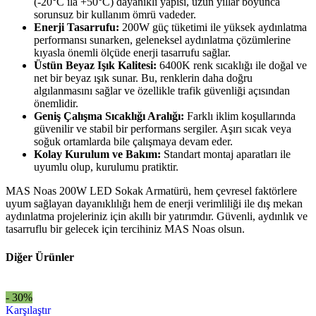
(-20°C ila +50°C) dayanıklı yapısı, uzun yıllar boyunca
sorunsuz bir kullanım ömrü vadeder.
Enerji Tasarrufu:
200W güç tüketimi ile yüksek aydınlatma
performansı sunarken, geleneksel aydınlatma çözümlerine
kıyasla önemli ölçüde enerji tasarrufu sağlar.
Üstün Beyaz Işık Kalitesi:
6400K renk sıcaklığı ile doğal ve
net bir beyaz ışık sunar. Bu, renklerin daha doğru
algılanmasını sağlar ve özellikle trafik güvenliği açısından
önemlidir.
Geniş Çalışma Sıcaklığı Aralığı:
Farklı iklim koşullarında
güvenilir ve stabil bir performans sergiler. Aşırı sıcak veya
soğuk ortamlarda bile çalışmaya devam eder.
Kolay Kurulum ve Bakım:
Standart montaj aparatları ile
uyumlu olup, kurulumu pratiktir.
MAS Noas 200W LED Sokak Armatürü, hem çevresel faktörlere
uyum sağlayan dayanıklılığı hem de enerji verimliliği ile dış mekan
aydınlatma projeleriniz için akıllı bir yatırımdır. Güvenli, aydınlık ve
tasarruflu bir gelecek için tercihiniz MAS Noas olsun.
Diğer Ürünler
- 30%
Karşılaştır