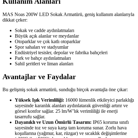
Kullanım Alanları
MAS Noas 200W LED Sokak Armatürü, geniş kullanım alanlarıyla
dikkat çeker:
Sokak ve cadde aydınlatmaları
Büyük açık alanlar ve meydanlar
Otoparklar ve çok katlı otoparklar
Spor sahaları ve stadyumlar
Endüstriyel tesisler, depolar ve fabrika bahçeleri
Park ve bahçe aydınlatmaları
Sahil şeritleri ve liman alanları
Avantajlar ve Faydalar
Bu gelişmiş sokak armatürü, sunduğu birçok avantajla öne çıkar:
Yüksek Işık Verimliliği:
16000 lümenlik etkileyici parlaklığı
sayesinde karanlık alanları aydınlatarak güvenliği artırır ve
görsel konfor sağlar. 25 lm/W’lık verimliliği ile enerji
tasarrufu sağlar.
Dayanıklı ve Uzun Ömürlü Tasarım:
IP65 koruma sınıfı
sayesinde toz ve suya karşı tam koruma sunar. Zorlu hava
koşullarına (yağmur, kar, rüzgar) ve sıcaklık değişimlerine