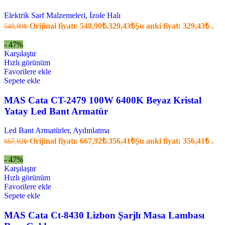
Elektrik Sarf Malzemeleri
,
İzole Halı
Orijinal fiyatı: 548,90₺.
329,43
₺
Şu anki fiyat: 329,43₺ .
548,90
₺
- 47%
Karşılaştır
Hızlı görünüm
Favorilere ekle
Sepete ekle
MAS Cata CT-2479 100W 6400K Beyaz Kristal
Yatay Led Bant Armatür
Led Bant Armatürler
,
Aydınlatma
Orijinal fiyatı: 667,92₺.
356,41
₺
Şu anki fiyat: 356,41₺ .
667,92
₺
- 47%
Karşılaştır
Hızlı görünüm
Favorilere ekle
Sepete ekle
MAS Cata Ct-8430 Lizbon Şarjlı Masa Lambası