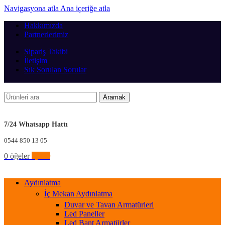
Navigasyona atla
Ana içeriğe atla
Hakkımızda
Partnerlerimiz
Sipariş Takibi
İletişim
Sık Sorulan Sorular
Aramak
7/24 Whatsapp Hattı
0544 850 13 05
0
öğeler
0,00
₺
Aydınlatma
İç Mekan Aydınlatma
Duvar ve Tavan Armatürleri
Led Paneller
Led Bant Armatürler