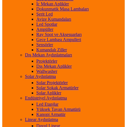
İç Mekan Aplikler
Dokunmatik Masa Lambaları
Şerit Led
Avize Kumandaları
Led Spotlar
Ampüller
Ray Spot ve Aksesuarları
Gece Lambası Ampulleri
Sensörler
Kumandalı Ziller
Dış Mekan Aydınlatmaları
Projektörler
Dış Mekan Aplikler
Wallwasher
Solar Aydınlatma
Solar Projektörler
Solar Sokak Armatürler
Solar Aplikler
Endüstriyel Aydınlatma
Led Etanjlar
Yüksek Tavan Armatürü
Kanopi Armatür
Linear Aydınlatma
Davul Linear