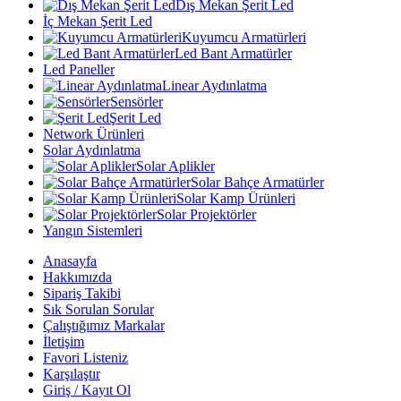
Dış Mekan Şerit Led
İç Mekan Şerit Led
Kuyumcu Armatürleri
Led Bant Armatürler
Led Paneller
Linear Aydınlatma
Sensörler
Şerit Led
Network Ürünleri
Solar Aydınlatma
Solar Aplikler
Solar Bahçe Armatürler
Solar Kamp Ürünleri
Solar Projektörler
Yangın Sistemleri
Anasayfa
Hakkımızda
Sipariş Takibi
Sık Sorulan Sorular
Çalıştığımız Markalar
İletişim
Favori Listeniz
Karşılaştır
Giriş / Kayıt Ol