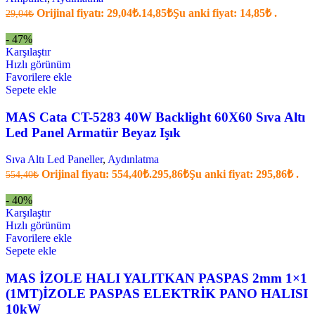
Orijinal fiyatı: 29,04₺.
14,85
₺
Şu anki fiyat: 14,85₺ .
29,04
₺
- 47%
Karşılaştır
Hızlı görünüm
Favorilere ekle
Sepete ekle
MAS Cata CT-5283 40W Backlight 60X60 Sıva Altı
Led Panel Armatür Beyaz Işık
Sıva Altı Led Paneller
,
Aydınlatma
Orijinal fiyatı: 554,40₺.
295,86
₺
Şu anki fiyat: 295,86₺ .
554,40
₺
- 40%
Karşılaştır
Hızlı görünüm
Favorilere ekle
Sepete ekle
MAS İZOLE HALI YALITKAN PASPAS 2mm 1×1
(1MT)İZOLE PASPAS ELEKTRİK PANO HALISI
10kW