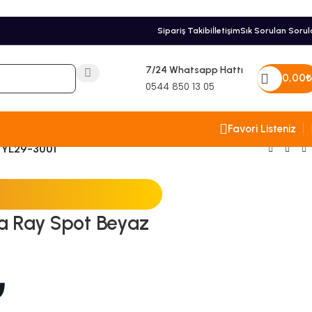
Sipariş Takibi
İletişim
Sık Sorulan Sorul
7/24 Whatsapp Hattı
0,00
₺
0544 850 13 05
Favori Listeniz
k YL29-3001
a Ray Spot Beyaz
₺