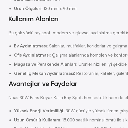
Ürün Ölçüleri:
130 mm x 90 mm
Kullanım Alanları
Bu çok yönlü ray spot, modern ve işlevsel aydınlatma gerektire
Ev Aydınlatması:
Salonlar, mutfaklar, koridorlar ve çalışma
Ofis Aydınlatması:
Çalışma alanlarında homojen ve konforlu
Mağaza ve Perakende Alanları:
Ürünlerinizi en iyi şekilde
Genel İç Mekan Aydınlatması:
Restoranlar, kafeler, galerile
Avantajlar ve Faydalar
Noas 30W Paris Beyaz Kasa Ray Spot, hem estetik hem de ek
Yüksek Enerji Verimliliği:
30W gücüyle yüksek lümen çıkışı 
Uzun Ömürlü Kullanım:
15.000 saatlik nominal ömrü ile sık