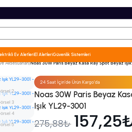
ektrikli Ev Aletleri
El Aletleri
Güvenlik Sistemleri
e Aksesuarları
/
Noas 30W Paris Beyaz Kasa Ray Spot Beyaz Işı
24 Saat İçin'de Ürün Kargo'da
Noas 30W Paris Beyaz Kas
Işık YL29-3001
157,25
275,88
₺