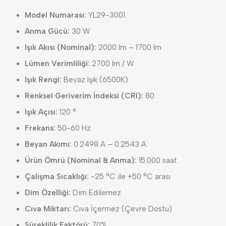
Model Numarası:
YL29-3001
Anma Gücü:
30 W
Işık Akısı (Nominal):
2000 lm – 1700 lm
Lümen Verimliliği:
2700 lm / W
Işık Rengi:
Beyaz Işık (6500K)
Renksel Geriverim İndeksi (CRI):
80
Işık Açısı:
120 °
Frekans:
50-60 Hz
Beyan Akımı:
0.2498 A – 0.2543 A
Ürün Ömrü (Nominal & Anma):
15.000 saat
Çalışma Sıcaklığı:
-25 °C ile +50 °C arası
Dim Özelliği:
Dim Edilemez
Cıva Miktarı:
Cıva İçermez (Çevre Dostu)
Süreklilik Faktörü:
70%