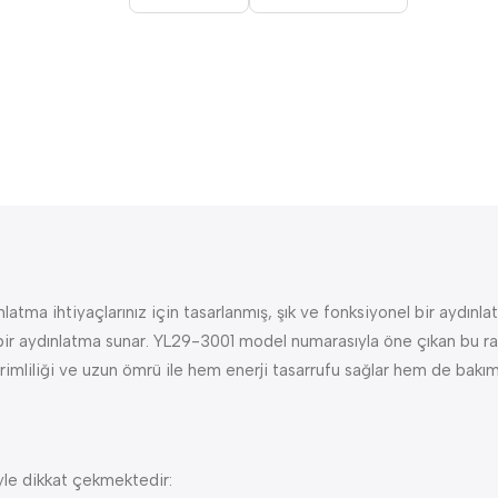
a ihtiyaçlarınız için tasarlanmış, şık ve fonksiyonel bir aydınla
i bir aydınlatma sunar. YL29-3001 model numarasıyla öne çıkan bu ra
rimliliği ve uzun ömrü ile hem enerji tasarrufu sağlar hem de bakı
yle dikkat çekmektedir: