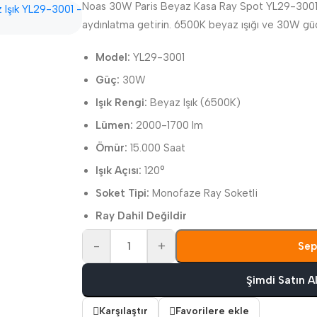
Noas 30W Paris Beyaz Kasa Ray Spot YL29-3001 i
aydınlatma getirin. 6500K beyaz ışığı ve 30W güc
Model:
YL29-3001
Güç:
30W
Işık Rengi:
Beyaz Işık (6500K)
Lümen:
2000-1700 lm
Ömür:
15.000 Saat
Işık Açısı:
120°
Soket Tipi:
Monofaze Ray Soketli
Ray Dahil Değildir
-
+
Sep
Şimdi Satın A
Karşılaştır
Favorilere ekle