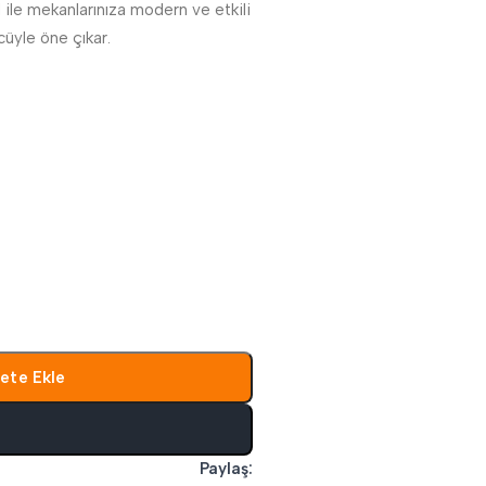
le mekanlarınıza modern ve etkili
üyle öne çıkar.
ete Ekle
l
Paylaş: