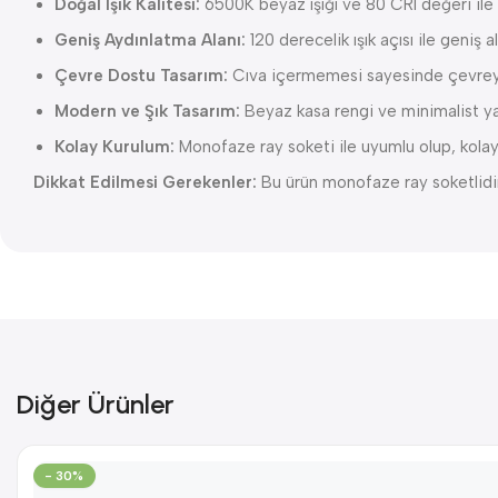
Doğal Işık Kalitesi:
6500K beyaz ışığı ve 80 CRI değeri ile 
Geniş Aydınlatma Alanı:
120 derecelik ışık açısı ile geniş 
Çevre Dostu Tasarım:
Cıva içermemesi sayesinde çevreye
Modern ve Şık Tasarım:
Beyaz kasa rengi ve minimalist yap
Kolay Kurulum:
Monofaze ray soketi ile uyumlu olup, kolay
Dikkat Edilmesi Gerekenler:
Bu ürün monofaze ray soketlidir
Diğer Ürünler
- 30%