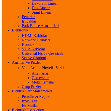
Dekoratif Linear
Düz Linear
Simit Linear
Fenerler
Işıldaklar
Park Bahçe Armatürleri
Elektronik
HDMI Kablolar
Network Ürünleri
Konnektörler
VGA Kablolar
Universal Fiş ve Çeviriciler
Ses ve Görüntü
Anahtar Ve Prizler
Viko Artline Novella Serisi
Anahtarlar
Çerçeveler
Mekanizmalar
Grup Prizler
Elektrik Sarf Malzemeleri
Protolin & Reçine
İzole Halı
Ek Muflar
Elektrikli Ev Aletleri