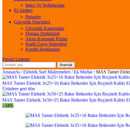
Isıtıcı Ve Soğutucular
El Aletleri
Penseler
Güvenlik Sistemleri
Güvenlik Kameraları
Duman Dedektörü
Akım Korumalı Prizler
Kartlı Geçiş Sistemleri
Kombi Regülatörü
Favori Listeniz
Aramak
Anasayfa
/
Elektrik Sarf Malzemeleri
/
Ek Muflar
/
MAS Tamer Elektri
MAS Tamer Elektrik 3x25+16 Bakır İletkenler İçin Reçineli Kablo 
Ürünlere geri dön
MAS Tamer Elektrik 3x50+25 Bakır İletkenler İçin Reçineli Kablo 
- 34%