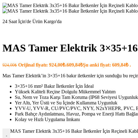
24 Saat İçin'de Ürün Kargo'da
MAS Tamer Elektrik 3×35+16 B
Orijinal fiyatı: 924,00₺.
609,84
₺
Şu anki fiyat: 609,84₺ .
924,00
₺
Mas Tamer Elektrik’in 3×35+16 bakır iletkenler için sunduğu bu reçinel
3×35+16 mm² Bakır İletkenler İçin İdeal
Yüksek Kaliteli Reçine Dolgulu Mükemmel Yalıtım
Su, Nem ve Toza Karşı Tam Koruma (IP68 Seviyesi Uygunluk 
Yer Altı, Yer Üstü ve Su İçinde Kullanıma Uygunluk
YVV-U, YVV-R, CU/PVC/PVC, NYY, N2xYHEPR, PVC, EPR,
Park Bahçe Aydınlatması, Havuz, Pompa ve Enerji Hattı Bağl
Kolay ve Hızlı Uygulama İmkanı
MAS Tamer Elektrik 3x35+16 Bakır İletkenler İçin Reçineli Kab
-