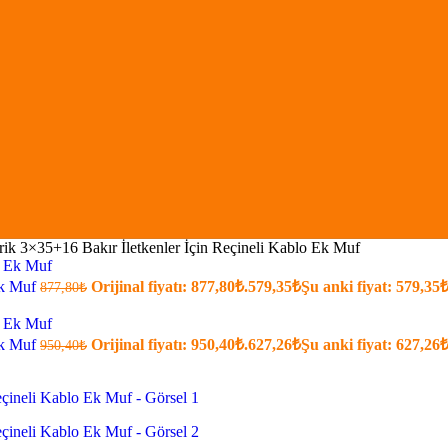
k 3×35+16 Bakır İletkenler İçin Reçineli Kablo Ek Muf
Ek Muf
Orijinal fiyatı: 877,80₺.
579,35
₺
Şu anki fiyat: 579,35₺
877,80
₺
Ek Muf
Orijinal fiyatı: 950,40₺.
627,26
₺
Şu anki fiyat: 627,26₺
950,40
₺