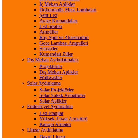
İç Mekan Aplikler
Dokunmatik Masa Lambaları
Şerit Led
Avize Kumandaları
Led Spotlar
Ampüller
Ray Spot ve Aksesuarları
Gece Lambası Ampulleri
Sensörler
Kumandalı Ziller
Dış Mekan Aydınlatmaları
Projektörler
Dış Mekan Aplikler
Wallwasher
Solar Aydınlatma
Solar Projektörler
Solar Sokak Armatürler
Solar Aplikler
Endüstriyel Aydınlatma
Led Etanjlar
Yüksek Tavan Armatürü
Kanopi Armatür
Linear Aydınlatma
Davul Linear