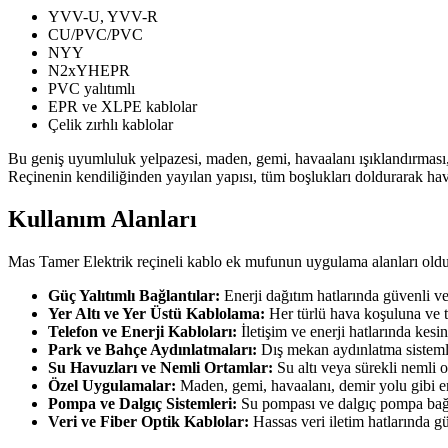
YVV-U, YVV-R
CU/PVC/PVC
NYY
N2xYHEPR
PVC yalıtımlı
EPR ve XLPE kablolar
Çelik zırhlı kablolar
Bu geniş uyumluluk yelpazesi, maden, gemi, havaalanı ışıklandırması, 
Reçinenin kendiliğinden yayılan yapısı, tüm boşlukları doldurarak ha
Kullanım Alanları
Mas Tamer Elektrik reçineli kablo ek mufunun uygulama alanları oldu
Güç Yalıtımlı Bağlantılar:
Enerji dağıtım hatlarında güvenli ve 
Yer Altı ve Yer Üstü Kablolama:
Her türlü hava koşuluna ve t
Telefon ve Enerji Kabloları:
İletişim ve enerji hatlarında kesint
Park ve Bahçe Aydınlatmaları:
Dış mekan aydınlatma sisteml
Su Havuzları ve Nemli Ortamlar:
Su altı veya sürekli nemli 
Özel Uygulamalar:
Maden, gemi, havaalanı, demir yolu gibi endü
Pompa ve Dalgıç Sistemleri:
Su pompası ve dalgıç pompa bağla
Veri ve Fiber Optik Kablolar:
Hassas veri iletim hatlarında gü