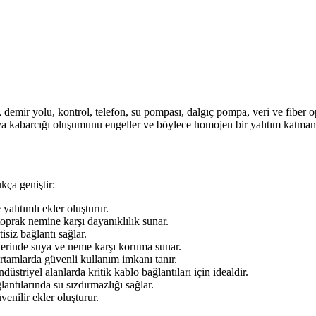
demir yolu, kontrol, telefon, su pompası, dalgıç pompa, veri ve fiber 
va kabarcığı oluşumunu engeller ve böylece homojen bir yalıtım katmanı
kça geniştir:
yalıtımlı ekler oluşturur.
oprak nemine karşı dayanıklılık sunar.
isiz bağlantı sağlar.
erinde suya ve neme karşı koruma sunar.
ortamlarda güvenli kullanım imkanı tanır.
striyel alanlarda kritik kablo bağlantıları için idealdir.
ntılarında su sızdırmazlığı sağlar.
venilir ekler oluşturur.