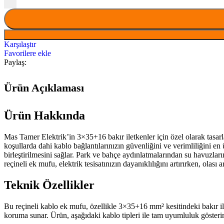
Karşılaştır
Favorilere ekle
Paylaş:
Ürün Açıklaması
Ürün Hakkında
Mas Tamer Elektrik’in 3×35+16 bakır iletkenler için özel olarak tasar
koşullarda dahi kablo bağlantılarınızın güvenliğini ve verimliliğini e
birleştirilmesini sağlar. Park ve bahçe aydınlatmalarından su havuzları
reçineli ek mufu, elektrik tesisatınızın dayanıklılığını artırırken, olas
Teknik Özellikler
Bu reçineli kablo ek mufu, özellikle 3×35+16 mm² kesitindeki bakır il
koruma sunar. Ürün, aşağıdaki kablo tipleri ile tam uyumluluk gösterir