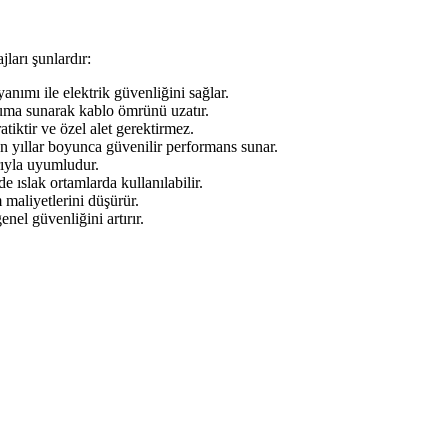
ları şunlardır:
nımı ile elektrik güvenliğini sağlar.
uma sunarak kablo ömrünü uzatır.
tiktir ve özel alet gerektirmez.
 yıllar boyunca güvenilir performans sunar.
arıyla uyumludur.
ıslak ortamlarda kullanılabilir.
 maliyetlerini düşürür.
nel güvenliğini artırır.