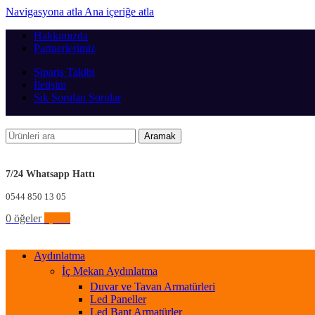
Navigasyona atla
Ana içeriğe atla
Hakkımızda
Partnerlerimiz
Sipariş Takibi
İletişim
Sık Sorulan Sorular
Aramak
7/24 Whatsapp Hattı
0544 850 13 05
0
öğeler
0,00
₺
Aydınlatma
İç Mekan Aydınlatma
Duvar ve Tavan Armatürleri
Led Paneller
Led Bant Armatürler