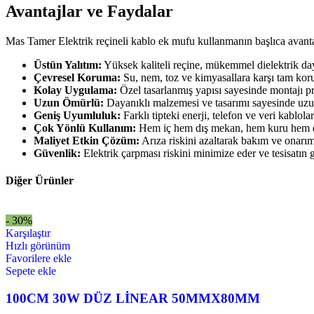
Avantajlar ve Faydalar
Mas Tamer Elektrik reçineli kablo ek mufu kullanmanın başlıca avantaj
Üstün Yalıtım:
Yüksek kaliteli reçine, mükemmel dielektrik daya
Çevresel Koruma:
Su, nem, toz ve kimyasallara karşı tam kor
Kolay Uygulama:
Özel tasarlanmış yapısı sayesinde montajı pra
Uzun Ömürlü:
Dayanıklı malzemesi ve tasarımı sayesinde uzun
Geniş Uyumluluk:
Farklı tipteki enerji, telefon ve veri kablol
Çok Yönlü Kullanım:
Hem iç hem dış mekan, hem kuru hem de 
Maliyet Etkin Çözüm:
Arıza riskini azaltarak bakım ve onarım
Güvenlik:
Elektrik çarpması riskini minimize eder ve tesisatın ge
Diğer Ürünler
- 30%
Karşılaştır
Hızlı görünüm
Favorilere ekle
Sepete ekle
100CM 30W DÜZ LİNEAR 50MMX80MM