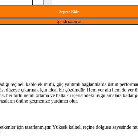
Sepete Ekle
Şimdi satın al
ladığı reçineli kablo ek mufu, güç yalıtımlı bağlantılarda üstün perfor
n üst düzeye çıkarmak için ideal bir çözümdür. Hem yer altı hem de yer üs
na, her türlü nemli ortama ve hatta su içerisindeki uygulamalara kadar g
ı arızaların önüne geçmenize yardımcı olur.
etkenler için tasarlanmıştır. Yüksek kaliteli reçine dolgusu sayesinde 
: