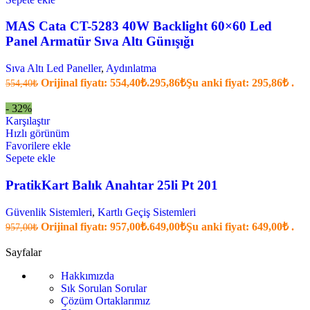
MAS Cata CT-5283 40W Backlight 60×60 Led
Panel Armatür Sıva Altı Günışığı
Sıva Altı Led Paneller
,
Aydınlatma
Orijinal fiyatı: 554,40₺.
295,86
₺
Şu anki fiyat: 295,86₺ .
554,40
₺
- 32%
Karşılaştır
Hızlı görünüm
Favorilere ekle
Sepete ekle
PratikKart Balık Anahtar 25li Pt 201
Güvenlik Sistemleri
,
Kartlı Geçiş Sistemleri
Orijinal fiyatı: 957,00₺.
649,00
₺
Şu anki fiyat: 649,00₺ .
957,00
₺
Sayfalar
Hakkımızda
Sık Sorulan Sorular
Çözüm Ortaklarımız