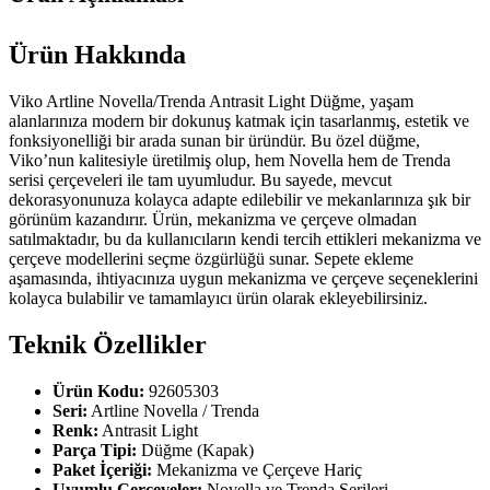
Ürün Hakkında
Viko Artline Novella/Trenda Antrasit Light Düğme, yaşam
alanlarınıza modern bir dokunuş katmak için tasarlanmış, estetik ve
fonksiyonelliği bir arada sunan bir üründür. Bu özel düğme,
Viko’nun kalitesiyle üretilmiş olup, hem Novella hem de Trenda
serisi çerçeveleri ile tam uyumludur. Bu sayede, mevcut
dekorasyonunuza kolayca adapte edilebilir ve mekanlarınıza şık bir
görünüm kazandırır. Ürün, mekanizma ve çerçeve olmadan
satılmaktadır, bu da kullanıcıların kendi tercih ettikleri mekanizma ve
çerçeve modellerini seçme özgürlüğü sunar. Sepete ekleme
aşamasında, ihtiyacınıza uygun mekanizma ve çerçeve seçeneklerini
kolayca bulabilir ve tamamlayıcı ürün olarak ekleyebilirsiniz.
Teknik Özellikler
Ürün Kodu:
92605303
Seri:
Artline Novella / Trenda
Renk:
Antrasit Light
Parça Tipi:
Düğme (Kapak)
Paket İçeriği:
Mekanizma ve Çerçeve Hariç
Uyumlu Çerçeveler:
Novella ve Trenda Serileri