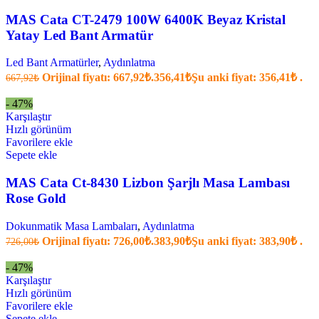
MAS Cata CT-2479 100W 6400K Beyaz Kristal
Yatay Led Bant Armatür
Led Bant Armatürler
,
Aydınlatma
Orijinal fiyatı: 667,92₺.
356,41
₺
Şu anki fiyat: 356,41₺ .
667,92
₺
- 47%
Karşılaştır
Hızlı görünüm
Favorilere ekle
Sepete ekle
MAS Cata Ct-8430 Lizbon Şarjlı Masa Lambası
Rose Gold
Dokunmatik Masa Lambaları
,
Aydınlatma
Orijinal fiyatı: 726,00₺.
383,90
₺
Şu anki fiyat: 383,90₺ .
726,00
₺
- 47%
Karşılaştır
Hızlı görünüm
Favorilere ekle
Sepete ekle