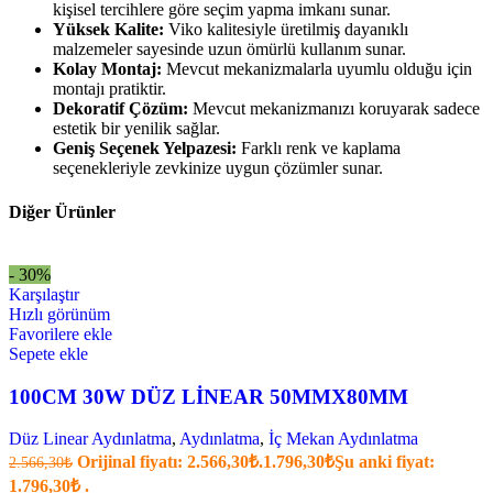
kişisel tercihlere göre seçim yapma imkanı sunar.
Yüksek Kalite:
Viko kalitesiyle üretilmiş dayanıklı
malzemeler sayesinde uzun ömürlü kullanım sunar.
Kolay Montaj:
Mevcut mekanizmalarla uyumlu olduğu için
montajı pratiktir.
Dekoratif Çözüm:
Mevcut mekanizmanızı koruyarak sadece
estetik bir yenilik sağlar.
Geniş Seçenek Yelpazesi:
Farklı renk ve kaplama
seçenekleriyle zevkinize uygun çözümler sunar.
Diğer Ürünler
- 30%
Karşılaştır
Hızlı görünüm
Favorilere ekle
Sepete ekle
100CM 30W DÜZ LİNEAR 50MMX80MM
Düz Linear Aydınlatma
,
Aydınlatma
,
İç Mekan Aydınlatma
Orijinal fiyatı: 2.566,30₺.
1.796,30
₺
Şu anki fiyat:
2.566,30
₺
1.796,30₺ .