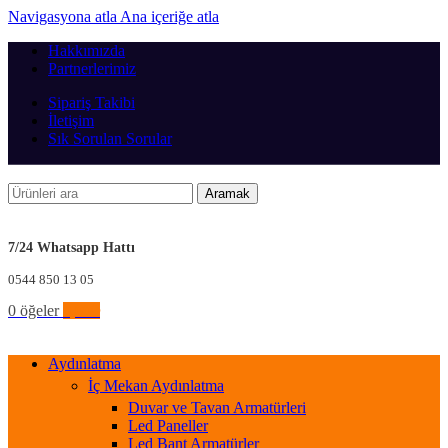
Navigasyona atla
Ana içeriğe atla
Hakkımızda
Partnerlerimiz
Sipariş Takibi
İletişim
Sık Sorulan Sorular
Aramak
7/24 Whatsapp Hattı
0544 850 13 05
0
öğeler
0,00
₺
Aydınlatma
İç Mekan Aydınlatma
Duvar ve Tavan Armatürleri
Led Paneller
Led Bant Armatürler