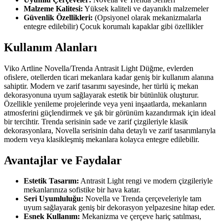
Malzeme Kalitesi:
Yüksek kaliteli ve dayanıklı malzemeler
Güvenlik Özellikleri:
(Opsiyonel olarak mekanizmalarla
entegre edilebilir) Çocuk korumalı kapaklar gibi özellikler
Kullanım Alanları
Viko Artline Novella/Trenda Antrasit Light Düğme, evlerden
ofislere, otellerden ticari mekanlara kadar geniş bir kullanım alanına
sahiptir. Modern ve zarif tasarımı sayesinde, her türlü iç mekan
dekorasyonuna uyum sağlayarak estetik bir bütünlük oluşturur.
Özellikle yenileme projelerinde veya yeni inşaatlarda, mekanların
atmosferini güçlendirmek ve şık bir görünüm kazandırmak için ideal
bir tercihtir. Trenda serisinin sade ve zarif çizgileriyle klasik
dekorasyonlara, Novella serisinin daha detaylı ve zarif tasarımlarıyla
modern veya klasikleşmiş mekanlara kolayca entegre edilebilir.
Avantajlar ve Faydalar
Estetik Tasarım:
Antrasit Light rengi ve modern çizgileriyle
mekanlarınıza sofistike bir hava katar.
Seri Uyumluluğu:
Novella ve Trenda çerçeveleriyle tam
uyum sağlayarak geniş bir dekorasyon yelpazesine hitap eder.
Esnek Kullanım:
Mekanizma ve çerçeve hariç satılması,