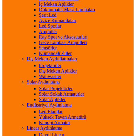
İç Mekan Aplikler
Dokunmatik Masa Lambaları
Şerit Led
Avize Kumandaları
Led Spotlar
Ampüller
Ray Spot ve Aksesuarları
Gece Lambası Ampulleri
Sensörler
Kumandalı Ziller
Dış Mekan Aydınlatmaları
Projektörler
Dış Mekan Aplikler
Wallwasher
Solar Aydınlatma
Solar Projektörler
Solar Sokak Armatürler
Solar Aplikler
Endüstriyel Aydınlatma
Led Etanjlar
Yüksek Tavan Armatürü
Kanopi Armatür
Linear Aydınlatma
Davul Linear