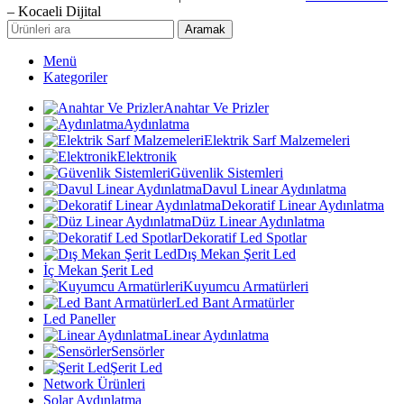
– Kocaeli Dijital
Aramak
Menü
Kategoriler
Anahtar Ve Prizler
Aydınlatma
Elektrik Sarf Malzemeleri
Elektronik
Güvenlik Sistemleri
Davul Linear Aydınlatma
Dekoratif Linear Aydınlatma
Düz Linear Aydınlatma
Dekoratif Led Spotlar
Dış Mekan Şerit Led
İç Mekan Şerit Led
Kuyumcu Armatürleri
Led Bant Armatürler
Led Paneller
Linear Aydınlatma
Sensörler
Şerit Led
Network Ürünleri
Solar Aydınlatma