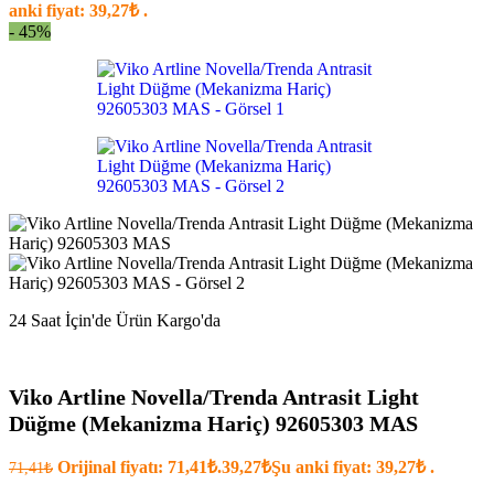
anki fiyat: 39,27₺ .
- 45%
24 Saat İçin'de Ürün Kargo'da
Viko Artline Novella/Trenda Antrasit Light
Düğme (Mekanizma Hariç) 92605303 MAS
Orijinal fiyatı: 71,41₺.
39,27
₺
Şu anki fiyat: 39,27₺ .
71,41
₺