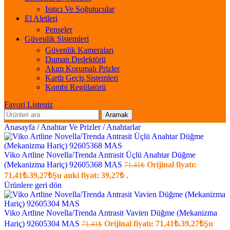
Isıtıcı Ve Soğutucular
El Aletleri
Penseler
Güvenlik Sistemleri
Güvenlik Kameraları
Duman Dedektörü
Akım Korumalı Prizler
Kartlı Geçiş Sistemleri
Kombi Regülatörü
Favori Listeniz
Aramak
Anasayfa
/
Anahtar Ve Prizler
/
Anahtarlar
Viko Artline Novella/Trenda Antrasit Üçlü Anahtar Düğme
(Mekanizma Hariç) 92605368 MAS
Orijinal fiyatı:
71,41
₺
71,41₺.
39,27
₺
Şu anki fiyat: 39,27₺ .
Ürünlere geri dön
Viko Artline Novella/Trenda Antrasit Vavien Düğme (Mekanizma
Hariç) 92605304 MAS
Orijinal fiyatı: 71,41₺.
39,27
₺
Şu
71,41
₺