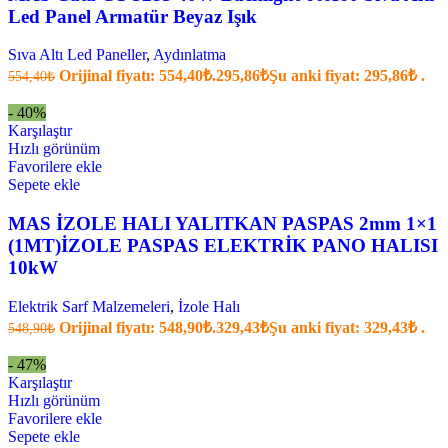
Led Panel Armatür Beyaz Işık
Sıva Altı Led Paneller
,
Aydınlatma
Orijinal fiyatı: 554,40₺.
295,86
₺
Şu anki fiyat: 295,86₺ .
554,40
₺
- 40%
Karşılaştır
Hızlı görünüm
Favorilere ekle
Sepete ekle
MAS İZOLE HALI YALITKAN PASPAS 2mm 1×1
(1MT)İZOLE PASPAS ELEKTRİK PANO HALISI
10kW
Elektrik Sarf Malzemeleri
,
İzole Halı
Orijinal fiyatı: 548,90₺.
329,43
₺
Şu anki fiyat: 329,43₺ .
548,90
₺
- 47%
Karşılaştır
Hızlı görünüm
Favorilere ekle
Sepete ekle