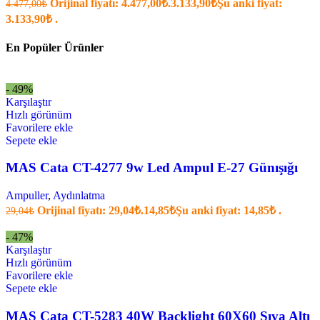
Orijinal fiyatı: 4.477,00₺.
3.133,90
₺
Şu anki fiyat:
4.477,00
₺
3.133,90₺ .
En Popüler Ürünler
- 49%
Karşılaştır
Hızlı görünüm
Favorilere ekle
Sepete ekle
MAS Cata CT-4277 9w Led Ampul E-27 Günışığı
Ampuller
,
Aydınlatma
Orijinal fiyatı: 29,04₺.
14,85
₺
Şu anki fiyat: 14,85₺ .
29,04
₺
- 47%
Karşılaştır
Hızlı görünüm
Favorilere ekle
Sepete ekle
MAS Cata CT-5283 40W Backlight 60X60 Sıva Altı