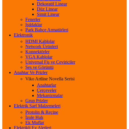
Dekoratif Linear
Düz Linear
Simit Linear
Fenerler
Işıldaklar
Park Bahçe Armatürleri
Elektronik
HDMI Kablolar
Network Ürünleri
Konnektörler
VGA Kablolar
Universal Fiş ve Çeviriciler
Ses ve Görüntü
Anahtar Ve Prizler
Viko Artline Novella Serisi
Anahtarlar
Çerçeveler
Mekanizmalar
Grup Prizler
Elektrik Sarf Malzemeleri
Protolin & Reçine
İzole Halı
Ek Muflar
Elektrikli Ev Aletleri