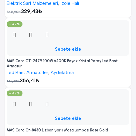
Elektrik Sarf Malzemeleri
,
İzole Halı
329,43
₺
548,90
₺
- 47%
Sepete ekle
MAS Cata CT-2479 100W 6400K Beyaz Kristal Yatay Led Bant
Armatür
Led Bant Armatürler
,
Aydınlatma
356,41
₺
667,92
₺
- 47%
Sepete ekle
MAS Cata Ct-8430 Lizbon Şarjlı Masa Lambası Rose Gold