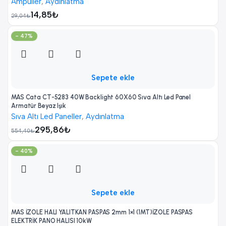
Ampuller
,
Aydınlatma
14,85
₺
29,04
₺
- 47%
Sepete ekle
MAS Cata CT-5283 40W Backlight 60X60 Sıva Altı Led Panel
Armatür Beyaz Işık
Sıva Altı Led Paneller
,
Aydınlatma
295,86
₺
554,40
₺
- 40%
Sepete ekle
MAS İZOLE HALI YALITKAN PASPAS 2mm 1×1 (1MT)İZOLE PASPAS
ELEKTRİK PANO HALISI 10kW