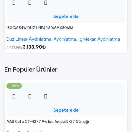
Sepete ekle
180CM 54W DÜZ LİNEAR 50MMX80MM
Düz Linear Aydınlatma
,
Aydınlatma
,
İç Mekan Aydınlatma
3.133,90
₺
4.477,00
₺
En Popüler Ürünler
- 49%
Sepete ekle
MAS Cata CT-4277 9w Led Ampul E-27 Günışığı