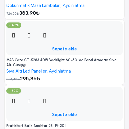
Dokunmatik Masa Lambaları
,
Aydınlatma
383,90
₺
726,00
₺
- 47%
Sepete ekle
MAS Cata CT-5283 40W Backlight 60×60 Led Panel Armatür Sıva
Altı Günışığı
Sıva Altı Led Paneller
,
Aydınlatma
295,86
₺
554,40
₺
- 32%
Sepete ekle
PratikKart Balık Anahtar 25li Pt 201