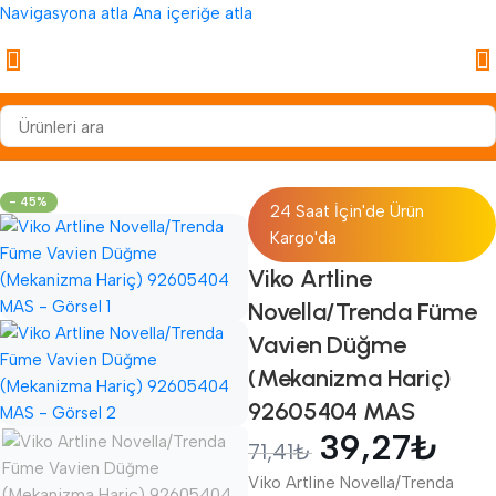
Navigasyona atla
Ana içeriğe atla
Anasayfa
/
Anahtar Ve Prizler
/
Anahtarlar
- 45%
24 Saat İçin'de Ürün
Kargo'da
Viko Artline
Novella/Trenda Füme
Vavien Düğme
(Mekanizma Hariç)
92605404 MAS
39,27
₺
71,41
₺
Viko Artline Novella/Trenda