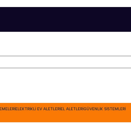
EMELERI
ELEKTRIKLI EV ALETLERI
EL ALETLERI
GÜVENLIK SISTEMLERI