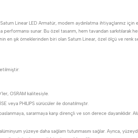
aturn Linear LED Armatür, modern aydınlatma ihtiyaçlarınız için est
tma performansı sunar. Bu özel tasarım, hem tavandan sarkıtılarak h
n en şık örneklerinden biri olan Saturn Linear, özel ölçü ve renk se
tilmiştir:
ler, OSRAM kalitesiyle.
 veya PHILIPS sürücüler ile donatılmıştır.
aslanmaya, sararmaya karşı dirençli ve son derece dayanıklıdır. Al
üminyum yüzeye daha sağlam tutunmasını sağlar. Ayrıca, yüzeydeki