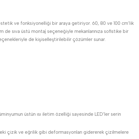
etik ve fonksiyonelliği bir araya getiriyor. 60, 80 ve 100 cm’lik
em de sıva üstü montaj seçeneğiyle mekanlarınıza sofistike bir
çenekleriyle de kişiselleştirilebilir çözümler sunar.
üminyumun üstün ısı iletim özelliği sayesinde LED’ler serin
 çizik ve eğrilik gibi deformasyonları gidererek çizilmelere