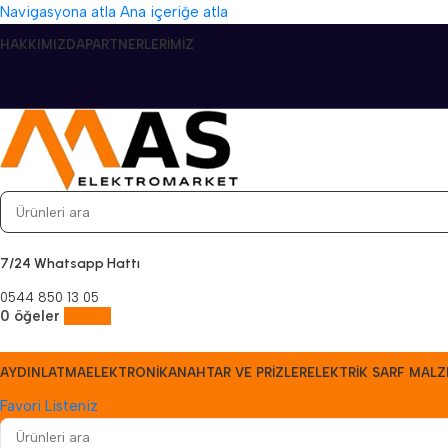
Navigasyona atla
Ana içeriğe atla
HAKKIMIZDA
PARTNERLERIMIZ
7/24 Whatsapp Hattı
0544 850 13 05
0
öğeler
0,00
₺
AYDINLATMA
ELEKTRONIK
ANAHTAR VE PRIZLER
ELEKTRIK SARF MALZ
Favori Listeniz