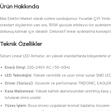
Ürün Hakkında
Mas Elektro Market olarak sizlere sunduğumuz Yuvarlak Çift Yönlü S
standart ölçülerinin yanı sıra, 150W gücüyle etkileyici bir aydınla
dokunuş katmak için idealdir. Dekoratif linear aydınlatma konseptini
Teknik Özellikler
Saturn Linear LED Armatür, en yüksek standartlarda bileşenlerle üre
Enerji Girişi:
220-240V AC / 50-60Hz
LED Teknolojisi:
Yüksek verimlilik ve uzun ömür sunan SMD LED’
Driver (Sürücü):
Güvenilir ve performanslı TRIDONIC, EAGLERİSE
Kasa Malzemesi:
Yüksek kaliteli alüminyumdan üretilmiş kasa, p
tutularak ömrü uzatılır.
Yüzey İşlem:
Boya öncesi uygulanan kromat kaplama, boyanın al