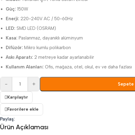
Güç:
150W
Enerji:
220-240V AC / 50-60Hz
LED:
SMD LED (OSRAM)
Kasa:
Paslanmaz, dayanıklı alüminyum
Difüzör:
Mikro kumlu polikarbon
Askı Aparatı:
2 metreye kadar ayarlanabilir
Kullanım Alanları:
Ofis, mağaza, otel, okul, ev ve daha fazlası
-
+
Sepete 
Karşılaştır
Favorilere ekle
Paylaş:
Ürün Açıklaması