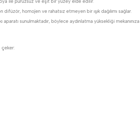
ya ile pürüzsüz ve eşit bir yüzey elde edilir.
n difüzör, homojen ve rahatsız etmeyen bir ışık dağılımı sağlar.
skı aparatı sunulmaktadır, böylece aydınlatma yüksekliği mekanınıza 
t çeker: