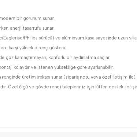
e modern bir görünüm sunar.
ken enerji tasarrufu sunar.
c/Eaglerise/Philips sürücü) ve alüminyum kasa sayesinde uzun yılla
re karşı yüksek direnç gösterir.
de göz kamaştırmayan, konforlu bir aydınlatma sağlar.
montajı kolaydır ve istenen yüksekliğe göre ayarlanabilir.
a renginde üretim imkanı sunar (sipariş notu veya özel iletişim ile).
dir. Özel ölçü ve gövde rengi talepleriniz için lütfen destek iletişi