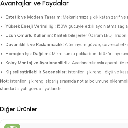
Avantajlar ve Faydalar
Estetik ve Modern Tasarım:
Mekanlarınıza şıklık katan zarif v
Yüksek Enerji Verimliliği:
150W gücüyle etkili aydınlatma sağlar
Uzun Ömürlü Kullanım:
Kaliteli bileşenler (Osram LED, Tridoni
Dayanıklılık ve Paslanmazlık:
Alüminyum gövde, çevresel etkile
Homojen Işık Dağılımı:
Mikro kumlu polikarbon difüzör sayesin
Kolay Montaj ve Ayarlanabilirlik:
Ayarlanabilir askı aparatı ile 
Kişiselleştirilebilir Seçenekler:
İstenilen ışık rengi, ölçü ve kas
Not:
İstenilen ışık rengi sipariş sırasında notlar bölümüne eklenmeli
standart siyah gövde fiyatlarıdır.
Diğer Ürünler
- 30%