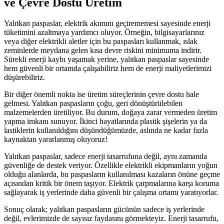
ve Çevre Dostu Üretim
Yalıtkan paspaslar, elektrik akımını geçirememesi sayesinde enerji
tüketimini azaltmaya yardımcı oluyor. Örneğin, bilgisayarlarınız
veya diğer elektrikli aletler için bu paspasları kullanmak, ıslak
zeminlerde meydana gelen kısa devre riskini minimuma indirir.
Sürekli enerji kaybı yaşamak yerine, yalıtkan paspaslar sayesinde
hem güvenli bir ortamda çalışabiliriz hem de enerji maliyetlerimizi
düşürebiliriz.
Bir diğer önemli nokta ise üretim süreçlerinin çevre dostu hale
gelmesi. Yalıtkan paspasların çoğu, geri dönüştürülebilen
malzemelerden üretiliyor. Bu durum, doğaya zarar vermeden üretim
yapma imkanı sunuyor. İkinci hayatlarında plastik şişelerin ya da
lastiklerin kullanıldığını düşündüğümüzde, aslında ne kadar fazla
kaynaktan yararlanmış oluyoruz!
Yalıtkan paspaslar, sadece enerji tasarrufuna değil, aynı zamanda
güvenliğe de destek veriyor. Özellikle elektrikli ekipmanların yoğun
olduğu alanlarda, bu paspasların kullanılması kazaların önüne geçme
açısından kritik bir önem taşıyor. Elektrik çarpmalarına karşı koruma
sağlayarak iş yerlerinde daha güvenli bir çalışma ortamı yaratıyorlar.
Sonuç olarak; yalıtkan paspasların gücünün sadece iş yerlerinde
değil, evlerimizde de sayısız faydasını görmekteyiz. Enerji tasarrufu,