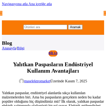
Navigasyona atla
Ana içeriğe atla
Aramak
Blog
Anasayfa
/
Bilgi
BILGI
Yalıtkan Paspasların Endüstriyel
Kullanım Avantajları
maselektromarket
Üzerinde Kasım 7, 2025
Yalıtkan paspaslar, endüstriyel alanlarda sıkça kullanılan
malzemelerden biri. Ama bu paspasların gerçekten neden bu kadar
popüler olduğunu hiç düşündünüz mü? İlk olarak, yalıtkan paspaslar
elektrik yalıtımında olağanüstü bir rol oynar. Elektrik mühendisleri