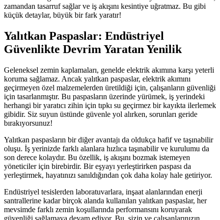
zamandan tasarruf sağlar ve iş akışını kesintiye uğratmaz. Bu gibi
küçük detaylar, büyük bir fark yaratır!
Yalıtkan Paspaslar: Endüstriyel
Güvenlikte Devrim Yaratan Yenilik
Geleneksel zemin kaplamaları, genelde elektrik akımına karşı yeterli
koruma sağlamaz. Ancak yalıtkan paspaslar, elektrik akımını
geçirmeyen özel malzemelerden üretildiği için, çalışanların güvenliği
için tasarlanmıştır. Bu paspasların üzerinde yürümek, iş yerindeki
herhangi bir yaratıcı zihin için tıpkı su geçirmez bir kayıkta ilerlemek
gibidir. Siz suyun üstünde güvenle yol alırken, sorunları geride
bırakıyorsunuz!
Yalıtkan paspasların bir diğer avantajı da oldukça hafif ve taşınabilir
oluşu. İş yerinizde farklı alanlara hızlıca taşınabilir ve kurulumu da
son derece kolaydır. Bu özellik, iş akışını bozmak istemeyen
yöneticiler için birebirdir. Bir eşyayı yerleştirirken paspası da
yerleştirmek, hayatınızı sanıldığından çok daha kolay hale getiriyor.
Endüstriyel tesislerden laboratuvarlara, inşaat alanlarından enerji
santrallerine kadar birçok alanda kullanılan yalıtkan paspaslar, her
mevsimde farklı zemin koşullarında performansını koruyarak
güvenliği sağlamaya devam ediyor. Bu, sizin ve çalışanlarınızın