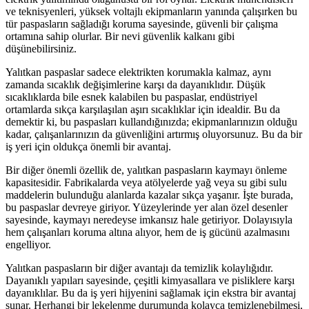
ve teknisyenleri, yüksek voltajlı ekipmanların yanında çalışırken bu
tür paspasların sağladığı koruma sayesinde, güvenli bir çalışma
ortamına sahip olurlar. Bir nevi güvenlik kalkanı gibi
düşünebilirsiniz.
Yalıtkan paspaslar sadece elektrikten korumakla kalmaz, aynı
zamanda sıcaklık değişimlerine karşı da dayanıklıdır. Düşük
sıcaklıklarda bile esnek kalabilen bu paspaslar, endüstriyel
ortamlarda sıkça karşılaşılan aşırı sıcaklıklar için idealdir. Bu da
demektir ki, bu paspasları kullandığınızda; ekipmanlarınızın olduğu
kadar, çalışanlarınızın da güvenliğini artırmış oluyorsunuz. Bu da bir
iş yeri için oldukça önemli bir avantaj.
Bir diğer önemli özellik de, yalıtkan paspasların kaymayı önleme
kapasitesidir. Fabrikalarda veya atölyelerde yağ veya su gibi sulu
maddelerin bulunduğu alanlarda kazalar sıkça yaşanır. İşte burada,
bu paspaslar devreye giriyor. Yüzeylerinde yer alan özel desenler
sayesinde, kaymayı neredeyse imkansız hale getiriyor. Dolayısıyla
hem çalışanları koruma altına alıyor, hem de iş gücünü azalmasını
engelliyor.
Yalıtkan paspasların bir diğer avantajı da temizlik kolaylığıdır.
Dayanıklı yapıları sayesinde, çeşitli kimyasallara ve pisliklere karşı
dayanıklılar. Bu da iş yeri hijyenini sağlamak için ekstra bir avantaj
sunar. Herhangi bir lekelenme durumunda kolayca temizlenebilmesi,