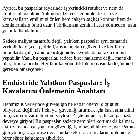
Ayrıca, bu paspaslar sayesinde iş yerindeki rutubet ve nem de
kontrol altına alınır. Yalıtım malzemesi, zeminlerdeki su ve
kimyasalların emilimini önler. hem çalışan sağlığı korunur hem de
zeminlerinizin ömrü uzar. Fabrikanızın zemini hasar görmeden, uzun
yıllar kullanılabilir.
Sadece maliyet tasarrufu değil, yalıtkan paspaslar aynı zamanda
verimlilik artışı da getirir. Çalışanlar, daha güvenli ve konforlu
ortamlarda çalışmanın getirdiği motivasyonla daha fazla üretim
yapabilir. Yani, bu paspaslar, sadece birer malzeme değil, mantıklı
bir yatırım aracıdır. Her fabrika yöneticisinin masasında düşünmesi
gereken bir seçenek!
Endüstride Yalıtkan Paspaslar: İş
Kazalarını Önlemenin Anahtarı
Hepimiz iş yerlerinde güvenliğin ne kadar önemli olduğunu
biliyoruz, değil mi? Peki ya, güvenliği artırmak için basit ama etkili
bir çözümün var olduğunu söylesek? İşte burada yalıtkan paspaslar
devreye giriyor! Bu paspaslar, sadece zeminleri korumakla kalmaz,
aynı zamanda çalışanların güvenliği için hayati bir rol oynar. Pamuk
gibi yumuşak görünse de, aslında elektrik çarpmalarını önlemede
birer süper kahraman gibidirler.