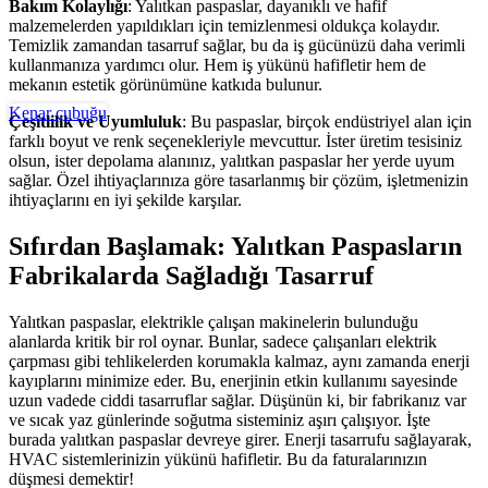
Bakım Kolaylığı
: Yalıtkan paspaslar, dayanıklı ve hafif
malzemelerden yapıldıkları için temizlenmesi oldukça kolaydır.
Temizlik zamandan tasarruf sağlar, bu da iş gücünüzü daha verimli
kullanmanıza yardımcı olur. Hem iş yükünü hafifletir hem de
mekanın estetik görünümüne katkıda bulunur.
Kenar çubuğu
Çeşitlilik ve Uyumluluk
: Bu paspaslar, birçok endüstriyel alan için
farklı boyut ve renk seçenekleriyle mevcuttur. İster üretim tesisiniz
olsun, ister depolama alanınız, yalıtkan paspaslar her yerde uyum
sağlar. Özel ihtiyaçlarınıza göre tasarlanmış bir çözüm, işletmenizin
ihtiyaçlarını en iyi şekilde karşılar.
Sıfırdan Başlamak: Yalıtkan Paspasların
Fabrikalarda Sağladığı Tasarruf
Yalıtkan paspaslar, elektrikle çalışan makinelerin bulunduğu
alanlarda kritik bir rol oynar. Bunlar, sadece çalışanları elektrik
çarpması gibi tehlikelerden korumakla kalmaz, aynı zamanda enerji
kayıplarını minimize eder. Bu, enerjinin etkin kullanımı sayesinde
uzun vadede ciddi tasarruflar sağlar. Düşünün ki, bir fabrikanız var
ve sıcak yaz günlerinde soğutma sisteminiz aşırı çalışıyor. İşte
burada yalıtkan paspaslar devreye girer. Enerji tasarrufu sağlayarak,
HVAC sistemlerinizin yükünü hafifletir. Bu da faturalarınızın
düşmesi demektir!