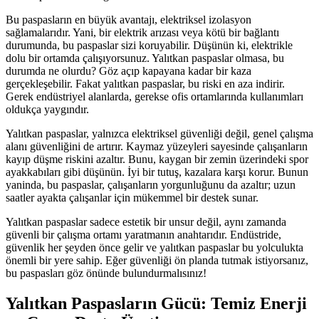
Bu paspasların en büyük avantajı, elektriksel izolasyon
sağlamalarıdır. Yani, bir elektrik arızası veya kötü bir bağlantı
durumunda, bu paspaslar sizi koruyabilir. Düşünün ki, elektrikle
dolu bir ortamda çalışıyorsunuz. Yalıtkan paspaslar olmasa, bu
durumda ne olurdu? Göz açıp kapayana kadar bir kaza
gerçekleşebilir. Fakat yalıtkan paspaslar, bu riski en aza indirir.
Gerek endüstriyel alanlarda, gerekse ofis ortamlarında kullanımları
oldukça yaygındır.
Yalıtkan paspaslar, yalnızca elektriksel güvenliği değil, genel çalışma
alanı güvenliğini de artırır. Kaymaz yüzeyleri sayesinde çalışanların
kayıp düşme riskini azaltır. Bunu, kaygan bir zemin üzerindeki spor
ayakkabıları gibi düşünün. İyi bir tutuş, kazalara karşı korur. Bunun
yaninda, bu paspaslar, çalışanların yorgunluğunu da azaltır; uzun
saatler ayakta çalışanlar için mükemmel bir destek sunar.
Yalıtkan paspaslar sadece estetik bir unsur değil, aynı zamanda
güvenli bir çalışma ortamı yaratmanın anahtarıdır. Endüstride,
güvenlik her şeyden önce gelir ve yalıtkan paspaslar bu yolculukta
önemli bir yere sahip. Eğer güvenliği ön planda tutmak istiyorsanız,
bu paspasları göz önünde bulundurmalısınız!
Yalıtkan Paspasların Gücü: Temiz Enerji