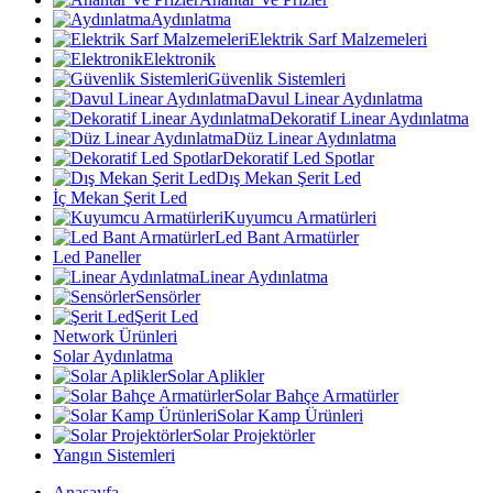
Aydınlatma
Elektrik Sarf Malzemeleri
Elektronik
Güvenlik Sistemleri
Davul Linear Aydınlatma
Dekoratif Linear Aydınlatma
Düz Linear Aydınlatma
Dekoratif Led Spotlar
Dış Mekan Şerit Led
İç Mekan Şerit Led
Kuyumcu Armatürleri
Led Bant Armatürler
Led Paneller
Linear Aydınlatma
Sensörler
Şerit Led
Network Ürünleri
Solar Aydınlatma
Solar Aplikler
Solar Bahçe Armatürler
Solar Kamp Ürünleri
Solar Projektörler
Yangın Sistemleri
Anasayfa