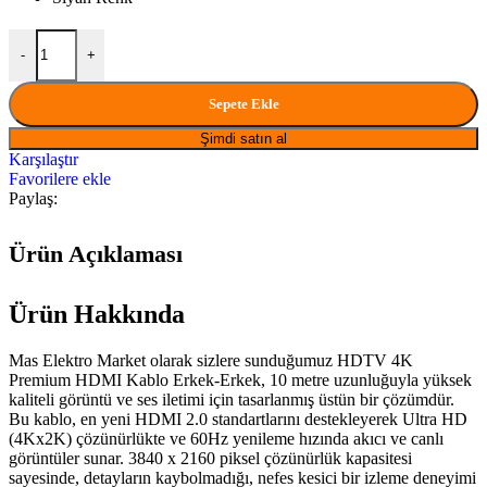
HDTV 4K Premium HDMI KABLO Erkek-Erkek 10 MT MAS mikt
-
+
Sepete Ekle
Şimdi satın al
Karşılaştır
Favorilere ekle
Paylaş:
Ürün Açıklaması
Ürün Hakkında
Mas Elektro Market olarak sizlere sunduğumuz HDTV 4K
Premium HDMI Kablo Erkek-Erkek, 10 metre uzunluğuyla yüksek
kaliteli görüntü ve ses iletimi için tasarlanmış üstün bir çözümdür.
Bu kablo, en yeni HDMI 2.0 standartlarını destekleyerek Ultra HD
(4Kx2K) çözünürlükte ve 60Hz yenileme hızında akıcı ve canlı
görüntüler sunar. 3840 x 2160 piksel çözünürlük kapasitesi
sayesinde, detayların kaybolmadığı, nefes kesici bir izleme deneyimi