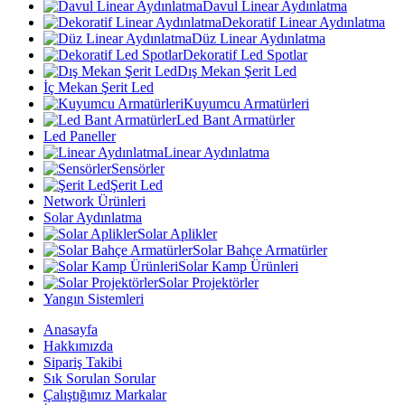
Davul Linear Aydınlatma
Dekoratif Linear Aydınlatma
Düz Linear Aydınlatma
Dekoratif Led Spotlar
Dış Mekan Şerit Led
İç Mekan Şerit Led
Kuyumcu Armatürleri
Led Bant Armatürler
Led Paneller
Linear Aydınlatma
Sensörler
Şerit Led
Network Ürünleri
Solar Aydınlatma
Solar Aplikler
Solar Bahçe Armatürler
Solar Kamp Ürünleri
Solar Projektörler
Yangın Sistemleri
Anasayfa
Hakkımızda
Sipariş Takibi
Sık Sorulan Sorular
Çalıştığımız Markalar