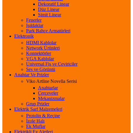
Dekoratif Linear
Düz Linear
Simit Linear
Fenerler
Işıldaklar
Park Bahçe Armatürleri
Elektronik
HDMI Kablolar
Network Ürünleri
Konnektörler
VGA Kablolar
Universal Fiş ve Çeviriciler
Ses ve Görüntü
Anahtar Ve Prizler
Viko Artline Novella Serisi
Anahtarlar
Çerçeveler
Mekanizmalar
Grup Prizler
Elektrik Sarf Malzemeleri
Protolin & Reçine
İzole Halı
Ek Muflar
Elektrikli Ev Aletleri