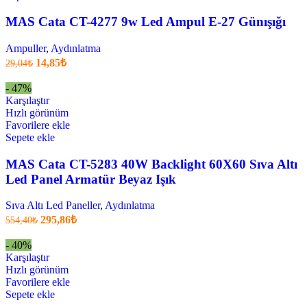
MAS Cata CT-4277 9w Led Ampul E-27 Günışığı
Ampuller
,
Aydınlatma
Orijinal
Şu
14,85
₺
29,04
₺
fiyatı:
anki
fiyat:
29,04₺.
- 47%
14,85₺
Karşılaştır
.
Hızlı görünüm
Favorilere ekle
Sepete ekle
MAS Cata CT-5283 40W Backlight 60X60 Sıva Altı
Led Panel Armatür Beyaz Işık
Sıva Altı Led Paneller
,
Aydınlatma
Orijinal
Şu
295,86
₺
554,40
₺
fiyatı:
anki
fiyat:
554,40₺.
- 40%
295,86₺
Karşılaştır
.
Hızlı görünüm
Favorilere ekle
Sepete ekle