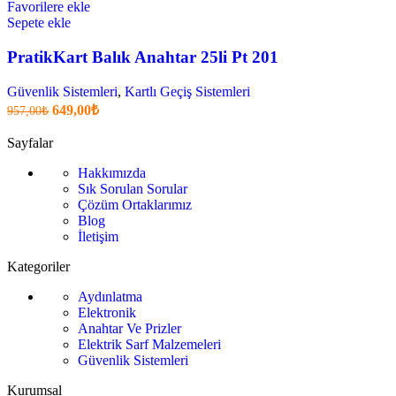
Favorilere ekle
Sepete ekle
PratikKart Balık Anahtar 25li Pt 201
Güvenlik Sistemleri
,
Kartlı Geçiş Sistemleri
Orijinal
Şu
649,00
₺
957,00
₺
fiyatı:
anki
fiyat:
957,00₺.
Sayfalar
649,00₺
Hakkımızda
.
Sık Sorulan Sorular
Çözüm Ortaklarımız
Blog
İletişim
Kategoriler
Aydınlatma
Elektronik
Anahtar Ve Prizler
Elektrik Sarf Malzemeleri
Güvenlik Sistemleri
Kurumsal