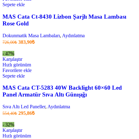
Sepete ekle
MAS Cata Ct-8430 Lizbon Şarjlı Masa Lambası
Rose Gold
Dokunmatik Masa Lambaları
,
Aydınlatma
Orijinal
Şu
383,90
₺
726,00
₺
fiyatı:
anki
fiyat:
726,00₺.
- 47%
383,90₺
Karşılaştır
.
Hızlı görünüm
Favorilere ekle
Sepete ekle
MAS Cata CT-5283 40W Backlight 60×60 Led
Panel Armatür Sıva Altı Günışığı
Sıva Altı Led Paneller
,
Aydınlatma
Orijinal
Şu
295,86
₺
554,40
₺
fiyatı:
anki
fiyat:
554,40₺.
- 32%
295,86₺
Karşılaştır
.
Hızlı görünüm