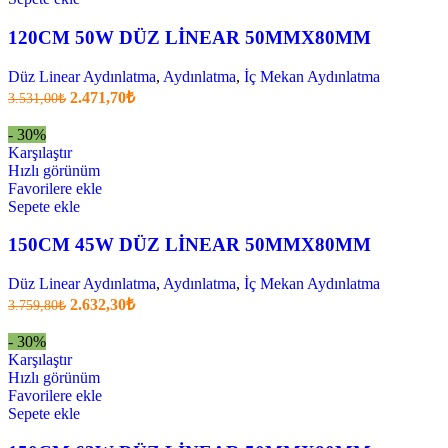
120CM 50W DÜZ LİNEAR 50MMX80MM
Düz Linear Aydınlatma
,
Aydınlatma
,
İç Mekan Aydınlatma
Orijinal
Şu
2.471,70
₺
3.531,00
₺
fiyatı:
anki
fiyat:
3.531,00₺.
- 30%
2.471,70₺
Karşılaştır
.
Hızlı görünüm
Favorilere ekle
Sepete ekle
150CM 45W DÜZ LİNEAR 50MMX80MM
Düz Linear Aydınlatma
,
Aydınlatma
,
İç Mekan Aydınlatma
Orijinal
Şu
2.632,30
₺
3.759,80
₺
fiyatı:
anki
fiyat:
3.759,80₺.
- 30%
2.632,30₺
Karşılaştır
.
Hızlı görünüm
Favorilere ekle
Sepete ekle