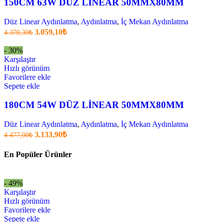
150CM 63W DÜZ LİNEAR 50MMX80MM
Düz Linear Aydınlatma
,
Aydınlatma
,
İç Mekan Aydınlatma
Orijinal
Şu
3.059,10
₺
4.370,30
₺
fiyatı:
anki
fiyat:
4.370,30₺.
- 30%
3.059,10₺
Karşılaştır
.
Hızlı görünüm
Favorilere ekle
Sepete ekle
180CM 54W DÜZ LİNEAR 50MMX80MM
Düz Linear Aydınlatma
,
Aydınlatma
,
İç Mekan Aydınlatma
Orijinal
Şu
3.133,90
₺
4.477,00
₺
fiyatı:
anki
fiyat:
4.477,00₺.
En Popüler Ürünler
3.133,90₺
.
- 49%
Karşılaştır
Hızlı görünüm
Favorilere ekle
Sepete ekle