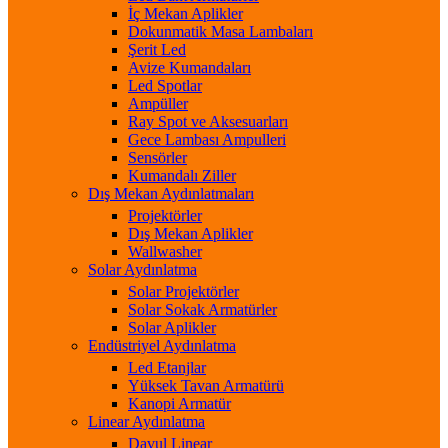
İç Mekan Aplikler
Dokunmatik Masa Lambaları
Şerit Led
Avize Kumandaları
Led Spotlar
Ampüller
Ray Spot ve Aksesuarları
Gece Lambası Ampulleri
Sensörler
Kumandalı Ziller
Dış Mekan Aydınlatmaları
Projektörler
Dış Mekan Aplikler
Wallwasher
Solar Aydınlatma
Solar Projektörler
Solar Sokak Armatürler
Solar Aplikler
Endüstriyel Aydınlatma
Led Etanjlar
Yüksek Tavan Armatürü
Kanopi Armatür
Linear Aydınlatma
Davul Linear