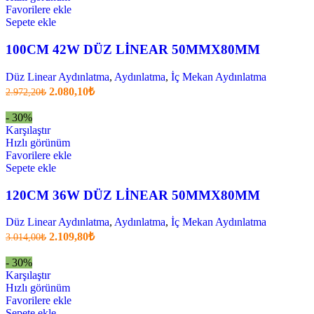
Favorilere ekle
Sepete ekle
100CM 42W DÜZ LİNEAR 50MMX80MM
Düz Linear Aydınlatma
,
Aydınlatma
,
İç Mekan Aydınlatma
Orijinal
Şu
2.080,10
₺
2.972,20
₺
fiyatı:
anki
fiyat:
2.972,20₺.
- 30%
2.080,10₺
Karşılaştır
.
Hızlı görünüm
Favorilere ekle
Sepete ekle
120CM 36W DÜZ LİNEAR 50MMX80MM
Düz Linear Aydınlatma
,
Aydınlatma
,
İç Mekan Aydınlatma
Orijinal
Şu
2.109,80
₺
3.014,00
₺
fiyatı:
anki
fiyat:
3.014,00₺.
- 30%
2.109,80₺
Karşılaştır
.
Hızlı görünüm
Favorilere ekle
Sepete ekle