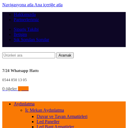
Navigasyona atla
Ana içeriğe atla
Hakkımızda
Partnerlerimiz
Sipariş Takibi
İletişim
Sık Sorulan Sorular
Aramak
7/24 Whatsapp Hattı
0544 850 13 05
0
öğeler
0,00
₺
Aydınlatma
İç Mekan Aydınlatma
Duvar ve Tavan Armatürleri
Led Paneller
Led Bant Armatürler