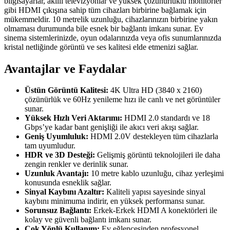
bilgisayarlar, akıllı televizyonlar ve yüksek çözünürlüklü monitörler
gibi HDMI çıkışına sahip tüm cihazları birbirine bağlamak için
mükemmeldir. 10 metrelik uzunluğu, cihazlarınızın birbirine yakın
olmaması durumunda bile esnek bir bağlantı imkanı sunar. Ev
sinema sistemlerinizde, oyun odalarınızda veya ofis sunumlarınızda
kristal netliğinde görüntü ve ses kalitesi elde etmenizi sağlar.
Avantajlar ve Faydalar
Üstün Görüntü Kalitesi:
4K Ultra HD (3840 x 2160)
çözünürlük ve 60Hz yenileme hızı ile canlı ve net görüntüler
sunar.
Yüksek Hızlı Veri Aktarımı:
HDMI 2.0 standardı ve 18
Gbps’ye kadar bant genişliği ile akıcı veri akışı sağlar.
Geniş Uyumluluk:
HDMI 2.0V destekleyen tüm cihazlarla
tam uyumludur.
HDR ve 3D Desteği:
Gelişmiş görüntü teknolojileri ile daha
zengin renkler ve derinlik sunar.
Uzunluk Avantajı:
10 metre kablo uzunluğu, cihaz yerleşimi
konusunda esneklik sağlar.
Sinyal Kaybını Azaltır:
Kaliteli yapısı sayesinde sinyal
kaybını minimuma indirir, en yüksek performansı sunar.
Sorunsuz Bağlantı:
Erkek-Erkek HDMI A konektörleri ile
kolay ve güvenli bağlantı imkanı sunar.
Çok Yönlü Kullanım:
Ev eğlencesinden profesyonel