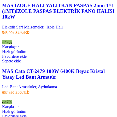
MAS İZOLE HALI YALITKAN PASPAS 2mm 1×1
(1MT)İZOLE PASPAS ELEKTRİK PANO HALISI
10kW
Elektrik Sarf Malzemeleri
,
İzole Halı
Orijinal
Şu
329,43
₺
548,90
₺
fiyatı:
anki
fiyat:
548,90₺.
- 47%
329,43₺
Karşılaştır
.
Hızlı görünüm
Favorilere ekle
Sepete ekle
MAS Cata CT-2479 100W 6400K Beyaz Kristal
Yatay Led Bant Armatür
Led Bant Armatürler
,
Aydınlatma
Orijinal
Şu
356,41
₺
667,92
₺
fiyatı:
anki
fiyat:
667,92₺.
- 47%
356,41₺
Karşılaştır
.
Hızlı görünüm
Favorilere ekle