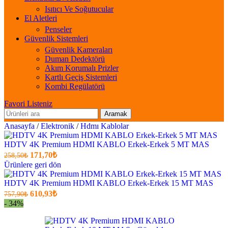
Isıtıcı Ve Soğutucular
El Aletleri
Penseler
Güvenlik Sistemleri
Güvenlik Kameraları
Duman Dedektörü
Akım Korumalı Prizler
Kartlı Geçiş Sistemleri
Kombi Regülatörü
Favori Listeniz
Aramak
Anasayfa
/
Elektronik
/
Hdmı Kablolar
HDTV 4K Premium HDMI KABLO Erkek-Erkek 5 MT MAS
Orijinal
Şu
171,70
₺
258,50
₺
fiyatı:
anki
Ürünlere geri dön
fiyat:
258,50₺.
171,70₺
HDTV 4K Premium HDMI KABLO Erkek-Erkek 15 MT MAS
Orijinal
.
Şu
610,93
₺
757,90
₺
fiyatı:
anki
- 34%
fiyat:
757,90₺.
610,93₺