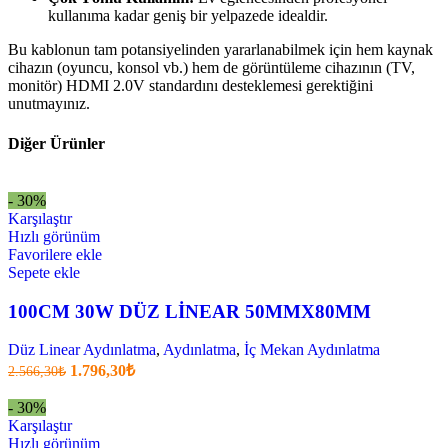
kullanıma kadar geniş bir yelpazede idealdir.
Bu kablonun tam potansiyelinden yararlanabilmek için hem kaynak
cihazın (oyuncu, konsol vb.) hem de görüntüleme cihazının (TV,
monitör) HDMI 2.0V standardını desteklemesi gerektiğini
unutmayınız.
Diğer Ürünler
- 30%
Karşılaştır
Hızlı görünüm
Favorilere ekle
Sepete ekle
100CM 30W DÜZ LİNEAR 50MMX80MM
Düz Linear Aydınlatma
,
Aydınlatma
,
İç Mekan Aydınlatma
Orijinal
Şu
1.796,30
₺
2.566,30
₺
fiyatı:
anki
fiyat:
2.566,30₺.
- 30%
1.796,30₺
Karşılaştır
.
Hızlı görünüm