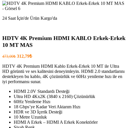
24 Saat İçin'de Ürün Kargo'da
HDTV 4K Premium HDMI KABLO Erkek-Erkek
10 MT MAS
Orijinal
Şu
312,79
₺
473,00
₺
fiyatı:
anki
fiyat:
HDTV 4K Premium HDMI Kablo Erkek-Erkek 10 MT ile Ultra
473,00₺.
HD görüntü ve ses kalitesini deneyimleyin. HDMI 2.0 standartlarını
312,79₺
destekleyen bu kablo, 4K çözünürlük ve 60Hz yenileme hızı ile en
.
iyi performansı sunar.
HDMI 2.0V Standardı Desteği
Ultra HD 4Kx2K (3840 x 2160) Çözünürlük
60Hz Yenileme Hızı
18 Gbps’ye Kadar Veri Aktarım Hızı
HDR ve 3D İçerik Desteği
10 Metre Uzunluk
HDMI A Erkek – HDMI A Erkek Konektörler
Siyah Renk