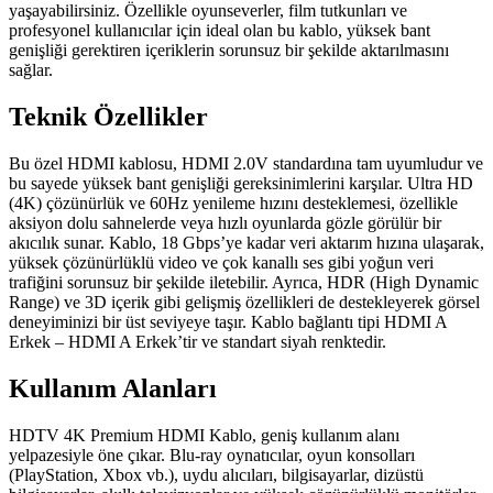
yaşayabilirsiniz. Özellikle oyunseverler, film tutkunları ve
profesyonel kullanıcılar için ideal olan bu kablo, yüksek bant
genişliği gerektiren içeriklerin sorunsuz bir şekilde aktarılmasını
sağlar.
Teknik Özellikler
Bu özel HDMI kablosu, HDMI 2.0V standardına tam uyumludur ve
bu sayede yüksek bant genişliği gereksinimlerini karşılar. Ultra HD
(4K) çözünürlük ve 60Hz yenileme hızını desteklemesi, özellikle
aksiyon dolu sahnelerde veya hızlı oyunlarda gözle görülür bir
akıcılık sunar. Kablo, 18 Gbps’ye kadar veri aktarım hızına ulaşarak,
yüksek çözünürlüklü video ve çok kanallı ses gibi yoğun veri
trafiğini sorunsuz bir şekilde iletebilir. Ayrıca, HDR (High Dynamic
Range) ve 3D içerik gibi gelişmiş özellikleri de destekleyerek görsel
deneyiminizi bir üst seviyeye taşır. Kablo bağlantı tipi HDMI A
Erkek – HDMI A Erkek’tir ve standart siyah renktedir.
Kullanım Alanları
HDTV 4K Premium HDMI Kablo, geniş kullanım alanı
yelpazesiyle öne çıkar. Blu-ray oynatıcılar, oyun konsolları
(PlayStation, Xbox vb.), uydu alıcıları, bilgisayarlar, dizüstü