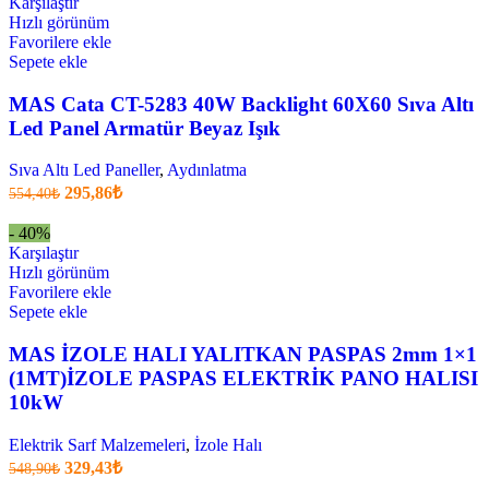
14,85₺
Karşılaştır
.
Hızlı görünüm
Favorilere ekle
Sepete ekle
MAS Cata CT-5283 40W Backlight 60X60 Sıva Altı
Led Panel Armatür Beyaz Işık
Sıva Altı Led Paneller
,
Aydınlatma
Orijinal
Şu
295,86
₺
554,40
₺
fiyatı:
anki
fiyat:
554,40₺.
- 40%
295,86₺
Karşılaştır
.
Hızlı görünüm
Favorilere ekle
Sepete ekle
MAS İZOLE HALI YALITKAN PASPAS 2mm 1×1
(1MT)İZOLE PASPAS ELEKTRİK PANO HALISI
10kW
Elektrik Sarf Malzemeleri
,
İzole Halı
Orijinal
Şu
329,43
₺
548,90
₺
fiyatı:
anki