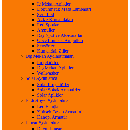
İç Mekan Aplikler
Dokunmatik Masa Lambaları
Şerit Led
Avize Kumandaları
Led Spotlar
Ampüller
Ray Spot ve Aksesuarları
Gece Lambası Ampulleri
Sensörler
Kumandalı Ziller
Dış Mekan Aydınlatmaları
Projektörler
Dış Mekan Aplikler
Wallwasher
Solar Aydınlatma
Solar Projektörler
Solar Sokak Armatürler
Solar Aplikler
Endüstriyel Aydınlatma
Led Etanjlar
Yüksek Tavan Armatürü
Kanopi Armatür
Linear Aydınlatma
Davul Linear