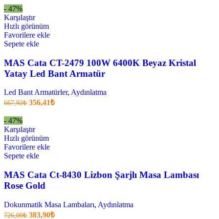
fiyat:
548,90₺.
- 47%
329,43₺
Karşılaştır
.
Hızlı görünüm
Favorilere ekle
Sepete ekle
MAS Cata CT-2479 100W 6400K Beyaz Kristal
Yatay Led Bant Armatür
Led Bant Armatürler
,
Aydınlatma
Orijinal
Şu
356,41
₺
667,92
₺
fiyatı:
anki
fiyat:
667,92₺.
- 47%
356,41₺
Karşılaştır
.
Hızlı görünüm
Favorilere ekle
Sepete ekle
MAS Cata Ct-8430 Lizbon Şarjlı Masa Lambası
Rose Gold
Dokunmatik Masa Lambaları
,
Aydınlatma
Orijinal
Şu
383,90
₺
726,00
₺