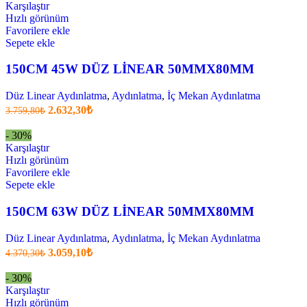
2.471,70₺
Karşılaştır
.
Hızlı görünüm
Favorilere ekle
Sepete ekle
150CM 45W DÜZ LİNEAR 50MMX80MM
Düz Linear Aydınlatma
,
Aydınlatma
,
İç Mekan Aydınlatma
Orijinal
Şu
2.632,30
₺
3.759,80
₺
fiyatı:
anki
fiyat:
3.759,80₺.
- 30%
2.632,30₺
Karşılaştır
.
Hızlı görünüm
Favorilere ekle
Sepete ekle
150CM 63W DÜZ LİNEAR 50MMX80MM
Düz Linear Aydınlatma
,
Aydınlatma
,
İç Mekan Aydınlatma
Orijinal
Şu
3.059,10
₺
4.370,30
₺
fiyatı:
anki
fiyat:
4.370,30₺.
- 30%
3.059,10₺
Karşılaştır
.
Hızlı görünüm