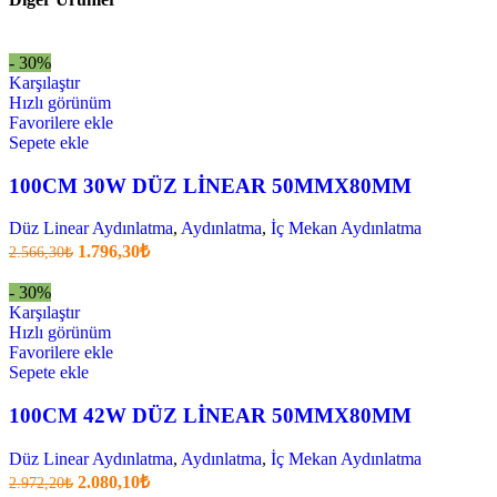
- 30%
Karşılaştır
Hızlı görünüm
Favorilere ekle
Sepete ekle
100CM 30W DÜZ LİNEAR 50MMX80MM
Düz Linear Aydınlatma
,
Aydınlatma
,
İç Mekan Aydınlatma
Orijinal
Şu
1.796,30
₺
2.566,30
₺
fiyatı:
anki
fiyat:
2.566,30₺.
- 30%
1.796,30₺
Karşılaştır
.
Hızlı görünüm
Favorilere ekle
Sepete ekle
100CM 42W DÜZ LİNEAR 50MMX80MM
Düz Linear Aydınlatma
,
Aydınlatma
,
İç Mekan Aydınlatma
Orijinal
Şu
2.080,10
₺
2.972,20
₺