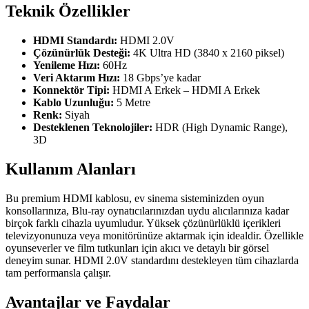
Teknik Özellikler
HDMI Standardı:
HDMI 2.0V
Çözünürlük Desteği:
4K Ultra HD (3840 x 2160 piksel)
Yenileme Hızı:
60Hz
Veri Aktarım Hızı:
18 Gbps’ye kadar
Konnektör Tipi:
HDMI A Erkek – HDMI A Erkek
Kablo Uzunluğu:
5 Metre
Renk:
Siyah
Desteklenen Teknolojiler:
HDR (High Dynamic Range),
3D
Kullanım Alanları
Bu premium HDMI kablosu, ev sinema sisteminizden oyun
konsollarınıza, Blu-ray oynatıcılarınızdan uydu alıcılarınıza kadar
birçok farklı cihazla uyumludur. Yüksek çözünürlüklü içerikleri
televizyonunuza veya monitörünüze aktarmak için idealdir. Özellikle
oyunseverler ve film tutkunları için akıcı ve detaylı bir görsel
deneyim sunar. HDMI 2.0V standardını destekleyen tüm cihazlarda
tam performansla çalışır.
Avantajlar ve Faydalar