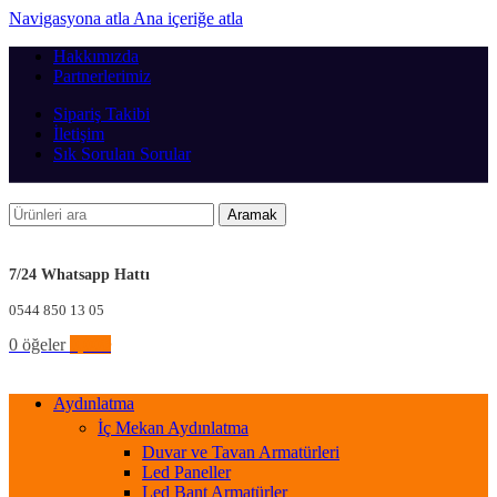
Navigasyona atla
Ana içeriğe atla
Hakkımızda
Partnerlerimiz
Sipariş Takibi
İletişim
Sık Sorulan Sorular
Aramak
7/24 Whatsapp Hattı
0544 850 13 05
0
öğeler
0,00
₺
Aydınlatma
İç Mekan Aydınlatma
Duvar ve Tavan Armatürleri
Led Paneller
Led Bant Armatürler