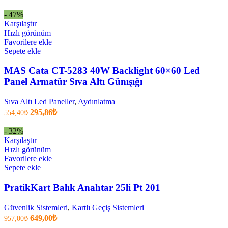
fiyatı:
anki
fiyat:
726,00₺.
- 47%
383,90₺
Karşılaştır
.
Hızlı görünüm
Favorilere ekle
Sepete ekle
MAS Cata CT-5283 40W Backlight 60×60 Led
Panel Armatür Sıva Altı Günışığı
Sıva Altı Led Paneller
,
Aydınlatma
Orijinal
Şu
295,86
₺
554,40
₺
fiyatı:
anki
fiyat:
554,40₺.
- 32%
295,86₺
Karşılaştır
.
Hızlı görünüm
Favorilere ekle
Sepete ekle
PratikKart Balık Anahtar 25li Pt 201
Güvenlik Sistemleri
,
Kartlı Geçiş Sistemleri
Orijinal
Şu
649,00
₺
957,00
₺
fiyatı:
anki