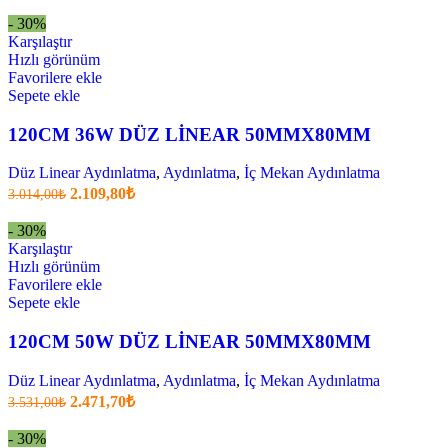
fiyatı:
anki
fiyat:
2.972,20₺.
- 30%
2.080,10₺
Karşılaştır
.
Hızlı görünüm
Favorilere ekle
Sepete ekle
120CM 36W DÜZ LİNEAR 50MMX80MM
Düz Linear Aydınlatma
,
Aydınlatma
,
İç Mekan Aydınlatma
Orijinal
Şu
2.109,80
₺
3.014,00
₺
fiyatı:
anki
fiyat:
3.014,00₺.
- 30%
2.109,80₺
Karşılaştır
.
Hızlı görünüm
Favorilere ekle
Sepete ekle
120CM 50W DÜZ LİNEAR 50MMX80MM
Düz Linear Aydınlatma
,
Aydınlatma
,
İç Mekan Aydınlatma
Orijinal
Şu
2.471,70
₺
3.531,00
₺
fiyatı:
anki
fiyat:
3.531,00₺.
- 30%