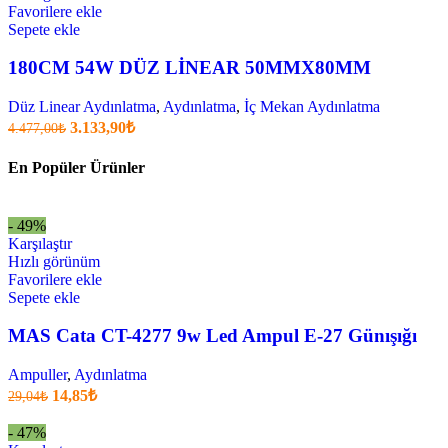
Favorilere ekle
Sepete ekle
180CM 54W DÜZ LİNEAR 50MMX80MM
Düz Linear Aydınlatma
,
Aydınlatma
,
İç Mekan Aydınlatma
Orijinal
Şu
3.133,90
₺
4.477,00
₺
fiyatı:
anki
fiyat:
4.477,00₺.
En Popüler Ürünler
3.133,90₺
.
- 49%
Karşılaştır
Hızlı görünüm
Favorilere ekle
Sepete ekle
MAS Cata CT-4277 9w Led Ampul E-27 Günışığı
Ampuller
,
Aydınlatma
Orijinal
Şu
14,85
₺
29,04
₺
fiyatı:
anki
fiyat:
29,04₺.
- 47%