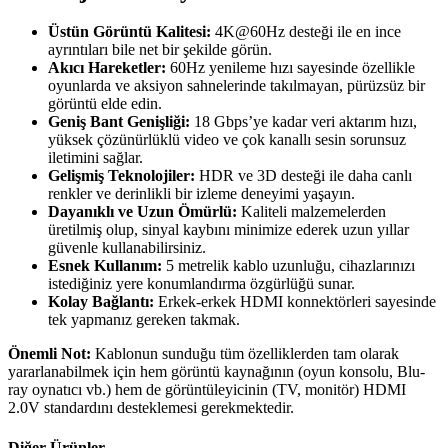
Üstün Görüntü Kalitesi:
4K@60Hz desteği ile en ince
ayrıntıları bile net bir şekilde görün.
Akıcı Hareketler:
60Hz yenileme hızı sayesinde özellikle
oyunlarda ve aksiyon sahnelerinde takılmayan, pürüzsüz bir
görüntü elde edin.
Geniş Bant Genişliği:
18 Gbps’ye kadar veri aktarım hızı,
yüksek çözünürlüklü video ve çok kanallı sesin sorunsuz
iletimini sağlar.
Gelişmiş Teknolojiler:
HDR ve 3D desteği ile daha canlı
renkler ve derinlikli bir izleme deneyimi yaşayın.
Dayanıklı ve Uzun Ömürlü:
Kaliteli malzemelerden
üretilmiş olup, sinyal kaybını minimize ederek uzun yıllar
güvenle kullanabilirsiniz.
Esnek Kullanım:
5 metrelik kablo uzunluğu, cihazlarınızı
istediğiniz yere konumlandırma özgürlüğü sunar.
Kolay Bağlantı:
Erkek-erkek HDMI konnektörleri sayesinde
tek yapmanız gereken takmak.
Önemli Not:
Kablonun sunduğu tüm özelliklerden tam olarak
yararlanabilmek için hem görüntü kaynağının (oyun konsolu, Blu-
ray oynatıcı vb.) hem de görüntüleyicinin (TV, monitör) HDMI
2.0V standardını desteklemesi gerekmektedir.
Diğer Ürünler