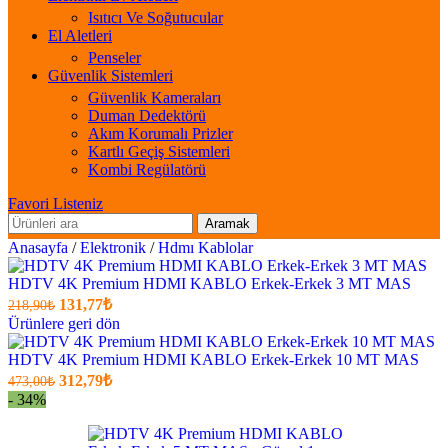
Isıtıcı Ve Soğutucular
El Aletleri
Penseler
Güvenlik Sistemleri
Güvenlik Kameraları
Duman Dedektörü
Akım Korumalı Prizler
Kartlı Geçiş Sistemleri
Kombi Regülatörü
Favori Listeniz
Aramak
Anasayfa
/
Elektronik
/
Hdmı Kablolar
HDTV 4K Premium HDMI KABLO Erkek-Erkek 3 MT MAS
Orijinal
Şu
131,77
₺
218,90
₺
fiyatı:
anki
Ürünlere geri dön
fiyat:
218,90₺.
131,77₺
HDTV 4K Premium HDMI KABLO Erkek-Erkek 10 MT MAS
Orijinal
.
Şu
312,79
₺
473,00
₺
fiyatı:
anki
- 34%
fiyat:
473,00₺.
312,79₺