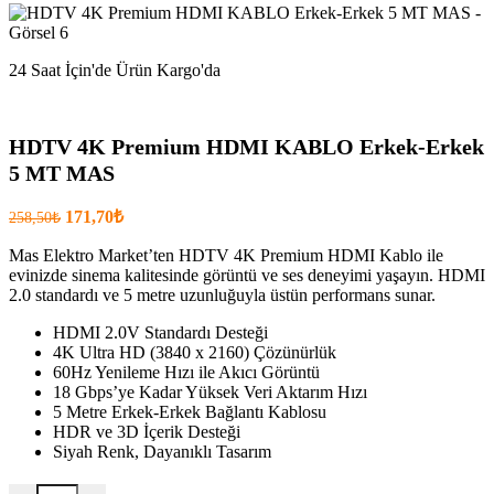
24 Saat İçin'de Ürün Kargo'da
HDTV 4K Premium HDMI KABLO Erkek-Erkek
5 MT MAS
Orijinal
Şu
171,70
₺
258,50
₺
fiyatı:
anki
fiyat:
Mas Elektro Market’ten HDTV 4K Premium HDMI Kablo ile
258,50₺.
evinizde sinema kalitesinde görüntü ve ses deneyimi yaşayın. HDMI
171,70₺
2.0 standardı ve 5 metre uzunluğuyla üstün performans sunar.
.
HDMI 2.0V Standardı Desteği
4K Ultra HD (3840 x 2160) Çözünürlük
60Hz Yenileme Hızı ile Akıcı Görüntü
18 Gbps’ye Kadar Yüksek Veri Aktarım Hızı
5 Metre Erkek-Erkek Bağlantı Kablosu
HDR ve 3D İçerik Desteği
Siyah Renk, Dayanıklı Tasarım
HDTV 4K Premium HDMI KABLO Erkek-Erkek 5 MT MAS mikta