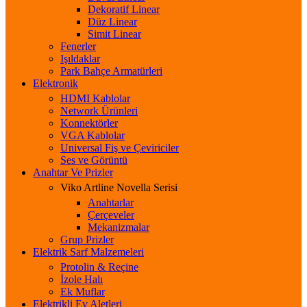
Dekoratif Linear
Düz Linear
Simit Linear
Fenerler
Işıldaklar
Park Bahçe Armatürleri
Elektronik
HDMI Kablolar
Network Ürünleri
Konnektörler
VGA Kablolar
Universal Fiş ve Çeviriciler
Ses ve Görüntü
Anahtar Ve Prizler
Viko Artline Novella Serisi
Anahtarlar
Çerçeveler
Mekanizmalar
Grup Prizler
Elektrik Sarf Malzemeleri
Protolin & Reçine
İzole Halı
Ek Muflar
Elektrikli Ev Aletleri