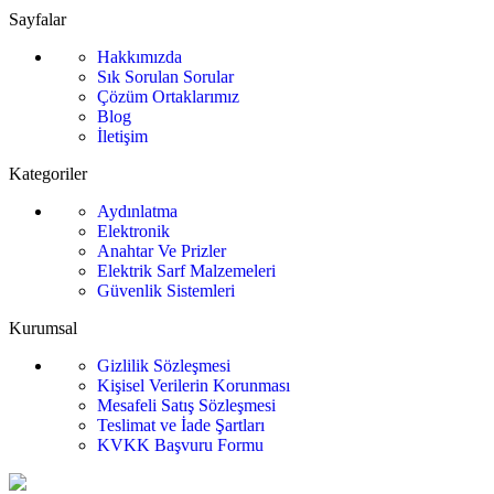
fiyat:
957,00₺.
Sayfalar
649,00₺
Hakkımızda
.
Sık Sorulan Sorular
Çözüm Ortaklarımız
Blog
İletişim
Kategoriler
Aydınlatma
Elektronik
Anahtar Ve Prizler
Elektrik Sarf Malzemeleri
Güvenlik Sistemleri
Kurumsal
Gizlilik Sözleşmesi
Kişisel Verilerin Korunması
Mesafeli Satış Sözleşmesi
Teslimat ve İade Şartları
KVKK Başvuru Formu